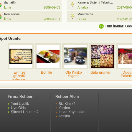
damatlık
Kamera Sistemi Teknik...
İzmir
2009-09-03
Antalya
2017-08-0
fren servisi
Mantolama...
İzmir
2009-08-31
Bursa
2022-01-2
airbag
YEPYENİ BİR ÜRÜN.....
Tüm İlanları Gös
İzmir
2009-08-31
İzmir
2026-03-2
Konik Rulmanlar...
Spot Ürünler
İstanbul
2013-04-20
Boru Büküm
İzmir
2009-08-28
4 KAMERALI SET 2MP AHD 5...
Antalya
2017-08-08
Evinize
Bonfile
Oto Kasko
Gıda ürünleri
Düğün
espresso
güzellik
Sigorta
Paketleri
Gaziantep
2009-08-24
katıyoruz
ULV CİHAZINDA ŞOK...
Antalya
2025-03-20
Firma Rehberi
Rehber Alem
Yeni Üyelik
Biz Kimiz?
Üye Girişi
Yardım
Access
cnc işlemeli
Şifremi Unuttum?
İnsan Kaynakları
Kontrol
mermer
İletişim
Sistemleri
mezar