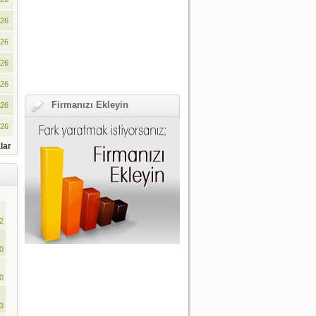
026
026
026
026
Firmanızı Ekleyin
026
026
lar
2
0
0
3