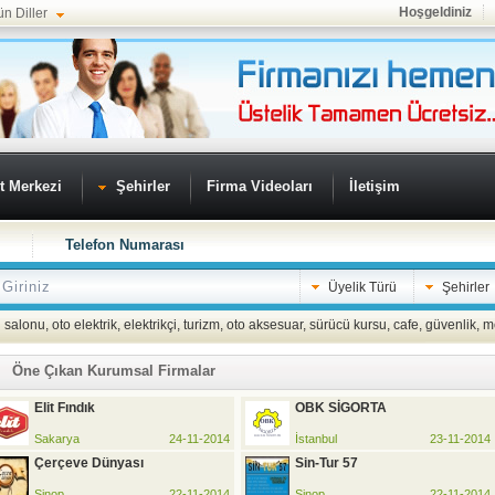
Hoşgeldiniz
ün Diller
t Merkezi
Şehirler
Firma Videoları
İletişim
Telefon Numarası
Üyelik Türü
Şehirler
 salonu
,
oto elektrik
,
elektrikçi
,
turizm
,
oto aksesuar
,
sürücü kursu
,
cafe
,
güvenlik
,
m
Öne Çıkan Kurumsal Firmalar
Elit Fındık
OBK SİGORTA
Sakarya
24-11-2014
İstanbul
23-11-2014
Çerçeve Dünyası
Sin-Tur 57
Sinop
22-11-2014
Sinop
22-11-2014