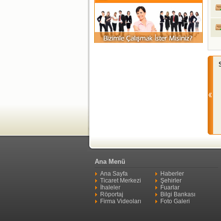
Ana Menü
Ana Sayfa
Haberler
Ticaret Merkezi
Şehirler
İhaleler
Fuarlar
Röportaj
Bilgi Bankası
Firma Videoları
Foto Galeri