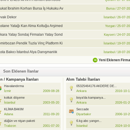
ukat İbrahim Korhan Bursa İş Hukuku Av
Bursa / 27-07-2
vak Dekor
İstanbul / 26-07-2
stane Yatağı Kan Alma Koltuğu Arşimed
Yozgat / 25-07-2
kara Yatay Sondaj Firmaları Yatay Sond
Kayseri / 24-07-2
mirbozan Pendik Tuzla Vinç Platform Ki
İstanbul / 19-07-2
sta Bakıcı İstanbul Alya Danışmanlık
İstanbul / 18-07-2
Yeni Eklenen Firma
Son Eklenen İlanlar
n / Kampanya İlanları
Alım Talebi İlanları
Havalandırma
05325464176 AKDERE DE...
İzmir
2009-08-28
Ankara
2016-10-1
koltuk döşeme
boya'da kampanya...
İstanbul
2003-05-20
Ankara
2026-01-2
KLİMA BAKIM
Seccade
Adana
2011-09-20
Diyarbakır
2006-10-2
düğün ve nişan paketi
6.kg abc yangın...
Trabzon
2001-07-20
İstanbul
2024-10-0