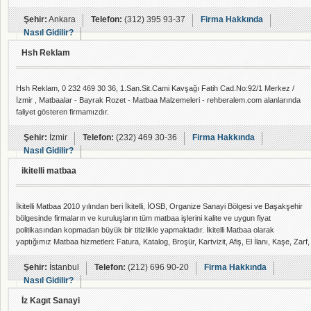
Şehir:
Ankara
Telefon:
(312) 395 93-37
Firma Hakkında
Nasıl Gidilir?
Hsh Reklam
Hsh Reklam, 0 232 469 30 36, 1.San.Sit.Cami Kavşağı Fatih Cad.No:92/1 Merkez /
İzmir , Matbaalar - Bayrak Rozet - Matbaa Malzemeleri - rehberalem.com alanlarında
faliyet gösteren firmamızdır.
Şehir:
İzmir
Telefon:
(232) 469 30-36
Firma Hakkında
Nasıl Gidilir?
ikitelli matbaa
İkitelli Matbaa 2010 yılından beri İkitelli, İOSB, Organize Sanayi Bölgesi ve Başakşehir
bölgesinde firmaların ve kuruluşların tüm matbaa işlerini kalite ve uygun fiyat
politikasından kopmadan büyük bir titizlikle yapmaktadır. İkitelli Matbaa olarak
yaptığımız Matbaa hizmetleri: Fatura, Katalog, Broşür, Kartvizit, Afiş, El İlanı, Kaşe, Zarf,
Antetli Kağıt, Dergi, Ajanda, Bloknot, Davetiye, Cepli Dosya, Küp not, Küp Bloknot,
magnet, yaka kartı, Bardak Altlığı, Poster, Etiket Sticker, Kurumsal Kimlik, Ruhsat Kabı,
Şehir:
İstanbul
Telefon:
(212) 696 90-20
Firma Hakkında
Takvim, Islak
Nasıl Gidilir?
İz Kagıt Sanayi