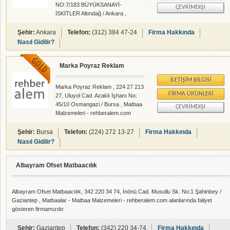
NO:7/183 BÜYÜKSANAYİ-
ÇEVRIMDIŞI
İSKİTLER Altındağ / Ankara ,
Matbaa Malzemeleri -
rehberalem.com alanlarında faliyet
Şehir:
Ankara
Telefon:
(312) 384 47-24
Firma Hakkında
gösteren firmamızdır.
Nasıl Gidilir?
Marka Poyraz Reklam
İLETIŞIM BILGISI
Marka Poyraz Reklam , 224 27 213
FIRMA ÜRÜNLERI
27, Uluyol Cad. Azaklı İşhanı No:
45/10 Osmangazi / Bursa , Matbaa
ÇEVRIMDIŞI
Malzemeleri - rehberalem.com
alanlarında faliyet gösteren
firmamızdır.
Şehir:
Bursa
Telefon:
(224) 272 13-27
Firma Hakkında
Nasıl Gidilir?
Albayram Ofset Matbaacılık
Albayram Ofset Matbaacılık, 342 220 34 74, İnönü Cad. Musullu Sk. No:1 Şahinbey /
Gaziantep , Matbaalar - Matbaa Malzemeleri - rehberalem.com alanlarında faliyet
gösteren firmamızdır.
Şehir:
Gaziantep
Telefon:
(342) 220 34-74
Firma Hakkında