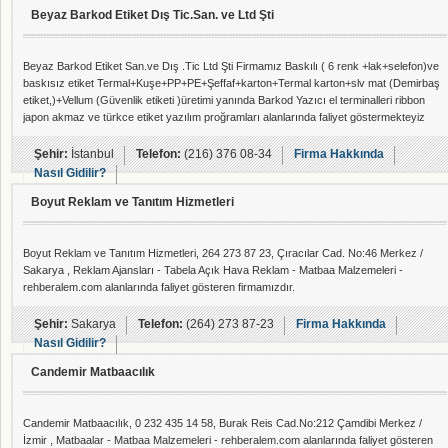
Beyaz Barkod Etiket Dış Tic.San. ve Ltd Şti
Beyaz Barkod Etiket San.ve Dış .Tic Ltd Şti Firmamız Baskılı ( 6 renk +lak+selefon)ve
baskısız etiket Termal+Kuşe+PP+PE+Şeffaf+karton+Termal karton+slv mat (Demirbaş
etiket,)+Vellum (Güvenlik etiketi )üretimi yanında Barkod Yazıcı el terminalleri ribbon
japon akmaz ve türkce etiket yazılım proğramları alanlarında faliyet göstermekteyiz
Şehir:
İstanbul
Telefon:
(216) 376 08-34
Firma Hakkında
Nasıl Gidilir?
Boyut Reklam ve Tanıtım Hizmetleri
Boyut Reklam ve Tanıtım Hizmetleri, 264 273 87 23, Çıracılar Cad. No:46 Merkez /
Sakarya , Reklam Ajansları - Tabela Açık Hava Reklam - Matbaa Malzemeleri -
rehberalem.com alanlarında faliyet gösteren firmamızdır.
Şehir:
Sakarya
Telefon:
(264) 273 87-23
Firma Hakkında
Nasıl Gidilir?
Candemir Matbaacılık
Candemir Matbaacılık, 0 232 435 14 58, Burak Reis Cad.No:212 Çamdibi Merkez /
İzmir , Matbaalar - Matbaa Malzemeleri - rehberalem.com alanlarında faliyet gösteren