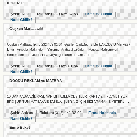
firmamızdır.
Şehir:
İzmir
Telefon:
(232) 435 14-58
Firma Hakkında
Nasıl Gidilir?
Coşkun Matbaacılık
Coşkun Matbaacılık, 0 232 459 01 64, Gaziler Cad.Batı İş Merk.No:367/U Merkez /
İzmir , Ambalaj Makineleri - Yardımcı Ambalaj Ürünleri - Matbaa Malzemeleri -
rehberalem.com alanlarında faliyet gösteren firmamızdır.
Şehir:
İzmir
Telefon:
(232) 459 01-64
Firma Hakkında
Nasıl Gidilir?
DOĞDU REKLAM ve MATBAA
10 DAKİKADA ACİL KAŞE YAPIMI TABELA ÇEŞİTLERİ KARTVİZİT - DAVETİYE -
BROŞÜR TÜM MATBAA VE TABELA İŞLERİNİZ İÇİN BİZİ ARAMANIZ YETERLİ....
Şehir:
Ankara
Telefon:
(312) 441 32-98
Firma Hakkında
Nasıl Gidilir?
Emre Etiket