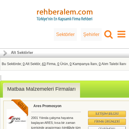
Sektörler
Şehirler
Alt Sektörler
Bu Sektörde;
0
Alt Sektör,
43
Firma,
0
Ürün,
0
Kampanya İlanı,
0
Alım Talebi İlanı
Matbaa Malzemeleri Firmaları
Ares Promosyon
İLETIŞIM BILGISI
2001 Yılında çalışma hayatına
FIRMA ÜRÜNLERI
başlayan ARES; kısa bir zaman
içerisinde araştırmacı kimliğiyle tüm