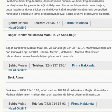
: Atahome duvar kağıdı olarak, dekorasyonun önemini ve duvar kağıdı kullanarak
bambaşka alanlar yaratabileceğimizi biliyoruz. Firmamız bünyesinde duvar kağıdı,
duvar kaplama, duvar sticker ve ithal duvar kağıdı modellerinin tüm renk ve çeşitleri
mevcuttur. Firmamızın temel prensibi uygun fiyat, kaliteli ürün ve profesyonel hizmettir,
perakende satışımızın yanı sıra firmalara toptan satışımızda bulunmaktadır. Duvar
kağıdı uygulaması sıradan bir işlem değildir. Amatör veya yanlış bir uygulama sizi maddi
Şehir:
İstanbul
Telefon:
21646977
Firma Hakkında
kayba, zaman kayb
Nasıl Gidilir?
Başar Tanıtım ve Matbaa Malz.Tic. ve San.Ltd.Şti
Başar Tanıtım ve Matbaa Malz.Tic. ve San.Ltd.Şti, 324 337 13 14, Mahmudiye mah.108
cad.Günaydın apt. no:18/A Erdemli / Mersin , Matbaalar - Matbaa Malzemeleri -
rehberalem.com alanlarında faliyet gösteren firmamızdır.
Şehir:
Mersin
Telefon:
(324) 337 13-14
Firma Hakkında
Nasıl Gidilir?
Berk Ajans
Berk Ajans, 0252 214 15 93, İnönü cad. no:104 MUĞLA Merkez / Muğla , Gazeteler -
Matbaa Malzemeleri - rehberalem.com alanlarında faliyet gösteren firmamızdır.
Şehir:
Muğla
Telefon:
(252) 214 15-93
Firma Hakkında
Nasıl Gidilir?