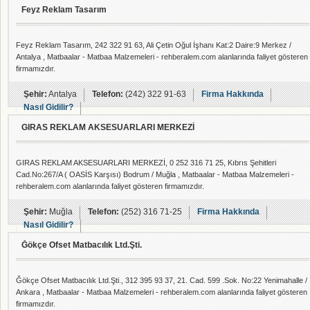
Feyz Reklam Tasarım
Feyz Reklam Tasarım, 242 322 91 63, Ali Çetin Oğul İşhanı Kat:2 Daire:9 Merkez /
Antalya , Matbaalar - Matbaa Malzemeleri - rehberalem.com alanlarında faliyet gösteren
firmamızdır.
Şehir:
Antalya
Telefon:
(242) 322 91-63
Firma Hakkında
Nasıl Gidilir?
GIRAS REKLAM AKSESUARLARI MERKEZİ
GIRAS REKLAM AKSESUARLARI MERKEZİ, 0 252 316 71 25, Kıbrıs Şehitleri
Cad.No:267/A ( OASİS Karşısı) Bodrum / Muğla , Matbaalar - Matbaa Malzemeleri -
rehberalem.com alanlarında faliyet gösteren firmamızdır.
Şehir:
Muğla
Telefon:
(252) 316 71-25
Firma Hakkında
Nasıl Gidilir?
Ğökçe Ofset Matbacılık Ltd.Şti.
Ğökçe Ofset Matbacılık Ltd.Şti., 312 395 93 37, 21. Cad. 599 .Sok. No:22 Yenimahalle /
Ankara , Matbaalar - Matbaa Malzemeleri - rehberalem.com alanlarında faliyet gösteren
firmamızdır.