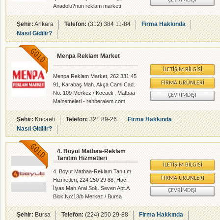
ÇEVRIMDIŞI
Anadolu?nun reklam marketi
unvanını kazanarak, serigrafi
konusunda uzmanlaşan kadrosu ile
Şehir:
Ankara
Telefon:
(312) 384 11-84
Firma Hakkında
A? dan Z? ye tüm serigrafi
Nasıl Gidilir?
malzemelerini bünyesinde
bulundurarak müşterilerinin her
Menpa Reklam Market
türlü ihtiyacına cevap verebilecek
kapasiteye ulaşmıştır. -2004
İLETIŞIM BILGISI
yıllında promosyon bölümünü
Menpa Reklam Market, 262 331 45
faaliyete geçiren ARES bu sektörde
FIRMA ÜRÜNLERI
91, Karabaş Mah. Akça Cami Cad.
de büyük başarılara imza atmıştır.
No: 109 Merkez / Kocaeli , Matbaa
ÇEVRIMDIŞI
Ürün yelpazesinin genişliği ve
Malzemeleri - rehberalem.com
vermiş olduğu kaliteli hizmetler
alanlarında faliyet gösteren
neticesinde birço
firmamızdır.
Şehir:
Kocaeli
Telefon:
321 89-26
Firma Hakkında
Nasıl Gidilir?
4. Boyut Matbaa-Reklam
Tanıtım Hizmetleri
İLETIŞIM BILGISI
4. Boyut Matbaa-Reklam Tanıtım
FIRMA ÜRÜNLERI
Hizmetleri, 224 250 29 88, Hacı
İlyas Mah.Aral Sok. Seven Apt.A
ÇEVRIMDIŞI
Blok No:13/b Merkez / Bursa ,
Matbaalar - Promosyon - Matbaa
Malzemeleri - rehberalem.com
Şehir:
Bursa
Telefon:
(224) 250 29-88
Firma Hakkında