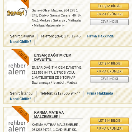
İLETIŞIM BILGISI
Sanayi Ofset Matbaa, 264 275 1
FIRMA ÜRÜNLERI
245, Dörtyol Sanayi Çarşısı 46. Sk.
No.1 Merkez / Sakarya , Matbaalar
ÇEVRIMDIŞI
- Matbaa Malzemeleri -
rehberalem.com alanlarında faliyet
gösteren firmamızdır.
Şehir:
Sakarya
Telefon:
(264) 275 12-45
Firma Hakkında
Nasıl Gidilir?
ENSAR DAĞITIM CEM
DAVETİYE
İLETIŞIM BILGISI
ENSAR DAĞITIM CEM DAVETİYE,
FIRMA ÜRÜNLERI
212 565 94 77, LİTROS YOLU
2.MATB.SİTESİ ZE 8 TOPKAPI
ÇEVRIMDIŞI
Bayrampaşa / İstanbul , Matbaa
Malzemeleri - rehberalem.com
alanlarında faliyet gösteren
Şehir:
İstanbul
Telefon:
(212) 565 94-77
Firma Hakkında
firmamızdır.
Nasıl Gidilir?
KARMA MATBAA
MALZEMELERİ
İLETIŞIM BILGISI
KARMA MATBAA MALZEMELERİ,
FIRMA ÜRÜNLERI
03123844724, 1.CAD. ELİF SK.