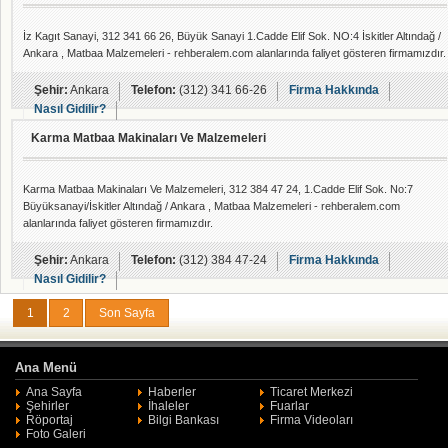
İz Kagıt Sanayi, 312 341 66 26, Büyük Sanayi 1.Cadde Elif Sok. NO:4 İskitler Altındağ /
Ankara , Matbaa Malzemeleri - rehberalem.com alanlarında faliyet gösteren firmamızdır.
Şehir:
Ankara
Telefon:
(312) 341 66-26
Firma Hakkında
Nasıl Gidilir?
Karma Matbaa Makinaları Ve Malzemeleri
Karma Matbaa Makinaları Ve Malzemeleri, 312 384 47 24, 1.Cadde Elif Sok. No:7
Büyüksanayi/İskitler Altındağ / Ankara , Matbaa Malzemeleri - rehberalem.com
alanlarında faliyet gösteren firmamızdır.
Şehir:
Ankara
Telefon:
(312) 384 47-24
Firma Hakkında
Nasıl Gidilir?
1
2
Son Sayfa
Ana Menü
Ana Sayfa
Haberler
Ticaret Merkezi
Şehirler
İhaleler
Fuarlar
Röportaj
Bilgi Bankası
Firma Videoları
Foto Galeri