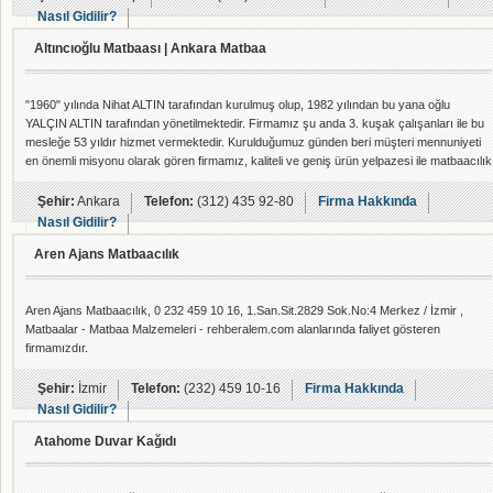
Nasıl Gidilir?
Altıncıoğlu Matbaası | Ankara Matbaa
"1960" yılında Nihat ALTIN tarafından kurulmuş olup, 1982 yılından bu yana oğlu
YALÇIN ALTIN tarafından yönetilmektedir. Firmamız şu anda 3. kuşak çalışanları ile bu
mesleğe 53 yıldır hizmet vermektedir. Kurulduğumuz günden beri müşteri mennuniyeti
en önemli misyonu olarak gören firmamız, kaliteli ve geniş ürün yelpazesi ile matbaacılık
pazarının önde gelen firmalarından biri olmanın gurununu yaşamaktadır. Firmamızda
her türlü Matbaa ve Fantazi işlere uygun Grafik Tasarım Atölyesi, Mücellithane, Ofset
Şehir:
Ankara
Telefon:
(312) 435 92-80
Firma Hakkında
Bask�
Nasıl Gidilir?
Aren Ajans Matbaacılık
Aren Ajans Matbaacılık, 0 232 459 10 16, 1.San.Sit.2829 Sok.No:4 Merkez / İzmir ,
Matbaalar - Matbaa Malzemeleri - rehberalem.com alanlarında faliyet gösteren
firmamızdır.
Şehir:
İzmir
Telefon:
(232) 459 10-16
Firma Hakkında
Nasıl Gidilir?
Atahome Duvar Kağıdı