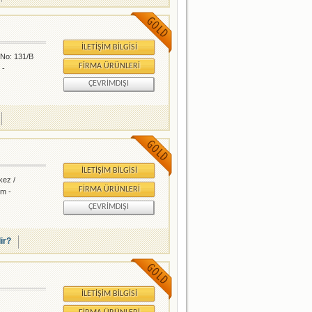
İLETIŞIM BILGISI
 No: 131/B
FIRMA ÜRÜNLERI
 -
ÇEVRIMDIŞI
İLETIŞIM BILGISI
kez /
FIRMA ÜRÜNLERI
ım -
ÇEVRIMDIŞI
lir?
İLETIŞIM BILGISI