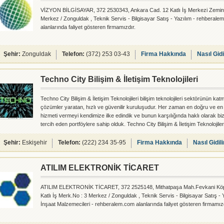
VİZYON BİLGİSAYAR, 372 2530343, Ankara Cad. 12 Katlı İş Merkezi Zemin
Merkez / Zonguldak , Teknik Servis - Bilgisayar Satış - Yazılım - rehberale
alanlarında faliyet gösteren firmamızdır.
Şehir:
Zonguldak
Telefon:
(372) 253 03-43
Firma Hakkında
Nasıl Gidi
Techno City Bilişim & İletişim Teknolojileri
Techno City Bilişim & İletişim Teknolojileri bilişim teknolojileri sektörünün kat
çözümler yaratan, hızlı ve güvenilir kuruluşudur. Her zaman en doğru ve en
hizmeti vermeyi kendimize ilke edindik ve bunun karşılığında haklı olarak biz
tercih eden portföylere sahip olduk. Techno City Bilişim & İletişim Teknolojiler
yelpazesinde yer alan iletişim ağı, yazılım ve donanım çözümleri, PC kompo
çevre birimleri ile kurumsal ve bireysel farklı ihtiyaçlara yanıt verebilecek he
Şehir:
Eskişehir
Telefon:
(222) 234 35-95
Firma Hakkında
Nasıl Gidili
ATILIM ELEKTRONİK TİCARET
ATILIM ELEKTRONİK TİCARET, 372 2525148, Mithatpaşa Mah.Fevkani Köp
Katlı İş Merk.No : 3 Merkez / Zonguldak , Teknik Servis - Bilgisayar Satış - 
İnşaat Malzemecileri - rehberalem.com alanlarında faliyet gösteren firmamızd