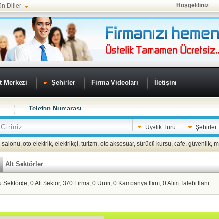
Hoşgeldiniz
ün Diller
t Merkezi
Şehirler
Firma Videoları
İletişim
Telefon Numarası
Üyelik Türü
Şehirler
 salonu
,
oto elektrik
,
elektrikçi
,
turizm
,
oto aksesuar
,
sürücü kursu
,
cafe
,
güvenlik
,
m
Alt Sektörler
u Sektörde;
0
Alt Sektör,
370
Firma,
0
Ürün,
0
Kampanya İlanı,
0
Alım Talebi İlanı