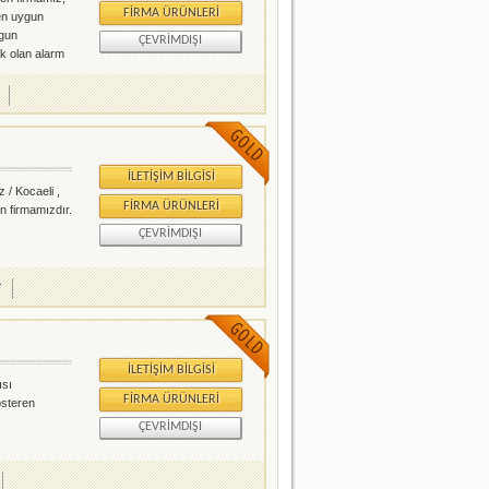
FIRMA ÜRÜNLERI
 en uygun
ygun
ÇEVRIMDIŞI
ak olan alarm
elen ve
İLETIŞIM BILGISI
 / Kocaeli ,
FIRMA ÜRÜNLERI
n firmamızdır.
ÇEVRIMDIŞI
?
İLETIŞIM BILGISI
ısı
FIRMA ÜRÜNLERI
österen
ÇEVRIMDIŞI