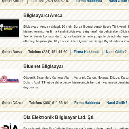
Şehir:
Kocaeli
Telefon:
(262) 644 62-87
Firma Hakkında
Nasıl Gidilir
Bilgisayarcı Amca
Bilgisayarcı Amca yaklaşık 10 yıldır Bursa ili genel olmak üzere Türkiye'nin b
hizmet vermiş, her firma kendini bilgisayar satış tarafında geliştirirken Bilg
Teknik Servis konusunda En iyi ve kaliteli hizmetle şu günlerde adından ep
ettirmeyi başarmıştır. 10 yıl önce Bülent Çeven ve Sezgin Bıyıklı adında 2 
m2 gibi küçük bir alanda Bursa Altıparmak'ta tanıdıklarından oluşan bir müşt
ile başladılar. İlk yılında 3 odalı bir daire ile işlerini ve müşteri sayıs�
Şehir:
Bursa
Telefon:
(224) 451 44-60
Firma Hakkında
Nasıl Gidilir?
Bluenet Bilgisayar
Güvenlik Sistemleri, Kamera, Alarm, Varta pil, Canon, Notepal, Düzce, Kartu
Dolum, Adsl, TTnet ve daha birçok hizmetimizle her daim yanınızda olmakta
duyuyoruz.
Şehir:
Düzce
Telefon:
(380) 611 86-64
Firma Hakkında
Nasıl Gidilir?
Dia Elektronik Bilgisayar Ltd. Şti.
Ev ve işyeri güvenlik çözümleri konusunda ücretsiz danışmanlık hizmeti ve