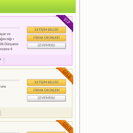
İLETIŞIM BILGISI
sayar ve
FIRMA ÜRÜNLERI
ıtıcılığı •
 2006 Dünyanın
ÇEVRIMDIŞI
erstore 9
re 19 mağaza,
?
İLETIŞIM BILGISI
urunu
FIRMA ÜRÜNLERI
ÇEVRIMDIŞI