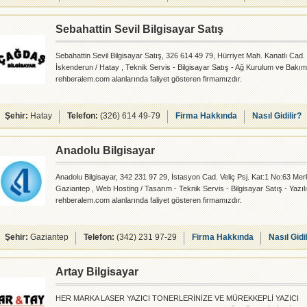
Sebahattin Sevil Bilgisayar Satış
Sebahattin Sevil Bilgisayar Satış, 326 614 49 79, Hürriyet Mah. Kanatlı Cad.
İskenderun / Hatay , Teknik Servis - Bilgisayar Satış - Ağ Kurulum ve Bakım
rehberalem.com alanlarında faliyet gösteren firmamızdır.
Şehir:
Hatay
Telefon:
(326) 614 49-79
Firma Hakkında
Nasıl Gidilir?
Anadolu Bilgisayar
Anadolu Bilgisayar, 342 231 97 29, İstasyon Cad. Veliç Psj. Kat:1 No:63 Mer
Gaziantep , Web Hosting / Tasarım - Teknik Servis - Bilgisayar Satış - Yazıl
rehberalem.com alanlarında faliyet gösteren firmamızdır.
Şehir:
Gaziantep
Telefon:
(342) 231 97-29
Firma Hakkında
Nasıl Gidi
Artay Bilgisayar
HER MARKA LASER YAZICI TONERLERİNİZE VE MÜREKKEPLİ YAZICI