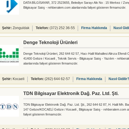
DATA BİLGİSAYAR, 372 2523655, Belediye Sarayı Altı No : 15 Merkez / Zon
Bilgisayar Satış - rehberalem.com alanlarında faliyet gösteren firmamızdır.
Şehir:
Zonguldak
Telefon:
(372) 252 36-55
Firma Hakkında
Nasıl Gidi
Denge Teknoloji Ürünleri
Denge Teknoloji Ürünleri, 262 644 62 57, Hacı Halil Mahallesi Alirıza Efendi
41400 Gebze / Kocaeli , Teknik Servis - Bilgisayar Satış - Yazılım - rehber
alanlarında faliyet gösteren firmamızdır.
Şehir:
Kocaeli
Telefon:
(262) 644 62-57
Firma Hakkında
Nasıl Gidilir
TDN Bilgisayar Elektronik Dağ. Paz. Ltd. Şti.
TDN Bilgisayar Elektronik Dağ. Paz. Ltd. Şti., 262 644 62 87, H. Halil Mh. B
147 Gebze/KOCAELİ Gebze / Kocaeli , Bilgisayar Satış - rehberalem.com a
faliyet gösteren firmamızdır.