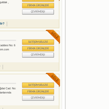
guldak ,
FIRMA ÜRÜNLERI
ÇEVRIMDIŞI
lir?
İLETIŞIM BILGISI
 Caddesi No: 6
FIRMA ÜRÜNLERI
alem.com
ÇEVRIMDIŞI
?
İLETIŞIM BILGISI
ağdat Cad. No:
FIRMA ÜRÜNLERI
lanlarında
ÇEVRIMDIŞI