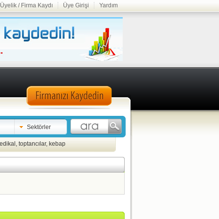
Üyelik / Firma Kaydı
Üye Girişi
Yardım
Sektörler
edikal
,
toptancılar
,
kebap