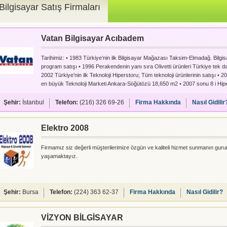
Bilgisayar Satış Firmaları
Vatan Bilgisayar Acıbadem
Tarihimiz: • 1983 Türkiye’nin ilk Bilgisayar Mağazası Taksim-Elmadağ. Bilgi
program satışı • 1996 Perakendenin yanı sıra Olivetti ürünleri Türkiye tek dağ
2002 Türkiye’nin ilk Teknoloji Hiperstoru; Tüm teknoloji ürünlerinin satışı •
en büyük Teknoloji Marketi Ankara-Söğütözü 18,650 m2 • 2007 sonu 8 i Hip
mağaza, • 2008 sonu 11 i Hiperstore 12 mağaza, • 2009 sonu 11 i hipersto
• 2010 sonu 16 sı hiperstore 34 mağaza, • 2011 sonu 26 sı Hiperstore 45
Şehir:
İstanbul
Telefon:
(216) 326 69-26
Firma Hakkında
Nasıl Gidilir
Elektro 2008
Firmamız siz değerli müşterilerimize özgün ve kaliteli hizmet sunmanın gur
yaşamaktayız.
Şehir:
Bursa
Telefon:
(224) 363 62-37
Firma Hakkında
Nasıl Gidilir?
VİZYON BİLGİSAYAR