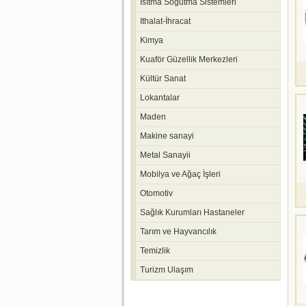
Isıtma Soğutma Sistemleri
Ithalat-İhracat
Kimya
Kuaför Güzellik Merkezleri
Kültür Sanat
Lokantalar
Maden
Makine sanayi
Metal Sanayii
Mobilya ve Ağaç İşleri
Otomotiv
Sağlık Kurumları Hastaneler
Tarım ve Hayvancılık
Temizlik
Turizm Ulaşım