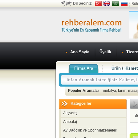
Dil Seçiniz:
Büt
Ana Sayfa
Üyelik
Ticare
Firma Ara
Ürün / Hizmet
Popüler Aramalar
mobilya
,
tarım
,
masaj
Kategoriler
Alışveriş
B
Ambalaj
Av Dağcılık ve Spor Malzemeleri