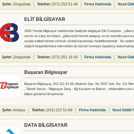
Şehir:
Zonguldak
Telefon:
(372) 252 51-48
Firma Hakkında
Nasıl Gidi
ELİT BİLGİSAYAR
2005 Yılında bilgisayar sektöründe faaliyete başlayan Elit Computer , yılların
servis ve satış tecrübesi , güleryüzlü hizmet anlayışı ve en önemlisi para
ziyade kaliteli hizmet vererek sürekli kazanmayı hedeflemektedir . Bu nedenl
değerli müşterilerimize internetten de hizmet vermeye başlamış bulunmaktay
COMPUTER olarak bizler , düzenlediğimiz ilgi çekici kampanyalarla , bekle
hizmet ve keliteyi siz değerli müşterilerimize sunmanın haklı gururunu taşı
Şehir:
Zonguldak
Telefon:
(372) 251 19-34
Firma Hakkında
Nasıl Gidi
Başaran Bilgisayar
Başaran Bilgisayar, 242 221 51 69, Akdeniz San. Sit. 5037 Sok. No: 131 Mer
, Teknik Servis - Bilgisayar Satış - Ağ Kurulum ve Bakım - rehberalem.com 
faliyet gösteren firmamızdır.
Şehir:
Antalya
Telefon:
(242) 221 51-69
Firma Hakkında
Nasıl Gidilir?
DATA BİLGİSAYAR