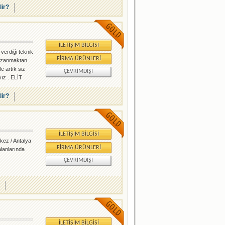
lir?
İLETIŞIM BILGISI
 verdiği teknik
FIRMA ÜRÜNLERI
 kazanmaktan
e artık siz
ÇEVRIMDIŞI
ız . ELİT
nenin üstünde
maktay
lir?
İLETIŞIM BILGISI
kez / Antalya
FIRMA ÜRÜNLERI
alanlarında
ÇEVRIMDIŞI
İLETIŞIM BILGISI