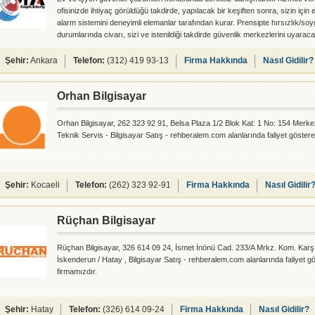
ofisinizde ihtiyaç görüldüğü takdirde, yapılacak bir keşiften sonra, sizin için
alarm sistemini deneyimli elemanlar tarafından kurar. Prensipte hırsızlık/so
durumlarında civarı, sizi ve istenildiği takdirde güvenlik merkezlerini uyarac
sistemleri, günümüzün son teknoloji ile üretilmiş olup, dışarıdan işyerinize g
kendisine gelen bütün müdahalelere anında tepki verir.
Şehir:
Ankara
Telefon:
(312) 419 93-13
Firma Hakkında
Nasıl Gidilir?
Orhan Bilgisayar
Orhan Bilgisayar, 262 323 92 91, Belsa Plaza 1/2 Blok Kat: 1 No: 154 Merkez
Teknik Servis - Bilgisayar Satış - rehberalem.com alanlarında faliyet göstere
Şehir:
Kocaeli
Telefon:
(262) 323 92-91
Firma Hakkında
Nasıl Gidilir
Rüçhan Bilgisayar
Rüçhan Bilgisayar, 326 614 09 24, İsmet İnönü Cad. 233/A Mrkz. Kom. Karş
İskenderun / Hatay , Bilgisayar Satış - rehberalem.com alanlarında faliyet g
firmamızdır.
Şehir:
Hatay
Telefon:
(326) 614 09-24
Firma Hakkında
Nasıl Gidilir?