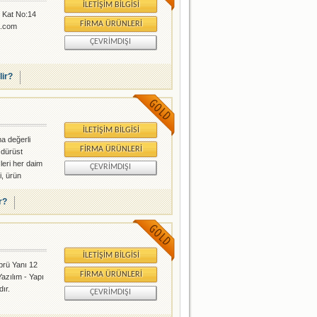
İLETIŞIM BILGISI
 Kat No:14
FIRMA ÜRÜNLERI
m.com
ÇEVRIMDIŞI
lir?
İLETIŞIM BILGISI
ma değerli
FIRMA ÜRÜNLERI
 dürüst
leri her daim
ÇEVRIMDIŞI
i, ürün
nentleri, PC
r
r?
İLETIŞIM BILGISI
rü Yanı 12
FIRMA ÜRÜNLERI
Yazılım - Yapı
ır.
ÇEVRIMDIŞI