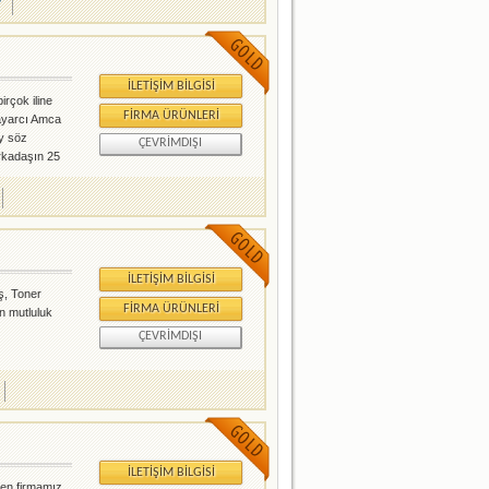
?
İLETIŞIM BILGISI
irçok iline
FIRMA ÜRÜNLERI
isayarcı Amca
ey söz
ÇEVRIMDIŞI
arkadaşın 25
eri portföyü
İLETIŞIM BILGISI
ş, Toner
FIRMA ÜRÜNLERI
n mutluluk
ÇEVRIMDIŞI
İLETIŞIM BILGISI
ren firmamız,