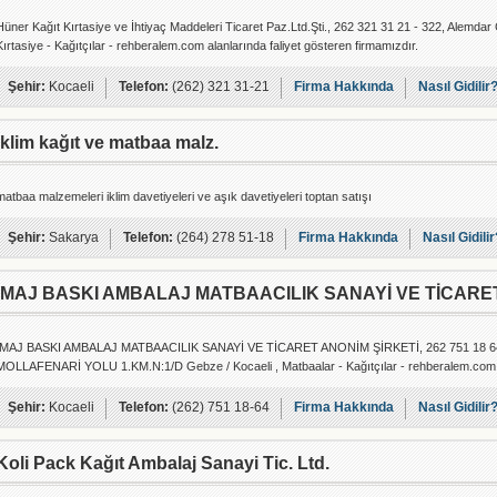
Hüner Kağıt Kırtasiye ve İhtiyaç Maddeleri Ticaret Paz.Ltd.Şti., 262 321 31 21 - 322, Alemdar
Kırtasiye - Kağıtçılar - rehberalem.com alanlarında faliyet gösteren firmamızdır.
Şehir:
Kocaeli
Telefon:
(262) 321 31-21
Firma Hakkında
Nasıl Gidilir
iklim kağıt ve matbaa malz.
matbaa malzemeleri iklim davetiyeleri ve aşık davetiyeleri toptan satışı
Şehir:
Sakarya
Telefon:
(264) 278 51-18
Firma Hakkında
Nasıl Gidilir
İMAJ BASKI AMBALAJ MATBAACILIK SANAYİ VE TİCARE
İMAJ BASKI AMBALAJ MATBAACILIK SANAYİ VE TİCARET ANONİM ŞİRKETİ, 262 751 18
MOLLAFENARİ YOLU 1.KM.N:1/D Gebze / Kocaeli , Matbaalar - Kağıtçılar - rehberalem.com ala
Şehir:
Kocaeli
Telefon:
(262) 751 18-64
Firma Hakkında
Nasıl Gidilir
Koli Pack Kağıt Ambalaj Sanayi Tic. Ltd.