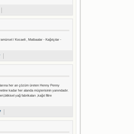
mürsel / Kocaeli , Matbaalar - Kağıtçılar -
?
runlarına her an çözüm üreten Henny Penny
izmetine kadar her alanda müşterisinin yanındadır.
,bitkisel yağ fabrikaları ,kağıt filtre
?