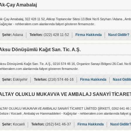
Ak-Çay Amabalaj
Ak-Çay Amabalaj, 322 428 11 52, Atikop Toptancılar Sitesi 13.Blok No:6 Seyhan / Adana , Amba
Kağıtçılar - rehberalem.com alanlarında faliyet gösteren firmamızdır.
Şehir:
Adana
Telefon:
(322) 428 11-52
Firma Hakkında
Nasıl Gidilir?
Aksu Dönüşümlü Kağıt San. Tic. A.Ş.
Aksu Dönüşümlü Kağıt San. Tic. A.Ş., 0216 574 46 16, Organize Sanayi Bölgesi 26.Cad. No:6 M
rehberalem.com alanlarında faliyet gösteren firmamızdır.
Şehir:
Eskişehir
Telefon:
(216) 574 46-16
Firma Hakkında
Nasıl Gidili
ALTAY OLUKLU MUKAVVA VE AMBALAJ SANAYİ TİCARET
ALTAY OLUKLU MUKAVVA VE AMBALAJ SANAYİ TİCARET LİMİTED ŞİRKETİ, 0262 641 46 
Gebze / Kocaeli , Ambalaj ve Hammaddeleri - Kağıtçılar - rehberalem.com alanlarında faliyet g
Şehir:
Kocaeli
Telefon:
(262) 641 46-37
Firma Hakkında
Nasıl Gidilir