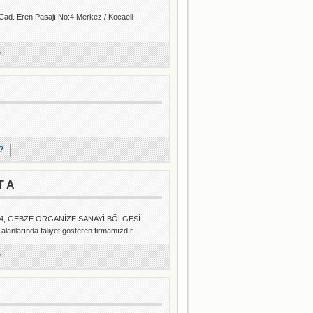
 Cad. Eren Pasajı No:4 Merkez / Kocaeli ,
?
?
T A
 64, GEBZE ORGANİZE SANAYİ BÖLGESİ
nlarında faliyet gösteren firmamızdır.
?