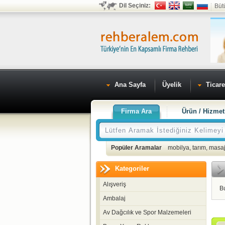
Dil Seçiniz:
Büt
Ana Sayfa
Üyelik
Ticare
Firma Ara
Ürün / Hizmet
Popüler Aramalar
mobilya
,
tarım
,
masaj
Kategoriler
Alışveriş
B
Ambalaj
Av Dağcılık ve Spor Malzemeleri