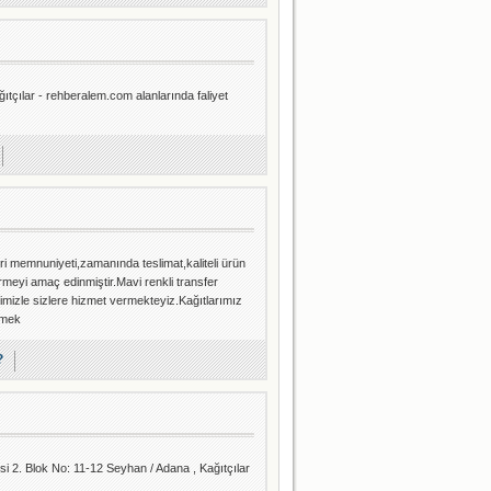
tçılar - rehberalem.com alanlarında faliyet
ri memnuniyeti,zamanında teslimat,kaliteli ürün
ermeyi amaç edinmiştir.Mavi renkli transfer
rimizle sizlere hizmet vermekteyiz.Kağıtlarımız
rmek
?
 2. Blok No: 11-12 Seyhan / Adana , Kağıtçılar