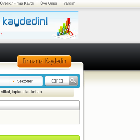
Üyelik / Firma Kaydı
Üye Girişi
Yardım
Sektörler
edikal
,
toptancılar
,
kebap