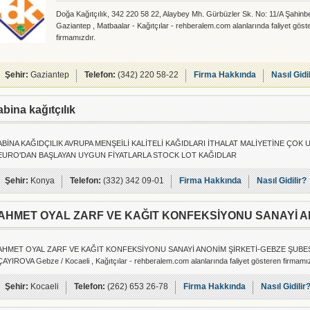
Doğa Kağıtçılık, 342 220 58 22, Alaybey Mh. Gürbüzler Sk. No: 11/A Şahinb
Gaziantep , Matbaalar - Kağıtçılar - rehberalem.com alanlarında faliyet göst
firmamızdır.
Şehir:
Gaziantep
Telefon:
(342) 220 58-22
Firma Hakkında
Nasıl Gidi
abina kağıtçılık
ABİNA KAĞIDÇILIK AVRUPA MENŞEİLİ KALİTELİ KAĞIDLARI İTHALAT MALİYETİNE ÇOK 
EURO'DAN BAŞLAYAN UYGUN FİYATLARLA STOCK LOT KAĞIDLAR
Şehir:
Konya
Telefon:
(332) 342 09-01
Firma Hakkında
Nasıl Gidilir?
AHMET OYAL ZARF VE KAĞIT KONFEKSİYONU SANAYİ A
AHMET OYAL ZARF VE KAĞIT KONFEKSİYONU SANAYİ ANONİM ŞİRKETİ-GEBZE ŞUBESİ, 
ÇAYIROVA Gebze / Kocaeli , Kağıtçılar - rehberalem.com alanlarında faliyet gösteren firmamız
Şehir:
Kocaeli
Telefon:
(262) 653 26-78
Firma Hakkında
Nasıl Gidilir