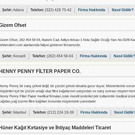
Şehir:
Adana
Telefon:
(322) 428 75-42
Firma Hakkında
Nasıl Gidilir?
Gizem Ofset
Gizem Ofset, 262 454 58 04, Atatürk Cad. Adliye Arkası 1 Nolu Sağlık Ocağı Yanı No:32/B Kara
rehberalem.com alanlarında faliyet gösteren firmamızdır.
Şehir:
Kocaeli
Telefon:
(262) 454 58-04
Firma Hakkında
Nasıl Gidilir
HENNY PENNY FİLTER PAPER CO.
Henny Penny bir satış şirketi değil, bir çözüm şirketi olmakla gurur duyar. Müsterilerinin so
müşterileri için bir çözüm ortağı olup filtre kağıtlarının satışından ve satış sonrası müşteri h
Henny Penny Filter Paper medikal firmaları,ıslak mendil üreticileri,tek kullanımlık medikal ürünleri
kağıtları,yağ süzme filtre kağıtları konunda müşterisinin yanındadır.
Şehir:
İstanbul
Telefon:
(212) 224 19-39
Firma Hakkında
Nasıl Gidilir
Hüner Kağıt Kırtasiye ve İhtiyaç Maddeleri Ticaret