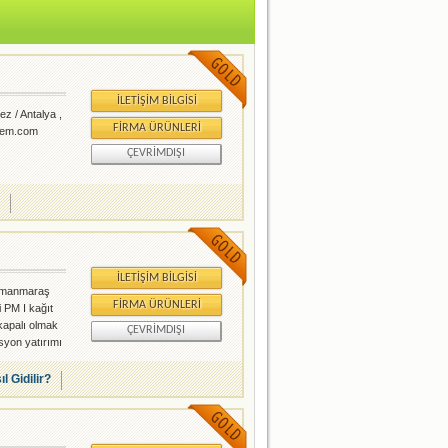
İLETIŞIM BILGISI
z / Antalya ,
FIRMA ÜRÜNLERI
alem.com
ÇEVRIMDIŞI
İLETIŞIM BILGISI
ramanmaraş
FIRMA ÜRÜNLERI
i PM I kağıt
kapalı olmak
ÇEVRIMDIŞI
syon yatırımı
ıyla
ugüne olukl
l Gidilir?