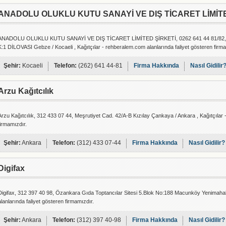
ANADOLU OLUKLU KUTU SANAYİ VE DIŞ TİCARET LİMİT
ANADOLU OLUKLU KUTU SANAYİ VE DIŞ TİCARET LİMİTED ŞİRKETİ, 0262 641 44 81/8
K:1 DİLOVASI Gebze / Kocaeli , Kağıtçılar - rehberalem.com alanlarında faliyet gösteren firma
Şehir:
Kocaeli
Telefon:
(262) 641 44-81
Firma Hakkında
Nasıl Gidilir
Arzu Kağıtcılık
Arzu Kağıtcılık, 312 433 07 44, Meşrutiyet Cad. 42/A-B Kızılay Çankaya / Ankara , Kağıtçılar 
firmamızdır.
Şehir:
Ankara
Telefon:
(312) 433 07-44
Firma Hakkında
Nasıl Gidilir?
Digifax
Digifax, 312 397 40 98, Özankara Gıda Toptancılar Sitesi 5.Blok No:188 Macunköy Yenimahall
alanlarında faliyet gösteren firmamızdır.
Şehir:
Ankara
Telefon:
(312) 397 40-98
Firma Hakkında
Nasıl Gidilir?