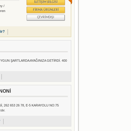
İLETIŞIM BILGISI
ey /
FIRMA ÜRÜNLERI
eren
ÇEVRIMDIŞI
lir?
UYGUN ŞARTLARDA AYAĞINIZA GETİRDİ. 400
NONİ
262 653 26 78, E-5 KARAYOLU NO:75
dır.
?