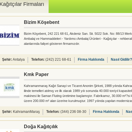
Kağıtçılar Firmaları
Bizim Köşebent
Bizim Köşebent, 242 221 68 61, Akdeniz San. Sit. 5022 Sok. No: 88/13 Merke
Ambalaj ve Hammaddeleri - Yardımcı Ambalaj Ürünleri - Kağıtçılar - rehber
alanlarında faliyet gösteren firmamızdır.
Şehir:
Antalya
Telefon:
(242) 221 68-61
Firma Hakkında
Nasıl Gidilir?
Kmk Paper
Kahramanmaraş Kağıt Sanayi ve Ticaret Anonim Şirketi, 1988 yılında Kah
ilinde temelleri atılmış ve ilk olarak 1989 yılı sonunda 40.000 ton/yıl kapasitel
makinesi ile Saman Fluting üretimine başlamıştır. Fabrikamız, 30.000 m²?si 
üzere 200.000 m² alan üzerine kurulmuştur. 1997 yılında yapılan moderniza
ve komple yeni bir yatırım olan PM II kağıt makinesi?nin de üretime katılmas
kapasitesini 110.000 ton/yıl?a çıkarmış bulunmaktadır. Kurulduğu günden b
Şehir:
KahramanMaraş
Telefon:
(344) 236 08-30
Firma Hakkında
Nası
Doğa Kağıtçılık