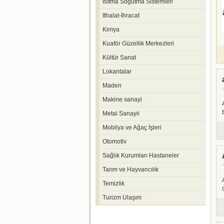
Isıtma Soğutma Sistemleri
Ithalat-İhracat
Kimya
Kuaför Güzellik Merkezleri
Kültür Sanat
Lokantalar
Maden
Makine sanayi
Metal Sanayii
Mobilya ve Ağaç İşleri
Otomotiv
Sağlık Kurumları Hastaneler
Tarım ve Hayvancılık
Temizlik
Turizm Ulaşım