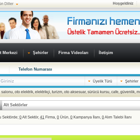
Hoşgeldiniz
ün Diller
t Merkezi
Şehirler
Firma Videoları
İletişim
Telefon Numarası
Üyelik Türü
Şehirler
 salonu
,
oto elektrik
,
elektrikçi
,
turizm
,
oto aksesuar
,
sürücü kursu
,
cafe
,
güvenlik
,
m
Alt Sektörler
u Sektörde;
0
Alt Sektör,
41
Firma,
0
Ürün,
0
Kampanya İlanı,
0
Alım Talebi İlanı