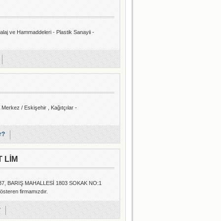
laj ve Hammaddeleri - Plastik Sanayii -
erkez / Eskişehir , Kağıtçılar -
r?
 LİM
37, BARIŞ MAHALLESİ 1803 SOKAK NO:1
österen firmamızdır.
?