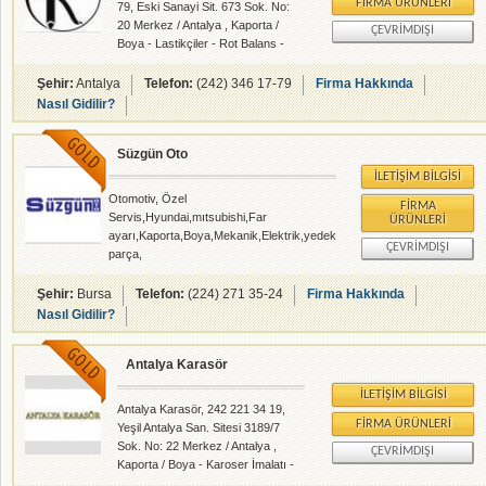
FIRMA ÜRÜNLERI
79, Eski Sanayi Sit. 673 Sok. No:
20 Merkez / Antalya , Kaporta /
ÇEVRIMDIŞI
Boya - Lastikçiler - Rot Balans -
rehberalem.com alanlarında faliyet
gösteren firmamızdır.
Şehir:
Antalya
Telefon:
(242) 346 17-79
Firma Hakkında
Nasıl Gidilir?
Süzgün Oto
İLETIŞIM BILGISI
Otomotiv, Özel
FIRMA
Servis,Hyundai,mıtsubishi,Far
ÜRÜNLERI
ayarı,Kaporta,Boya,Mekanik,Elektrik,yedek
ÇEVRIMDIŞI
parça,
Şehir:
Bursa
Telefon:
(224) 271 35-24
Firma Hakkında
Nasıl Gidilir?
Antalya Karasör
İLETIŞIM BILGISI
Antalya Karasör, 242 221 34 19,
FIRMA ÜRÜNLERI
Yeşil Antalya San. Sitesi 3189/7
Sok. No: 22 Merkez / Antalya ,
ÇEVRIMDIŞI
Kaporta / Boya - Karoser İmalatı -
rehberalem.com alanlarında faliyet