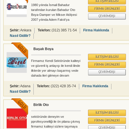
İLETIŞIM BILGISI
1980 yılında İsmail Bahadur
FIRMA ÜRÜNLERI
tarafından kurulan Bahadur Oto
Boya-Damper ve Mikser Atölyesi
ÇEVRIMDIŞI
2007 yılında Adem Fakılı'ya
devredilmiştir.Halen 500 m2 kapalı
alanında on kişilik uzman kadrosu
Şehir:
Ankara
Telefon:
(312) 385 71-54
Firma Hakkında
ile siz değerli müşterilerine hizmet
Nasıl Gidilir?
vermektedir.
Başak Boya
İLETIŞIM BILGISI
Firmamız Kendi Sektöründe kaliteyi
FIRMA ÜRÜNLERI
ve güvenli iş anlayışı ile kendi ilinde
ilklerde yer almayı başarmış vede
ÇEVRIMDIŞI
dahada ileri gitmeye devam
etmektedir. Siz değerli
müşterilerimizle çalışmak bir
Şehir:
Adana
Telefon:
(322) 428 35-74
Firma Hakkında
onurdur.
Nasıl Gidilir?
Birlik Oto
İLETIŞIM BILGISI
sektöründe deneyim ve
FIRMA ÜRÜNLERI
pprofesyonelliği ile ön pilana çıkmış
firmamız kaliteyi sizlere taşımaya
ÇEVRIMDIŞI