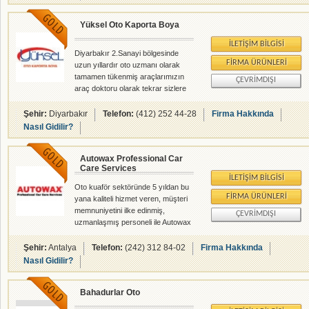
Yüksel Oto Kaporta Boya
İLETIŞIM BILGISI
Diyarbakır 2.Sanayi bölgesinde
FIRMA ÜRÜNLERI
uzun yıllardır oto uzmanı olarak
tamamen tükenmiş araçlarımızın
ÇEVRIMDIŞI
araç doktoru olarak tekrar sizlere
iade etmenin verdiği gururla
çalışmaktayız. Tüm araçların
Şehir:
Diyarbakır
Telefon:
(412) 252 44-28
Firma Hakkında
kaporta ve bakımını itina ile
Nasıl Gidilir?
yapmaktayız. Kaskolu ve trafik
sigortalı araçlarınız anlaşmalı
Autowax Professional Car
olarak yapılır.
Care Services
İLETIŞIM BILGISI
Oto kuaför sektöründe 5 yıldan bu
FIRMA ÜRÜNLERI
yana kaliteli hizmet veren, müşteri
memnuniyetini ilke edinmiş,
ÇEVRIMDIŞI
uzmanlaşmış personeli ile Autowax
siz değerli müşterilerimizin
hizmetindeyiz. Pacha Oto Yenileme
Şehir:
Antalya
Telefon:
(242) 312 84-02
Firma Hakkında
ve Temizleme Merkezi Oytun
Nasıl Gidilir?
Çetiner
Bahadurlar Oto