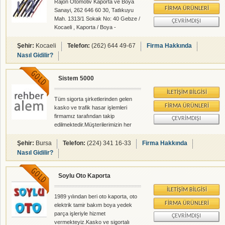
Rajon Otomotiv Kaporta ve Boya
FIRMA ÜRÜNLERI
Sanayi, 262 646 60 30, Tatlıkuyu
Mah. 1313/1 Sokak No: 40 Gebze /
ÇEVRIMDIŞI
Kocaeli , Kaporta / Boya -
rehberalem.com alanlarında faliyet
gösteren firmamızdır.
Şehir:
Kocaeli
Telefon:
(262) 644 49-67
Firma Hakkında
Nasıl Gidilir?
Sistem 5000
İLETIŞIM BILGISI
Tüm sigorta şirketlerinden gelen
FIRMA ÜRÜNLERI
kasko ve trafik hasar işlemleri
firmamız tarafından takip
ÇEVRIMDIŞI
edilmektedir.Müşterilerimizin her
anlamda ihtiyaçlarını en kısa
zamanda cevap verebilecek
Şehir:
Bursa
Telefon:
(224) 341 16-33
Firma Hakkında
kapasiteye sahibiz.15 yıllık iş
Nasıl Gidilir?
tecrübemiz müşteri memnuniyetini
ilke edinmiş kalite anlayışımızla,işi
Soylu Oto Kaporta
ilk adımda profesyonel iş anlayışı
ile yapmak üzere sizlerin
İLETIŞIM BILGISI
hizmetindeyiz.
1989 yılından beri oto kaporta, oto
FIRMA ÜRÜNLERI
elektrik tamir bakım boya yedek
parça işleriyle hizmet
ÇEVRIMDIŞI
vermekteyiz.Kasko ve sigortalı