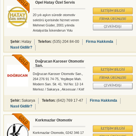
Opel Hatay Özel Servis
üzerinde modern tesislerinde
faaliyetlerini 3.kuşak firma sahipleri
İLETIŞIM BILGISI
ile sür­ düren Fem Oto Özel
20 yılı aşkın süredir otomotiv
Servisi'nde makina parkındaki araç
FIRMA ÜRÜNLERI
sektörü içerisinde hizmet veren
ve gereçlerin teknoloji ve çağdaş
Mehmet Güder, 2001 yılında
ÇEVRIMDIŞI
donanımlı olması hemen göze
Antalya'da İskenderun Yolu
çarpıyor. Araç test ve Di­ agnostik
Üzerinde "Hatay Özel Opel Servisi"
cihazı ise akla gelen ilkl
ni kurarak siz değerli müşterilerine
Şehir:
Hatay
Telefon:
(535) 204 84-00
Firma Hakkında
her geçen gün kaliteli ve
Nasıl Gidilir?
profesyonellik anlayışını ileriye
taşıyarak günümüzdede orjinal
Doğrucan Karoser Otomotiv
yedek parça ve ekipmanlarıyla
San.
hizmet vermeye devam etmektedir.
İLETIŞIM BILGISI
Doğrucan Karoser Otomotiv San.,
FIRMA ÜRÜNLERI
264 276 91 74-75, Yeşiltepe Mah.
Modern San. Sit. 41. Yol No: 12-14
ÇEVRIMDIŞI
Merkez / Sakarya , Aksesuar / Kılıf
Döşeme - Oto Elektrik - Kaporta /
Boya - Yedek Parçacılar -
Şehir:
Sakarya
Telefon:
(642) 769 17-47
Firma Hakkında
rehberalem.com alanlarında faliyet
Nasıl Gidilir?
gösteren firmamızdır.
Korkmazlar Otomotiv
İLETIŞIM BILGISI
Korkmazlar Otomotiv, 0242 346 17