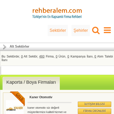
Sektörler
Şehirler
Alt Sektörler
Bu Sektörde;
0
Alt Sektör,
493
Firma,
0
Ürün,
0
Kampanya İlanı,
0
Alım Talebi
İlanı
Kaporta / Boya Firmaları
Kaner Otomotiv
İLETIŞIM BILGISI
kaner otomotiv siz değerli
FIRMA ÜRÜNLERI
müşterilermize kaliteli hizmet ve