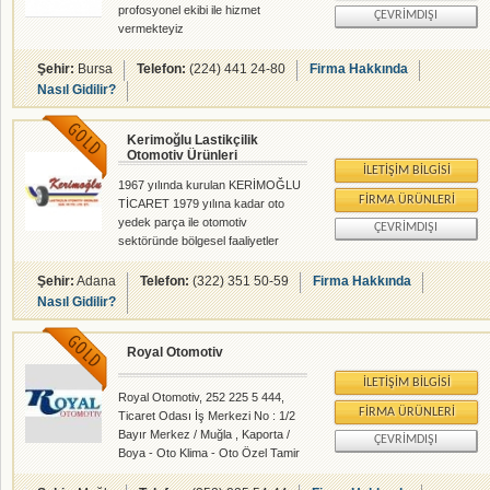
profosyonel ekibi ile hizmet
ÇEVRIMDIŞI
vermekteyiz
Şehir:
Bursa
Telefon:
(224) 441 24-80
Firma Hakkında
Nasıl Gidilir?
Kerimoğlu Lastikçilik
Otomotiv Ürünleri
İLETIŞIM BILGISI
1967 yılında kurulan KERİMOĞLU
FIRMA ÜRÜNLERI
TİCARET 1979 yılına kadar oto
yedek parça ile otomotiv
ÇEVRIMDIŞI
sektöründe bölgesel faaliyetler
göstermiştir. 1979 yılından itibaren
oto lastik ile yoluna devam kararı
Şehir:
Adana
Telefon:
(322) 351 50-59
Firma Hakkında
alan firmamız MICHELIN ve BF
Nasıl Gidilir?
GOODRICH markaları ile alanında
uzman, eğitimli, deneyimli satış ve
Royal Otomotiv
teknik servis personeliyle, 500 m2
satış mağazası, 2 servis aracı ve 1
İLETIŞIM BILGISI
gezici hizmet aracı ile toptan ve
Royal Otomotiv, 252 225 5 444,
perakende satışı ve pazarlama
FIRMA ÜRÜNLERI
Ticaret Odası İş Merkezi No : 1/2
faaliyetlerinde kaliteyi ve bir çok
Bayır Merkez / Muğla , Kaporta /
ÇEVRIMDIŞI
noktada ürünler sunmayı
Boya - Oto Klima - Oto Özel Tamir
hedefleyerek satış
Servisleri - rehberalem.com
organizasyonunu yürütmektedir