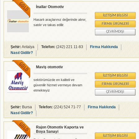
İnallar Otomotiv
İLETIŞIM BILGISI
Hasarlı araçlarınız değerinde alınır,
FIRMA ÜRÜNLERI
satılır ve takas edilir.
ÇEVRIMDIŞI
Şehir:
Antalya
Telefon:
(242) 221 11-83
Firma Hakkında
Nasıl Gidilir?
Maviş otomotiv
İLETIŞIM BILGISI
sektörümüzde en kaliteli ve
FIRMA ÜRÜNLERI
güvenilir hizmet vermeye devam
etmekteyiz
ÇEVRIMDIŞI
Şehir:
Bursa
Telefon:
(224) 524 71-77
Firma Hakkında
Nasıl Gidilir?
Rajon Otomotiv Kaporta ve
Boya Sanayi
İLETIŞIM BILGISI