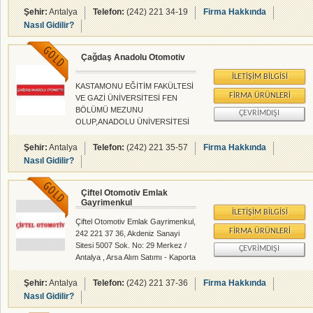
gösteren firmamızdır.
Şehir:
Antalya
Telefon:
(242) 221 34-19
Firma Hakkında
Nasıl Gidilir?
Çağdaş Anadolu Otomotiv
İLETIŞIM BILGISI
KASTAMONU EĞİTİM FAKÜLTESİ
FIRMA ÜRÜNLERI
VE GAZİ ÜNİVERSİTESİ FEN
BÖLÜMÜ MEZUNU
ÇEVRIMDIŞI
OLUP,ANADOLU ÜNİVERSİTESİ
KİMYA BÖLÜMÜ TERKİM.ANCAK
ŞARTLARDAN DOLAYI MEZUN
Şehir:
Antalya
Telefon:
(242) 221 35-57
Firma Hakkında
OLDUĞUM BÖLÜMÜN
Nasıl Gidilir?
GEREKTİRDİĞİ İŞİ YAPAMADIM
VE AİLE MESLEĞİ OLAN
Çiftel Otomotiv Emlak
OTOMOTİV SEKTÖRÜNÜ
Gayrimenkul
SEÇTİM. AİLEMDE BU SEKTÖRLE
İLETIŞIM BILGISI
UĞRAŞMIŞ OLDUĞU İÇİN 1972
Çiftel Otomotiv Emlak Gayrimenkul,
YILINDAN BERİ BU SEKTÖRÜN
FIRMA ÜRÜNLERI
242 221 37 36, Akdeniz Sanayi
İÇERİSİNDEYİM.KENDİ İŞ YERİM
Sitesi 5007 Sok. No: 29 Merkez /
ÇEVRIMDIŞI
OLAN ÇAĞDAŞ ANADOLU
Antalya , Arsa Alım Satımı - Kaporta
OTOMOTİVİ 1982 YILINDA AÇTIM
/ Boya - rehberalem.com
VE HALA AYNI İŞİ YAPMAKTAYIM.
alanlarında faliyet gösteren
Şehir:
Antalya
Telefon:
(242) 221 37-36
Firma Hakkında
firmamızdır.
Nasıl Gidilir?