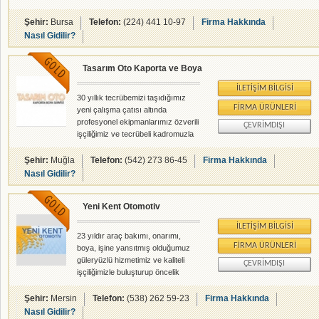
araçlar yapılır.Türkiyenin ilk yerli
elektrikli otomobili firmamız
Şehir:
Bursa
Telefon:
(224) 441 10-97
Firma Hakkında
tarafından yapılmıştır.Faaliyet
Nasıl Gidilir?
alanımız; *Eski model (antika tarzı)
araçlarınız revizyonu yapılır *Oto
Tasarım Oto Kaporta ve Boya
kaporta,boya,elektrik,modifiye...
İLETIŞIM BILGISI
30 yıllık tecrübemizi taşıdığımız
FIRMA ÜRÜNLERI
yeni çalışma çatısı altında
profesyonel ekipmanlarımız özverili
ÇEVRIMDIŞI
işçiliğimiz ve tecrübeli kadromuzla
öncelik muğla ili olmakla
çevreleriyle birlikte siz
Şehir:
Muğla
Telefon:
(542) 273 86-45
Firma Hakkında
müşterilerimize hizmet
Nasıl Gidilir?
sunmaktayız
Yeni Kent Otomotiv
İLETIŞIM BILGISI
23 yıldır araç bakımı, onarımı,
FIRMA ÜRÜNLERI
boya, işine yansıtmış olduğumuz
güleryüzlü hizmetimiz ve kaliteli
ÇEVRIMDIŞI
işçiliğimizle buluşturup öncelik
tarsus olmakla birlikte siz
müşterilerimize sunmaktayız
Şehir:
Mersin
Telefon:
(538) 262 59-23
Firma Hakkında
Nasıl Gidilir?