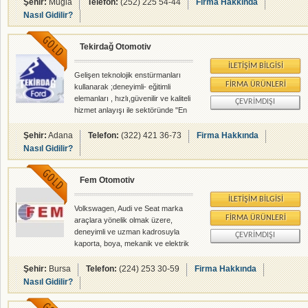
alanlarında faliyet gösteren
Şehir:
Muğla
Telefon:
(252) 225 54-44
Firma Hakkında
firmamızdır.
Nasıl Gidilir?
Tekirdağ Otomotiv
İLETIŞIM BILGISI
Gelişen teknolojik enstürmanları
FIRMA ÜRÜNLERI
kullanarak ;deneyimli- eğitimli
elemanları , hızlı,güvenilir ve kaliteli
ÇEVRIMDIŞI
hizmet anlayışı ile sektöründe "En
Güvenilir Olmak" hedefinde olan
firmamız Tekirdağ Ford Center -
Şehir:
Adana
Telefon:
(322) 421 36-73
Firma Hakkında
Tekirdağ Otomotiv Sanayi ve
Nasıl Gidilir?
Ticaret Ltd.Şirketi kalite,güven ve
saygınlığı ilke edinerek sektöründe
Fem Otomotiv
siz değerli müşterilerimize hizmet
etmeye devam etmektedir.
İLETIŞIM BILGISI
Volkswagen, Audi ve Seat marka
FIRMA ÜRÜNLERI
araçlara yönelik olmak üzere,
deneyimli ve uzman kadrosuyla
ÇEVRIMDIŞI
kaporta, boya, mekanik ve elektrik
konularında "uluslararası
standartta" hizmet veren Fem Oto
Şehir:
Bursa
Telefon:
(224) 253 30-59
Firma Hakkında
Özel Servis, vermiş olduğu tüm
Nasıl Gidilir?
hizmetlerde "garanti" ilkesi ile
çalışıyor. Uluyol güzel Sokak