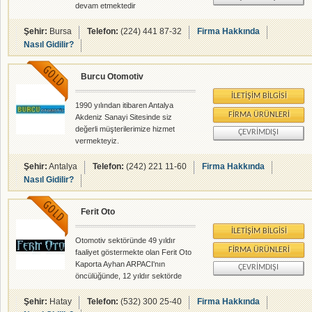
devam etmektedir
Şehir:
Bursa
Telefon:
(224) 441 87-32
Firma Hakkında
Nasıl Gidilir?
Burcu Otomotiv
İLETIŞIM BILGISI
1990 yılından itibaren Antalya
FIRMA ÜRÜNLERI
Akdeniz Sanayi Sitesinde siz
değerli müşterilerimize hizmet
ÇEVRIMDIŞI
vermekteyiz.
Şehir:
Antalya
Telefon:
(242) 221 11-60
Firma Hakkında
Nasıl Gidilir?
Ferit Oto
İLETIŞIM BILGISI
Otomotiv sektöründe 49 yıldır
FIRMA ÜRÜNLERI
faaliyet göstermekte olan Ferit Oto
Kaporta Ayhan ARPACI'nın
ÇEVRIMDIŞI
öncülüğünde, 12 yıldır sektörde
hizmet vermektedir.
Şehir:
Hatay
Telefon:
(532) 300 25-40
Firma Hakkında