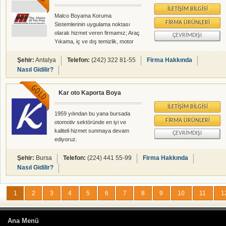
İLETIŞIM BILGISI
Malco Boyama Koruma
FIRMA ÜRÜNLERI
Sistemlerinin uygulama noktası
olarak hizmet veren firmamız; Araç
ÇEVRIMDIŞI
Yıkama, iç ve dış temizlik, motor
yıkama işlerinizi itina ile
yapmaktadır.
Şehir:
Antalya
Telefon:
(242) 322 81-55
Firma Hakkında
Nasıl Gidilir?
Kar oto Kaporta Boya
İLETIŞIM BILGISI
1959 yılından bu yana bursada
FIRMA ÜRÜNLERI
otomotiv sektöründe en iyi ve
kaliteli hizmet sunmaya devam
ÇEVRIMDIŞI
ediyoruz.
Şehir:
Bursa
Telefon:
(224) 441 55-99
Firma Hakkında
Nasıl Gidilir?
1
2
3
4
5
6
7
8
9
10
11
1
Ana Menü