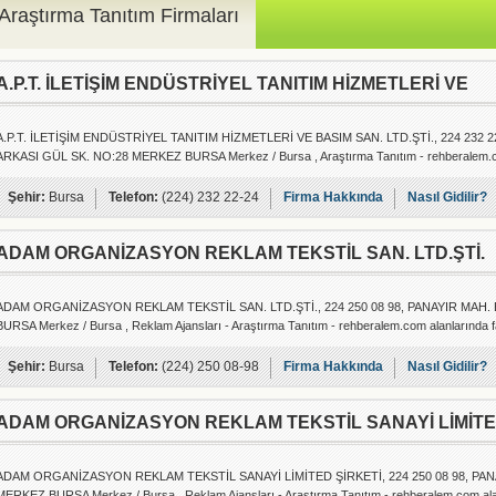
Araştırma Tanıtım Firmaları
A.P.T. İLETİŞİM ENDÜSTRİYEL TANITIM HİZMETLERİ VE
A.P.T. İLETİŞİM ENDÜSTRİYEL TANITIM HİZMETLERİ VE BASIM SAN. LTD.ŞTİ., 224 232 
ARKASI GÜL SK. NO:28 MERKEZ BURSA Merkez / Bursa , Araştırma Tanıtım - rehberalem.com 
Şehir:
Bursa
Telefon:
(224) 232 22-24
Firma Hakkında
Nasıl Gidilir?
ADAM ORGANİZASYON REKLAM TEKSTİL SAN. LTD.ŞTİ.
ADAM ORGANİZASYON REKLAM TEKSTİL SAN. LTD.ŞTİ., 224 250 08 98, PANAYIR MAH.
BURSA Merkez / Bursa , Reklam Ajansları - Araştırma Tanıtım - rehberalem.com alanlarında fa
Şehir:
Bursa
Telefon:
(224) 250 08-98
Firma Hakkında
Nasıl Gidilir?
ADAM ORGANİZASYON REKLAM TEKSTİL SANAYİ LİMİTE
ADAM ORGANİZASYON REKLAM TEKSTİL SANAYİ LİMİTED ŞİRKETİ, 224 250 08 98, PAN
MERKEZ BURSA Merkez / Bursa , Reklam Ajansları - Araştırma Tanıtım - rehberalem.com alanl