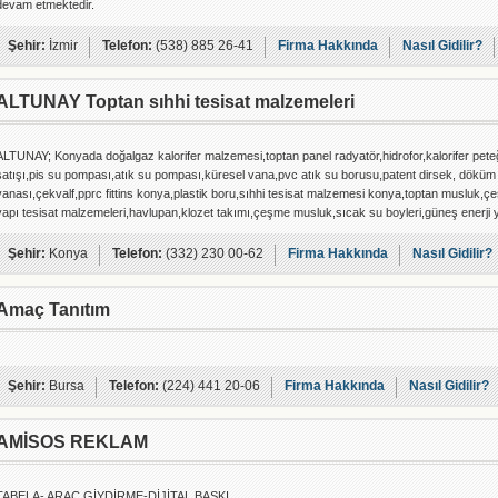
devam etmektedir.
Şehir:
İzmir
Telefon:
(538) 885 26-41
Firma Hakkında
Nasıl Gidilir?
ALTUNAY Toptan sıhhi tesisat malzemeleri
ALTUNAY; Konyada doğalgaz kalorifer malzemesi,toptan panel radyatör,hidrofor,kalorifer peteği
satışı,pis su pompası,atık su pompası,küresel vana,pvc atık su borusu,patent dirsek, döküm 
vanası,çekvalf,pprc fittins konya,plastik boru,sıhhi tesisat malzemesi konya,toptan musluk,ç
yapı tesisat malzemeleri,havlupan,klozet takımı,çeşme musluk,sıcak su boyleri,güneş enerji 
Şehir:
Konya
Telefon:
(332) 230 00-62
Firma Hakkında
Nasıl Gidilir?
Amaç Tanıtım
Şehir:
Bursa
Telefon:
(224) 441 20-06
Firma Hakkında
Nasıl Gidilir?
AMİSOS REKLAM
TABELA- ARAC GİYDİRME-DİJİTAL BASKI