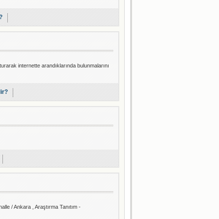
?
turarak internette arandıklarında bulunmalarını
lir?
le / Ankara , Araştırma Tanıtım -