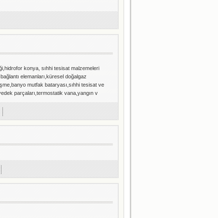
,hidrofor konya, sıhhi tesisat malzemeleri
bağlantı elemanları,küresel doğalgaz
eşme,banyo mutfak bataryası,sıhhi tesisat ve
yedek parçaları,termostatik vana,yangın v