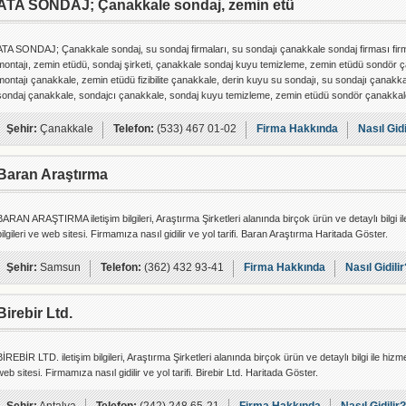
ATA SONDAJ; Çanakkale sondaj, zemin etü
ATA SONDAJ; Çanakkale sondaj, su sondaj firmaları, su sondajı çanakkale sondaj firması fir
montajı, zemin etüdü, sondaj şirketi, çanakkale sondaj kuyu temizleme, zemin etüdü sondör
montajı çanakkale, zemin etüdü fizibilite çanakkale, derin kuyu su sondajı, su sondajı çanakkal
sondaj çanakkale, sondajcı çanakkale, sondaj kuyu temizleme, zemin etüdü sondör çanakkal
Şehir:
Çanakkale
Telefon:
(533) 467 01-02
Firma Hakkında
Nasıl Gidi
Baran Araştırma
BARAN ARAŞTIRMA iletişim bilgileri, Araştırma Şirketleri alanında birçok ürün ve detaylı bilgi il
bilgileri ve web sitesi. Firmamıza nasıl gidilir ve yol tarifi. Baran Araştırma Haritada Göster.
Şehir:
Samsun
Telefon:
(362) 432 93-41
Firma Hakkında
Nasıl Gidilir
Birebir Ltd.
BİREBİR LTD. iletişim bilgileri, Araştırma Şirketleri alanında birçok ürün ve detaylı bilgi ile hizme
web sitesi. Firmamıza nasıl gidilir ve yol tarifi. Birebir Ltd. Haritada Göster.