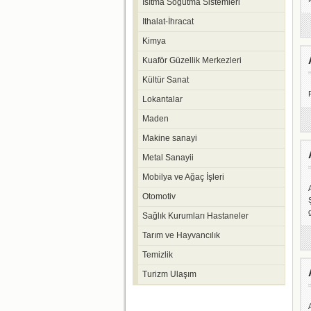
Isıtma Soğutma Sistemleri
Ithalat-İhracat
Kimya
Kuaför Güzellik Merkezleri
Kültür Sanat
Lokantalar
Maden
Makine sanayi
Metal Sanayii
Mobilya ve Ağaç İşleri
Otomotiv
Sağlık Kurumları Hastaneler
Tarım ve Hayvancılık
Temizlik
Turizm Ulaşım