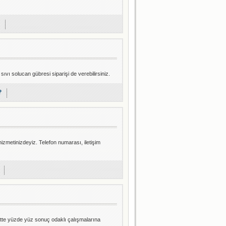
ıvı solucan gübresi siparişi de verebilirsiniz.
?
e hizmetinizdeyiz. Telefon numarası, iletişim
yette yüzde yüz sonuç odaklı çalışmalarına