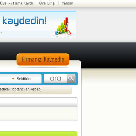
Üyelik / Firma Kaydı
Üye Girişi
Yardım
Sektörler
edikal
,
toptancılar
,
kebap