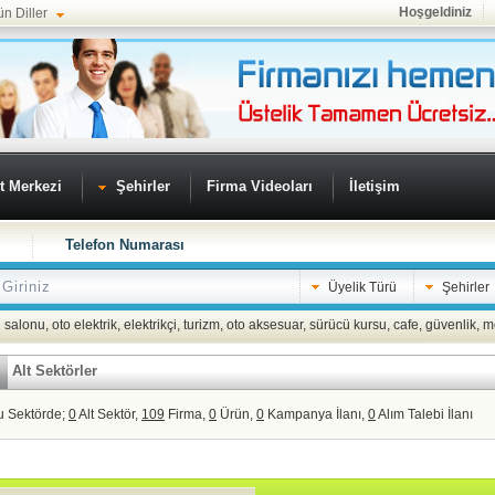
Hoşgeldiniz
ün Diller
t Merkezi
Şehirler
Firma Videoları
İletişim
Telefon Numarası
Üyelik Türü
Şehirler
 salonu
,
oto elektrik
,
elektrikçi
,
turizm
,
oto aksesuar
,
sürücü kursu
,
cafe
,
güvenlik
,
m
Alt Sektörler
u Sektörde;
0
Alt Sektör,
109
Firma,
0
Ürün,
0
Kampanya İlanı,
0
Alım Talebi İlanı