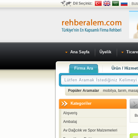
Dil Seçiniz:
Büt
Ana Sayfa
Üyelik
Ticare
Firma Ara
Ürün / Hizmet
Popüler Aramalar
mobilya
,
tarım
,
masaj
Kategoriler
Alışveriş
B
Ambalaj
Av Dağcılık ve Spor Malzemeleri