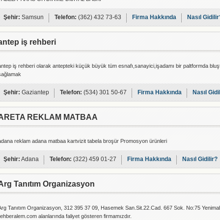
Şehir:
Samsun
Telefon:
(362) 432 73-63
Firma Hakkında
Nasıl Gidilir
antep iş rehberi
antep iş rehberi olarak antepteki küçük büyük tüm esnafı,sanayici,işadamı bir paltformda bluş
sağlamak
Şehir:
Gaziantep
Telefon:
(534) 301 50-67
Firma Hakkında
Nasıl Gidi
ARETA REKLAM MATBAA
adana reklam adana matbaa kartvizit tabela broşür Promosyon ürünleri
Şehir:
Adana
Telefon:
(322) 459 01-27
Firma Hakkında
Nasıl Gidilir?
Arg Tanıtım Organizasyon
Arg Tanıtım Organizasyon, 312 395 37 09, Hasemek San.Sit.22.Cad. 667 Sok. No:75 Yenimahal
rehberalem.com alanlarında faliyet gösteren firmamızdır.