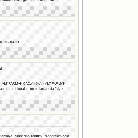
ce sanal tur....
M
 23, ALTIPARMAK CAD.AKBANK ALTIPARMAK
tım - rehberalem.com alanlarında faliyet
 Antalya , Araştırma Tanıtım - rehberalem.com