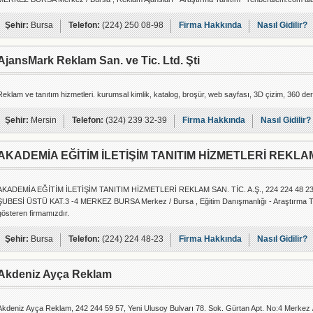
Şehir:
Bursa
Telefon:
(224) 250 08-98
Firma Hakkında
Nasıl Gidilir?
AjansMark Reklam San. ve Tic. Ltd. Şti
Reklam ve tanıtım hizmetleri. kurumsal kimlik, katalog, broşür, web sayfası, 3D çizim, 360 dere
Şehir:
Mersin
Telefon:
(324) 239 32-39
Firma Hakkında
Nasıl Gidilir?
AKADEMİA EĞİTİM İLETİŞİM TANITIM HİZMETLERİ REKLA
AKADEMİA EĞİTİM İLETİŞİM TANITIM HİZMETLERİ REKLAM SAN. TİC. A.Ş., 224 224 48
ŞUBESİ ÜSTÜ KAT.3 -4 MERKEZ BURSA Merkez / Bursa , Eğitim Danışmanlığı - Araştırma Tanı
gösteren firmamızdır.
Şehir:
Bursa
Telefon:
(224) 224 48-23
Firma Hakkında
Nasıl Gidilir?
Akdeniz Ayça Reklam
Akdeniz Ayça Reklam, 242 244 59 57, Yeni Ulusoy Bulvarı 78. Sok. Gürtan Apt. No:4 Merkez /