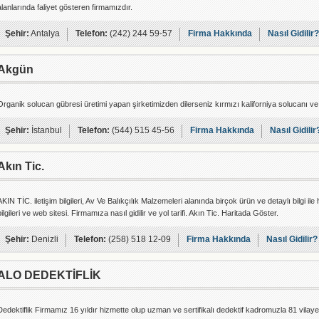
alanlarında faliyet gösteren firmamızdır.
Şehir:
Antalya
Telefon:
(242) 244 59-57
Firma Hakkında
Nasıl Gidilir?
Akgün
Organik solucan gübresi üretimi yapan şirketimizden dilerseniz kırmızı kaliforniya solucanı ve s
Şehir:
İstanbul
Telefon:
(544) 515 45-56
Firma Hakkında
Nasıl Gidilir
Akın Tic.
AKIN TİC. iletişim bilgileri, Av Ve Balıkçılık Malzemeleri alanında birçok ürün ve detaylı bilgi il
bilgileri ve web sitesi. Firmamıza nasıl gidilir ve yol tarifi. Akın Tic. Haritada Göster.
Şehir:
Denizli
Telefon:
(258) 518 12-09
Firma Hakkında
Nasıl Gidilir?
ALO DEDEKTİFLİK
Dedektiflik Firmamız 16 yıldır hizmette olup uzman ve sertifikalı dedektif kadromuzla 81 vila