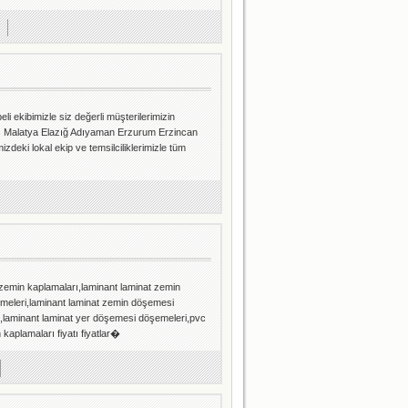
 ekibimizle siz değerli müşterilerimizin
s Malatya Elazığ Adıyaman Erzurum Erzincan
izdeki lokal ekip ve temsilciliklerimizle tüm
emin kaplamaları,laminant laminat zemin
meleri,laminant laminat zemin döşemesi
,laminant laminat yer döşemesi döşemeleri,pvc
 kaplamaları fiyatı fiyatlar�