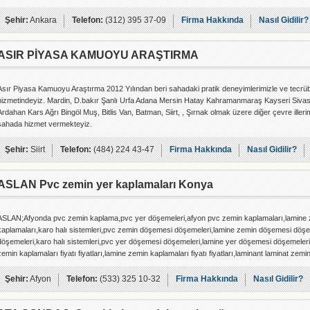
Şehir:
Ankara
Telefon:
(312) 395 37-09
Firma Hakkında
Nasıl Gidilir?
ASIR PİYASA KAMUOYU ARAŞTIRMA
Asır Piyasa Kamuoyu Araştırma 2012 Yılından beri sahadaki pratik deneyimlerimizle ve tecrübeli
hizmetindeyiz. Mardin, D.bakır Şanlı Urfa Adana Mersin Hatay Kahramanmaraş Kayseri Siva
Ardahan Kars Ağrı Bingöl Muş, Bitlis Van, Batman, Siirt, , Şırnak olmak üzere diğer çevre illerim
sahada hizmet vermekteyiz.
Şehir:
Siirt
Telefon:
(484) 224 43-47
Firma Hakkında
Nasıl Gidilir?
ASLAN Pvc zemin yer kaplamaları Konya
ASLAN;Afyonda pvc zemin kaplama,pvc yer döşemeleri,afyon pvc zemin kaplamaları,lamine z
kaplamaları,karo halı sistemleri,pvc zemin döşemesi döşemeleri,lamine zemin döşemesi döşe
döşemeleri,karo halı sistemleri,pvc yer döşemesi döşemeleri,lamine yer döşemesi döşemeleri
zemin kaplamaları fiyatı fiyatları,lamine zemin kaplamaları fiyatı fiyatları,laminant laminat zemin
Şehir:
Afyon
Telefon:
(533) 325 10-32
Firma Hakkında
Nasıl Gidilir?