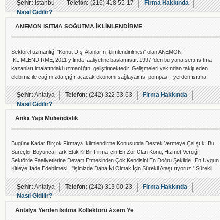
garantili borulardır. Kollektör sistemleri Otomasyon sistemleri ile uyumlu şekilde
Şehir:
İstanbul
Telefon:
(216) 418 55-17
Firma Hakkında
çalışabilen ithal kolektörlerdir.
Nasıl Gidilir?
ANEMON ISITMA SOĞUTMA İKLİMLENDİRME
Sektörel uzmanlığı ''Konut Dışı Alanların İklimlendirilmesi'' olan ANEMON
İKLİMLENDİRME, 2011 yılında faaliyetine başlamıştır. 1997 'den bu yana sera ısıtma
kazanları imalatındaki uzmanlığını geliştirmektedir. Gelişmeleri yakından takip eden
ekibimiz ile çağımızda çığır açacak ekonomi sağlayan ısı pompası , yerden ısıtma
konularında da sizinleyiz. Konu iklimlendirme olduğunda bu alanların ısıtılması ve
iklimlendirilmesinde kullanılacak cihazların tercihinde dikkat edilmesi gereken ba
Şehir:
Antalya
Telefon:
(242) 322 53-63
Firma Hakkında
Nasıl Gidilir?
Anka Yapı Mühendislik
Bugüne Kadar Birçok Firmaya İklimlendirme Konusunda Destek Vermeye Çalıştık. Bu
Süreçler Boyunca Fark Ettik Ki Bir Firma İçin En Zor Olan Konu; Hizmet Verdiği
Sektörde Faaliyetlerine Devam Etmesinden Çok Kendisini En Doğru Şekilde , En Uygun
Kitleye İfade Edebilmesi..."işimizde Daha İyi Olmak İçin Sürekli Araştırıyoruz." Sürekli
Olarak Araştırmalar Yapıyoruz. İklimlendirme , İnşaat , Alanlarında Yeni Olan Ne Varsa
Takip Etmeye Ve Bunları Müşterilerimiz Memnuniyeti İçin Kullanılabilir Şekilde
Şehir:
Antalya
Telefon:
(242) 313 00-23
Firma Hakkında
Uyarlamaya Çalışıy
Nasıl Gidilir?
Antalya Yerden Isıtma Kollektörü Axem Ye