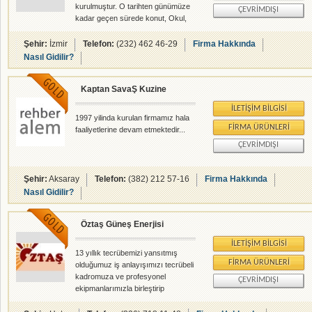
kurulmuştur. O tarihten günümüze
ÇEVRIMDIŞI
kadar geçen sürede konut, Okul,
hastane, otel, yurt, fabrika, gibi
kurum ve kuruluşların ısıtma,
Şehir:
İzmir
Telefon:
(232) 462 46-29
Firma Hakkında
soğutma, havalandırma ve
Nasıl Gidilir?
iklimlendirme gibi mekani tesisat
proje ve taahhütlerini
Kaptan SavaŞ Kuzine
gerçekleştirmiştir.
İLETIŞIM BILGISI
1997 yilinda kurulan firmamız hala
FIRMA ÜRÜNLERI
faaliyetlerine devam etmektedir...
ÇEVRIMDIŞI
Şehir:
Aksaray
Telefon:
(382) 212 57-16
Firma Hakkında
Nasıl Gidilir?
Öztaş Güneş Enerjisi
İLETIŞIM BILGISI
13 yıllık tecrübemizi yansıtmış
FIRMA ÜRÜNLERI
olduğumuz iş anlayışımızı tecrübeli
kadromuza ve profesyonel
ÇEVRIMDIŞI
ekipmanlarımızla birleştirip
iskenderun ve cevresi olmakla