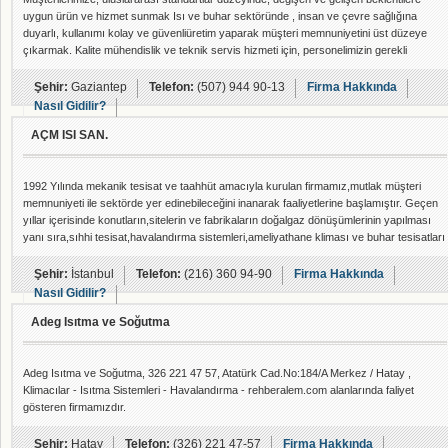
uygun ürün ve hizmet sunmak Isı ve buhar sektöründe , insan ve çevre sağlığına
duyarlı, kullanımı kolay ve güvenliüretim yaparak müşteri memnuniyetini üst düzeye
çıkarmak. Kalite mühendislik ve teknik servis hizmeti için, personelimizin gerekli
eğitimlere katılımını sağlamak, Çalışanlarımıza, sürekli kalite bilincini yerleştirmek
Mevcut ürün ve hizmetleri geliştirmek için, takım anlayışının oluşturduğu güç bitliğini
Şehir:
Gaziantep
Telefon:
(507) 944 90-13
Firma Hakkında
sürekli
Nasıl Gidilir?
AÇM ISI SAN.
1992 Yılında mekanik tesisat ve taahhüt amacıyla kurulan firmamız,mutlak müşteri
memnuniyeti ile sektörde yer edinebileceğini inanarak faaliyetlerine başlamıştır. Geçen
yıllar içerisinde konutların,sitelerin ve fabrikaların doğalgaz dönüşümlerinin yapılması
yanı sıra,sıhhi tesisat,havalandırma sistemleri,ameliyathane kliması ve buhar tesisatları
konusunda da faaliyetlerine devam ettirmiştir. Kuruluşundan bir yıl sonra,bünyesinde
servis teşkilatı oluşturarak ,gerçekleştirmiş olduğu taahhütlerde sonradan çıkabilecek
Şehir:
İstanbul
Telefon:
(216) 360 94-90
Firma Hakkında
pro
Nasıl Gidilir?
Adeg Isıtma ve Soğutma
Adeg Isıtma ve Soğutma, 326 221 47 57, Atatürk Cad.No:184/A Merkez / Hatay ,
Klimacılar - Isıtma Sistemleri - Havalandırma - rehberalem.com alanlarında faliyet
gösteren firmamızdır.
Şehir:
Hatay
Telefon:
(326) 221 47-57
Firma Hakkında