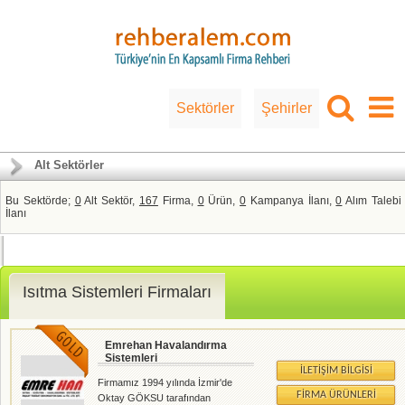
Sektörler
Şehirler
Alt Sektörler
Bu Sektörde;
0
Alt Sektör,
167
Firma,
0
Ürün,
0
Kampanya İlanı,
0
Alım Talebi
İlanı
Isıtma Sistemleri Firmaları
Emrehan Havalandırma
Sistemleri
İLETIŞIM BILGISI
Firmamız 1994 yılında İzmir'de
FIRMA ÜRÜNLERI
Oktay GÖKSU tarafından