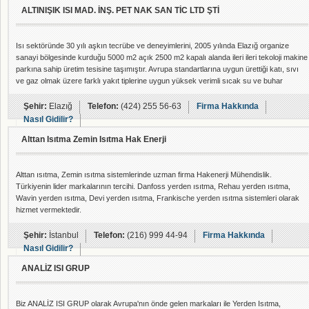
ALTINIŞIK ISI MAD. İNŞ. PET NAK SAN TİC LTD ŞTİ
Isı sektöründe 30 yılı aşkın tecrübe ve deneyimlerini, 2005 yılında Elazığ organize
sanayi bölgesinde kurduğu 5000 m2 açık 2500 m2 kapalı alanda ileri ileri tekoloji makine
parkına sahip üretim tesisine taşımıştır. Avrupa standartlarına uygun ürettiği katı, sıvı
ve gaz olmak üzere farklı yakıt tiplerine uygun yüksek verimli sıcak su ve buhar
kazanları, kat kaloriferleri, serpantinli ve çift cidarlı boyler, eşanjör, yakıt tankı, hidrofor,
siklon filtre üretimlerini ileri teknolojiyi kullanarak üretmektedir. Tüm imalatl
Şehir:
Elazığ
Telefon:
(424) 255 56-63
Firma Hakkında
Nasıl Gidilir?
Alttan Isıtma Zemin Isıtma Hak Enerji
Alttan ısıtma, Zemin ısıtma sistemlerinde uzman firma Hakenerji Mühendislik.
Türkiyenin lider markalarının tercihi. Danfoss yerden ısıtma, Rehau yerden ısıtma,
Wavin yerden ısıtma, Devi yerden ısıtma, Frankische yerden ısıtma sistemleri olarak
hizmet vermektedir.
Şehir:
İstanbul
Telefon:
(216) 999 44-94
Firma Hakkında
Nasıl Gidilir?
ANALİZ ISI GRUP
Biz ANALİZ ISI GRUP olarak Avrupa'nın önde gelen markaları ile Yerden Isıtma,