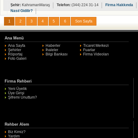
Şehir:
KahramanMaraş
Telefon:
(344) 224 31-14
Firma Hakkında
Nasıl Gidilir?
1
2
3
4
5
6
Son Sayfa
Ana Menü
Ana Sayfa
Haberler
Ticaret Merkezi
Şehirler
İhaleler
Fuarlar
Röportaj
Bilgi Bankası
Firma Videoları
Foto Galeri
Firma Rehberi
Yeni Üyelik
Üye Girişi
Şifremi Unuttum?
Rehber Alem
Biz Kimiz?
Yardım