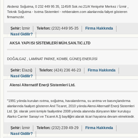
Akdeniz Soğutma, 0 232 449 95 35, 1145/8 Sok.no:21/A Yenişehir Merkez / İzmir ,
Teknik Soğutma - Isıtma Sistemleri - rehberalem.com alanlarında faliyet gösteren
firmamızdır.
Şehir:
İzmir
Telefon:
(232) 449 95-35
Firma Hakkında
Nasıl Gidilir?
AKSA YAPI ISI SİSTEMLERİ MÜH.SAN.TiC.LTD
DOĞALGAZ , LAMİNAT PARKE, KOMBİ, GÜNEŞ ENERJİSİ
Şehir:
Elazığ
Telefon:
(424) 236 46-23
Firma Hakkında
Nasıl Gidilir?
Alensi Alternatif Enerji Sistemleri Ltd.
"1991 yılında kurulan ısıtma, soğutma, havalandırma, su arıtma ve basınçlandırma
alanlarında faaliyet gösteren Anıl Ticaret, 2010 yılında Alensi Alternatif Enerji Sistemleri
Ltd. Şti. olarak yeni ismiyle faaliyetine 2008 yılında alanında dünyanın lider kuruluşu
Alarko Carrier Sanayi ve Ticaret A.Ş bayiliğini alarak ticari hayatına devam etmektedir.
Yenilenebilir alternatif enerji sistemlerine kısa sürede uyum gösteren Alensi Ltd. Şti.’nin
ana faaliyet konuları Endüstriyel alanda, araştırma geliştirme, projelendirme taahhüt
Şehir:
İzmir
Telefon:
(232) 239 49-29
Firma Hakkında
Nasıl Gidilir?