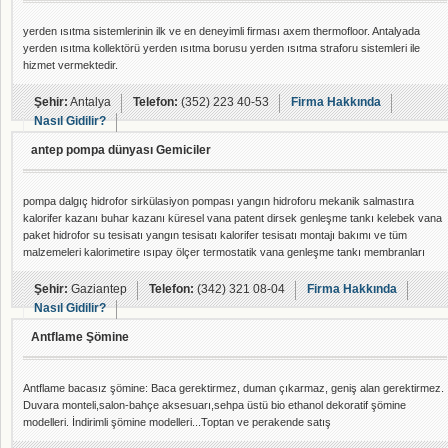
yerden ısıtma sistemlerinin ilk ve en deneyimli firması axem thermofloor. Antalyada
yerden ısıtma kollektörü yerden ısıtma borusu yerden ısıtma straforu sistemleri ile
hizmet vermektedir.
Şehir:
Antalya
Telefon:
(352) 223 40-53
Firma Hakkında
Nasıl Gidilir?
antep pompa dünyası Gemiciler
pompa dalgıç hidrofor sirkülasiyon pompası yangın hidroforu mekanik salmastıra
kalorifer kazanı buhar kazanı küresel vana patent dirsek genleşme tankı kelebek vana
paket hidrofor su tesisatı yangın tesisatı kalorifer tesisatı montajı bakımı ve tüm
malzemeleri kalorimetire ısıpay ölçer termostatik vana genleşme tankı membranları
stoklarımızdan mevcuttur
Şehir:
Gaziantep
Telefon:
(342) 321 08-04
Firma Hakkında
Nasıl Gidilir?
Antflame Şömine
Antflame bacasız şömine: Baca gerektirmez, duman çıkarmaz, geniş alan gerektirmez.
Duvara monteli,salon-bahçe aksesuarı,sehpa üstü bio ethanol dekoratif şömine
modelleri. İndirimli şömine modelleri...Toptan ve perakende satış