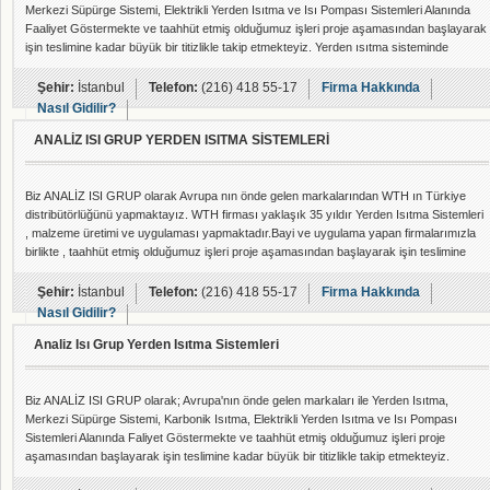
Merkezi Süpürge Sistemi, Elektrikli Yerden Isıtma ve Isı Pompası Sistemleri Alanında
Faaliyet Göstermekte ve taahhüt etmiş olduğumuz işleri proje aşamasından başlayarak
işin teslimine kadar büyük bir titizlikle takip etmekteyiz. Yerden ısıtma sisteminde
kullanılan borular oksijen bariyerli PE-RT ve PE-XA cinsinde olup 50 yıl garantili
borulardır. Kollektör sistemleri Otomasyon sistemleri ile uyumlu şekilde çalışabilen ithal
Şehir:
İstanbul
Telefon:
(216) 418 55-17
Firma Hakkında
kolektörlerdir. Yerden
Nasıl Gidilir?
ANALİZ ISI GRUP YERDEN ISITMA SİSTEMLERİ
Biz ANALİZ ISI GRUP olarak Avrupa nın önde gelen markalarından WTH ın Türkiye
distribütörlüğünü yapmaktayız. WTH firması yaklaşık 35 yıldır Yerden Isıtma Sistemleri
, malzeme üretimi ve uygulaması yapmaktadır.Bayi ve uygulama yapan firmalarımızla
birlikte , taahhüt etmiş olduğumuz işleri proje aşamasından başlayarak işin teslimine
kadar büyük bir titizlikle takip etmekteyiz. Kullanılan borular oksijen bariyerli PE-RT
cinsinde olup 50 yıl garantili borulardır. Kollektör sistemleri tamamen WTH patentlidir.
Şehir:
İstanbul
Telefon:
(216) 418 55-17
Firma Hakkında
Ayrıca Isı Pompas
Nasıl Gidilir?
Analiz Isı Grup Yerden Isıtma Sistemleri
Biz ANALİZ ISI GRUP olarak; Avrupa'nın önde gelen markaları ile Yerden Isıtma,
Merkezi Süpürge Sistemi, Karbonik Isıtma, Elektrikli Yerden Isıtma ve Isı Pompası
Sistemleri Alanında Faliyet Göstermekte ve taahhüt etmiş olduğumuz işleri proje
aşamasından başlayarak işin teslimine kadar büyük bir titizlikle takip etmekteyiz.
Yerden ısıtma sisteminde kullanılan borular oksijen bariyerli PE-RT cinsinde olup 50 yıl