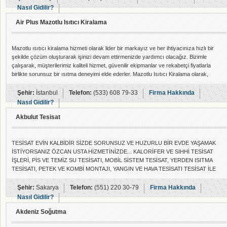
Nasıl Gidilir?
Air Plus Mazotlu Isıtıcı Kiralama
Mazotlu ısıtıcı kiralama hizmeti olarak lider bir markayız ve her ihtiyacınıza hızlı bir
şekilde çözüm oluşturarak işinizi devam ettirmenizde yardımcı olacağız. Bizimle
çalışarak, müşterilerimiz kaliteli hizmet, güvenilir ekipmanlar ve rekabetçi fiyatlarla
birlikte sorunsuz bir ısıtma deneyimi elde ederler. Mazotlu Isıtıcı Kiralama olarak,
müşterilerimizin ihtiyaçlarını karşılamak ve onlara güvenilir bir ortak olmak için
buradayız. Sorunsuz, güvenilir ve verimli bir ısıtma çözümü için Mazotlu Isıtıcı Kiralama
Şehir:
İstanbul
Telefon:
(533) 608 79-33
Firma Hakkında
Nasıl Gidilir?
Akbulut Tesisat
TESİSAT EVİN KALBİDİR SİZDE SORUNSUZ VE HUZURLU BİR EVDE YAŞAMAK
İSTİYORSANIZ ÖZCAN USTA HİZMETİNİZDE... KALORİFER VE SIHHİ TESİSAT
İŞLERİ, PİS VE TEMİZ SU TESİSATI, MOBİL SİSTEM TESİSAT, YERDEN ISITMA
TESİSATI, PETEK VE KOMBİ MONTAJI, YANGIN VE HAVA TESİSATI TESİSAT İLE
İLGİLİ HERŞEY İTİNALI VE GARANTİLİ BİR ŞEKİLDE YAPILIR. 7 YILLIK EKİBİMLE 24
SAAT HİZMETİNİZDEYİM...
Şehir:
Sakarya
Telefon:
(551) 220 30-79
Firma Hakkında
Nasıl Gidilir?
Akdeniz Soğutma