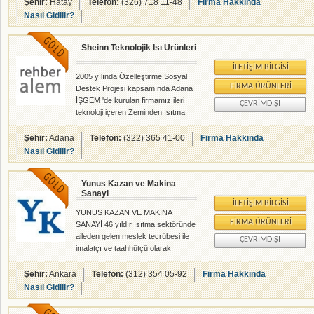
ulusal platformda siz değerli
Şehir:
Hatay
Telefon:
(326) 718 11-48
Firma Hakkında
müşterilerimize sunmaktayız.
Nasıl Gidilir?
Sheinn Teknolojik Isı Ürünleri
İLETIŞIM BILGISI
2005 yılında Özelleştirme Sosyal
FIRMA ÜRÜNLERI
Destek Projesi kapsamında Adana
İŞGEM 'de kurulan firmamız ileri
ÇEVRIMDIŞI
teknoloji içeren Zeminden Isıtma
Sistemlerinin üretimini
gerçekleştirmektedir. Hayata
Şehir:
Adana
Telefon:
(322) 365 41-00
Firma Hakkında
geçirdiğimiz Projemiz Dünya
Nasıl Gidilir?
Kalkınma Bankası ve KOSGEB
tarafından desteklenmektedir.
Yunus Kazan ve Makina
Yüksek Teknoloji ve son derece
Sanayi
güvenli olan ürünleri , gerek bayii
İLETIŞIM BILGISI
gerekse internet ve doğrudan satış
YUNUS KAZAN VE MAKİNA
kanalı ile nihai tüketiciye
FIRMA ÜRÜNLERI
SANAYİ 46 yıldır ısıtma sektöründe
ulaştırmaktadır.Müşteri
aileden gelen meslek tecrübesi ile
ÇEVRIMDIŞI
memnuniyetini en üst düzeyde
imalatçı ve taahhütçü olarak
tutmayı hedefleyen firmamız ,
süregelen kaliteli ve sağlıklı bir
sadece ürün satışı ile değil , satış
hizmet anlayışı sürdürmekteyiz.
Şehir:
Ankara
Telefon:
(312) 354 05-92
Firma Hakkında
sonr
Müşterilerimizin ihtiyaçlarının
Nasıl Gidilir?
karşılayarak; yaratıcı
çözümlerimizle, sağlam yapımızla,