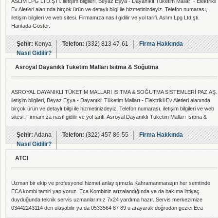
ASLIM LPG LTD.ŞTİ. iletişim bilgileri, Beyaz Eşya - Dayanıklı Tüketim Malları - Elektrikli
Ev Aletleri alanında birçok ürün ve detaylı bilgi ile hizmetinizdeyiz. Telefon numarası,
iletişim bilgileri ve web sitesi. Firmamıza nasıl gidilir ve yol tarifi. Aslım Lpg Ltd.şti.
Haritada Göster.
Şehir:
Konya
Telefon:
(332) 813 47-61
Firma Hakkında
Nasıl Gidilir?
Asroyal Dayanıklı Tüketim Malları Isıtma & Soğutma
ASROYAL DAYANIKLI TÜKETİM MALLARI ISITMA & SOĞUTMA SİSTEMLERİ PAZ.AŞ.
iletişim bilgileri, Beyaz Eşya - Dayanıklı Tüketim Malları - Elektrikli Ev Aletleri alanında
birçok ürün ve detaylı bilgi ile hizmetinizdeyiz. Telefon numarası, iletişim bilgileri ve web
sitesi. Firmamıza nasıl gidilir ve yol tarifi. Asroyal Dayanıklı Tüketim Malları Isıtma &
Soğutma Sistemleri Paz.aş. Haritada Göster.
Şehir:
Adana
Telefon:
(322) 457 86-55
Firma Hakkında
Nasıl Gidilir?
ATCI
Uzman bir ekip ve profesyonel hizmet anlayışımızla Kahramanmaraşın her semtinde
ECA kombi tamiri yapıyoruz. Eca Kombiniz arızalandığında ya da bakıma ihtiyaç
duyduğunda teknik servis uzmanlarımız 7x24 yardıma hazır. Servis merkezimize
03442243114 den ulaşabilir ya da 0533564 87 89 u arayarak doğrudan gezici Eca
kombi servis ekibimizle irtibat kurabilirsiniz.