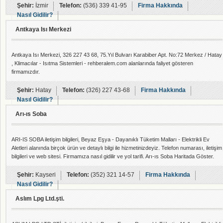
Şehir:
İzmir
Telefon:
(536) 339 41-95
Firma Hakkında
Nasıl Gidilir?
Antkaya Isı Merkezi
Antkaya Isı Merkezi, 326 227 43 68, 75.Yıl Bulvarı Karabiber Apt. No:72 Merkez / Hatay
, Klimacılar - Isıtma Sistemleri - rehberalem.com alanlarında faliyet gösteren
firmamızdır.
Şehir:
Hatay
Telefon:
(326) 227 43-68
Firma Hakkında
Nasıl Gidilir?
Arı-ıs Soba
ARI-IS SOBA iletişim bilgileri, Beyaz Eşya - Dayanıklı Tüketim Malları - Elektrikli Ev
Aletleri alanında birçok ürün ve detaylı bilgi ile hizmetinizdeyiz. Telefon numarası, iletişim
bilgileri ve web sitesi. Firmamıza nasıl gidilir ve yol tarifi. Arı-ıs Soba Haritada Göster.
Şehir:
Kayseri
Telefon:
(352) 321 14-57
Firma Hakkında
Nasıl Gidilir?
Aslım Lpg Ltd.şti.