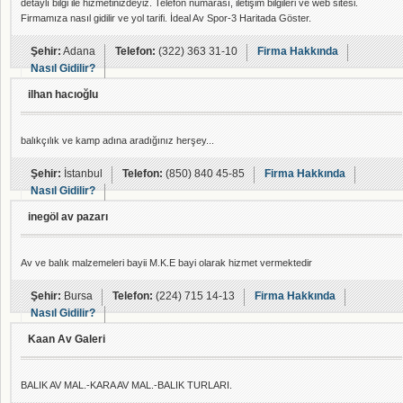
detaylı bilgi ile hizmetinizdeyiz. Telefon numarası, iletişim bilgileri ve web sitesi.
Firmamıza nasıl gidilir ve yol tarifi. İdeal Av Spor-3 Haritada Göster.
Şehir:
Adana
Telefon:
(322) 363 31-10
Firma Hakkında
Nasıl Gidilir?
ilhan hacıoğlu
balıkçılık ve kamp adına aradığınız herşey...
Şehir:
İstanbul
Telefon:
(850) 840 45-85
Firma Hakkında
Nasıl Gidilir?
inegöl av pazarı
Av ve balık malzemeleri bayii M.K.E bayi olarak hizmet vermektedir
Şehir:
Bursa
Telefon:
(224) 715 14-13
Firma Hakkında
Nasıl Gidilir?
Kaan Av Galeri
BALIK AV MAL.-KARA AV MAL.-BALIK TURLARI.