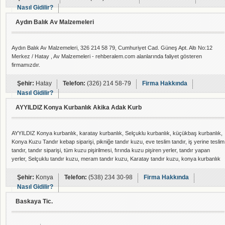
Nasıl Gidilir?
Aydın Balık Av Malzemeleri
Aydın Balık Av Malzemeleri, 326 214 58 79, Cumhuriyet Cad. Güneş Apt. Altı No:12
Merkez / Hatay , Av Malzemeleri - rehberalem.com alanlarında faliyet gösteren
firmamızdır.
Şehir:
Hatay
Telefon:
(326) 214 58-79
Firma Hakkında
Nasıl Gidilir?
AYYILDIZ Konya Kurbanlık Akika Adak Kurb
AYYILDIZ Konya kurbanlık, karatay kurbanlık, Selçuklu kurbanlık, küçükbaş kurbanlık,
Konya Kuzu Tandır kebap siparişi, pikniğe tandır kuzu, eve teslim tandır, iş yerine teslim
tandır, tandır siparişi, tüm kuzu pişirilmesi, fırında kuzu pişiren yerler, tandır yapan
yerler, Selçuklu tandır kuzu, meram tandır kuzu, Karatay tandır kuzu, konya kurbanlık
koyun, konya kurbanlık koyun keçi fiyatları, Konya adak kurbanlık, akika kurbanlık,
şükür kurbanlık, kurbanlık fiyatları, kurbanlık satan yerler, konya kurbanlık satış yerle
Şehir:
Konya
Telefon:
(538) 234 30-98
Firma Hakkında
Nasıl Gidilir?
Baskaya Tic.