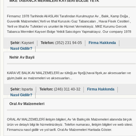
MKE TABANCA MERMILERI KAYSERI BOLGE YETK
Firmamız 1978 Tarihinde Ali ASLAN Tarafından Kurulmuştur Av , Balık, Kamp Doğa ,
Guvenlik Malzemeleri,Yerli ve Ithal Kurusıkı Gaz Tabancaları , Havai Fisek Cesitleri ,
Yerli ve Ithal Av Tufekleri vs urunleri ile Hizmet Vermekteyiz. MKE Kurumu Gercek
Tabanca Mermileri Kayseri Bolge Yetkili Satıcılıgını Yapmaktayız. Our company 1978
On Ali ASLAN, was Founded By Hunting, Fishing, Camping, Nature, Security, Materials
of Domestic and Imported Blank firing guns, Gas Guns, Fireworks Types of Domestic
Şehir:
Kayseri
Telefon:
(352) 231 94-05
Firma Hakkında
and Imported Hunting Rifles vs products and Services We
Nasıl Gidilir?
Nehir Av Bayii
KARA VE BALIK AV MALZEMELERİ:av tüfeği,av fişeği,havai fişek,av aksesuarları ve
giyim,balık av malzemeleri ve aksesuarları...
Şehir:
Isparta
Telefon:
(246) 311 40-32
Firma Hakkında
Nasıl Gidilir?
Oral Av Malzemeleri
ORAL AV MALZEMELERİ iletişim bilgileri, Av Ve Balıkçılık Malzemeleri alanında birçok
ürün ve detaylı bilgi ile hizmetinizdeyiz. Telefon numarası, iletişim bilgileri ve web sitesi.
Firmamıza nasıl gidilir ve yol tarifi. Oral Av Malzemeleri Haritada Göster.