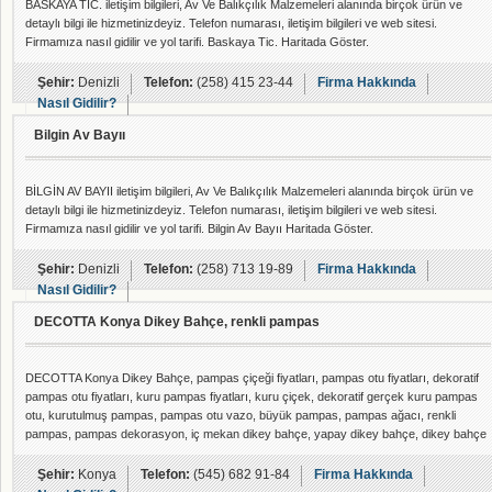
BASKAYA TİC. iletişim bilgileri, Av Ve Balıkçılık Malzemeleri alanında birçok ürün ve
detaylı bilgi ile hizmetinizdeyiz. Telefon numarası, iletişim bilgileri ve web sitesi.
Firmamıza nasıl gidilir ve yol tarifi. Baskaya Tic. Haritada Göster.
Şehir:
Denizli
Telefon:
(258) 415 23-44
Firma Hakkında
Nasıl Gidilir?
Bilgin Av Bayıı
BİLGİN AV BAYII iletişim bilgileri, Av Ve Balıkçılık Malzemeleri alanında birçok ürün ve
detaylı bilgi ile hizmetinizdeyiz. Telefon numarası, iletişim bilgileri ve web sitesi.
Firmamıza nasıl gidilir ve yol tarifi. Bilgin Av Bayıı Haritada Göster.
Şehir:
Denizli
Telefon:
(258) 713 19-89
Firma Hakkında
Nasıl Gidilir?
DECOTTA Konya Dikey Bahçe, renkli pampas
DECOTTA Konya Dikey Bahçe, pampas çiçeği fiyatları, pampas otu fiyatları, dekoratif
pampas otu fiyatları, kuru pampas fiyatları, kuru çiçek, dekoratif gerçek kuru pampas
otu, kurutulmuş pampas, pampas otu vazo, büyük pampas, pampas ağacı, renkli
pampas, pampas dekorasyon, iç mekan dikey bahçe, yapay dikey bahçe, dikey bahçe
sistemleri, yapay duvar kaplama, yosun duvar, dikey bitkilendirme uygulamaları, duvar
peyzaj, yapay dikey bahçe fiyatları, dikey bahçe m2 fiyatı, dikey bahçe yapımı, dikey
Şehir:
Konya
Telefon:
(545) 682 91-84
Firma Hakkında
bahçe bitkileri, uygun fiyatlı yosun duvar