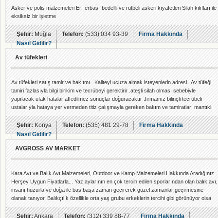
Asker ve polis malzemeleri Er- erbaş- bedellli ve rütbeli askeri kıyafetleri Silah kılıfları ile
eksiksiz bir işletme
Şehir:
Muğla
Telefon:
(533) 034 93-39
Firma Hakkında
Nasıl Gidilir?
Av tüfekleri
Av tüfekleri satış tamir ve bakıımı.. Kaliteyi ucuza almak isteyenlerin adresi.. Av tüfeği
tamiri fazlasıyla bilgi birikim ve tecrübeyi gerektirir .ateşli silah olması sebebiyle
yapılacak ufak hatalar affedilmez sonuçlar doğuracaktır .firmamız bilinçli tecrübeli
ustalarıyla hataya yer vermeden titiz çalışmayla gereken bakım ve tamiratları mantıklı
müşteri isteği doğrultusunda orjinaline uygun yapmaktadır . Çalışma
alanlarımız__________________________________ Tamamen uygulanabilir kişi isteği
Şehir:
Konya
Telefon:
(535) 481 29-78
Firma Hakkında
,tercihi doğrultusunda öz
Nasıl Gidilir?
AVGROSS AV MARKET
Kara Avı ve Balık Avı Malzemeleri, Outdoor ve Kamp Malzemeleri Hakkında Aradığınız
Herşey Uygun Fiyatlarla... Yaz aylarının en çok tercih edilen sporlarından olan balık avı,
insanı huzurla ve doğa ile baş başa zaman geçirerek güzel zamanlar geçirmesine
olanak tanıyor. Balıkçılık özellikle orta yaş grubu erkeklerin tercihi gibi görünüyor olsa
da aslında günümüzde gençlerin de çok sık ava çıktığı ve denizde vakit geçirdiğini
görebiliriz. Özellikle sezon açıldığı zamanlarda kıyıdan veya tekne ile açılarak he
Şehir:
Ankara
Telefon:
(312) 339 88-77
Firma Hakkında