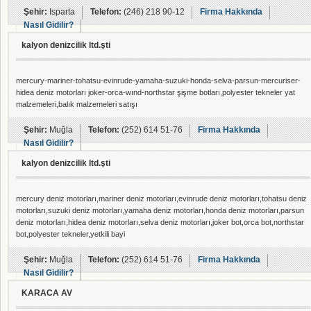
Şehir:
Isparta
Telefon:
(246) 218 90-12
Firma Hakkında
Nasıl Gidilir?
kalyon denizcilik ltd.şti
mercury-mariner-tohatsu-evinrude-yamaha-suzuki-honda-selva-parsun-mercuriser-
hidea deniz motorları joker-orca-wınd-northstar şişme botları,polyester tekneler yat
malzemeleri,balık malzemeleri satışı
Şehir:
Muğla
Telefon:
(252) 614 51-76
Firma Hakkında
Nasıl Gidilir?
kalyon denizcilik ltd.şti
mercury deniz motorları,mariner deniz motorları,evinrude deniz motorları,tohatsu deniz
motorları,suzuki deniz motorları,yamaha deniz motorları,honda deniz motorları,parsun
deniz motorları,hidea deniz motorları,selva deniz motorları,joker bot,orca bot,northstar
bot,polyester tekneler,yetkili bayi
Şehir:
Muğla
Telefon:
(252) 614 51-76
Firma Hakkında
Nasıl Gidilir?
KARACA AV