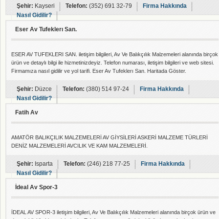
Şehir:
Kayseri
Telefon:
(352) 691 32-79
Firma Hakkında
Nasıl Gidilir?
Eser Av Tufeklerı San.
ESER AV TUFEKLERI SAN. iletişim bilgileri, Av Ve Balıkçılık Malzemeleri alanında birçok
ürün ve detaylı bilgi ile hizmetinizdeyiz. Telefon numarası, iletişim bilgileri ve web sitesi.
Firmamıza nasıl gidilir ve yol tarifi. Eser Av Tufeklerı San. Haritada Göster.
Şehir:
Düzce
Telefon:
(380) 514 97-24
Firma Hakkında
Nasıl Gidilir?
Fatih Av
AMATÖR BALIKÇILIK MALZEMELERİ AV GİYSİLERİ ASKERİ MALZEME TÜRLERİ
DENİZ MALZEMELERİ AVCILIK VE KAM MALZEMELERİ.
Şehir:
Isparta
Telefon:
(246) 218 77-25
Firma Hakkında
Nasıl Gidilir?
İdeal Av Spor-3
İDEAL AV SPOR-3 iletişim bilgileri, Av Ve Balıkçılık Malzemeleri alanında birçok ürün ve