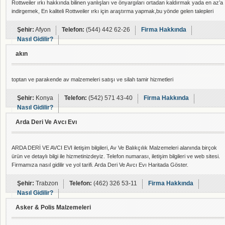
Rottweiler ırkı hakkında bilinen yanlışları ve önyargıları ortadan kaldırmak yada en az’a
indirgemek, En kaliteli Rottweiler ırkı için araştırma yapmak,bu yönde gelen talepleri
değerlendirmek ve çözüm üretmek, Irk özelliklerinden kaynaklanan güçlü yapısını
suistimal edecek kişileri engellemek, doğru kişiler tarafından sahiplenilmesini sağlamak,
Şehir:
Afyon
Telefon:
(544) 442 62-26
Firma Hakkında
üretim ırk standartlar
Nasıl Gidilir?
akın
toptan ve parakende av malzemeleri satışı ve silah tamir hizmetleri
Şehir:
Konya
Telefon:
(542) 571 43-40
Firma Hakkında
Nasıl Gidilir?
Arda Deri Ve Avcı Evı
ARDA DERİ VE AVCI EVI iletişim bilgileri, Av Ve Balıkçılık Malzemeleri alanında birçok
ürün ve detaylı bilgi ile hizmetinizdeyiz. Telefon numarası, iletişim bilgileri ve web sitesi.
Firmamıza nasıl gidilir ve yol tarifi. Arda Deri Ve Avcı Evı Haritada Göster.
Şehir:
Trabzon
Telefon:
(462) 326 53-11
Firma Hakkında
Nasıl Gidilir?
Asker & Polis Malzemeleri