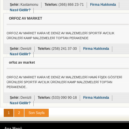
Şehir:
Kastamonu
Telefon:
(366) 866 23-71
Firma Hakkında
Nasıl Gidilir?
ORFOZ AV MARKET
ORFOZ AV MARKET KARA VE DENİZ AV MALZEMELERİ SPORTİF AVCILIK
ÜRÜNLERİ KAMP MALZEMELERİ TOPTAN PERAKENDE
Şehir:
Denizli
Telefon:
(258) 241 37-30
Firma Hakkında
Nasıl Gidilir?
orfoz av market
ORFOZ AV MARKET KARA VE DENİZ AV MALZEMELERİ HAVAİ FİŞEK GÖSTERİ
ÜRÜNLERİ SPORTİF AVCILIK ÜRÜNLERİ KAMP MALZEMELERİ TOPTAN
PERAKENDE..
Şehir:
Denizli
Telefon:
(533) 090 90-18
Firma Hakkında
Nasıl Gidilir?
1
2
Son Sayfa
Ana Menü