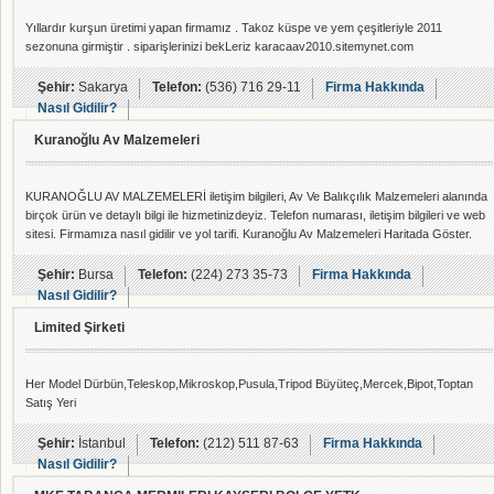
Yıllardır kurşun üretimi yapan firmamız . Takoz küspe ve yem çeşitleriyle 2011
sezonuna girmiştir . siparişlerinizi bekLeriz karacaav2010.sitemynet.com
Şehir:
Sakarya
Telefon:
(536) 716 29-11
Firma Hakkında
Nasıl Gidilir?
Kuranoğlu Av Malzemeleri
KURANOĞLU AV MALZEMELERİ iletişim bilgileri, Av Ve Balıkçılık Malzemeleri alanında
birçok ürün ve detaylı bilgi ile hizmetinizdeyiz. Telefon numarası, iletişim bilgileri ve web
sitesi. Firmamıza nasıl gidilir ve yol tarifi. Kuranoğlu Av Malzemeleri Haritada Göster.
Şehir:
Bursa
Telefon:
(224) 273 35-73
Firma Hakkında
Nasıl Gidilir?
Limited Şirketi
Her Model Dürbün,Teleskop,Mikroskop,Pusula,Tripod Büyüteç,Mercek,Bipot,Toptan
Satış Yeri
Şehir:
İstanbul
Telefon:
(212) 511 87-63
Firma Hakkında
Nasıl Gidilir?