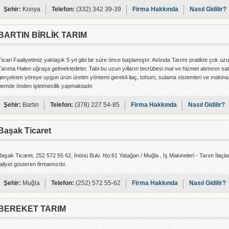
Şehir:
Konya
Telefon:
(332) 342 39-39
Firma Hakkında
Nasıl Gidilir?
BARTIN BİRLİK TARIM
Ticari Faaliyetimiz yaklaşık 5 yıl gibi bir süre önce başlamıştır. Aslında Tarımı pratikte çok uzu
Tarıma Halen uğraşa gelmektedirler. Tabi bu uzun yılların tecrübesi mal ve hizmet alımının satı
gerçekten yöreye uygun ürün üretim yöntemi gerekli ilaç, tohum, sulama sistemleri ve makina k
hemde önden işletmecilik yapmaktadır.
Şehir:
Bartın
Telefon:
(378) 227 54-85
Firma Hakkında
Nasıl Gidilir?
Başak Ticaret
Başak Ticaret, 252 572 55 62, İnönü Bulv. No:61 Yatağan / Muğla , İş Makineleri - Tarım İlaç
faliyet gösteren firmamızdır.
Şehir:
Muğla
Telefon:
(252) 572 55-62
Firma Hakkında
Nasıl Gidilir?
BEREKET TARIM