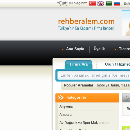
Dil Seçiniz:
Büt
Ana Sayfa
Üyelik
Ticare
Firma Ara
Ürün / Hizmet
Popüler Aramalar
mobilya
,
tarım
,
masaj
Kategoriler
Alışveriş
B
Ambalaj
Av Dağcılık ve Spor Malzemeleri