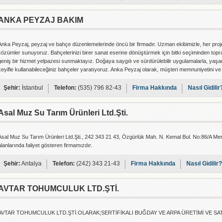
ANKA PEYZAJ BAKIM
Anka Peyzaj, peyzaj ve bahçe düzenlemelerinde öncü bir firmadır. Uzman ekibimizle, her proje 
çözümler sunuyoruz. Bahçelerinizi birer sanat eserine dönüştürmek için bitki seçiminden top
geniş bir hizmet yelpazesi sunmaktayız. Doğaya saygılı ve sürdürülebilir uygulamalarla, yaşam
keyifle kullanabileceğiniz bahçeler yaratıyoruz. Anka Peyzaj olarak, müşteri memnuniyetini ve k
Şehir:
İstanbul
Telefon:
(535) 796 82-43
Firma Hakkında
Nasıl Gidilir
Asal Muz Su Tarım Ürünleri Ltd.Şti.
Asal Muz Su Tarım Ürünleri Ltd.Şti., 242 343 21 43, Özgürlük Mah. N. Kemal Bul. No:86/A Me
alanlarında faliyet gösteren firmamızdır.
Şehir:
Antalya
Telefon:
(242) 343 21-43
Firma Hakkında
Nasıl Gidilir?
AVTAR TOHUMCULUK LTD.ŞTİ.
AVTAR TOHUMCULUK LTD.ŞTİ.OLARAK;SERTİFİKALI BUĞDAY VE ARPA ÜRETİMİ VE SAT