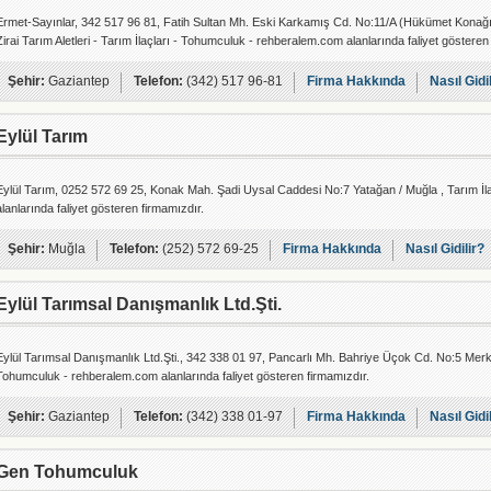
Ermet-Sayınlar, 342 517 96 81, Fatih Sultan Mh. Eski Karkamış Cd. No:11/A (Hükümet Konağı A
Zirai Tarım Aletleri - Tarım İlaçları - Tohumculuk - rehberalem.com alanlarında faliyet gösteren
Şehir:
Gaziantep
Telefon:
(342) 517 96-81
Firma Hakkında
Nasıl Gidi
Eylül Tarım
Eylül Tarım, 0252 572 69 25, Konak Mah. Şadi Uysal Caddesi No:7 Yatağan / Muğla , Tarım İ
alanlarında faliyet gösteren firmamızdır.
Şehir:
Muğla
Telefon:
(252) 572 69-25
Firma Hakkında
Nasıl Gidilir?
Eylül Tarımsal Danışmanlık Ltd.Şti.
Eylül Tarımsal Danışmanlık Ltd.Şti., 342 338 01 97, Pancarlı Mh. Bahriye Üçok Cd. No:5 Merk
Tohumculuk - rehberalem.com alanlarında faliyet gösteren firmamızdır.
Şehir:
Gaziantep
Telefon:
(342) 338 01-97
Firma Hakkında
Nasıl Gidi
Gen Tohumculuk