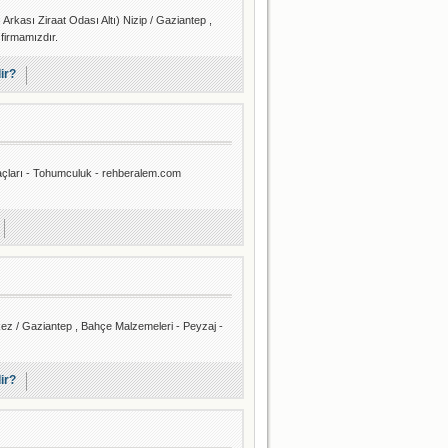
rkası Ziraat Odası Altı) Nizip / Gaziantep ,
 firmamızdır.
lir?
laçları - Tohumculuk - rehberalem.com
ez / Gaziantep , Bahçe Malzemeleri - Peyzaj -
lir?