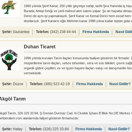
1960 yılında Şerif Kanar, 250 yıllık geçmişe sahip, tarihi Şıra Hanında iş hayat
Burada; Antep fıstığı ve yerli mahsul alım satımı yapar. Şu an hayatta olma
Derici de aynı işi yapmaktaydı. Şerif Kanar ve Kemal Derici hem esnaf hem d
dostlarıydı. Şerif Kanarın oğlu Mehmet kanar 1988 yılına kadar toptan gıda v
ile uğraşmaktaydı. 1988 yılında askerden gelince babası Şerif Kanar ile Şır
Antep fıstığı ticaretine başlar.Kemal Dericinin oğulları Zafer, babası i
Şehir:
Gaziantep
Telefon:
(342) 238 44-44
Firma Hakkında
Nasıl Gidi
Duhan Ticaret
1996 yılında kurulan Tarım ilaçları konusunda faaliyet gösteren bir firmadır. 1
müşterilerine tarım ilaçları, sebze tohumları, sera ve süs bitkileri, çevre sağlığ
organik gübre çeşitleri, ev ve işyeri haşere ilaçları satışı ve danışmanlık hiz
vermektedir.
Şehir:
Düzce
Telefon:
(380) 523 42-19
Firma Hakkında
Nasıl Gidilir?
Akgöl Tarım
Akgöl Tarım, 326 225 33 84, Ş.Osman Durmaz Cad. N.Civelek İşhanı B Blok No:2/E Merkez / H
rehberalem.com alanlarında faliyet gösteren firmamızdır.
Şehir:
Hatay
Telefon:
(326) 225 33-84
Firma Hakkında
Nasıl Gidilir?