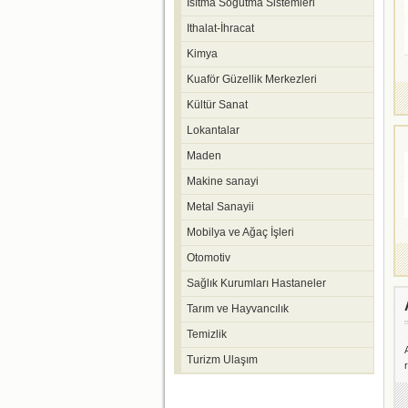
Isıtma Soğutma Sistemleri
Ithalat-İhracat
Kimya
Kuaför Güzellik Merkezleri
Kültür Sanat
Lokantalar
Maden
Makine sanayi
Metal Sanayii
Mobilya ve Ağaç İşleri
Otomotiv
Sağlık Kurumları Hastaneler
Tarım ve Hayvancılık
Temizlik
Turizm Ulaşım