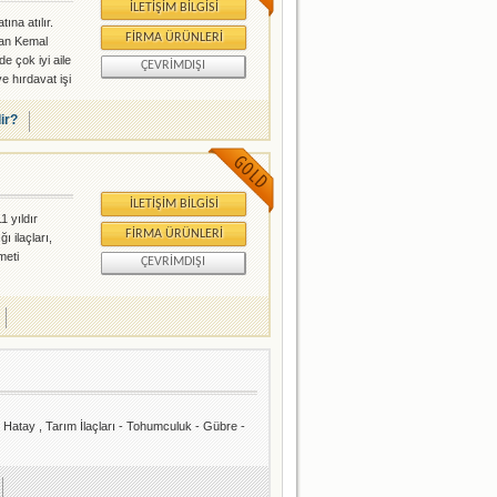
İLETIŞIM BILGISI
ına atılır.
FIRMA ÜRÜNLERI
yan Kemal
e çok iyi aile
ÇEVRIMDIŞI
e hırdavat işi
a Hanında
lir?
İLETIŞIM BILGISI
1 yıldır
FIRMA ÜRÜNLERI
ı ilaçları,
meti
ÇEVRIMDIŞI
atay , Tarım İlaçları - Tohumculuk - Gübre -