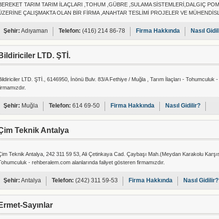
BEREKET TARIM TARIM İLAÇLARI ,TOHUM ,GÜBRE ,SULAMA SİSTEMLERİ,DALGIÇ POM
ÜZERİNE ÇALIŞMAKTA OLAN BİR FİRMA ,ANAHTAR TESLİMİ PROJELER VE MÜHENDİS
Şehir:
Adıyaman
Telefon:
(416) 214 86-78
Firma Hakkında
Nasıl Gidil
Bildiriciler LTD. ŞTİ.
Bildiriciler LTD. ŞTİ., 6146950, İnönü Bulv. 83/A Fethiye / Muğla , Tarım İlaçları - Tohumculuk
firmamızdır.
Şehir:
Muğla
Telefon:
614 69-50
Firma Hakkında
Nasıl Gidilir?
Çim Teknik Antalya
Çim Teknik Antalya, 242 311 59 53, Ali Çetinkaya Cad. Çaybaşı Mah.(Meydan Karakolu Karşısı
Tohumculuk - rehberalem.com alanlarında faliyet gösteren firmamızdır.
Şehir:
Antalya
Telefon:
(242) 311 59-53
Firma Hakkında
Nasıl Gidilir?
Ermet-Sayınlar