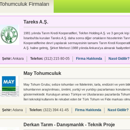
Tohumculuk Firmaları
Tareks A.Ş.
1981 yılında Tarım Kredi Kooperatifleri, Tekfen Holding A.Ş. ve 3 gerçek kişi o
İstanbul’da kurulan Tareks A.Ş. daha sonra diğer ortakların hisselerinin Tarı
Kooperatiflerine devri yapılarak sermayesinin tamamı Tarım Kredi Kooperatifle
A.Ş. haline gelmiş, Şirket Merkezi 1988 yılında Ankara’ya alınarak faaliyetl
etmiştir. Tarım sektöründe her türlü faaliyeti yürütmek üzere kurulan Şirketim
tamamının Tarım Kredi Kooperatiflerine devrinden sonra; öncelikli olarak Ta
Şehir:
Ankara
Telefon:
(312) 215 80-05
Firma Hakkında
Nasıl Gidilir?
May Tohumculuk
May Tohum Grubu; sebze tohumları ve fidelerinin; tarla, endüstri ve yem bitki
tohumlarının araştırılması, üretimi, yurtiçi ve yurtdışı pazarlaması konularınd
göstermektedir. Kuruluşun amacı Türkiye ve Uluslararası pazarlarda Tohum
İleri teknoloji kullanımı ile rekabet eden bir Türk Tohum ve Fide markası olm
tarımına çeşit geliştirme, yüksek tarım teknolojilerinin kullanımı ve uzman e
yetiştirerek katkıda bulunmaktır. Grubun ilk şirketi 1978 yılında kurulan M
Şehir:
Adana
Telefon:
(322) 394 41-45
Firma Hakkında
Nasıl Gidilir?
Limited �
Derkan Tarım - Danışmanlık - Teknik Proje