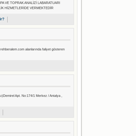
PA VE TOPRAK ANALİZİ LABARATUARI
LİK HİZMETLERİDE VERMEKTEDİR
ir?
 - rehberalem.com alanlarında faliyet gösteren
)Demirel Apt. No:174/1 Merkez / Antalya ,