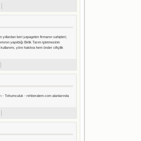
n yıllardan beri yapagelen firmanın sahipleri;
mının yapıldığı Birlik Tarım işletmesinin
ullanımı, yöre haklına hem önder ciftçilik
ları - Tohumculuk - rehberalem.com alanlarında