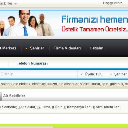
Hoşgeldiniz
ün Diller
t Merkezi
Şehirler
Firma Videoları
İletişim
Telefon Numarası
Üyelik Türü
Şehirler
 salonu
,
oto elektrik
,
elektrikçi
,
turizm
,
oto aksesuar
,
sürücü kursu
,
cafe
,
güvenlik
,
m
Alt Sektörler
u Sektörde;
0
Alt Sektör,
37
Firma,
0
Ürün,
0
Kampanya İlanı,
0
Alım Talebi İlanı