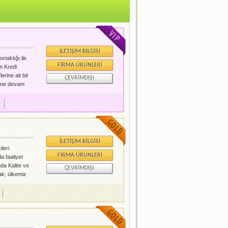
İLETIŞIM BILGISI
rtaklığı ile
FIRMA ÜRÜNLERI
m Kredi
rine ait bir
ÇEVRIMDIŞI
erine devam
iz, hisselerin
rım
İLETIŞIM BILGISI
leri
FIRMA ÜRÜNLERI
a faaliyet
da Kalite ve
ÇEVRIMDIŞI
ak; ülkemiz
leman
ay Tohumculuk