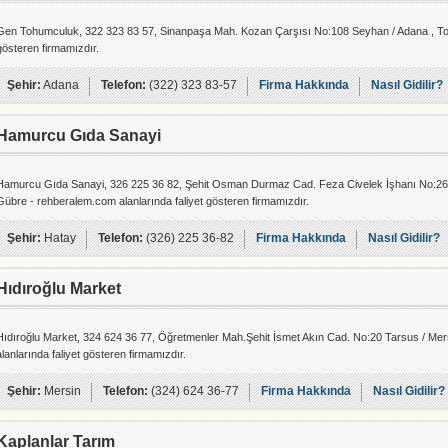
Gen Tohumculuk, 322 323 83 57, Sinanpaşa Mah. Kozan Çarşısı No:108 Seyhan / Adana , Toh
gösteren firmamızdır.
Şehir:
Adana
Telefon:
(322) 323 83-57
Firma Hakkında
Nasıl Gidilir?
Hamurcu Gıda Sanayi
Hamurcu Gıda Sanayi, 326 225 36 82, Şehit Osman Durmaz Cad. Feza Civelek İşhanı No:26 Me
Gübre - rehberalem.com alanlarında faliyet gösteren firmamızdır.
Şehir:
Hatay
Telefon:
(326) 225 36-82
Firma Hakkında
Nasıl Gidilir?
Hıdıroğlu Market
Hıdıroğlu Market, 324 624 36 77, Öğretmenler Mah.Şehit İsmet Akın Cad. No:20 Tarsus / Me
alanlarında faliyet gösteren firmamızdır.
Şehir:
Mersin
Telefon:
(324) 624 36-77
Firma Hakkında
Nasıl Gidilir?
Kaplanlar Tarım