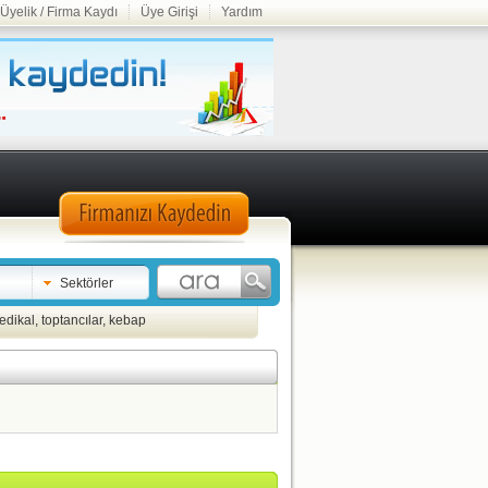
Üyelik / Firma Kaydı
Üye Girişi
Yardım
Sektörler
edikal
,
toptancılar
,
kebap