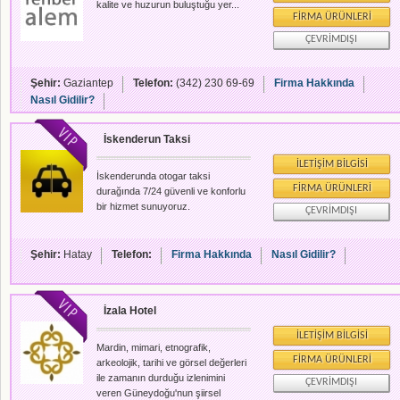
gerek yeşilin gerekse mavinin tüm
kalite ve huzurun buluştuğu yer...
tonlarını göz alıcı güzelliğiyle bizlere
FIRMA ÜRÜNLERI
sunan ve konukseverliğinden taviz
ÇEVRIMDIŞI
vermeden bu değerlerini günümüze
kadar getiren g
Şehir:
Gaziantep
Telefon:
(342) 230 69-69
Firma Hakkında
Nasıl Gidilir?
İskenderun Taksi
İLETIŞIM BILGISI
İskenderunda otogar taksi
FIRMA ÜRÜNLERI
durağında 7/24 güvenli ve konforlu
bir hizmet sunuyoruz.
ÇEVRIMDIŞI
Şehir:
Hatay
Telefon:
Firma Hakkında
Nasıl Gidilir?
İzala Hotel
İLETIŞIM BILGISI
Mardin, mimari, etnografik,
FIRMA ÜRÜNLERI
arkeolojik, tarihi ve görsel değerleri
ile zamanın durduğu izlenimini
ÇEVRIMDIŞI
veren Güneydoğu'nun şiirsel