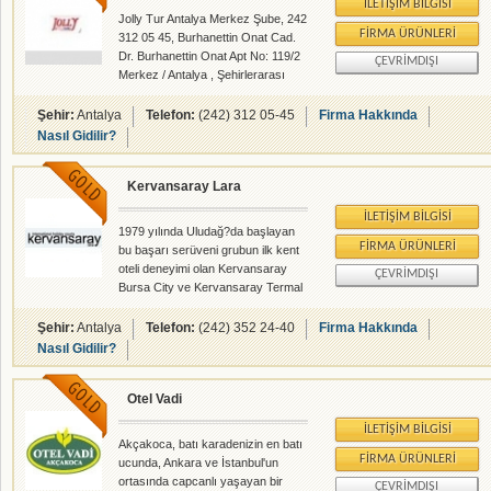
İLETIŞIM BILGISI
Jolly Tur Antalya Merkez Şube, 242
FIRMA ÜRÜNLERI
312 05 45, Burhanettin Onat Cad.
Dr. Burhanettin Onat Apt No: 119/2
ÇEVRIMDIŞI
Merkez / Antalya , Şehirlerarası
Seyahat - Seyahat Acenteleri -
Turizm Danışmanları -
Şehir:
Antalya
Telefon:
(242) 312 05-45
Firma Hakkında
rehberalem.com alanlarında faliyet
Nasıl Gidilir?
gösteren firmamızdır.
Kervansaray Lara
İLETIŞIM BILGISI
1979 yılında Uludağ?da başlayan
FIRMA ÜRÜNLERI
bu başarı serüveni grubun ilk kent
oteli deneyimi olan Kervansaray
ÇEVRIMDIŞI
Bursa City ve Kervansaray Termal
Oteli ile başladı. Profesonelliği ve
kalitesiyle kısa zamanda efeler
Şehir:
Antalya
Telefon:
(242) 352 24-40
Firma Hakkında
diyarında duyulan Kervansaray,
Nasıl Gidilir?
Bodrum?da göz kamaştıran bir
yamaçta Halikarnas balıkçısının
Otel Vadi
elinden çıkmış dev mısralar gibi
yerini aldı. Ardından Türkiye?nin
İLETIŞIM BILGISI
tasarım otelleri konusundaki sessiz
Akçakoca, batı karadenizin en batı
duruşuna avant garde bir girişle
FIRMA ÜRÜNLERI
ucunda, Ankara ve İstanbul'un
Kervansaray Lara açıldı. Ve
ortasında capcanlı yaşayan bir
ÇEVRIMDIŞI