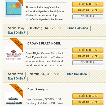
- Bayan Kuaför, Kuru Temizleme,
İLETIŞIM BILGISI
Açık Otopark bulunmaktadır.
Firmamız kalite ve güveni ilke
FIRMA ÜRÜNLERI
edinerek müşterilerimize doğru ve
dürüst hizmet etmekte olup
ÇEVRIMDIŞI
sizdeğerli müşterilerimize hizmet
etmeye devam etmektedir.
Şehir:
Hatay
Telefon:
(326) 617 10-11
Firma Hakkında
Nasıl Gidilir?
CROWNE PLAZA HOTEL
İLETIŞIM BILGISI
Genel Bilgiler Crowne Plaza İzmir
FIRMA ÜRÜNLERI
Oteli, Ege'nin incisi İzmir?i ziyaret
etme sebeplerinizden birisi olarak,
ÇEVRIMDIŞI
seçkin konuklarımızın huzur ve
konforunu sağlamak, beklentilerini
tam olarak karşılamak için sunduğu
Şehir:
İzmir
Telefon:
(232) 381 59-00
Firma Hakkında
hizmetler ve hijyen açısından,
Nasıl Gidilir?
Dünya standartlarında
mükemmellik seviyesine ulaşmıştır.
Diyar Pansiyon
Beş yıldızlı bir şehir otelinden
beklendiği gibi zarif dekorasyon stili
İLETIŞIM BILGISI
ile, lüks ve konforu bünyesinde
Diyar Pansiyon, 242 815 16 90,
toplayan otelimizde amacımız
FIRMA ÜRÜNLERI
Cumhuriyet Mahallesi 131. Sokak
misafirlerimizin konaklamalarının ?