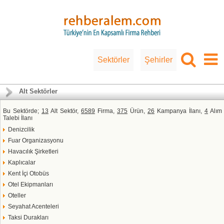
Sektörler
Şehirler
Alt Sektörler
Bu Sektörde;
13
Alt Sektör,
6589
Firma,
375
Ürün,
26
Kampanya İlanı,
4
Alım
Talebi İlanı
Denizcilik
Fuar Organizasyonu
Havacılık Şirketleri
Kaplıcalar
Kent İçi Otobüs
Otel Ekipmanları
Oteller
Seyahat Acenteleri
Taksi Durakları