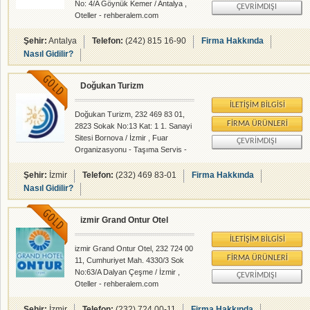
No: 4/A Göynük Kemer / Antalya ,
ÇEVRIMDIŞI
güzel bir anı" olarak hatıralarında
Oteller - rehberalem.com
kalmasıdır. Crowne Plaza İzmi
alanlarında faliyet gösteren
firmamızdır.
Şehir:
Antalya
Telefon:
(242) 815 16-90
Firma Hakkında
Nasıl Gidilir?
Doğukan Turizm
İLETIŞIM BILGISI
Doğukan Turizm, 232 469 83 01,
FIRMA ÜRÜNLERI
2823 Sokak No:13 Kat: 1 1. Sanayi
Sitesi Bornova / İzmir , Fuar
ÇEVRIMDIŞI
Organizasyonu - Taşıma Servis -
rehberalem.com alanlarında faliyet
gösteren firmamızdır.
Şehir:
İzmir
Telefon:
(232) 469 83-01
Firma Hakkında
Nasıl Gidilir?
izmir Grand Ontur Otel
İLETIŞIM BILGISI
izmir Grand Ontur Otel, 232 724 00
FIRMA ÜRÜNLERI
11, Cumhuriyet Mah. 4330/3 Sok
No:63/A Dalyan Çeşme / İzmir ,
ÇEVRIMDIŞI
Oteller - rehberalem.com
alanlarında faliyet gösteren
firmamızdır.
Şehir:
İzmir
Telefon:
(232) 724 00-11
Firma Hakkında