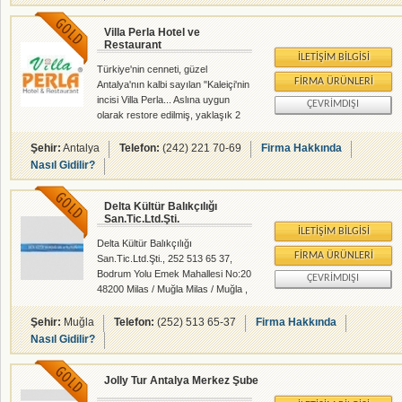
Villa Perla Hotel ve
Restaurant
İLETIŞIM BILGISI
Türkiye'nin cenneti, güzel
FIRMA ÜRÜNLERI
Antalya'nın kalbi sayılan "Kaleiçi'nin
incisi Villa Perla... Aslına uygun
ÇEVRIMDIŞI
olarak restore edilmiş, yaklaşık 2
asırlık gerçek bir Osmanlı evinde 5
yıldızlı otel konforunu yaşayacak;
Şehir:
Antalya
Telefon:
(242) 221 70-69
Firma Hakkında
dünya kitaplarında Antalya'nın en iyi
Nasıl Gidilir?
restaurantları arasında gösterilen
evimizde, portakal ağaçlarının
Delta Kültür Balıkçılığı
altında, Türk, Osmanlı ve
San.Tic.Ltd.Şti.
Vejeteryan mutfaklarının
İLETIŞIM BILGISI
mönülerinden keyifle
Delta Kültür Balıkçılığı
tadabileceksiniz.
FIRMA ÜRÜNLERI
San.Tic.Ltd.Şti., 252 513 65 37,
Bodrum Yolu Emek Mahallesi No:20
ÇEVRIMDIŞI
48200 Milas / Muğla Milas / Muğla ,
Balıkçılar - Yem Sanayii - Denizcilik
- rehberalem.com alanlarında faliyet
Şehir:
Muğla
Telefon:
(252) 513 65-37
Firma Hakkında
gösteren firmamızdır.
Nasıl Gidilir?
Jolly Tur Antalya Merkez Şube