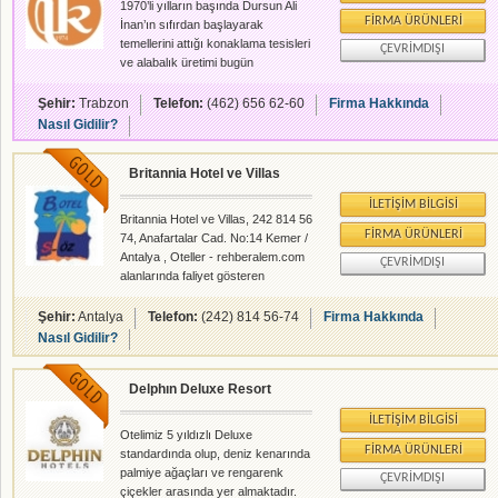
sunuyor. Sürmeli
1970’li yılların başında Dursun Ali
Adana,havalimanına sadece 5
FIRMA ÜRÜNLERI
İnan’ın sıfırdan başlayarak
dk.mesafededir.
temellerini attığı konaklama tesisleri
ÇEVRIMDIŞI
ve alabalık üretimi bugün
Uzungöl’ün bütün dünyaca tanınan
bir turizm merkezi olmasının önünü
Şehir:
Trabzon
Telefon:
(462) 656 62-60
Firma Hakkında
açmıştır. Yöredeki turizmin
Nasıl Gidilir?
Uzungöl’ün nüfus yapısını ve
kültürel değerlerini bozan değil,
Britannia Hotel ve Villas
koruyan bir yoldan geliştirilmiş
olmasını sağlayan en önemli unsur
İLETIŞIM BILGISI
Dursun Ali İnan’ın kurduğu tesislerin
Britannia Hotel ve Villas, 242 814 56
adeta turizm okulu işlevi görmüş
FIRMA ÜRÜNLERI
74, Anafartalar Cad. No:14 Kemer /
olmasıdır. Bu açıdan Uzungöl’de
Antalya , Oteller - rehberalem.com
ÇEVRIMDIŞI
turizmin gelişimi ülkemiz için örne
alanlarında faliyet gösteren
firmamızdır.
Şehir:
Antalya
Telefon:
(242) 814 56-74
Firma Hakkında
Nasıl Gidilir?
Delphın Deluxe Resort
İLETIŞIM BILGISI
Otelimiz 5 yıldızlı Deluxe
FIRMA ÜRÜNLERI
standardında olup, deniz kenarında
palmiye ağaçları ve rengarenk
ÇEVRIMDIŞI
çiçekler arasında yer almaktadır.