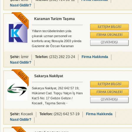
Nasıl Gidilir?
Karaman Turizm Taşıma
İLETIŞIM BILGISI
Yılların tecrübelerinden yola
FIRMA ÜRÜNLERI
çıkarak uzman personeli ve
konforlu araç filosuyla 2003 yılında
ÇEVRIMDIŞI
Gaziemir de Özcan Karaman
tarafından kurulan KARAMAN TUR.
TAŞ. TİC. LTD. ŞTİ. kısa sürede
Şehir:
İzmir
Telefon:
(232) 282 23-24
Firma Hakkında
hedefine ulaşmış sektöründeki
Nasıl Gidilir?
liderler arasında yerini almıştır.
Kalite güven ve koşulsuz müşteri
Sakarya Nakliyat
memnuniyeti kendine ilke edinen
firmamız sizlere en uygun
İLETIŞIM BILGISI
çözümleri üretmek için gazi
Sakarya Nakliyat, 262 642 57 19,
emirdeki adresinde siz değerli
FIRMA ÜRÜNLERI
Hükümet Cad. Topçu Yalçın İş Hanı
konuklarını ağırlamaktan onur
Kat:5 No: 17 Gebze Gebze /
ÇEVRIMDIŞI
duymaktadır.
Kocaeli , Taşıma Servis -
rehberalem.com alanlarında faliyet
gösteren firmamızdır.
Şehir:
Kocaeli
Telefon:
(262) 642 57-19
Firma Hakkında
Nasıl Gidilir?