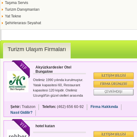
Taşıma Servis
Turizm Danışmanları
Yat Tekne
Şehirlerarası Seyahat
Turizm Ulaşım Firmaları
Akyüzkardesler Otel
Bungalow
İLETIŞIM BILGISI
Otelimiz 1990 yılında kurulmuştur.
FIRMA ÜRÜNLERI
Yatak kapasitesi 60, Restaurant
kapasitesi 120 kişidir. Otelimiz
ÇEVRIMDIŞI
Uzungöl'ün güzel otelleri arasında
yer almaktadır. Uzungöl'ün tadını
sessizlik ve rahatlıkla taçlandırmak
Şehir:
Trabzon
Telefon:
(462) 656 60-92
Firma Hakkında
ve bütçelerine uygun bir tatil
Nasıl Gidilir?
yapmak isteyen misafirlerimizi
Akyüz Otel & Bungalow'a
hotel katan
beklemekteyiz. Trabzon Uzungöl
her mevsimi bir başka güzel olan,
İLETIŞIM BILGISI