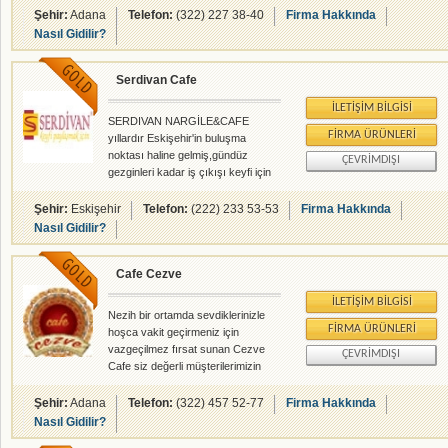
Şehir:
Adana
Telefon:
(322) 227 38-40
Firma Hakkında
Nasıl Gidilir?
Serdivan Cafe
İLETIŞIM BILGISI
SERDIVAN NARGİLE&CAFE
FIRMA ÜRÜNLERI
yıllardır Eskişehir'in buluşma
noktası haline gelmiş,gündüz
ÇEVRIMDIŞI
gezginleri kadar iş çıkışı keyfi için
de cazip bir seçenek olarak
Eskişehir müdavimlerinin kalbinde
Şehir:
Eskişehir
Telefon:
(222) 233 53-53
Firma Hakkında
yer etmiştir.Yenilenen dekorasyonu,
Nasıl Gidilir?
porsuk çayını gören eşsiz
manzarası,her akşam canlı
Cafe Cezve
performans Türk Halk müziği ile
tamamen farklı bir ortam olarak
İLETIŞIM BILGISI
hizmet sunmaya devam
Nezih bir ortamda sevdiklerinizle
etmektedir.REZERVASYON
FIRMA ÜRÜNLERI
hoşca vakit geçirmeniz için
TEL:0222 233 53 53
vazgeçilmez fırsat sunan Cezve
ÇEVRIMDIŞI
Cafe siz değerli müşterilerimizin
hizmetindedir.
Şehir:
Adana
Telefon:
(322) 457 52-77
Firma Hakkında
Nasıl Gidilir?