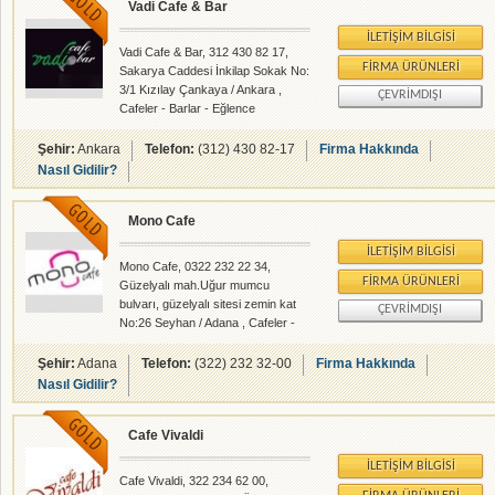
Vadi Cafe & Bar
sayesinde aynı anda 600 kişiye
hizmet verebilmektedir. Perşembe
İLETIŞIM BILGISI
günleri hariç haftanın 6 günü canlı
Vadi Cafe & Bar, 312 430 82 17,
müzik bulunan music box açıldığı
FIRMA ÜRÜNLERI
Sakarya Caddesi İnkilap Sokak No:
günden buyana birçok
3/1 Kızılay Çankaya / Ankara ,
ÇEVRIMDIŞI
organizasyona ve konsere ev
Cafeler - Barlar - Eğlence
sahipliği yaparak Adanada ilklere
Merkezleri - rehberalem.com
imza at
alanlarında faliyet gösteren
Şehir:
Ankara
Telefon:
(312) 430 82-17
Firma Hakkında
firmamızdır.
Nasıl Gidilir?
Mono Cafe
İLETIŞIM BILGISI
Mono Cafe, 0322 232 22 34,
FIRMA ÜRÜNLERI
Güzelyalı mah.Uğur mumcu
bulvarı, güzelyalı sitesi zemin kat
ÇEVRIMDIŞI
No:26 Seyhan / Adana , Cafeler -
Pastahaneler - rehberalem.com
alanlarında faliyet gösteren
Şehir:
Adana
Telefon:
(322) 232 32-00
Firma Hakkında
firmamızdır.
Nasıl Gidilir?
Cafe Vivaldi
İLETIŞIM BILGISI
Cafe Vivaldi, 322 234 62 00,