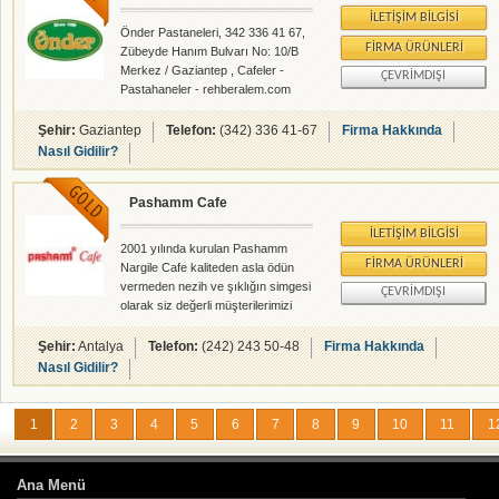
İLETIŞIM BILGISI
Önder Pastaneleri, 342 336 41 67,
FIRMA ÜRÜNLERI
Zübeyde Hanım Bulvarı No: 10/B
Merkez / Gaziantep , Cafeler -
ÇEVRIMDIŞI
Pastahaneler - rehberalem.com
alanlarında faliyet gösteren
firmamızdır.
Şehir:
Gaziantep
Telefon:
(342) 336 41-67
Firma Hakkında
Nasıl Gidilir?
Pashamm Cafe
İLETIŞIM BILGISI
2001 yılında kurulan Pashamm
FIRMA ÜRÜNLERI
Nargile Cafe kaliteden asla ödün
vermeden nezih ve şıklığın simgesi
ÇEVRIMDIŞI
olarak siz değerli müşterilerimizi
ağırlamaktan ve Antalya'da
nargilede 1 numaralı hizmeti
Şehir:
Antalya
Telefon:
(242) 243 50-48
Firma Hakkında
vermekten onur duyar.
Nasıl Gidilir?
1
2
3
4
5
6
7
8
9
10
11
1
Ana Menü