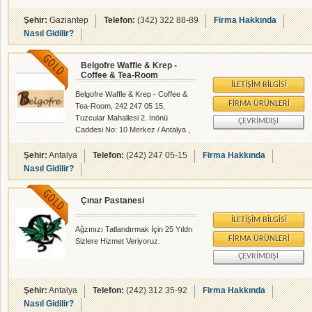
yaşamaktadır. mekan kalitesi
hizmet prensipleri ve mönü
Şehir:
Gaziantep
Telefon:
(342) 322 88-89
Firma Hakkında
zenginliği ile müşterine kalite
Nasıl Gidilir?
çizgisini çığ gibi büyütmektedir
Belgofre Waffle & Krep -
Coffee & Tea-Room
İLETIŞIM BILGISI
Belgofre Waffle & Krep - Coffee &
FIRMA ÜRÜNLERI
Tea-Room, 242 247 05 15,
Tuzcular Mahallesi 2. İnönü
ÇEVRIMDIŞI
Caddesi No: 10 Merkez / Antalya ,
Cafeler - Pastahaneler -
rehberalem.com alanlarında faliyet
Şehir:
Antalya
Telefon:
(242) 247 05-15
Firma Hakkında
gösteren firmamızdır.
Nasıl Gidilir?
Çınar Pastanesi
İLETIŞIM BILGISI
Ağzınızı Tatlandırmak İçin 25 Yıldrı
FIRMA ÜRÜNLERI
Sizlere Hizmet Veriyoruz.
ÇEVRIMDIŞI
Şehir:
Antalya
Telefon:
(242) 312 35-92
Firma Hakkında
Nasıl Gidilir?