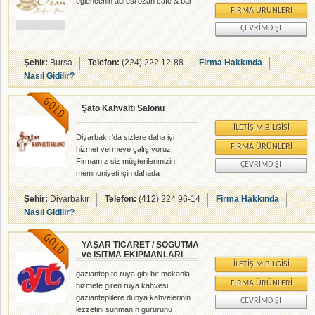
eğlencenin adresi ozan cafe & bar
FIRMA ÜRÜNLERI
ÇEVRIMDIŞI
Şehir:
Bursa
Telefon:
(224) 222 12-88
Firma Hakkında
Nasıl Gidilir?
Şato Kahvaltı Salonu
İLETIŞIM BILGISI
Diyarbakır'da sizlere daha iyi
FIRMA ÜRÜNLERI
hizmet vermeye çalışıyoruz.
Firmamız siz müşterilerimizin
ÇEVRIMDIŞI
memnuniyeti için dahada
ilerlemektedir.
Şehir:
Diyarbakır
Telefon:
(412) 224 96-14
Firma Hakkında
Nasıl Gidilir?
YAŞAR TİCARET / SOĞUTMA
ve ISITMA EKİPMANLARI
İLETIŞIM BILGISI
gaziantep,te rüya gibi bir mekanla
FIRMA ÜRÜNLERI
hizmete giren rüya kahvesi
gazianteplilere dünya kahvelerinin
ÇEVRIMDIŞI
lezzetini sunmanın gururunu