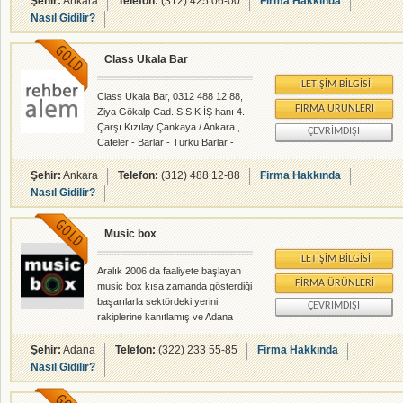
Şehir:
Ankara
Telefon:
(312) 425 06-00
Firma Hakkında
Nasıl Gidilir?
Class Ukala Bar
İLETIŞIM BILGISI
Class Ukala Bar, 0312 488 12 88,
FIRMA ÜRÜNLERI
Ziya Gökalp Cad. S.S.K İŞ hanı 4.
Çarşı Kızılay Çankaya / Ankara ,
ÇEVRIMDIŞI
Cafeler - Barlar - Türkü Barlar -
rehberalem.com alanlarında faliyet
gösteren firmamızdır.
Şehir:
Ankara
Telefon:
(312) 488 12-88
Firma Hakkında
Nasıl Gidilir?
Music box
İLETIŞIM BILGISI
Aralık 2006 da faaliyete başlayan
FIRMA ÜRÜNLERI
music box kısa zamanda gösterdiği
başarılarla sektördeki yerini
ÇEVRIMDIŞI
rakiplerine kanıtlamış ve Adana
halkının gözde mekanları arasına
girmeyi başarmıştır. Gündüz 12.00
Şehir:
Adana
Telefon:
(322) 233 55-85
Firma Hakkında
ile gece 03.00 saatleri arası hizmet
Nasıl Gidilir?
veren music box İki katlı Sahne/
Bar kısmı ve kafeterya kısmı