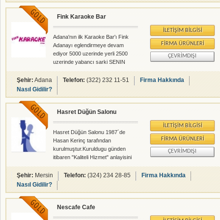
Fink Karaoke Bar
İLETIŞIM BILGISI
Adana'nın ilk Karaoke Bar'ı Fink
FIRMA ÜRÜNLERI
Adanayı eglendirmeye devam
ediyor 5000 uzerinde yerli 2500
ÇEVRIMDIŞI
uzerinde yabancı sarki SENIN
SESIN SENIN SARKIN diledigin gibi
soyle. adana da baska subemiz
Şehir:
Adana
Telefon:
(322) 232 11-51
Firma Hakkında
yoktur....
Nasıl Gidilir?
Hasret Düğün Salonu
İLETIŞIM BILGISI
Hasret Düğün Salonu 1987´de
FIRMA ÜRÜNLERI
Hasan Kerinç tarafından
kurulmuştur.Kuruldugu günden
ÇEVRIMDIŞI
itibaren "Kaliteli Hizmet" anlayisini
ilke olarak benimseyen Hasret
Dügün Salonu Mersin halkina
Şehir:
Mersin
Telefon:
(324) 234 28-85
Firma Hakkında
hizmet vermeye devam
Nasıl Gidilir?
etmektedir.Mersinin ilk Düğün
Salonları arasında yer alan Hasret
Nescafe Cafe
Düğün Salonu, 22 yılık tecrübesiyle
nerdeyse ceyrek asirlik bir sirket