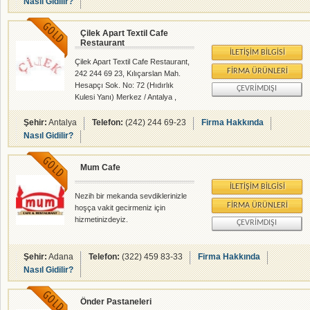
Nasıl Gidilir?
Çilek Apart Textil Cafe
Restaurant
İLETIŞIM BILGISI
Çilek Apart Textil Cafe Restaurant,
FIRMA ÜRÜNLERI
242 244 69 23, Kılıçarslan Mah.
Hesapçı Sok. No: 72 (Hıdırlık
ÇEVRIMDIŞI
Kulesi Yanı) Merkez / Antalya ,
Cafeler - Barlar - Balık Lokantası -
rehberalem.com alanlarında faliyet
Şehir:
Antalya
Telefon:
(242) 244 69-23
Firma Hakkında
gösteren firmamızdır.
Nasıl Gidilir?
Mum Cafe
İLETIŞIM BILGISI
Nezih bir mekanda sevdiklerinizle
FIRMA ÜRÜNLERI
hoşça vakit gecirmeniz için
hizmetinizdeyiz.
ÇEVRIMDIŞI
Şehir:
Adana
Telefon:
(322) 459 83-33
Firma Hakkında
Nasıl Gidilir?
Önder Pastaneleri