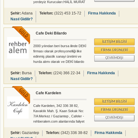
yerdeyiz Kurucuları:HALİL MURAT
ayrıca Şekerpınar çevresind
FİLİK-AYŞE BALLI
Şehir:
Adana
Telefon:
(322) 453 15-72
Firma Hakkında
Nasıl Gidilir?
Cafe Deki Bilardo
İLETIŞIM BILGISI
2000 yılından beri bursa ilinde DEKİ
FIRMA ÜRÜNLERI
firması olarak profesyonelliği ilke
edinmiş plastik sanayi üretimi ve
ÇEVRIMDIŞI
hurda alımı olarak ve DEKİ bilardo
cafe işletmeciliğin de uzman teknik
kadromuz ile siz müşterilerimize
Şehir:
Bursa
Telefon:
(224) 366 22-34
Firma Hakkında
hizmet vermekteyiz.
Nasıl Gidilir?
Cafe Kardelen
İLETIŞIM BILGISI
Cafe Kardelen, 342 336 38 82,
FIRMA ÜRÜNLERI
Kavaklık Mah. Ş. Kaan Sokak No:
7/A Merkez / Gaziantep , Cafeler -
ÇEVRIMDIŞI
rehberalem.com alanlarında faliyet
gösteren firmamızdır.
Şehir:
Gaziantep
Telefon:
(342) 336 38-82
Firma Hakkında