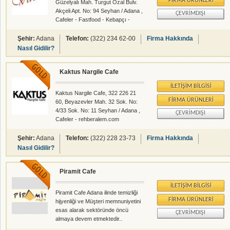
FIRMA ÜRÜNLERI
Güzelyalı Mah. Turgut Özal Bulv.
Akçeli Apt. No: 94 Seyhan / Adana ,
ÇEVRIMDIŞI
Cafeler - Fastfood - Kebapçı -
rehberalem.com alanlarında faliyet
gösteren firmamızdır.
Şehir:
Adana
Telefon:
(322) 234 62-00
Firma Hakkında
Nasıl Gidilir?
Kaktus Nargile Cafe
İLETIŞIM BILGISI
Kaktus Nargile Cafe, 322 226 21
FIRMA ÜRÜNLERI
60, Beyazevler Mah. 32 Sok. No:
4/33 Sok. No: 11 Seyhan / Adana ,
ÇEVRIMDIŞI
Cafeler - rehberalem.com
alanlarında faliyet gösteren
firmamızdır.
Şehir:
Adana
Telefon:
(322) 228 23-73
Firma Hakkında
Nasıl Gidilir?
Piramit Cafe
İLETIŞIM BILGISI
Piramit Cafe Adana ilinde temizliği
FIRMA ÜRÜNLERI
hijyenliği ve Müşteri memnuniyetini
esas alarak sektöründe öncü
ÇEVRIMDIŞI
almaya devem etmektedir..