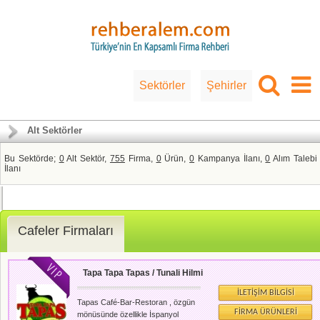
Sektörler
Şehirler
Alt Sektörler
Bu Sektörde;
0
Alt Sektör,
755
Firma,
0
Ürün,
0
Kampanya İlanı,
0
Alım Talebi
İlanı
Cafeler Firmaları
Tapa Tapa Tapas / Tunali Hilmi
İLETIŞIM BILGISI
Tapas Café-Bar-Restoran , özgün
FIRMA ÜRÜNLERI
mönüsünde özellikle İspanyol