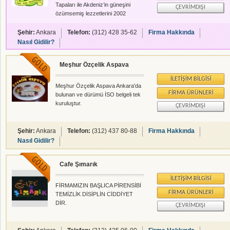
Tapaları ile Akdeniz’in güneşini
ÇEVRIMDIŞI
özümsemiş lezzetlerini 2002
yılından beri Tunalı Hilmi Caddesi
87 numarada Ankaralıların
Şehir:
Ankara
Telefon:
(312) 428 35-62
Firma Hakkında
beğenisine sunuyor.
Nasıl Gidilir?
Meşhur Özçelik Aspava
İLETIŞIM BILGISI
Meşhur Özçelik Aspava Ankara'da
FIRMA ÜRÜNLERI
bulunan ve dürümü İSO belgeli tek
kuruluştur.
ÇEVRIMDIŞI
Şehir:
Ankara
Telefon:
(312) 437 80-88
Firma Hakkında
Nasıl Gidilir?
Cafe Şımarık
İLETIŞIM BILGISI
FİRMAMIZIN BAŞLICA PİRENSİBİ
FIRMA ÜRÜNLERI
TEMİZLİK DİSİPLİN CİDDİYET
DİR.
ÇEVRIMDIŞI