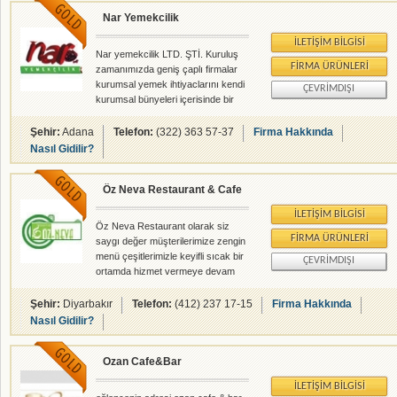
Nar Yemekcilik
İLETIŞIM BILGISI
Nar yemekcilik LTD. ŞTİ. Kuruluş
FIRMA ÜRÜNLERI
zamanımızda geniş çaplı firmalar
kurumsal yemek ihtiyaclarını kendi
ÇEVRIMDIŞI
kurumsal bünyeleri içerisinde bir
veya iki personel karşılıyorlardı.
Küçük ve orta çaplı firmalar ise
Şehir:
Adana
Telefon:
(322) 363 57-37
Firma Hakkında
ihtiyaçları olan yemeğin yeni
Nasıl Gidilir?
kurulmakta olan tabldot
firmalarından veya çevredeki
Öz Neva Restaurant & Cafe
lokantalardan temin ediyorlardı
Zamanla değişen iş ortamı ve
İLETIŞIM BILGISI
şekilleri,beraberinde yemek
Öz Neva Restaurant olarak siz
hizmetlerinde yapısal degişikliği
FIRMA ÜRÜNLERI
saygı değer müşterilerimize zengin
gündeme getirmiştir.Bunun sonucu
menü çeşitlerimizle keyifli sıcak bir
ÇEVRIMDIŞI
olarak içinde bulundugumuz durum
ortamda hizmet vermeye devam
ve degişik çalışma gruplarındaki
ediyoruz ...
insan ihtiyaçl
Şehir:
Diyarbakır
Telefon:
(412) 237 17-15
Firma Hakkında
Nasıl Gidilir?
Ozan Cafe&Bar
İLETIŞIM BILGISI