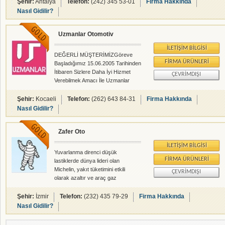
Şehir:
Antalya
Telefon:
(242) 345 53-01
Firma Hakkında
Nasıl Gidilir?
Uzmanlar Otomotiv
İLETIŞIM BILGISI
DEĞERLİ MÜŞTERİMİZGöreve
FIRMA ÜRÜNLERI
Başladığımız 15.06.2005 Tarihinden
İtibaren Sizlere Daha İyi Hizmet
ÇEVRIMDIŞI
Verebilmek Amacı İle Uzmanlar
Özel Servisimizde Geniş Bir
Yelpazeye Hitap Etmek Sureti İle
Şehir:
Kocaeli
Telefon:
(262) 643 84-31
Firma Hakkında
Muhtelif Araçlar Adı Altında
Nasıl Gidilir?
Otomotiv Sektöründe Uzman,
Deneyimli Ve Yeterli Ekipman İle (
Zafer Oto
Ecü Test Cihazı, Rot Balans,
Enjektör Temizliği, Far Ayar Cihazı,
İLETIŞIM BILGISI
Endeskopi, Carbon Clean Vs.)
Yuvarlanma direnci düşük
Tamir, Bakım, Onarım Ve Montaj
FIRMA ÜRÜNLERI
lastiklerde dünya lideri olan
Anlamında Yerimizi Aldığımıza
Michelin, yakıt tüketimini etkili
ÇEVRIMDIŞI
İnanmaktayız. Otomotiv
olarak azaltır ve araç gaz
Sektöründe Kalite Ve Ekonomik
emisyonunu düşürür. Michelin,
Anlamda Rekabette Bizde Varız
doğaya olan etkisini kontrol altında
Şehir:
İzmir
Telefon:
(232) 435 79-29
Firma Hakkında
Diyoruz. Bu
tutmak için, faaliyet ve ürünlerinin
Nasıl Gidilir?
küresel değerlendirmesini yapar. Bu
doğrultuda teknolojiler geliştirmeye