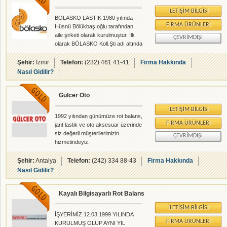
İLETIŞIM BILGISI
BÖLASKO LASTİK 1980 yılında
FIRMA ÜRÜNLERI
Hüsnü Bölükbaşıoğlu tarafından
aile şirketi olarak kurulmuştur. İlk
ÇEVRIMDIŞI
olarak BÖLASKO Koll.Şti adı altında
Çankaya da hizmete başlayan
firma daha sonra şuan merkezimiz
Şehir:
İzmir
Telefon:
(232) 461 41-41
Firma Hakkında
olan Bornova ya taşınmıştır. İzmir
Nasıl Gidilir?
ve çevresinde birçok ilçeye hizmet
veren BÖLASKO tanınma sürecini
Gülcer Oto
hızla tamamlamış ve 1990 yılında
Batı Lastik adı altında 2.şubesini
İLETIŞIM BILGISI
hizmete sunmuştur.İlk olarak
1992 yılından günümüze rot balans,
sadece Good Year lastiklerinin
FIRMA ÜRÜNLERI
jant lastik ve oto aksesuar üzerinde
bayiliğini yaparken yeni açılan
siz değerli müşterilerimizin
ÇEVRIMDIŞI
şubelerle lastik sektöründe bulunan
hizmetindeyiz.
29 değişik markanın temsi
Şehir:
Antalya
Telefon:
(242) 334 88-43
Firma Hakkında
Nasıl Gidilir?
Kayalı Bilgisayarlı Rot Balans
İLETIŞIM BILGISI
İŞYERİMİZ 12.03.1999 YILINDA
FIRMA ÜRÜNLERI
KURULMUŞ OLUP AYNI YIL