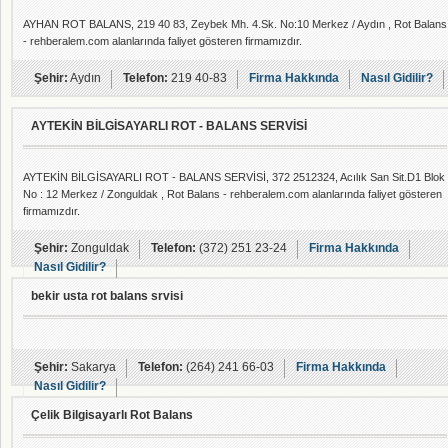
AYHAN ROT BALANS, 219 40 83, Zeybek Mh. 4.Sk. No:10 Merkez / Aydın , Rot Balans
- rehberalem.com alanlarında faliyet gösteren firmamızdır.
Şehir:
Aydın
Telefon:
219 40-83
Firma Hakkında
Nasıl Gidilir?
AYTEKİN BİLGİSAYARLI ROT - BALANS SERVİSİ
AYTEKİN BİLGİSAYARLI ROT - BALANS SERVİSİ, 372 2512324, Acılık San Sit.D1 Blok
No : 12 Merkez / Zonguldak , Rot Balans - rehberalem.com alanlarında faliyet gösteren
firmamızdır.
Şehir:
Zonguldak
Telefon:
(372) 251 23-24
Firma Hakkında
Nasıl Gidilir?
bekir usta rot balans srvisi
Şehir:
Sakarya
Telefon:
(264) 241 66-03
Firma Hakkında
Nasıl Gidilir?
Çelik Bilgisayarlı Rot Balans