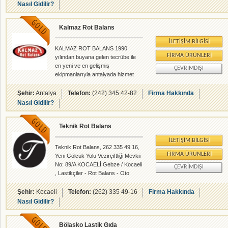
Nasıl Gidilir?
Kalmaz Rot Balans
İLETIŞIM BILGISI
KALMAZ ROT BALANS 1990
FIRMA ÜRÜNLERI
yılından buyana gelen tecrübe ile
en yeni ve en gelişmiş
ÇEVRIMDIŞI
ekipmanlarıyla antalyada hizmet
vermekteyiz.
Şehir:
Antalya
Telefon:
(242) 345 42-82
Firma Hakkında
Nasıl Gidilir?
Teknik Rot Balans
İLETIŞIM BILGISI
Teknik Rot Balans, 262 335 49 16,
FIRMA ÜRÜNLERI
Yeni Gölcük Yolu Vezirçiftliği Mevkii
No: 89/A KOCAELİ Gebze / Kocaeli
ÇEVRIMDIŞI
, Lastikçiler - Rot Balans - Oto
Yetkili Servisleri - rehberalem.com
alanlarında faliyet gösteren
Şehir:
Kocaeli
Telefon:
(262) 335 49-16
Firma Hakkında
firmamızdır.
Nasıl Gidilir?
Bölasko Lastik Gıda