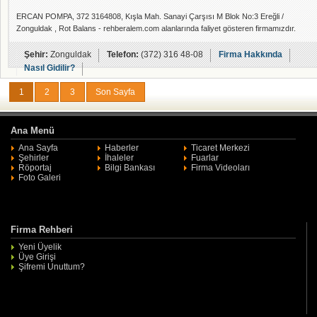
ERCAN POMPA, 372 3164808, Kışla Mah. Sanayi Çarşısı M Blok No:3 Ereğli /
Zonguldak , Rot Balans - rehberalem.com alanlarında faliyet gösteren firmamızdır.
Şehir:
Zonguldak
Telefon:
(372) 316 48-08
Firma Hakkında
Nasıl Gidilir?
1
2
3
Son Sayfa
Ana Menü
Ana Sayfa
Haberler
Ticaret Merkezi
Şehirler
İhaleler
Fuarlar
Röportaj
Bilgi Bankası
Firma Videoları
Foto Galeri
Firma Rehberi
Yeni Üyelik
Üye Girişi
Şifremi Unuttum?