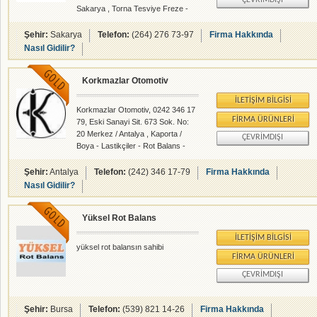
ÇEVRIMDIŞI
Sakarya , Torna Tesviye Freze -
Rot Balans - rehberalem.com
alanlarında faliyet gösteren
Şehir:
Sakarya
Telefon:
(264) 276 73-97
Firma Hakkında
firmamızdır.
Nasıl Gidilir?
Korkmazlar Otomotiv
İLETIŞIM BILGISI
Korkmazlar Otomotiv, 0242 346 17
FIRMA ÜRÜNLERI
79, Eski Sanayi Sit. 673 Sok. No:
20 Merkez / Antalya , Kaporta /
ÇEVRIMDIŞI
Boya - Lastikçiler - Rot Balans -
rehberalem.com alanlarında faliyet
gösteren firmamızdır.
Şehir:
Antalya
Telefon:
(242) 346 17-79
Firma Hakkında
Nasıl Gidilir?
Yüksel Rot Balans
İLETIŞIM BILGISI
yüksel rot balansın sahibi
FIRMA ÜRÜNLERI
ÇEVRIMDIŞI
Şehir:
Bursa
Telefon:
(539) 821 14-26
Firma Hakkında