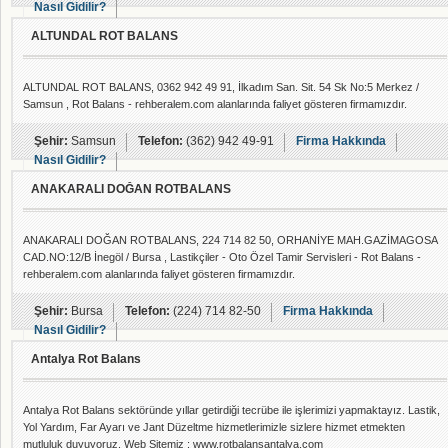
Nasıl Gidilir?
ALTUNDAL ROT BALANS
ALTUNDAL ROT BALANS, 0362 942 49 91, İlkadım San. Sit. 54 Sk No:5 Merkez /
Samsun , Rot Balans - rehberalem.com alanlarında faliyet gösteren firmamızdır.
Şehir:
Samsun
Telefon:
(362) 942 49-91
Firma Hakkında
Nasıl Gidilir?
ANAKARALI DOĞAN ROTBALANS
ANAKARALI DOĞAN ROTBALANS, 224 714 82 50, ORHANİYE MAH.GAZİMAGOSA
CAD.NO:12/B İnegöl / Bursa , Lastikçiler - Oto Özel Tamir Servisleri - Rot Balans -
rehberalem.com alanlarında faliyet gösteren firmamızdır.
Şehir:
Bursa
Telefon:
(224) 714 82-50
Firma Hakkında
Nasıl Gidilir?
Antalya Rot Balans
Antalya Rot Balans sektöründe yıllar getirdiği tecrübe ile işlerimizi yapmaktayız. Lastik,
Yol Yardım, Far Ayarı ve Jant Düzeltme hizmetlerimizle sizlere hizmet etmekten
mutluluk duyuyoruz. Web Sitemiz : www.rotbalansantalya.com