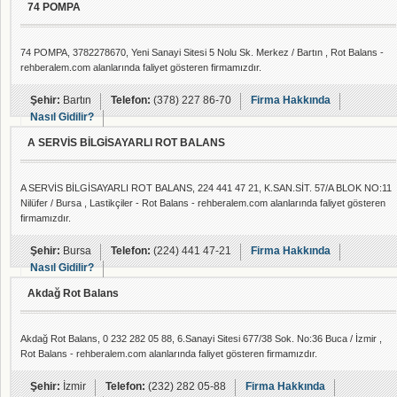
74 POMPA
odaklanan Michelin&#039;in
hedefleri şunlardır: Yuvarlanma
direncini düşürerek yakıt tüketimini
74 POMPA, 3782278670, Yeni Sanayi Sitesi 5 Nolu Sk. Merkez / Bartın , Rot Balans -
azaltmak. Bu sayede doğaya zarar
rehberalem.com alanlarında faliyet gösteren firmamızdır.
veren diğer unsurların etkisini
düşürmek; Lastiklerin yaşam
eğrisini uzatarak kullanım
Şehir:
Bartın
Telefon:
(378) 227 86-70
Firma Hakkında
ömürlerinin sonun
Nasıl Gidilir?
A SERVİS BİLGİSAYARLI ROT BALANS
A SERVİS BİLGİSAYARLI ROT BALANS, 224 441 47 21, K.SAN.SİT. 57/A BLOK NO:11
Nilüfer / Bursa , Lastikçiler - Rot Balans - rehberalem.com alanlarında faliyet gösteren
firmamızdır.
Şehir:
Bursa
Telefon:
(224) 441 47-21
Firma Hakkında
Nasıl Gidilir?
Akdağ Rot Balans
Akdağ Rot Balans, 0 232 282 05 88, 6.Sanayi Sitesi 677/38 Sok. No:36 Buca / İzmir ,
Rot Balans - rehberalem.com alanlarında faliyet gösteren firmamızdır.
Şehir:
İzmir
Telefon:
(232) 282 05-88
Firma Hakkında