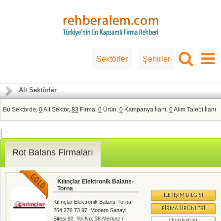
Sektörler
Şehirler
Alt Sektörler
Bu Sektörde;
0
Alt Sektör,
83
Firma,
0
Ürün,
0
Kampanya İlanı,
0
Alım Talebi İlanı
Rot Balans Firmaları
Kılınçlar Elektronik Balans-
Torna
İLETIŞIM BILGISI
Kılınçlar Elektronik Balans-Torna,
FIRMA ÜRÜNLERI
264 276 73 97, Modern Sanayi
Sitesi 92. Yol No: 38 Merkez /