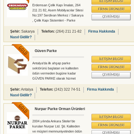
İLETIŞIM BILGISI
Erdemsan Çelik Kapı İmalatı, 264
FIRMA ÜRÜNLERI
211 21 82, Asem Mobilyacılar Sitesi
No:197 Serdivan Merkez / Sakarya
ÇEVRIMDIŞI
, Çelik Kapı Sistemleri - Parke
Rabıta - rehberalem.com
alanlarında faliyet gösteren
Şehir:
Sakarya
Telefon:
(264) 211 21-82
Firma Hakkında
firmamızdır.
Nasıl Gidilir?
Güven Parke
İLETIŞIM BILGISI
Antalya'da ilk ahşap parke
FIRMA ÜRÜNLERI
sektörünü başlatan ve kaliteden
ödün vermeden bugüne kadar
ÇEVRIMDIŞI
GÜVEN PARKE olarak hizmet
vermekteyiz.
Şehir:
Antalya
Telefon:
(242) 322 74-51
Firma Hakkında
Nasıl Gidilir?
Nurpar Parke Orman Ürünleri
İLETIŞIM BILGISI
2004 yılında Ankara Siteler'de
FIRMA ÜRÜNLERI
kurulan Nurpar Ltd. Şti. Kaliteden
ve müşteri memnuniyetinden ödün
ÇEVRIMDIŞI