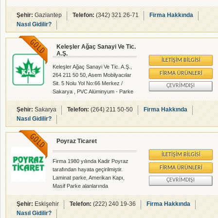
Türkiye ye hizmet vermeyi ilke
edinmiştir.
Şehir:
Gaziantep
Telefon:
(342) 321 26-71
Firma Hakkında
Nasıl Gidilir?
Keleşler Ağaç Sanayi Ve Tic.
A.Ş.
İLETIŞIM BILGISI
Keleşler Ağaç Sanayi Ve Tic. A.Ş.,
FIRMA ÜRÜNLERI
264 211 50 50, Asem Mobilyacılar
Sit. 5 Nolu Yol No:66 Merkez /
ÇEVRIMDIŞI
Sakarya , PVC Alüminyum - Parke
Rabıta - rehberalem.com
alanlarında faliyet gösteren
Şehir:
Sakarya
Telefon:
(264) 211 50-50
Firma Hakkında
firmamızdır.
Nasıl Gidilir?
Poyraz Ticaret
İLETIŞIM BILGISI
Firma 1980 yılında Kadir Poyraz
FIRMA ÜRÜNLERI
tarafından hayata geçirilmiştir.
Laminat parke, Amerikan Kapı,
ÇEVRIMDIŞI
Masif Parke alanlarında
çalışmalarını yürütüyor. Ayrıca
mutfak dolabı ve banyo dolabı,
Şehir:
Eskişehir
Telefon:
(222) 240 19-36
Firma Hakkında
portmanto üretimide yapıyor.
Nasıl Gidilir?