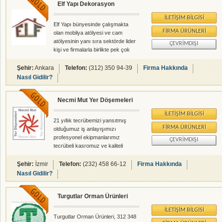
Elf Yapı Dekorasyon
İLETIŞIM BILGISI
Elf Yapı bünyesinde çalışmakta
FIRMA ÜRÜNLERI
olan mobilya atölyesi ve cam
atölyesinin yanı sıra sektörde lider
ÇEVRIMDIŞI
kişi ve firmalarla birlikte pek çok
alanda sizlere hizmet
vermektedir.Dış cephe
Şehir:
Ankara
Telefon:
(312) 350 94-39
Firma Hakkında
kaplaması,seramik
Nasıl Gidilir?
uygulamaları,boya,proje
tasarımı,kompozit çalışmalar,raf
Necmi Mut Yer Döşemeleri
sistemleri,asma tavan
sistemleri,mobilya üretimi,iç mimari-
İLETIŞIM BILGISI
dekorasyon çalışma ve
21 yıllık tecrübemizi yansıtmış
uygulamaları,kapı-pencere
FIRMA ÜRÜNLERI
olduğumuz iş anlayışımızı
uygulaması,çelik konstrüksiyon
profesyonel ekipmanlarımız
ÇEVRIMDIŞI
çalışmaları ve alüminyum doğrama
tecrübeli kasromuz ve kaliteli
ile geniş bir iş yelpazesi ile tüm
hizmet anlayışımızla buluşturup siz
isteklere yanıt verebilmektededir.
müşterilerimize sunmaktayız.
Şehir:
İzmir
Telefon:
(232) 458 66-12
Firma Hakkında
Elf yapı bugüne kadar pek ç
Nasıl Gidilir?
Turgutlar Orman Ürünleri
İLETIŞIM BILGISI
Turgutlar Orman Ürünleri, 312 348