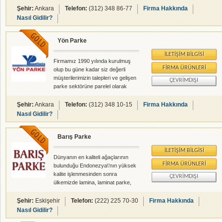
faaliyetimize devam etmekteyiz.
Şehir:
Ankara
Telefon:
(312) 348 86-77
Firma Hakkında
Satış mağazamızda MoonLoc
Nasıl Gidilir?
ürünlerinin bol çeşit ve renk
desenlerini görerek 500 m2geniş
Yön Parke
alanda yüksek sayılarda stok
imkanından faydalanın zevklerinizi
İLETIŞIM BILGISI
ertelemekzorunda kalmayın.
Firmamız 1990 yılında kurulmuş
Bölgesel olarak yer alan geniş bayi
FIRMA ÜRÜNLERI
olup bu güne kadar siz değerli
yelpazemiz sayesinde de
müşterilerimizin talepleri ve gelişen
ÇEVRIMDIŞI
sizlereüstün hizmet kalitesi
parke sektörüne parelel olarak
sunmakta ve her geçen gün
çalışmalarına yön vermiştir. Ayrıca
2006 yilından beri vario ve emoline
Şehir:
Ankara
Telefon:
(312) 348 10-15
Firma Hakkında
markalı laminat parkelerinin iç
Nasıl Gidilir?
anadolu bölge bayiliğini yürütmekte
olup,prensibi her zaman
Barış Parke
güven,kelite ve memnuniyet olan
firmamız,bundan sonrada bu ilkeleri
İLETIŞIM BILGISI
kendisine amaç edinecek ve siz
Dünyanın en kaliteli ağaçlarının
değerli müşterilerimize en iyi hizmeti
FIRMA ÜRÜNLERI
bulunduğu Endonezya\'nın yüksek
verebilmek için çalışmalarına hızla
kalite işlenmesinden sonra
ÇEVRIMDIŞI
devam edecektir.
ülkemizde lamina, laminat parke,
rabıta, parke ve merbaa olarak
sizlere en iyi, güleryüzlü kaliteli
Şehir:
Eskişehir
Telefon:
(222) 225 70-30
Firma Hakkında
hizmeti veren Canlı kardeşlerle
Nasıl Gidilir?
buluştu.