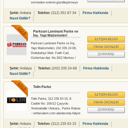
vermeden evlerini güzelleştirmeye
devam ediyor.
Şehir:
Ankara
Telefon:
(312) 351 87-34
Firma Hakkında
Nasıl Gidilir?
Parksan Laminant Parke ve
İnş. Yapı Malzemeleri
İLETIŞIM BILGISI
Parksan Laminant Parke ve İnş.
FIRMA ÜRÜNLERI
Yapı Malzemeleri, 242 335 24 68,
Dutlubahçe Mah. Fatih Cad.
ÇEVRIMDIŞI
Gürlerhan Apt. No:30/2 Merkez /
Antalya , Yapı İnşaat Malzemecileri
- Parke Rabıta - rehberalem.com
Şehir:
Antalya
Telefon:
(242) 335 24-68
Firma Hakkında
alanlarında faliyet gösteren
Nasıl Gidilir?
firmamızdır.
Tolin Parke
İLETIŞIM BILGISI
Tolin Parke, 312 235 63 15, 8.
FIRMA ÜRÜNLERI
Cadde No: 165/12 Çayyolu
Yenimahalle / Ankara , Parke Rabıta
ÇEVRIMDIŞI
- rehberalem.com alanlarında faliyet
gösteren firmamızdır.
Şehir:
Ankara
Telefon:
(312) 235 63-15
Firma Hakkında