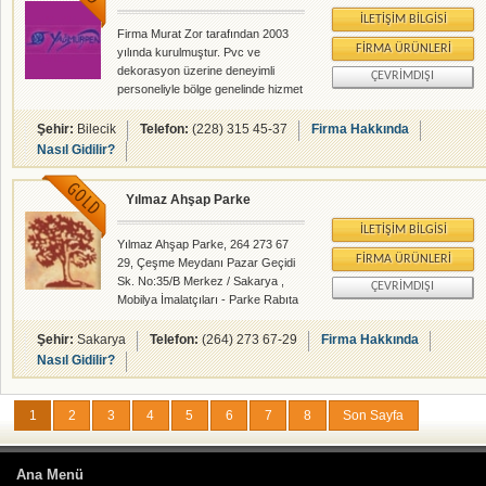
İLETIŞIM BILGISI
Firma Murat Zor tarafından 2003
FIRMA ÜRÜNLERI
yılında kurulmuştur. Pvc ve
dekorasyon üzerine deneyimli
ÇEVRIMDIŞI
personeliyle bölge genelinde hizmet
vermektedir.
Şehir:
Bilecik
Telefon:
(228) 315 45-37
Firma Hakkında
Nasıl Gidilir?
Yılmaz Ahşap Parke
İLETIŞIM BILGISI
Yılmaz Ahşap Parke, 264 273 67
FIRMA ÜRÜNLERI
29, Çeşme Meydanı Pazar Geçidi
Sk. No:35/B Merkez / Sakarya ,
ÇEVRIMDIŞI
Mobilya İmalatçıları - Parke Rabıta
- Dekorasyon - rehberalem.com
alanlarında faliyet gösteren
Şehir:
Sakarya
Telefon:
(264) 273 67-29
Firma Hakkında
firmamızdır.
Nasıl Gidilir?
1
2
3
4
5
6
7
8
Son Sayfa
Ana Menü