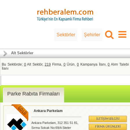
Sektörler
Şehirler
Alt Sektörler
Bu Sektörde;
0
Alt Sektör,
219
Firma,
0
Ürün,
0
Kampanya İlanı,
0
Alım Talebi
İlanı
Parke Rabıta Firmaları
Ankara Parkelam
İLETIŞIM BILGISI
Ankara Parkelam, 312 351 51 81,
FIRMA ÜRÜNLERI
Sırma Sokak No:69/A Siteler