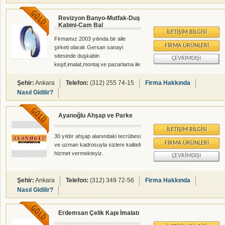
Revizyon Banyo-Mutfak-Duş
Kabini-Cam Bal
İLETIŞIM BILGISI
Firmamız 2003 yılında bir aile
FIRMA ÜRÜNLERI
şirketi olarak Gersan sanayi
sitesinde duşkabin
ÇEVRIMDIŞI
keşif,imalat,montaj ve pazarlama ile
hizmet vermeye başladıktan 1 yıl
sonra siz saygı değer
Şehir:
Ankara
Telefon:
(312) 255 74-15
Firma Hakkında
bayilerimizinde teşvik ve
Nasıl Gidilir?
katkılarıyla 2004 yılı ocak ayında
ürün yelpazesine
Ayanoğlu Ahşap ve Parke
mutfak,banyo,vestiyer,gömme
dolap ve her türlü dekorasyon
İLETIŞIM BILGISI
ihtiyacınıza cevap verebilecek
30 yıldır ahşap alanındaki tecrübesi
sizlere ve siz bayilerimizin
FIRMA ÜRÜNLERI
ve uzman kadrosuyla sizlere kaliteli
müşterilerinede özel tasarımlarıyla
hizmet vermekteyiz.
ÇEVRIMDIŞI
hitap edebilen üretimin yanı sıra
keşif,montaj ve teknik servisde alt
yapısını ciddi ve disiplinli bir hizmet
Şehir:
Ankara
Telefon:
(312) 349 72-56
Firma Hakkında
anlayışıyla yapara
Nasıl Gidilir?
Erdemsan Çelik Kapı İmalatı