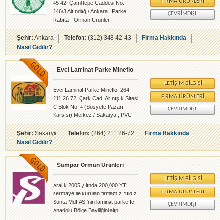
FIRMA ÜRÜNLERI
45 42, Çamlıtepe Caddesi No:
146/3 Altındağ / Ankara , Parke
ÇEVRIMDIŞI
Rabıta - Orman Ürünleri -
rehberalem.com alanlarında faliyet
gösteren firmamızdır.
Şehir:
Ankara
Telefon:
(312) 348 42-43
Firma Hakkında
Nasıl Gidilir?
Evci Laminat Parke Mineflo
İLETIŞIM BILGISI
Evci Laminat Parke Mineflo, 264
FIRMA ÜRÜNLERI
211 26 72, Çark Cad. Altınışık Sitesi
C Blok No: 4 (Sosyete Pazarı
ÇEVRIMDIŞI
Karşısı) Merkez / Sakarya , PVC
Alüminyum - Parke Rabıta -
rehberalem.com alanlarında faliyet
Şehir:
Sakarya
Telefon:
(264) 211 26-72
Firma Hakkında
gösteren firmamızdır.
Nasıl Gidilir?
Sampar Orman Ürünleri
İLETIŞIM BILGISI
Aralık 2005 yılında 200,000 YTL
FIRMA ÜRÜNLERI
sermaye ile kurulan firmamız Yıldız
Sunta Mdf.AŞ.'nin laminat parke İç
ÇEVRIMDIŞI
Anadolu Bölge Bayiliğini alıp
istikrarlı ve iyi hizmetanlayılışyla