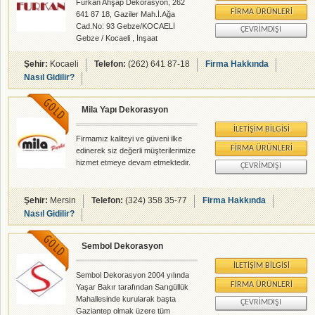
Furkan Ahşap Dekorasyon, 262
FIRMA ÜRÜNLERI
641 87 18, Gaziler Mah.İ.Ağa
Cad.No: 93 Gebze/KOCAELİ
ÇEVRIMDIŞI
Gebze / Kocaeli , İnşaat
Dekorasyon - Parke Rabıta -
Banyo Mutfak - rehberalem.com
Şehir:
Kocaeli
Telefon:
(262) 641 87-18
Firma Hakkında
alanlarında faliyet gösteren
Nasıl Gidilir?
firmamızdır.
Mila Yapı Dekorasyon
İLETIŞIM BILGISI
Firmamız kaliteyi ve güveni ilke
FIRMA ÜRÜNLERI
edinerek siz değerli müşterilerimize
hizmet etmeye devam etmektedir.
ÇEVRIMDIŞI
Şehir:
Mersin
Telefon:
(324) 358 35-77
Firma Hakkında
Nasıl Gidilir?
Sembol Dekorasyon
İLETIŞIM BILGISI
Sembol Dekorasyon 2004 yılında
FIRMA ÜRÜNLERI
Yaşar Bakır tarafından Sarıgüllük
Mahallesinde kurularak başta
ÇEVRIMDIŞI
Gaziantep olmak üzere tüm