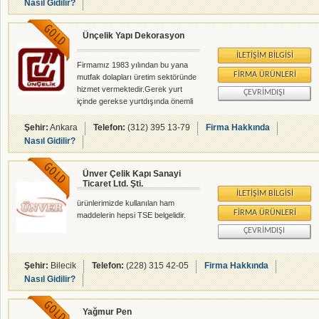
Nasıl Gidilir?
Ünçelik Yapı Dekorasyon
İLETIŞIM BILGISI
Firmamız 1983 yılından bu yana
FIRMA ÜRÜNLERI
mutfak dolapları üretim sektöründe
hizmet vermektedir.Gerek yurt
ÇEVRIMDIŞI
içinde gerekse yurtdışında önemli
işlere imza atmıştır. "Kalite detayda
saklıdır."
Şehir:
Ankara
Telefon:
(312) 395 13-79
Firma Hakkında
Nasıl Gidilir?
Ünver Çelik Kapı Sanayi
Ticaret Ltd. Şti.
İLETIŞIM BILGISI
ürünlerimizde kullanılan ham
FIRMA ÜRÜNLERI
maddelerin hepsi TSE belgelidir.
ÇEVRIMDIŞI
Şehir:
Bilecik
Telefon:
(228) 315 42-05
Firma Hakkında
Nasıl Gidilir?
Yağmur Pen