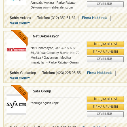
Altındağ / Ankara , Parke Rabıta -
ÇEVRIMDIŞI
Dekorasyon - rehberalem.com
alanlarında faliyet gösteren
firmamızdır.
Şehir:
Ankara
Telefon:
(312) 351 51-81
Firma Hakkında
Nasıl Gidilir?
Net Dekorasyon
İLETIŞIM BILGISI
Net Dekorasyon, 342 322 505 55-
FIRMA ÜRÜNLERI
56, Ali Fuat Cebesoy Bulvarı No: 70
Merkez / Gaziantep , Mobilya
ÇEVRIMDIŞI
İmalatçıları - Parke Rabıta - Orman
Ürünleri - Dekorasyon -
rehberalem.com alanlarında faliyet
Şehir:
Gaziantep
Telefon:
(423) 225 05-55
Firma Hakkında
gösteren firmamızdır.
Nasıl Gidilir?
Safa Group
İLETIŞIM BILGISI
''Yeniliğe açılan kapı''
FIRMA ÜRÜNLERI
ÇEVRIMDIŞI