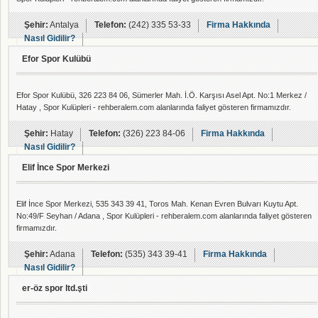
Şehir:
Antalya
Telefon:
(242) 335 53-33
Firma Hakkında
Nasıl Gidilir?
Efor Spor Kulübü
Efor Spor Kulübü, 326 223 84 06, Sümerler Mah. İ.Ö. Karşısı Asel Apt. No:1 Merkez /
Hatay , Spor Kulüpleri - rehberalem.com alanlarında faliyet gösteren firmamızdır.
Şehir:
Hatay
Telefon:
(326) 223 84-06
Firma Hakkında
Nasıl Gidilir?
Elif İnce Spor Merkezi
Elif İnce Spor Merkezi, 535 343 39 41, Toros Mah. Kenan Evren Bulvarı Kuytu Apt.
No:49/F Seyhan / Adana , Spor Kulüpleri - rehberalem.com alanlarında faliyet gösteren
firmamızdır.
Şehir:
Adana
Telefon:
(535) 343 39-41
Firma Hakkında
Nasıl Gidilir?
er-öz spor ltd.şti