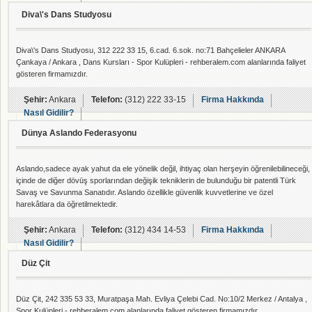
Diva\'s Dans Studyosu
Diva\'s Dans Studyosu, 312 222 33 15, 6.cad. 6.sok. no:71 Bahçelieler ANKARA
Çankaya / Ankara , Dans Kursları - Spor Kulüpleri - rehberalem.com alanlarında faliyet
gösteren firmamızdır.
Şehir:
Ankara
Telefon:
(312) 222 33-15
Firma Hakkında
Nasıl Gidilir?
Dünya Aslando Federasyonu
Aslando,sadece ayak yahut da ele yönelik değil, ihtiyaç olan herşeyin öğrenilebilineceği,
içinde de diğer dövüş sporlarından değişik tekniklerin de bulunduğu bir patentli Türk
Savaş ve Savunma Sanatıdır. Aslando özellikle güvenlik kuvvetlerine ve özel
harekâtlara da öğretilmektedir.
Şehir:
Ankara
Telefon:
(312) 434 14-53
Firma Hakkında
Nasıl Gidilir?
Düz Çit
Düz Çit, 242 335 53 33, Muratpaşa Mah. Evliya Çelebi Cad. No:10/2 Merkez / Antalya ,
Spor Kulüpleri - rehberalem.com alanlarında faliyet gösteren firmamızdır.