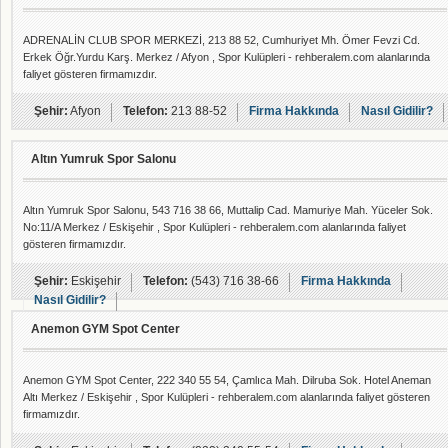
ADRENALİN CLUB SPOR MERKEZİ, 213 88 52, Cumhuriyet Mh. Ömer Fevzi Cd.
Erkek Öğr.Yurdu Karş. Merkez / Afyon , Spor Kulüpleri - rehberalem.com alanlarında
faliyet gösteren firmamızdır.
Şehir:
Afyon
Telefon:
213 88-52
Firma Hakkında
Nasıl Gidilir?
Altın Yumruk Spor Salonu
Altın Yumruk Spor Salonu, 543 716 38 66, Muttalip Cad. Mamuriye Mah. Yüceler Sok.
No:11/A Merkez / Eskişehir , Spor Kulüpleri - rehberalem.com alanlarında faliyet
gösteren firmamızdır.
Şehir:
Eskişehir
Telefon:
(543) 716 38-66
Firma Hakkında
Nasıl Gidilir?
Anemon GYM Spot Center
Anemon GYM Spot Center, 222 340 55 54, Çamlıca Mah. Dilruba Sok. Hotel Aneman
Altı Merkez / Eskişehir , Spor Kulüpleri - rehberalem.com alanlarında faliyet gösteren
firmamızdır.