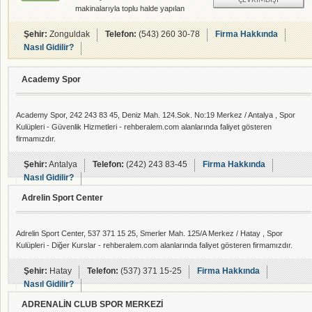
ÇEVRIMDIŞI
makinalarıyla toplu halde yapılan
özel bir spor programıdır. Tüm
dünyada uygulanan ve istasyon
Şehir:
Zonguldak
Telefon:
(543) 260 30-78
Firma Hakkında
sistemi (circuit training) adı verilen
Nasıl Gidilir?
bu spor programının amacı belli
aralıklarla aerobik ve aletli
Academy Spor
çalışmaları birleştirmektir. 30
DAKİKALIK bu egzersiz
programına katıldığınız andan
Academy Spor, 242 243 83 45, Deniz Mah. 124.Sok. No:19 Merkez / Antalya , Spor
itibaren b-fit sisteminin etkinliğini
Kulüpleri - Güvenlik Hizmetleri - rehberalem.com alanlarında faliyet gösteren
daha kolaylıkla fark edecek ancak
firmamızdır.
vaktin nasıl geçtiğini fark
etmeyeceksiniz.
Şehir:
Antalya
Telefon:
(242) 243 83-45
Firma Hakkında
Nasıl Gidilir?
Adrelin Sport Center
Adrelin Sport Center, 537 371 15 25, Smerler Mah. 125/A Merkez / Hatay , Spor
Kulüpleri - Diğer Kurslar - rehberalem.com alanlarında faliyet gösteren firmamızdır.
Şehir:
Hatay
Telefon:
(537) 371 15-25
Firma Hakkında
Nasıl Gidilir?
ADRENALİN CLUB SPOR MERKEZİ