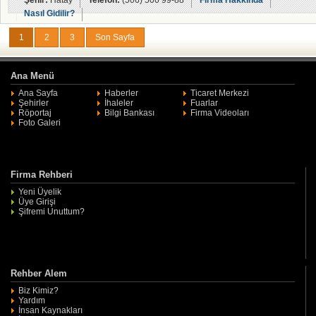
Şehir:
Hatay
Telefon:
(506) 506 99-88
Firma Hakkında
Nasıl Gidilir?
1
2
3
Son Sayfa
Ana Menü
Ana Sayfa
Haberler
Ticaret Merkezi
Şehirler
İhaleler
Fuarlar
Röportaj
Bilgi Bankası
Firma Videoları
Foto Galeri
Firma Rehberi
Yeni Üyelik
Üye Girişi
Şifremi Unuttum?
Rehber Alem
Biz Kimiz?
Yardım
İnsan Kaynakları