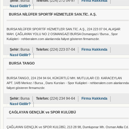
Şehir:
Bursa
Telefon:
(224) 272 04-97
Firma Hakkında
Nasıl Gidilir?
BURSA NİLÜFER SPORTİF HİZMETLER SAN.TİC. A.Ş.
BURSA NİLÜFER SPORTİF HİZMETLER SAN.TİC. A.Ş., 224 223 07 04, ALAŞAR
MAH. ÇAĞLAYAN YOLU NO 2 OSMANGAZİ BURSA Osmangazi / Bursa , Spor
Kulüpleri - rehberalem.com alanlarında faliyet gösteren firmamızdır.
Şehir:
Bursa
Telefon:
(224) 223 07-04
Firma Hakkında
Nasıl Gidilir?
BURSA TANGO
BURSA TANGO, 224 234 94 64, KÜKÜRTLÜ MH. MUTLULAR CD. KARACEYLAN
APT. 14/B Merkez / Bursa , Dans Kursları - Spor Kulüpleri - rehberalem.com alanlarında
faliyet gösteren firmamızdır.
Şehir:
Bursa
Telefon:
(224) 234 94-64
Firma Hakkında
Nasıl Gidilir?
ÇAĞLAYAN GENÇLİK ve SPOR KULÜBÜ
ÇAĞLAYAN GENÇLİK ve SPOR KULÜBÜ, 213 28 98, Dumlupınar Mh. Osman Atilla Cd.