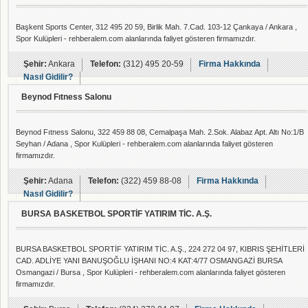
Başkent Sports Center, 312 495 20 59, Birlik Mah. 7.Cad. 103-12 Çankaya / Ankara ,
Spor Kulüpleri - rehberalem.com alanlarında faliyet gösteren firmamızdır.
Şehir:
Ankara
Telefon:
(312) 495 20-59
Firma Hakkında
Nasıl Gidilir?
Beynod Fıtness Salonu
Beynod Fıtness Salonu, 322 459 88 08, Cemalpaşa Mah. 2.Sok. Alabaz Apt. Altı No:1/B
Seyhan / Adana , Spor Kulüpleri - rehberalem.com alanlarında faliyet gösteren
firmamızdır.
Şehir:
Adana
Telefon:
(322) 459 88-08
Firma Hakkında
Nasıl Gidilir?
BURSA BASKETBOL SPORTİF YATIRIM TİC. A.Ş.
BURSA BASKETBOL SPORTİF YATIRIM TİC. A.Ş., 224 272 04 97, KIBRIS ŞEHİTLERİ
CAD. ADLİYE YANI BANUŞOĞLU İŞHANI NO:4 KAT:4/77 OSMANGAZİ BURSA
Osmangazi / Bursa , Spor Kulüpleri - rehberalem.com alanlarında faliyet gösteren
firmamızdır.