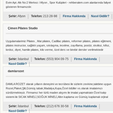
Evim Apt. Altı No:2 Merkez / Afyon , Spor Kulüpleri - rehberalem.com alanlarında faliyet
gösteren firmamızdır.
Şehir:
Afyon
Telefon:
213 28-98
Firma Hakkında
Nasıl Gidilir?
Çimen Pilates Studio
Uygulamalarimiz Pilates , Mat pilates, Cadillac pilates, reformer pilates, pilates eğitmeni,
pilates instructor, sağlıklı yaşam, sıkılaşma, incelme, zayıflama, postür, skoltoz, kifoz,
lordoz, diyet, hamile pilates, kilo verme, özel ders ve birebir dersler verilmektedir
Şehir:
İstanbul
Telefon:
(553) 904 09-75
Firma Hakkında
Nasıl Gidilir?
damlarozet
DAMLA ROZET olarak yılların deneyimi ve tecrübesi ile sizlerin zevkine,talebine uygun
Rozet,Plaket,Şilt,Gümüş tabak,Madalya,Kupa,Özel ödüller vs.olarak imalatımızı
sürdürmekteyiz. Firmamız her türlü maden alışımı ile imalat yapmaktatır.Özel kalıp
sistemi ile SICAK MİNELİ,SOĞUK MİNELİ,Altın kaplama ve Gümüş kaplamalı orjinal
rozetler üretmekteyiz. Geniş ürün kolekssiyonu ve kadromuzla her türlü müşteri
kategorisine hitap etmekte,sizlere kolay seçme ve beğenme imkanı sunmaktayız.
Şehir:
İstanbul
Telefon:
(212) 676 30-58
Firma Hakkında
Bizlerle tanışmak ,ür
Nasıl Gidilir?