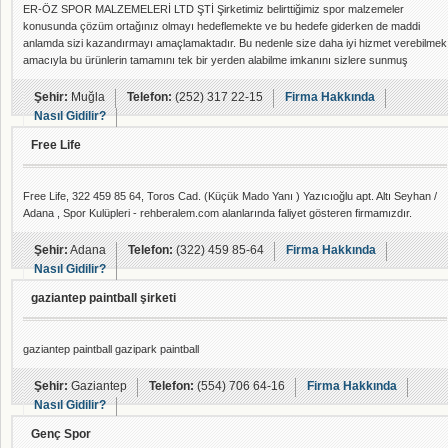
ER-ÖZ SPOR MALZEMELERİ LTD ŞTİ Şirketimiz belirttiğimiz spor malzemeler
konusunda çözüm ortağınız olmayı hedeflemekte ve bu hedefe giderken de maddi
anlamda sizi kazandırmayı amaçlamaktadır. Bu nedenle size daha iyi hizmet verebilmek
amacıyla bu ürünlerin tamamını tek bir yerden alabilme imkanını sizlere sunmuş
bulunmaktayız. Ayrıca Tüm Türkiye?ye online olarak satış yapmaktayız. Ürün bilgisi
veya toplu alımlarda sitemiz dışında bize telefonla ya da mail ile ulaşabilirsiniz.
Şehir:
Muğla
Telefon:
(252) 317 22-15
Firma Hakkında
Saygılarımızla; ürün grubları Spor malzeme
Nasıl Gidilir?
Free Life
Free Life, 322 459 85 64, Toros Cad. (Küçük Mado Yanı ) Yazıcıoğlu apt. Altı Seyhan /
Adana , Spor Kulüpleri - rehberalem.com alanlarında faliyet gösteren firmamızdır.
Şehir:
Adana
Telefon:
(322) 459 85-64
Firma Hakkında
Nasıl Gidilir?
gaziantep paintball şirketi
gaziantep paintball gazipark paintball
Şehir:
Gaziantep
Telefon:
(554) 706 64-16
Firma Hakkında
Nasıl Gidilir?
Genç Spor