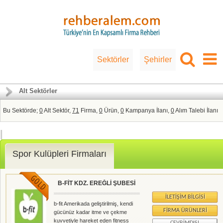
Sektörler
Şehirler
Alt Sektörler
Bu Sektörde;
0
Alt Sektör,
71
Firma,
0
Ürün,
0
Kampanya İlanı,
0
Alım Talebi İlanı
Spor Kulüpleri Firmaları
B-FİT KDZ. EREĞLİ ŞUBESİ
İLETIŞIM BILGISI
b-fit Amerikada geliştirilmiş, kendi
FIRMA ÜRÜNLERI
gücünüz kadar itme ve çekme
kuvvetiyle hareket eden fitness