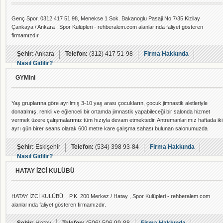
Genç Spor, 0312 417 51 98, Menekse 1 Sok. Bakanoglu Pasaji No:7/35 Kizilay
Çankaya / Ankara , Spor Kulüpleri - rehberalem.com alanlarında faliyet gösteren
firmamızdır.
Şehir:
Ankara
Telefon:
(312) 417 51-98
Firma Hakkında
Nasıl Gidilir?
GYMini
Yaş gruplarına göre ayrılmış 3-10 yaş arası çocukların, çocuk jimnastik aletleriyle
donatılmış, renkli ve eğlenceli bir ortamda jimnastik yapabileceği bir salonda hizmet
vermek üzere çalışmalarımız tüm hızıyla devam etmektedir. Antremanlarımız haftada iki
ayrı gün birer seans olarak 600 metre kare çalışma sahası bulunan salonumuzda
gerçekleşecektir. GYMini Batıkent&#39;in Çamlıca girişinde, Gündüz Ökçün Caddesi
üzerinde DuruPark konutlarındadır. Salonumuza tramvay ve otobüs gibi toplu taşıma
Şehir:
Eskişehir
Telefon:
(534) 398 93-84
Firma Hakkında
araçlarıyla
Nasıl Gidilir?
HATAY İZCİ KULÜBÜ
HATAY İZCİ KULÜBÜ, , P.K. 200 Merkez / Hatay , Spor Kulüpleri - rehberalem.com
alanlarında faliyet gösteren firmamızdır.