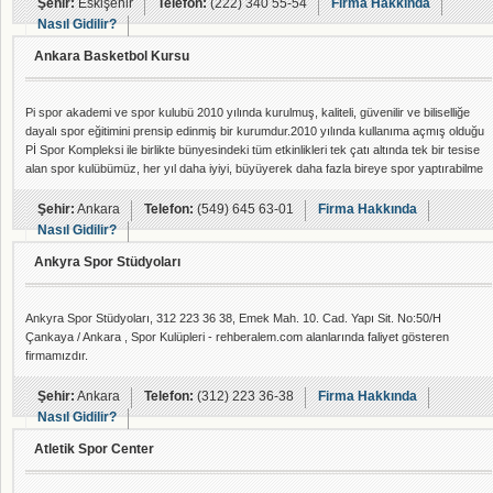
Şehir:
Eskişehir
Telefon:
(222) 340 55-54
Firma Hakkında
Nasıl Gidilir?
Ankara Basketbol Kursu
Pi spor akademi ve spor kulubü 2010 yılında kurulmuş, kaliteli, güvenilir ve biliselliğe
dayalı spor eğitimini prensip edinmiş bir kurumdur.2010 yılında kullanıma açmış olduğu
Pİ Spor Kompleksi ile birlikte bünyesindeki tüm etkinlikleri tek çatı altında tek bir tesise
alan spor kulübümüz, her yıl daha iyiyi, büyüyerek daha fazla bireye spor yaptırabilme
amacını ve üst düzey eğitimle sportif başarıyı da yakalayabilme misyonunu
yüklenmiştir.
Şehir:
Ankara
Telefon:
(549) 645 63-01
Firma Hakkında
Nasıl Gidilir?
Ankyra Spor Stüdyoları
Ankyra Spor Stüdyoları, 312 223 36 38, Emek Mah. 10. Cad. Yapı Sit. No:50/H
Çankaya / Ankara , Spor Kulüpleri - rehberalem.com alanlarında faliyet gösteren
firmamızdır.
Şehir:
Ankara
Telefon:
(312) 223 36-38
Firma Hakkında
Nasıl Gidilir?
Atletik Spor Center