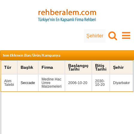
Şehirler
Başlangıç
Bitiş
Tür
Başlık
Firma
Şehir
Tarihi
Tarihi
Medine Hac
Alım
2030-
Seccade
Umre
2006-10-20
Diyarbakır
Talebi
10-20
Malzemeleri