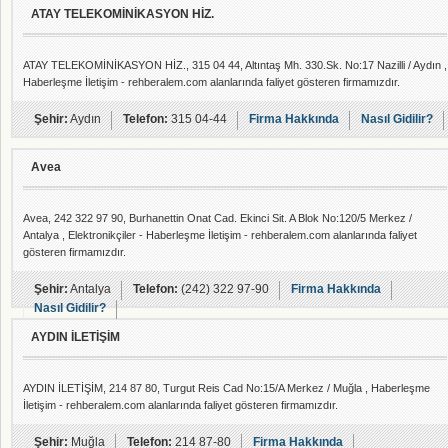
ATAY TELEKOMİNİKASYON HİZ.
ATAY TELEKOMİNİKASYON HİZ., 315 04 44, Altıntaş Mh. 330.Sk. No:17 Nazilli / Aydın ,
Haberleşme İletişim - rehberalem.com alanlarında faliyet gösteren firmamızdır.
Şehir:
Aydın
Telefon:
315 04-44
Firma Hakkında
Nasıl Gidilir?
Avea
Avea, 242 322 97 90, Burhanettin Onat Cad. Ekinci Sit. A Blok No:120/5 Merkez /
Antalya , Elektronikçiler - Haberleşme İletişim - rehberalem.com alanlarında faliyet
gösteren firmamızdır.
Şehir:
Antalya
Telefon:
(242) 322 97-90
Firma Hakkında
Nasıl Gidilir?
AYDIN İLETİŞİM
AYDIN İLETİŞİM, 214 87 80, Turgut Reis Cad No:15/A Merkez / Muğla , Haberleşme
İletişim - rehberalem.com alanlarında faliyet gösteren firmamızdır.
Şehir:
Muğla
Telefon:
214 87-80
Firma Hakkında