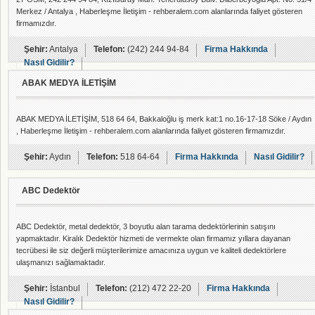
Merkez / Antalya , Haberleşme İletişim - rehberalem.com alanlarında faliyet gösteren
firmamızdır.
Şehir:
Antalya
Telefon:
(242) 244 94-84
Firma Hakkında
Nasıl Gidilir?
ABAK MEDYA İLETİŞİM
ABAK MEDYA İLETİŞİM, 518 64 64, Bakkaloğlu iş merk kat:1 no.16-17-18 Söke / Aydın
, Haberleşme İletişim - rehberalem.com alanlarında faliyet gösteren firmamızdır.
Şehir:
Aydın
Telefon:
518 64-64
Firma Hakkında
Nasıl Gidilir?
ABC Dedektör
ABC Dedektör, metal dedektör, 3 boyutlu alan tarama dedektörlerinin satışını
yapmaktadır. Kiralık Dedektör hizmeti de vermekte olan firmamız yıllara dayanan
tecrübesi ile siz değerli müşterilerimize amacınıza uygun ve kaliteli dedektörlere
ulaşmanızı sağlamaktadır.
Şehir:
İstanbul
Telefon:
(212) 472 22-20
Firma Hakkında
Nasıl Gidilir?