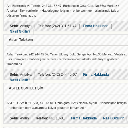
Artı Elektronik Ve Teknik, 242 311 57 47, Burhanettin Onat Cad. No:66/a Merkez /
Antalya , Elektronikçiler - Haberleşme İletişim - rehberalem.com alanlarında faliyet
gösteren firmamızdır.
Şehir:
Antalya
Telefon:
(242) 311 57-47
Firma Hakkında
Nasıl Gidilir?
Aslan Telekom
Aslan Telekom, 242 244 45 07, Yener Ulusoy Bulv. Şengül Apt. No:30 Merkez / Antalya ,
Elektronikçiler - Haberleşme İletişim - rehberalem.com alanlarında faliyet gösteren
firmamızdır.
Şehir:
Antalya
Telefon:
(242) 244 45-07
Firma Hakkında
Nasıl Gidilir?
ASTEL GSM İLETİŞİM
ASTEL GSM İLETİŞİM, 441 13 81, Uzun çarşı 52/B Nazilli / Aydın , Haberleşme İletişim
- rehberalem.com alanlarında faliyet gösteren firmamızdır.
Şehir:
Aydın
Telefon:
441 13-81
Firma Hakkında
Nasıl Gidilir?