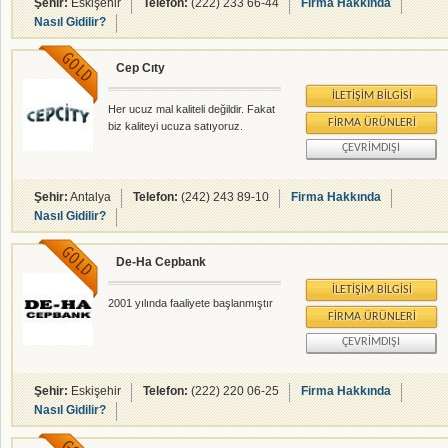
Şehir:
Eskişehir
Telefon:
(222) 233 66-44
Firma Hakkında
Nasıl Gidilir?
Cep Cıty
İLETIŞIM BILGISI
Her ucuz mal kaliteli değildir. Fakat
FIRMA ÜRÜNLERI
biz kaliteyi ucuza satıyoruz.
ÇEVRIMDIŞI
Şehir:
Antalya
Telefon:
(242) 243 89-10
Firma Hakkında
Nasıl Gidilir?
De-Ha Cepbank
İLETIŞIM BILGISI
2001 yılında faaliyete başlanmıştır
FIRMA ÜRÜNLERI
ÇEVRIMDIŞI
Şehir:
Eskişehir
Telefon:
(222) 220 06-25
Firma Hakkında
Nasıl Gidilir?