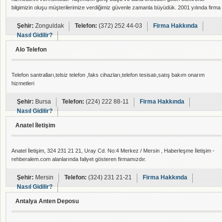
bilgimizin oluşu müşterilerimize verdiğimiz güvenle zamanla büyüdük. 2001 yılında firma
ortak sayımız 3e personel sayımız 5e yükseltilmiştir. İlk olarak, merkezi Ankarada olan
Telsis Telekomünikasyon A.Ş. firmasının Telefon Santralleri Zonguldak bayiliğini aldık.
Şehir:
Zonguldak
Telefon:
(372) 252 44-03
Firma Hakkında
Daha sonra Kare
Nasıl Gidilir?
Alo Telefon
Telefon santralları,telsiz telefon ,faks cihazları,telefon tesisatı,satış bakım onarım
hizmetleri
Şehir:
Bursa
Telefon:
(224) 222 88-11
Firma Hakkında
Nasıl Gidilir?
Anatel İletişim
Anatel İletişim, 324 231 21 21, Uray Cd. No:4 Merkez / Mersin , Haberleşme İletişim -
rehberalem.com alanlarında faliyet gösteren firmamızdır.
Şehir:
Mersin
Telefon:
(324) 231 21-21
Firma Hakkında
Nasıl Gidilir?
Antalya Anten Deposu