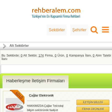
Sektörler
Şehirler
Alt Sektörler
Bu Sektörde;
0
Alt Sektör,
174
Firma,
0
Ürün,
0
Kampanya İlanı,
0
Alım Talebi
İlanı
Haberleşme İletişim Firmaları
Çağlar Elektronik
İLETIŞIM BILGISI
HAKKIMIZDA Çağlar Teknoloji
FIRMA ÜRÜNLERI
bilişim sektöründe faaliyet