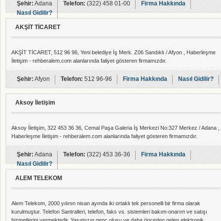
Şehir:
Adana
Telefon:
(322) 458 01-00
Firma Hakkında
Nasıl Gidilir?
AKŞİT TİCARET
AKŞİT TİCARET, 512 96 96, Yeni belediye İş Merk. Z06 Sandıklı / Afyon , Haberleşme
İletişim - rehberalem.com alanlarında faliyet gösteren firmamızdır.
Şehir:
Afyon
Telefon:
512 96-96
Firma Hakkında
Nasıl Gidilir?
Aksoy İletişim
Aksoy İletişim, 322 453 36 36, Cemal Paşa Galeria İş Merkezi No:327 Merkez / Adana ,
Haberleşme İletişim - rehberalem.com alanlarında faliyet gösteren firmamızdır.
Şehir:
Adana
Telefon:
(322) 453 36-36
Firma Hakkında
Nasıl Gidilir?
ALEM TELEKOM
Alem Telekom, 2000 yılının nisan ayında iki ortaklı tek personelli bir firma olarak
kurulmuştur. Telefon Santralleri, telefon, faks vs. sistemleri bakım-onarım ve satışı
hizmetlerini vermektedir. Yaşımızın genç oluşu ve daha önceden gelen elektronik