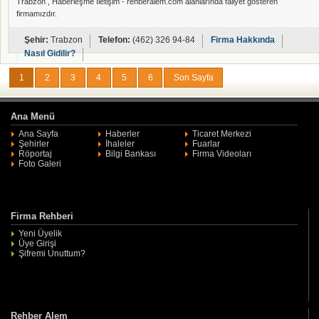
Trabzon , Haberleşme İletişim - rehberalem.com alanlarında faliyet gösteren
firmamızdır.
Şehir:
Trabzon
Telefon:
(462) 326 94-84
Firma Hakkında
Nasıl Gidilir?
1
2
3
4
5
6
Son Sayfa
Ana Menü
Ana Sayfa
Haberler
Ticaret Merkezi
Şehirler
İhaleler
Fuarlar
Röportaj
Bilgi Bankası
Firma Videoları
Foto Galeri
Firma Rehberi
Yeni Üyelik
Üye Girişi
Şifremi Unuttum?
Rehber Alem