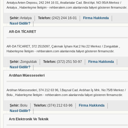
Antalya Anten Deposu, 242 244 16 01, Anafartalar Cad. Birol Apt. NO:95/A Merkez /
Antalya , Haberleşme İletişim - rehberalem.com alanlarında faliyet gösteren firmamızdır.
Şehir:
Antalya
Telefon:
(242) 244 16-01
Firma Hakkında
Nasıl Gidilir?
AR-DA TİCARET
AR-DA TİCARET, 372 2515097, Çakmak İşhanı Kat:2 No:22 Merkez / Zonguldak ,
Haberleşme İletişim - rehberalem.com alanlarında faliyet gösteren firmamızdır.
Şehir:
Zonguldak
Telefon:
(372) 251 50-97
Firma Hakkında
Nasıl Gidilir?
Ardıhan Müesseseleri
Ardıhan Müesseseleri, 374 212 63 96, İ.Baysal Cad. Ardıhan İş Mrk. No:75/B Merkez /
Bolu , Haberleşme İletişim - rehberalem.com alanlarında faliyet gösteren firmamızdır.
Şehir:
Bolu
Telefon:
(374) 212 63-96
Firma Hakkında
Nasıl Gidilir?
Artı Elektronik Ve Teknik