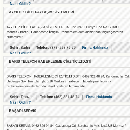
Nasıl Gidilir?
AYYILDIZ BİLGİ PAYLAŞIM SİSTEMLERİ
AYYILDIZ BİLGİ PAYLAŞIM SİSTEMLERİ, 378 2287979, Lütfiye Cad.No.17 Kat.1
Merkez / Bartın , Haberleşme İletişim - rehberalem.com alanlarında faliyet gösteren
firmamızdır.
Şehir:
Bartın
Telefon:
(378) 228 79-79
Firma Hakkında
Nasıl Gidilir?
BARIŞ TELEFON HABERLEŞME CİHZ.TİC.LTD.ŞTİ
BARIŞ TELEFON HABERLEŞME CİHZ.TİC.LTD.ŞTİ, 0462 321 48 74, Kunduracılar Cd.
Dedeoğlu Sok. Pustular İşh. 6/16 Merkez / Trabzon , Haberleşme İletişim -
rehberalem.com alanlarında faliyet gösteren firmamızdır.
Şehir:
Trabzon
Telefon:
(462) 321 48-74
Firma Hakkında
Nasıl Gidilir?
BAŞARI SERVİS
BAŞARI SERVİS, 0462 326 94 84, Gaziapaşa Cd. Saruhan İş Mrk. No:13/B Merkez /