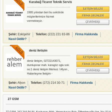
Karabağ Ticaret Teknik Servis
İLETIŞIM BILGISI
1995 yılından beri bu sektörde
FIRMA ÜRÜNLERI
müşterilerimize hizmet
vermekteyiz.
ÇEVRIMDIŞI
Şehir:
Eskişehir
Telefon:
(222) 221 83-86
Firma Hakkında
Nasıl Gidilir?
deniz iletişim
İLETIŞIM BILGISI
deniz iletişim, 02722143071,
FIRMA ÜRÜNLERI
dumlupınar mah. karagöz oglu sok.
no:1 deniz iletişim Merkez / Afyon ,
ÇEVRIMDIŞI
Haberleşme İletişim -
rehberalem.com alanlarında faliyet
gösteren firmamızdır.
Şehir:
Afyon
Telefon:
(272) 214 30-71
Firma Hakkında
Nasıl Gidilir?
27 GSM
27 GSM, 242 244 94 84, Kızılsaray Mah. Yenerulusoy Bulv. Dilberbeyoğlu Apt. No: 51/4