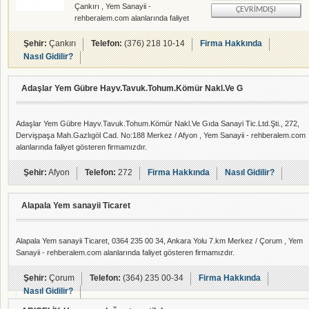
Çankırı , Yem Sanayii -
ÇEVRIMDIŞI
rehberalem.com alanlarında faliyet
gösteren firmamızdır.
Şehir:
Çankırı
Telefon:
(376) 218 10-14
Firma Hakkında
Nasıl Gidilir?
Adaşlar Yem Gübre Hayv.Tavuk.Tohum.Kömür Nakl.Ve G
Adaşlar Yem Gübre Hayv.Tavuk.Tohum.Kömür Nakl.Ve Gıda Sanayi Tic.Ltd.Şti., 272,
Dervişpaşa Mah.Gazlıgöl Cad. No:188 Merkez / Afyon , Yem Sanayii - rehberalem.com
alanlarında faliyet gösteren firmamızdır.
Şehir:
Afyon
Telefon:
272
Firma Hakkında
Nasıl Gidilir?
Alapala Yem sanayii Ticaret
Alapala Yem sanayii Ticaret, 0364 235 00 34, Ankara Yolu 7.km Merkez / Çorum , Yem
Sanayii - rehberalem.com alanlarında faliyet gösteren firmamızdır.
Şehir:
Çorum
Telefon:
(364) 235 00-34
Firma Hakkında
Nasıl Gidilir?