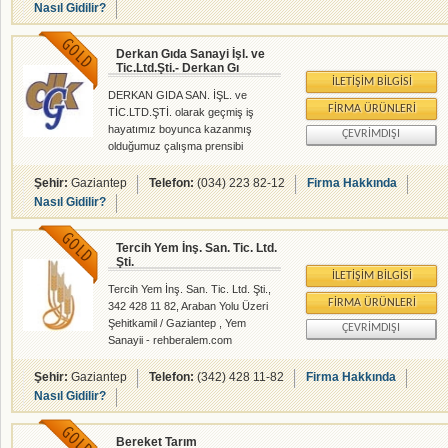
hijyenin birleştiği modern üretim
Nasıl Gidilir?
tesislerimizde, aylık 10 milyon adet
yumurta ambalajlama kapasitesine
Derkan Gıda Sanayi İşl. ve
sahibiz. Tavaş yumurta üretim
Tic.Ltd.Şti.- Derkan Gı
(depo,tasnif, paketleme, dağıtım)
İLETIŞIM BILGISI
tesisimizde üretimlerimizin her
DERKAN GIDA SAN. İŞL. ve
aşamasında pest kontrol, personel
FIRMA ÜRÜNLERI
TİC.LTD.ŞTİ. olarak geçmiş iş
hijyeni, portör muayeneleri, tesis
hayatımız boyunca kazanmış
ÇEVRIMDIŞI
hijyeni, ekipman hijyeni, yumurta
olduğumuz çalışma prensibi
analizleri ve kalibrasyonu veterine
doğrultusunda karşılaşacağımız
her türlü yeni koşula ayak
Şehir:
Gaziantep
Telefon:
(034) 223 82-12
Firma Hakkında
uydurabileceğimize inanmaktayız.
Nasıl Gidilir?
Kaliteli, sağlık koşulları altında
üretilen ürünlerimiz ve güler yüzlü
Tercih Yem İnş. San. Tic. Ltd.
personellerimizle 47 yıldır
Şti.
sofralarınızdayız. Sürekli yenilenen
İLETIŞIM BILGISI
çalışma şeklimiz ile mevcut
Tercih Yem İnş. San. Tic. Ltd. Şti.,
bilgilerimizi kullanarak ve gerekli
FIRMA ÜRÜNLERI
342 428 11 82, Araban Yolu Üzeri
bilgileri edinerek sorumluluğumuz
Şehitkamil / Gaziantep , Yem
ÇEVRIMDIŞI
altındaki her işi başarıyla yerine
Sanayii - rehberalem.com
getirebilmenin mutluluğunu
alanlarında faliyet gösteren
taşımaktayız.B
firmamızdır.
Şehir:
Gaziantep
Telefon:
(342) 428 11-82
Firma Hakkında
Nasıl Gidilir?
Bereket Tarım