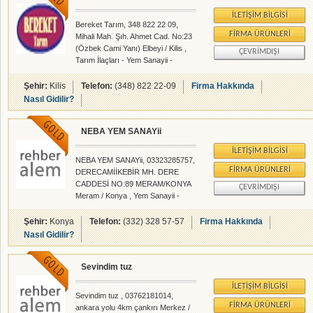
İLETIŞIM BILGISI
Bereket Tarım, 348 822 22 09,
FIRMA ÜRÜNLERI
Mihali Mah. Şıh. Ahmet Cad. No:23
(Özbek Cami Yanı) Elbeyi / Kilis ,
ÇEVRIMDIŞI
Tarım İlaçları - Yem Sanayii -
Zahireciler Tarım Ürünleri -
rehberalem.com alanlarında faliyet
Şehir:
Kilis
Telefon:
(348) 822 22-09
Firma Hakkında
gösteren firmamızdır.
Nasıl Gidilir?
NEBA YEM SANAYii
İLETIŞIM BILGISI
NEBA YEM SANAYii, 03323285757,
FIRMA ÜRÜNLERI
DERECAMİİKEBİR MH. DERE
CADDESİ NO:89 MERAM/KONYA
ÇEVRIMDIŞI
Meram / Konya , Yem Sanayii -
rehberalem.com alanlarında faliyet
gösteren firmamızdır.
Şehir:
Konya
Telefon:
(332) 328 57-57
Firma Hakkında
Nasıl Gidilir?
Sevindim tuz
İLETIŞIM BILGISI
Sevindim tuz , 03762181014,
FIRMA ÜRÜNLERI
ankara yolu 4km çankırı Merkez /