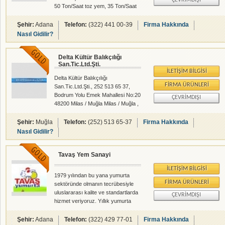
ÇEVRIMDIŞI
50 Ton/Saat toz yem, 35 Ton/Saat
pelet yem üretilebilmektedir. 10.000
ton kapasiteli çelik tahıl depolama
Şehir:
Adana
Telefon:
(322) 441 00-39
Firma Hakkında
sistemimiz 30 ton/saat kapasiteli
Nasıl Gidilir?
mısır kurutma , en son teknoloji
ürünü soya pişirme (roasted soya)
Delta Kültür Balıkçılığı
tesislerimiz ile günümüzün en
San.Tic.Ltd.Şti.
gelişmiş bilgisayar kontrol ve
İLETIŞIM BILGISI
işletme sistemleri tarafından
Delta Kültür Balıkçılığı
denetlenerek üretim yapılmaktadır.
FIRMA ÜRÜNLERI
San.Tic.Ltd.Şti., 252 513 65 37,
Bodrum Yolu Emek Mahallesi No:20
ÇEVRIMDIŞI
48200 Milas / Muğla Milas / Muğla ,
Balıkçılar - Yem Sanayii - Denizcilik
- rehberalem.com alanlarında faliyet
Şehir:
Muğla
Telefon:
(252) 513 65-37
Firma Hakkında
gösteren firmamızdır.
Nasıl Gidilir?
Tavaş Yem Sanayi
İLETIŞIM BILGISI
1979 yılından bu yana yumurta
FIRMA ÜRÜNLERI
sektöründe olmanın tecrübesiyle
uluslararası kalite ve standartlarda
ÇEVRIMDIŞI
hizmet veriyoruz. Yıllık yumurta
üretimimiz ile bölgenin en büyük
üreticisi konumundayız. Teknoloji ile
Şehir:
Adana
Telefon:
(322) 429 77-01
Firma Hakkında