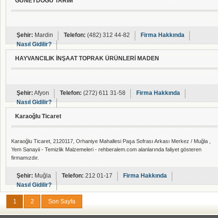
GÜNEYDOĞU TARIM
Şehir:
Mardin
Telefon:
(482) 312 44-82
Firma Hakkında
Nasıl Gidilir?
HAYVANCILIK İNŞAAT TOPRAK ÜRÜNLERİ MADEN
Şehir:
Afyon
Telefon:
(272) 611 31-58
Firma Hakkında
Nasıl Gidilir?
Karaoğlu Ticaret
Karaoğlu Ticaret, 2120117, Orhaniye Mahallesi Paşa Sofrası Arkası Merkez / Muğla ,
Yem Sanayii - Temizlik Malzemeleri - rehberalem.com alanlarında faliyet gösteren
firmamızdır.
Şehir:
Muğla
Telefon:
212 01-17
Firma Hakkında
Nasıl Gidilir?
1
2
Son Sayfa