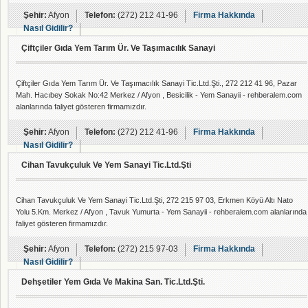
Şehir:
Afyon
Telefon:
(272) 212 41-96
Firma Hakkında
Nasıl Gidilir?
Çiftçiler Gıda Yem Tarım Ür. Ve Taşımacılık Sanayi
Çiftçiler Gıda Yem Tarım Ür. Ve Taşımacılık Sanayi Tic.Ltd.Şti., 272 212 41 96, Pazar
Mah. Hacıbey Sokak No:42 Merkez / Afyon , Besicilik - Yem Sanayii - rehberalem.com
alanlarında faliyet gösteren firmamızdır.
Şehir:
Afyon
Telefon:
(272) 212 41-96
Firma Hakkında
Nasıl Gidilir?
Cihan Tavukçuluk Ve Yem Sanayi Tic.Ltd.Şti
Cihan Tavukçuluk Ve Yem Sanayi Tic.Ltd.Şti, 272 215 97 03, Erkmen Köyü Altı Nato
Yolu 5.Km. Merkez / Afyon , Tavuk Yumurta - Yem Sanayii - rehberalem.com alanlarında
faliyet gösteren firmamızdır.
Şehir:
Afyon
Telefon:
(272) 215 97-03
Firma Hakkında
Nasıl Gidilir?
Dehşetiler Yem Gıda Ve Makina San. Tic.Ltd.Şti.