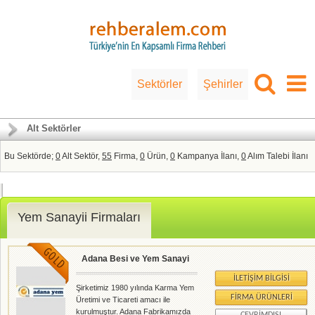
Sektörler
Şehirler
Alt Sektörler
Bu Sektörde;
0
Alt Sektör,
55
Firma,
0
Ürün,
0
Kampanya İlanı,
0
Alım Talebi İlanı
Yem Sanayii Firmaları
Adana Besi ve Yem Sanayi
İLETIŞIM BILGISI
Şirketimiz 1980 yılında Karma Yem
FIRMA ÜRÜNLERI
Üretimi ve Ticareti amacı ile
kurulmuştur. Adana Fabrikamızda