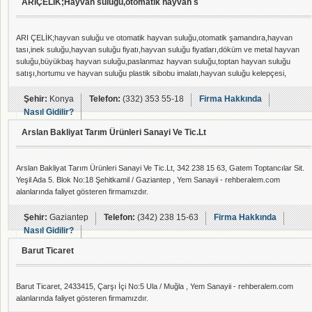
ARIÇELİK;Hayvan suluğu,otomatik hayvan s
ARI ÇELİK;hayvan suluğu ve otomatik hayvan suluğu,otomatik şamandıra,hayvan
tası,inek suluğu,hayvan suluğu fiyatı,hayvan suluğu fiyatları,döküm ve metal hayvan
suluğu,büyükbaş hayvan suluğu,paslanmaz hayvan suluğu,toptan hayvan suluğu
satışı,hortumu ve hayvan suluğu plastik sibobu imalatı,hayvan suluğu kelepçesi,
,hayvan suluğu yedek parçası imalatı yapmaktadır.
Şehir:
Konya
Telefon:
(332) 353 55-18
Firma Hakkında
Nasıl Gidilir?
Arslan Bakliyat Tarım Ürünleri Sanayi Ve Tic.Lt
Arslan Bakliyat Tarım Ürünleri Sanayi Ve Tic.Lt, 342 238 15 63, Gatem Toptancılar Sit.
Yeşil Ada 5. Blok No:18 Şehitkamil / Gaziantep , Yem Sanayii - rehberalem.com
alanlarında faliyet gösteren firmamızdır.
Şehir:
Gaziantep
Telefon:
(342) 238 15-63
Firma Hakkında
Nasıl Gidilir?
Barut Ticaret
Barut Ticaret, 2433415, Çarşı İçi No:5 Ula / Muğla , Yem Sanayii - rehberalem.com
alanlarında faliyet gösteren firmamızdır.