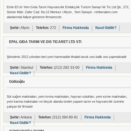
Emin-El Un Yem Gıda Tarım Hayvancılık Emlakçılık Turizm Sanayi Ve Tic.Ltd.Şti., 272,
Sümer Mah. Zafer Cad. No:12 Merkez / Afyon , Yem Sanayii - rehberalem.com
alanlarında faliyet gösteren firmamızdır.
Şehir:
Afyon
Telefon:
272
Firma Hakkında
Nasıl Gidilir?
EPAL GIDA TARIM VE DIS TICARET LTD STI
Şirketimiz 2012 yılından beri yem hammadde ithalati tavuk unu balik unu yapmaktadir
Şehir:
İstanbul
Telefon:
(212) 282 33-00
Firma Hakkında
Nasıl Gidilir?
Güllüoğlu
Süt sağım makinaları, yem kırma makinaları, hayvan sulukları, yem ezme makinaları,
yem karma makinaları ve birçok alanda üretim yapam tarım ve hayvancılık üzerine
çalışan bir firmadır
Şehir:
Ankara
Telefon:
(312) 394 80-91
Firma Hakkında
Nasıl Gidilir?