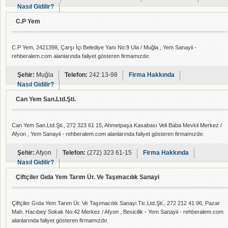
Nasıl Gidilir?
C.P Yem
C.P Yem, 2421398, Çarşı İçi Belediye Yanı No:9 Ula / Muğla , Yem Sanayii -
rehberalem.com alanlarında faliyet gösteren firmamızdır.
Şehir:
Muğla
Telefon:
242 13-98
Firma Hakkında
Nasıl Gidilir?
Can Yem San.Ltd.Şti.
Can Yem San.Ltd.Şti., 272 323 61 15, Ahmetpaşa Kasabası Veli Baba Mevkii Merkez /
Afyon , Yem Sanayii - rehberalem.com alanlarında faliyet gösteren firmamızdır.
Şehir:
Afyon
Telefon:
(272) 323 61-15
Firma Hakkında
Nasıl Gidilir?
Çiftçiler Gıda Yem Tarım Ür. Ve Taşımacılık Sanayi
Çiftçiler Gıda Yem Tarım Ür. Ve Taşımacılık Sanayi Tic.Ltd.Şti., 272 212 41 96, Pazar
Mah. Hacıbey Sokak No:42 Merkez / Afyon , Besicilik - Yem Sanayii - rehberalem.com
alanlarında faliyet gösteren firmamızdır.