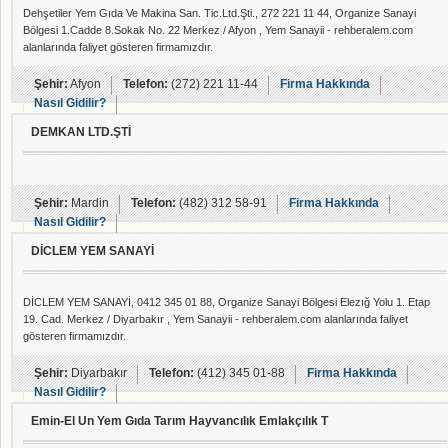
Dehşetiler Yem Gıda Ve Makina San. Tic.Ltd.Şti., 272 221 11 44, Organize Sanayi
Bölgesi 1.Cadde 8.Sokak No. 22 Merkez / Afyon , Yem Sanayii - rehberalem.com
alanlarında faliyet gösteren firmamızdır.
Şehir:
Afyon
Telefon:
(272) 221 11-44
Firma Hakkında
Nasıl Gidilir?
DEMKAN LTD.ŞTİ
Şehir:
Mardin
Telefon:
(482) 312 58-91
Firma Hakkında
Nasıl Gidilir?
DİCLEM YEM SANAYİ
DİCLEM YEM SANAYİ, 0412 345 01 88, Organize Sanayi Bölgesi Elezığ Yolu 1. Etap
19. Cad. Merkez / Diyarbakır , Yem Sanayii - rehberalem.com alanlarında faliyet
gösteren firmamızdır.
Şehir:
Diyarbakır
Telefon:
(412) 345 01-88
Firma Hakkında
Nasıl Gidilir?
Emin-El Un Yem Gıda Tarım Hayvancılık Emlakçılık T