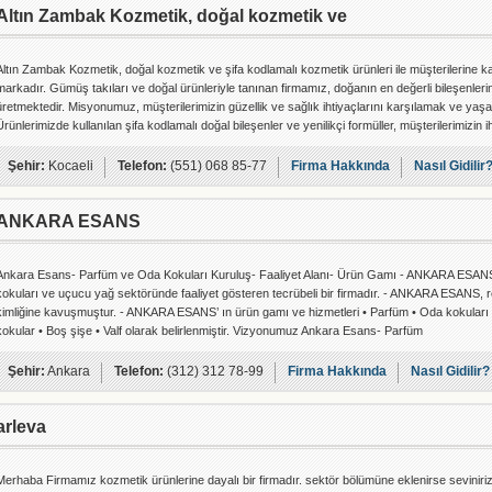
Altın Zambak Kozmetik, doğal kozmetik ve
Altın Zambak Kozmetik, doğal kozmetik ve şifa kodlamalı kozmetik ürünleri ile müşterilerine kal
markadır. Gümüş takıları ve doğal ürünleriyle tanınan firmamız, doğanın en değerli bileşenlerini
üretmektedir. Misyonumuz, müşterilerimizin güzellik ve sağlık ihtiyaçlarını karşılamak ve yaşa
Ürünlerimizde kullanılan şifa kodlamalı doğal bileşenler ve yenilikçi formüller, müşterilerimizin i
Şehir:
Kocaeli
Telefon:
(551) 068 85-77
Firma Hakkında
Nasıl Gidilir
ANKARA ESANS
Ankara Esans- Parfüm ve Oda Kokuları Kuruluş- Faaliyet Alanı- Ürün Gamı - ANKARA ESANS, 
kokuları ve uçucu yağ sektöründe faaliyet gösteren tecrübeli bir firmadır. - ANKARA ESANS, 
kimliğine kavuşmuştur. - ANKARA ESANS’ ın ürün gamı ve hizmetleri • Parfüm • Oda kokuları •
kokular • Boş şişe • Valf olarak belirlenmiştir. Vizyonumuz Ankara Esans- Parfüm
Şehir:
Ankara
Telefon:
(312) 312 78-99
Firma Hakkında
Nasıl Gidilir?
arleva
Merhaba Firmamız kozmetik ürünlerine dayalı bir firmadır. sektör bölümüne eklenirse seviniri