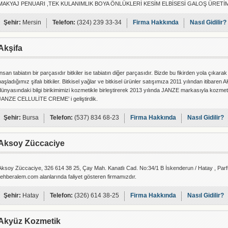
MAKYAJ PENUARI ,TEK KULANIMLIK BOYA ÖNLÜKLERİ KESİM ELBİSESİ GALOŞ ÜRETİ
Şehir:
Mersin
Telefon:
(324) 239 33-34
Firma Hakkında
Nasıl Gidilir?
Akşifa
İnsan tabiatın bir parçasıdır bitkiler ise tabiatın diğer parçasıdır. Bizde bu fikirden yola ç
başladığımız şifalı bitkiler. Bitkisel yağlar ve bitkisel ürünler satışımıza 2011 yılından itibaren
dünyasındaki bilgi birikimimizi kozmetikle birleştirerek 2013 yılında JANZE markasıyla kozme
JANZE CELLULİTE CREME’ i geliştirdik.
Şehir:
Bursa
Telefon:
(537) 834 68-23
Firma Hakkında
Nasıl Gidilir?
Aksoy Züccaciye
Aksoy Züccaciye, 326 614 38 25, Çay Mah. Kanatlı Cad. No:34/1 B İskenderun / Hatay , Parfü
rehberalem.com alanlarında faliyet gösteren firmamızdır.
Şehir:
Hatay
Telefon:
(326) 614 38-25
Firma Hakkında
Nasıl Gidilir?
Akyüz Kozmetik