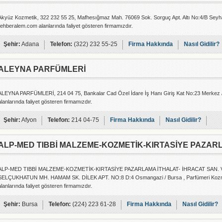
Akyüz Kozmetik, 322 232 55 25, Mafhesığmaz Mah. 76069 Sok. Sorguç Apt. Altı No:4/B Seyha
rehberalem.com alanlarında faliyet gösteren firmamızdır.
Şehir:
Adana
Telefon:
(322) 232 55-25
Firma Hakkında
Nasıl Gidilir?
ALEYNA PARFÜMLERİ
ALEYNA PARFÜMLERİ, 214 04 75, Bankalar Cad Özel İdare İş Hanı Giriş Kat No:23 Merkez /
alanlarında faliyet gösteren firmamızdır.
Şehir:
Afyon
Telefon:
214 04-75
Firma Hakkında
Nasıl Gidilir?
ALP-MED TIBBİ MALZEME-KOZMETİK-KIRTASİYE PAZAR
ALP-MED TIBBİ MALZEME-KOZMETİK-KIRTASİYE PAZARLAMA İTHALAT- İHRACAT SAN. VE T
SELÇUKHATUN MH. HAMAM SK. DİLEK APT. NO:8 D:4 Osmangazi / Bursa , Parfümeri Kozmeti
alanlarında faliyet gösteren firmamızdır.
Şehir:
Bursa
Telefon:
(224) 223 61-28
Firma Hakkında
Nasıl Gidilir?