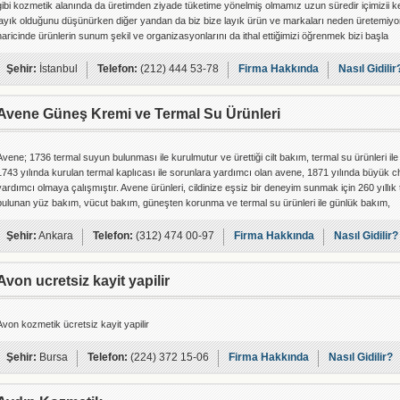
gibi kozmetik alanında da üretimden ziyade tüketime yönelmiş olmamız uzun süredir içimizii ke
layık olduğunu düşünürken diğer yandan da biz bize layık ürün ve markaları neden üretemiyo
haricinde ürünlerin sunum şekil ve organizasyonlarını da ithal ettiğimizi öğrenmek bizi başla
Şehir:
İstanbul
Telefon:
(212) 444 53-78
Firma Hakkında
Nasıl Gidilir
Avene Güneş Kremi ve Termal Su Ürünleri
Avene; 1736 termal suyun bulunması ile kurulmutur ve ürettiği cilt bakım, termal su ürünleri ile
1743 yılında kurulan termal kaplıcası ile sorunlara yardımcı olan avene, 1871 yılında büyük 
yardımcı olmaya çalışmıştır. Avene ürünleri, cildinize eşsiz bir deneyim sunmak için 260 yıllı
bulunan yüz bakım, vücut bakım, güneşten korunma ve termal su ürünleri ile günlük bakım,
Şehir:
Ankara
Telefon:
(312) 474 00-97
Firma Hakkında
Nasıl Gidilir?
Avon ucretsiz kayit yapilir
Avon kozmetik ücretsiz kayit yapilir
Şehir:
Bursa
Telefon:
(224) 372 15-06
Firma Hakkında
Nasıl Gidilir?