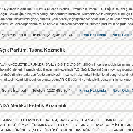
2006 yılında istanbulda kurulmuş bir aile şirketidir. Firmamızın üretimi T.C. Sağlık Bakanlığı d
Sağlık Bakanlığının koymuş olduğu standartlara harfiyen uyulmakta ve teknolojinin sunduğu 
alanındaki birikimlerini genç, dinamik yöneticileriyle geliştirme ve pekiştirmeye devam etmek
bölümü ve teknolojik donanımı ile herkese hitap edebilmektedir. Nobren parfümün başarısında
Şehir:
İstanbul
Telefon:
(212) 481 80-44
Firma Hakkında
Nasıl Gidilir
Açık Parfüm, Tuana Kozmetik
TUANA KOZMETİK ÜRÜNLERİ SAN.ve.DIŞ.TİC.LTD.ŞTİ. 2006 yılında istanbulda kurulmuş bir ail
Bakanlığı denetimi altında olup üretim merkezlerinde T.C. Sağlık Bakanlığının koymuş olduğu s
sunduğu tüm imkanlardan faydalanmaktadır. Kozmetik alanındaki birikimlerini genç, dinamik yö
etmektedir. Kendi bünyesinde oluşturduğu AR-GE bölümü ve teknolojik donanımı ile herkese h
Şehir:
İstanbul
Telefon:
(212) 481 80-44
Firma Hakkında
Nasıl Gidilir
ADA Medikal Estetik Kozmetik
FİRMAMIZ İPL EPİLASYON CİHAZLARI, KAVİTASYON CİHAZLARI ,CİLT BAKIM İĞNELİ 
,VUCUT SÜSÜ MANİKÜR MAKİNASI ,ELEKTRİKLİ BATTANİYE EL AYAK BAKIM İSITICILARI
HASTANE ÜRÜNLERİ ,SEDYE ÖRTÜSÜ ,KİMONO,HASTA ÖNLÜĞÜ TEK KULANIMLIK NECR