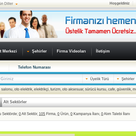
Hoşgeldiniz
ün Diller
t Merkezi
Şehirler
Firma Videoları
İletişim
Telefon Numarası
Üyelik Türü
Şehirler
 salonu
,
oto elektrik
,
elektrikçi
,
turizm
,
oto aksesuar
,
sürücü kursu
,
cafe
,
güvenlik
,
m
Alt Sektörler
u Sektörde;
0
Alt Sektör,
105
Firma,
0
Ürün,
0
Kampanya İlanı,
0
Alım Talebi İlanı