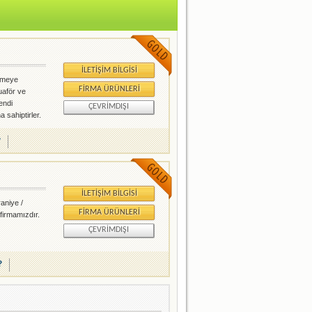
İLETIŞIM BILGISI
ermeye
FIRMA ÜRÜNLERI
uaför ve
endi
ÇEVRIMDIŞI
a sahiptirler.
risinde
asyon, masaj,
?
İLETIŞIM BILGISI
aniye /
FIRMA ÜRÜNLERI
firmamızdır.
ÇEVRIMDIŞI
?