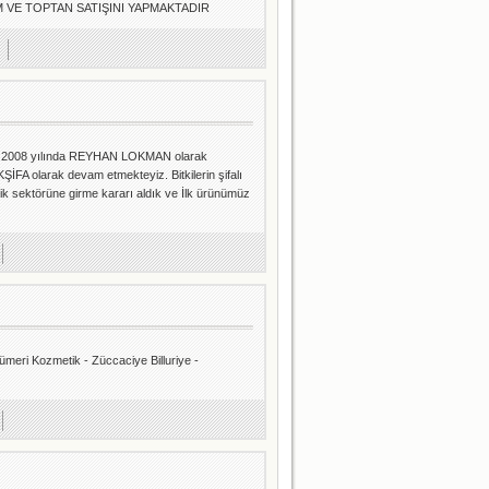
M VE TOPTAN SATIŞINI YAPMAKTADIR
ıkarak 2008 yılında REYHAN LOKMAN olarak
 AKŞİFA olarak devam etmekteyiz. Bitkilerin şifalı
tik sektörüne girme kararı aldık ve İlk ürünümüz
meri Kozmetik - Züccaciye Billuriye -