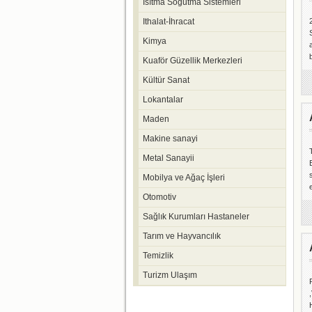
Isıtma Soğutma Sistemleri
Ithalat-İhracat
Kimya
Kuaför Güzellik Merkezleri
Kültür Sanat
Lokantalar
Maden
Makine sanayi
Metal Sanayii
Mobilya ve Ağaç İşleri
Otomotiv
Sağlık Kurumları Hastaneler
Tarım ve Hayvancılık
Temizlik
Turizm Ulaşım