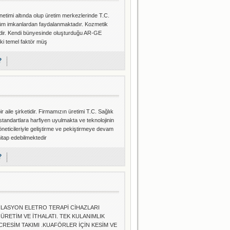
enetimi altında olup üretim merkezlerinde T.C.
tüm imkanlardan faydalanmaktadır. Kozmetik
tedir. Kendi bünyesinde oluşturduğu AR-GE
ki temel faktör müş
?
e şirketidir. Firmamızın üretimi T.C. Sağlık
tandartlara harfiyen uyulmakta ve teknolojinin
neticileriyle geliştirme ve pekiştirmeye devam
itap edebilmektedir
?
EPİLASYON ELETRO TERAPİ CİHAZLARI
 ÜRETİM VE İTHALATI. TEK KULANIMLIK
ESİM TAKIMI .KUAFÖRLER İÇİN KESİM VE