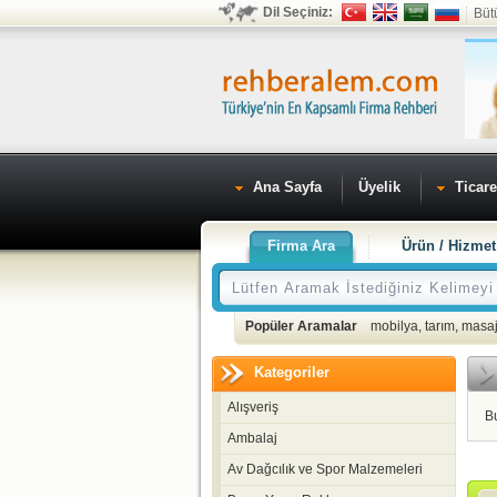
Dil Seçiniz:
Büt
Ana Sayfa
Üyelik
Ticare
Firma Ara
Ürün / Hizmet
Popüler Aramalar
mobilya
,
tarım
,
masaj
Kategoriler
Alışveriş
B
Ambalaj
Av Dağcılık ve Spor Malzemeleri