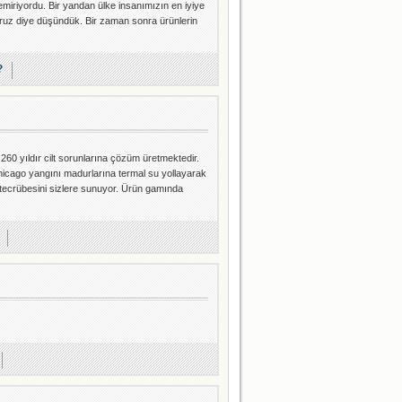
miriyordu. Bir yandan ülke insanımızın en iyiye
ruz diye düşündük. Bir zaman sonra ürünlerin
?
 260 yıldır cilt sorunlarına çözüm üretmektedir.
chicago yangını madurlarına termal su yollayarak
k tecrübesini sizlere sunuyor. Ürün gamında