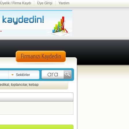
Üyelik / Firma Kaydı
Üye Girişi
Yardım
Sektörler
edikal
,
toptancılar
,
kebap