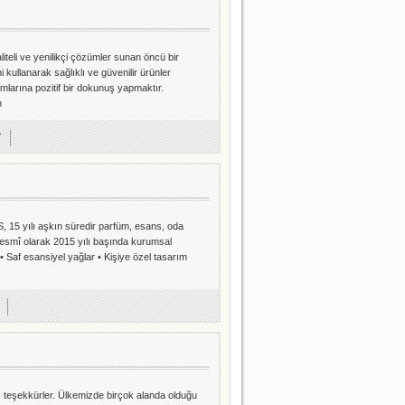
iteli ve yenilikçi çözümler sunan öncü bir
 kullanarak sağlıklı ve güvenilir ürünler
mlarına pozitif bir dokunuş yapmaktır.
h
?
15 yılı aşkın süredir parfüm, esans, oda
resmî olarak 2015 yılı başında kurumsal
 Saf esansiyel yağlar • Kişiye özel tasarım
z teşekkürler. Ülkemizde birçok alanda olduğu