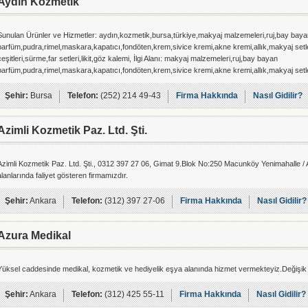
Aydın Kozmetik
Sunulan Ürünler ve Hizmetler: aydın,kozmetik,bursa,türkiye,makyaj malzemeleri,ruj,bay baya
parfüm,pudra,rimel,maskara,kapatıcı,fondöten,krem,sivice kremi,akne kremi,allık,makyaj setle
çeşitleri,sürme,far setleri,likit,göz kalemi, İlgi Alanı: makyaj malzemeleri,ruj,bay bayan
parfüm,pudra,rimel,maskara,kapatıcı,fondöten,krem,sivice kremi,akne kremi,allık,makyaj setle
çeşitleri,sürme,far setleri,likit,göz kalemi,
Şehir:
Bursa
Telefon:
(252) 214 49-43
Firma Hakkında
Nasıl Gidilir?
Azimli Kozmetik Paz. Ltd. Şti.
Azimli Kozmetik Paz. Ltd. Şti., 0312 397 27 06, Gimat 9.Blok No:250 Macunköy Yenimahalle /
alanlarında faliyet gösteren firmamızdır.
Şehir:
Ankara
Telefon:
(312) 397 27-06
Firma Hakkında
Nasıl Gidilir?
Azura Medikal
Yüksel caddesinde medikal, kozmetik ve hediyelik eşya alanında hizmet vermekteyiz.Değişik 
Şehir:
Ankara
Telefon:
(312) 425 55-11
Firma Hakkında
Nasıl Gidilir?