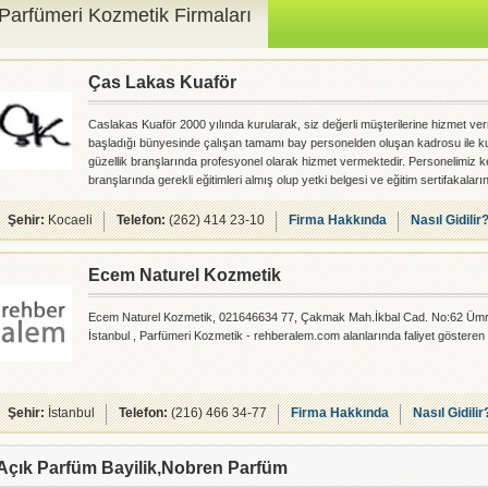
Parfümeri Kozmetik Firmaları
Ças Lakas Kuaför
Caslakas Kuaför 2000 yılında kurularak, siz değerli müşterilerine hizmet v
başladığı bünyesinde çalışan tamamı bay personelden oluşan kadrosu ile k
güzellik branşlarında profesyonel olarak hizmet vermektedir. Personelimiz k
branşlarında gerekli eğitimleri almış olup yetki belgesi ve eğitim sertifakaların
17 yıllık 1 personeli ile hizmet vermeye başlayan salonumuzda, Zaman içze
gelişen müşteri portföyümüzün saç tasarımının yanı sıra vücut bakımı, epil
Şehir:
Kocaeli
Telefon:
(262) 414 23-10
Firma Hakkında
Nasıl Gidilir
cilt bakımı,
Ecem Naturel Kozmetik
Ecem Naturel Kozmetik, 021646634 77, Çakmak Mah.İkbal Cad. No:62 Ümr
İstanbul , Parfümeri Kozmetik - rehberalem.com alanlarında faliyet gösteren 
Şehir:
İstanbul
Telefon:
(216) 466 34-77
Firma Hakkında
Nasıl Gidilir
Açık Parfüm Bayilik,Nobren Parfüm