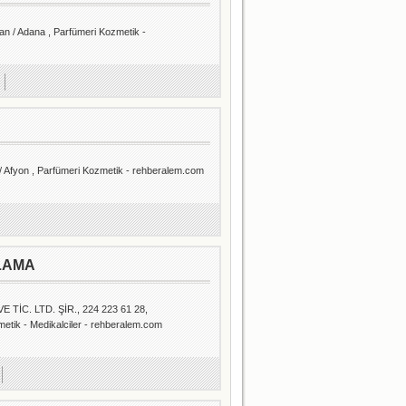
n / Adana , Parfümeri Kozmetik -
 Afyon , Parfümeri Kozmetik - rehberalem.com
LAMA
İC. LTD. ŞİR., 224 223 61 28,
k - Medikalciler - rehberalem.com