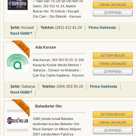
7 Tepe San Tic.Ltd Şti Oto Alım ve
FIRMA ÜRÜNLERI
Satım, 262 412 41 24, Atatürk
Bulvarı No: 76 Gölcük / Kocaeli ,
ÇEVRIMDIŞI
Oto Cam - Oto Elektrik - Karoser
İmalatı - rehberalem.com
alanlarında faliyet gösteren
Şehir:
Kocaeli
Telefon:
(262) 412 41-24
Firma Hakkında
firmamızdır.
Nasıl Gidilir?
Ada Karsan
İLETIŞIM BILGISI
Ada Karsan, 264 353 50 20, D-100
FIRMA ÜRÜNLERI
Karayolu Kozluk Mevkii Merkez /
Sakarya , Cenaze ve Ambulans -
ÇEVRIMDIŞI
Çatı Dış Cephe Kaplama - Karoser
İmalatı - rehberalem.com
alanlarında faliyet gösteren
Şehir:
Sakarya
Telefon:
(264) 353 50-20
Firma Hakkında
firmamızdır.
Nasıl Gidilir?
Bahadurlar Oto
İLETIŞIM BILGISI
1980 yılında İsmail Bahadur
FIRMA ÜRÜNLERI
tarafından kurulan Bahadur Oto
Boya-Damper ve Mikser Atölyesi
ÇEVRIMDIŞI
2007 yılında Adem Fakılı'ya