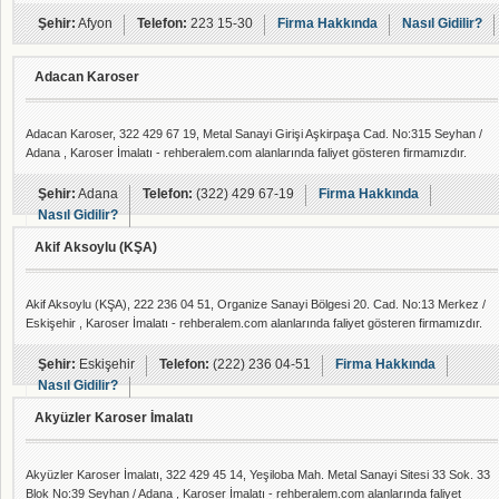
Şehir:
Afyon
Telefon:
223 15-30
Firma Hakkında
Nasıl Gidilir?
Adacan Karoser
Adacan Karoser, 322 429 67 19, Metal Sanayi Girişi Aşkirpaşa Cad. No:315 Seyhan /
Adana , Karoser İmalatı - rehberalem.com alanlarında faliyet gösteren firmamızdır.
Şehir:
Adana
Telefon:
(322) 429 67-19
Firma Hakkında
Nasıl Gidilir?
Akif Aksoylu (KŞA)
Akif Aksoylu (KŞA), 222 236 04 51, Organize Sanayi Bölgesi 20. Cad. No:13 Merkez /
Eskişehir , Karoser İmalatı - rehberalem.com alanlarında faliyet gösteren firmamızdır.
Şehir:
Eskişehir
Telefon:
(222) 236 04-51
Firma Hakkında
Nasıl Gidilir?
Akyüzler Karoser İmalatı
Akyüzler Karoser İmalatı, 322 429 45 14, Yeşiloba Mah. Metal Sanayi Sitesi 33 Sok. 33
Blok No:39 Seyhan / Adana , Karoser İmalatı - rehberalem.com alanlarında faliyet