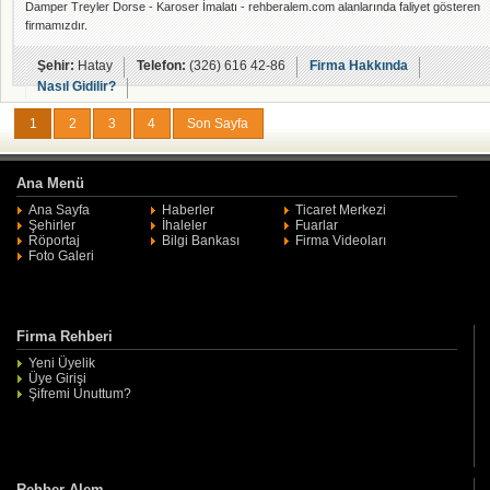
Damper Treyler Dorse - Karoser İmalatı - rehberalem.com alanlarında faliyet gösteren
firmamızdır.
Şehir:
Hatay
Telefon:
(326) 616 42-86
Firma Hakkında
Nasıl Gidilir?
1
2
3
4
Son Sayfa
Ana Menü
Ana Sayfa
Haberler
Ticaret Merkezi
Şehirler
İhaleler
Fuarlar
Röportaj
Bilgi Bankası
Firma Videoları
Foto Galeri
Firma Rehberi
Yeni Üyelik
Üye Girişi
Şifremi Unuttum?
Rehber Alem