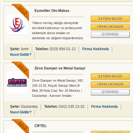
Eşmeliler Oto Makas
İLETIŞIM BILGISI
Yılların vermiş olduğu deneyimle
FIRMA ÜRÜNLERI
tecrübeli kadromuz ve profesyonel
ekibimizle dorse imalatı ve
ÇEVRIMDIŞI
tamirinde siz değerli müşterilerimize
hizmet vermekten saygı duyarız.
Şehir:
İzmir
Telefon:
(533) 956 01-12
Firma Hakkında
Nasıl Gidilir?
Zirve Damper ve Metal Sanayi
İLETIŞIM BILGISI
Zirve Damper ve Metal Sanayi, 342
FIRMA ÜRÜNLERI
235 13 32, Küçük Sanayi Sitesi B
Blok 39 Nolu Cad. No: 20 Merkez /
ÇEVRIMDIŞI
Gaziantep , Karoser İmalatı -
rehberalem.com alanlarında faliyet
gösteren firmamızdır.
Şehir:
Gaziantep
Telefon:
(342) 235 13-32
Firma Hakkında
Nasıl Gidilir?
CİFTEL