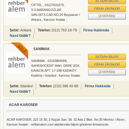
İLETIŞIM BILGISI
CİFTEL , 03127631679,
FIRMA ÜRÜNLERI
S.S.MARANGOZLAR
SAN.SİT.5.CAD.NO:20 Beypazarı /
ÇEVRIMDIŞI
Ankara , Karoser İmalatı -
rehberalem.com alanlarında faliyet
gösteren firmamızdır.
Şehir:
Ankara
Telefon:
(312) 763 16-79
Firma Hakkında
Nasıl Gidilir?
SANİMAK
İLETIŞIM BILGISI
SANİMAK , 02163864068,
FIRMA ÜRÜNLERI
SAHRAYICEDİT MAH. DERE SOK.
KAYACIK APT. 17-19B KADIKÖY
ÇEVRIMDIŞI
Kadıköy / İstanbul , Karoser İmalatı
- rehberalem.com alanlarında faliyet
gösteren firmamızdır.
Şehir:
İstanbul
Telefon:
(216) 386 40-68
Firma Hakkında
Nasıl Gidilir?
ACAR KAROSER
ACAR KAROSER, 223 15 30, 2 Küçük San. Sit. 32 Ada 2 Blok. No:30 Merkez / Afyon ,
Karoser İmalatı - rehberalem.com alanlarında faliyet gösteren firmamızdır.