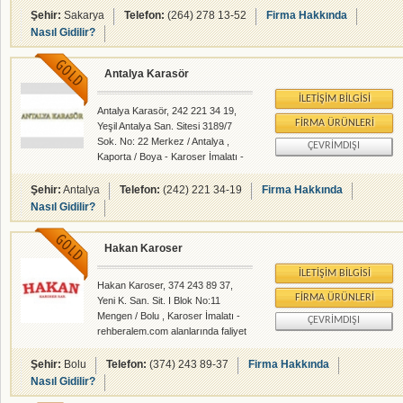
aletler sanayi sitesine geçmiştir.
Şehir:
Sakarya
Telefon:
(264) 278 13-52
Firma Hakkında
Kalite ve Güveni kendine ilke
Nasıl Gidilir?
edinen Terzioğlu Karoser bügün
sektöründe aranan bir isim
Antalya Karasör
olmuştur. İMALAT ÜRÜNLERİMİZ
Açık Ahşap, Açık Saç ,Kapalı Saç ,
İLETIŞIM BILGISI
Tüp Kasa, Tenteli ve özel amaç ve
Antalya Karasör, 242 221 34 19,
kullanıma uygun Karoserler.
FIRMA ÜRÜNLERI
Yeşil Antalya San. Sitesi 3189/7
İmalatımızda Ereğli Demir Çelik
Sok. No: 22 Merkez / Antalya ,
ÇEVRIMDIŞI
mamulleri kullanılıp giyotin makas
Kaporta / Boya - Karoser İmalatı -
ve nc hidrolik pir
rehberalem.com alanlarında faliyet
gösteren firmamızdır.
Şehir:
Antalya
Telefon:
(242) 221 34-19
Firma Hakkında
Nasıl Gidilir?
Hakan Karoser
İLETIŞIM BILGISI
Hakan Karoser, 374 243 89 37,
FIRMA ÜRÜNLERI
Yeni K. San. Sit. I Blok No:11
Mengen / Bolu , Karoser İmalatı -
ÇEVRIMDIŞI
rehberalem.com alanlarında faliyet
gösteren firmamızdır.
Şehir:
Bolu
Telefon:
(374) 243 89-37
Firma Hakkında
Nasıl Gidilir?