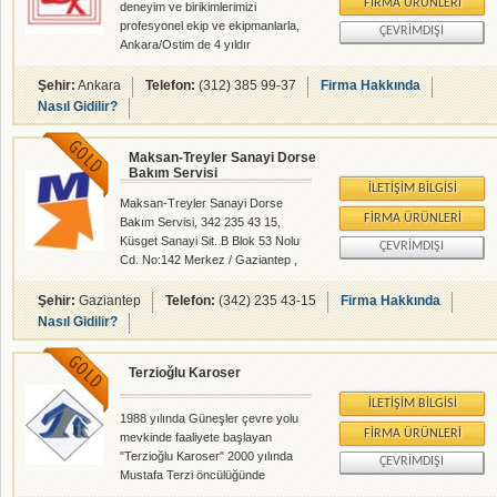
FIRMA ÜRÜNLERI
deneyim ve birikimlerimizi
profesyonel ekip ve ekipmanlarla,
ÇEVRIMDIŞI
Ankara/Ostim de 4 yıldır
DEMİRHAN KARASOR çatısı
altında siz değerli müşterilerimizle
Şehir:
Ankara
Telefon:
(312) 385 99-37
Firma Hakkında
paylaşmaktayız. Firmamız
Nasıl Gidilir?
"Kalite,Teknoloji,Güven ve Müşteri
Memnuniyeti" ilkesini kendisine
Maksan-Treyler Sanayi Dorse
prensip edinerek başta Ankara ili
Bakım Servisi
olmak üzere tüm TÜRKİYE´ye
İLETIŞIM BILGISI
hizmet sunmaktadır . Sektöründe
Maksan-Treyler Sanayi Dorse
komple ihtiyacınız olan her türlü
FIRMA ÜRÜNLERI
Bakım Servisi, 342 235 43 15,
ürünleri anahtar teslim şeklinde
Küsget Sanayi Sit. B Blok 53 Nolu
ÇEVRIMDIŞI
sunmaktayız . Kalitemize ve
Cd. No:142 Merkez / Gaziantep ,
profesyonel hizmet anlayışımıza
Damper Treyler Dorse - Karoser
olan güvenimizle
İmalatı - rehberalem.com
Şehir:
Gaziantep
Telefon:
(342) 235 43-15
Firma Hakkında
alanlarında faliyet gösteren
Nasıl Gidilir?
firmamızdır.
Terzioğlu Karoser
İLETIŞIM BILGISI
1988 yılında Güneşler çevre yolu
FIRMA ÜRÜNLERI
mevkinde faaliyete başlayan
"Terzioğlu Karoser" 2000 yılında
ÇEVRIMDIŞI
Mustafa Terzi öncülüğünde
üretimini daha da geliştirerek zirai