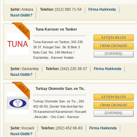
devredilmiştir.Halen 500 m2 kapalı
alanında on kişilik uzman kadrosu
Şehir:
Ankara
Telefon:
(312) 385 71-54
Firma Hakkında
ile siz değerli müşterilerine hizmet
Nasıl Gidilir?
vermektedir.
Tuna Karoser ve Tanker
İLETIŞIM BILGISI
Tuna Karoser ve Tanker, 342 235
FIRMA ÜRÜNLERI
38 37, Küsget San. Sit. B Blok 3
Nolu Cad. No: 140 Merkez /
ÇEVRIMDIŞI
Gaziantep , Karoser İmalatı -
rehberalem.com alanlarında faliyet
gösteren firmamızdır.
Şehir:
Gaziantep
Telefon:
(342) 235 38-37
Firma Hakkında
Nasıl Gidilir?
Turkay Otomotiv San. ve Tic.
İLETIŞIM BILGISI
Turkay Otomotiv San. ve Tic., 262
FIRMA ÜRÜNLERI
452 66 83, Devlet Yolu Anıl Apt No:
76 karamürsel Karamürsel / Kocaeli
ÇEVRIMDIŞI
, Akücüler - Oto Cam - Karoser
İmalatı - rehberalem.com
alanlarında faliyet gösteren
Şehir:
Kocaeli
Telefon:
(262) 452 66-83
Firma Hakkında
firmamızdır.
Nasıl Gidilir?