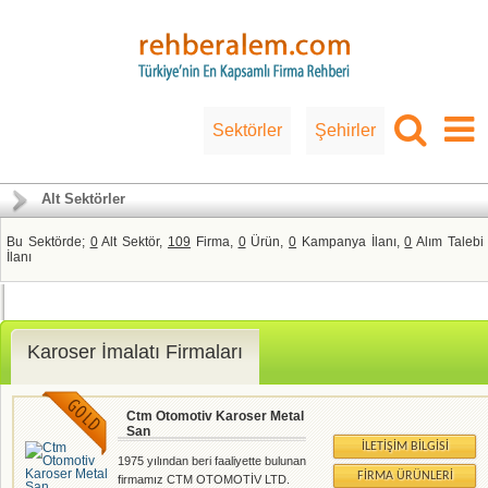
Sektörler
Şehirler
Alt Sektörler
Bu Sektörde;
0
Alt Sektör,
109
Firma,
0
Ürün,
0
Kampanya İlanı,
0
Alım Talebi
İlanı
Karoser İmalatı Firmaları
Ctm Otomotiv Karoser Metal
San
İLETIŞIM BILGISI
1975 yılından beri faaliyette bulunan
FIRMA ÜRÜNLERI
firmamız CTM OTOMOTİV LTD.