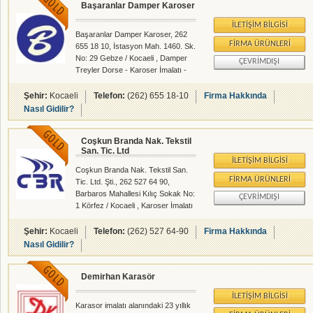
Başaranlar Damper Karoser
İLETIŞIM BILGISI
Başaranlar Damper Karoser, 262
FIRMA ÜRÜNLERI
655 18 10, İstasyon Mah. 1460. Sk.
No: 29 Gebze / Kocaeli , Damper
ÇEVRIMDIŞI
Treyler Dorse - Karoser İmalatı -
rehberalem.com alanlarında faliyet
gösteren firmamızdır.
Şehir:
Kocaeli
Telefon:
(262) 655 18-10
Firma Hakkında
Nasıl Gidilir?
Coşkun Branda Nak. Tekstil
San. Tic. Ltd
İLETIŞIM BILGISI
Coşkun Branda Nak. Tekstil San.
FIRMA ÜRÜNLERI
Tic. Ltd. Şti., 262 527 64 90,
Barbaros Mahallesi Kılıç Sokak No:
ÇEVRIMDIŞI
1 Körfez / Kocaeli , Karoser İmalatı
- rehberalem.com alanlarında faliyet
gösteren firmamızdır.
Şehir:
Kocaeli
Telefon:
(262) 527 64-90
Firma Hakkında
Nasıl Gidilir?
Demirhan Karasör
İLETIŞIM BILGISI
Karasor imalatı alanındaki 23 yıllık