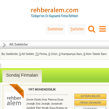
Sektörler
Şehirler
Alt Sektörler
Bu Sektörde;
0
Alt Sektör,
73
Firma,
0
Ürün,
0
Kampanya İlanı,
0
Alım Talebi İlanı
Sondaj Firmaları
YRT MÜHENDİSİLİK
İLETIŞIM BILGISI
Zemin Etüdü İmar Planına Esas
FIRMA ÜRÜNLERI
Jeolojik Etüt Jeolojik-Jeoteknik-
Jeofizik Etüt Yeraltı Suyu Arama ve