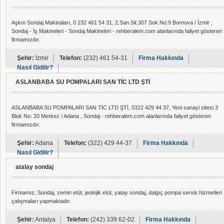
Aşkın Sondaj Makinaları, 0 232 461 54 31, 2.San.Sit.307 Sok.No:9 Bornova / İzmir ,
Sondaj - İş Makineleri - Sondaj Makineleri - rehberalem.com alanlarında faliyet gösteren
firmamızdır.
Şehir:
İzmir
Telefon:
(232) 461 54-31
Firma Hakkında
Nasıl Gidilir?
ASLANBABA SU POMPALARI SAN TİC LTD ŞTİ
ASLANBABA SU POMPALARI SAN TİC LTD ŞTİ, 0322 429 44 37, Yeni sanayi sitesi 3
Blok No: 20 Merkez / Adana , Sondaj - rehberalem.com alanlarında faliyet gösteren
firmamızdır.
Şehir:
Adana
Telefon:
(322) 429 44-37
Firma Hakkında
Nasıl Gidilir?
atalay sondaj
Firmamız; Sondaj, zemin etüt, jeolojik etüt, yatay sondaj, dalgıç pompa servis hizmetleri
çalışmaları yapmaktadır.
Şehir:
Antalya
Telefon:
(242) 339 62-02
Firma Hakkında