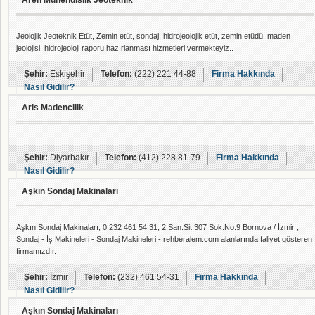
Aren Mühendislik Jeoteknik
Jeolojik Jeoteknik Etüt, Zemin etüt, sondaj, hidrojeolojik etüt, zemin etüdü, maden
jeolojisi, hidrojeoloji raporu hazırlanması hizmetleri vermekteyiz..
Şehir:
Eskişehir
Telefon:
(222) 221 44-88
Firma Hakkında
Nasıl Gidilir?
Aris Madencilik
Şehir:
Diyarbakır
Telefon:
(412) 228 81-79
Firma Hakkında
Nasıl Gidilir?
Aşkın Sondaj Makinaları
Aşkın Sondaj Makinaları, 0 232 461 54 31, 2.San.Sit.307 Sok.No:9 Bornova / İzmir ,
Sondaj - İş Makineleri - Sondaj Makineleri - rehberalem.com alanlarında faliyet gösteren
firmamızdır.
Şehir:
İzmir
Telefon:
(232) 461 54-31
Firma Hakkında
Nasıl Gidilir?
Aşkın Sondaj Makinaları