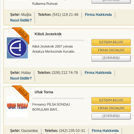
ÇEVRIMDIŞI
Kullanma Ruhsatı
Şehir:
Muğla
Telefon:
(541) 119 21-48
Firma Hakkında
Nasıl Gidilir?
Kilisli Jeoteknik
İLETIŞIM BILGISI
Kilisli Jeoteknik 2007 yılında
FIRMA ÜRÜNLERI
Antakya Merkezinde Kuruldu.
ÇEVRIMDIŞI
Şehir:
Hatay
Telefon:
(326) 212 74-76
Firma Hakkında
Nasıl Gidilir?
Ufuk Torna
İLETIŞIM BILGISI
Firmamız PİLSA SONDAJ
FIRMA ÜRÜNLERI
BORULARI BAYİ...
ÇEVRIMDIŞI
Şehir:
Gaziantep
Telefon:
(342) 235 02-31
Firma Hakkında