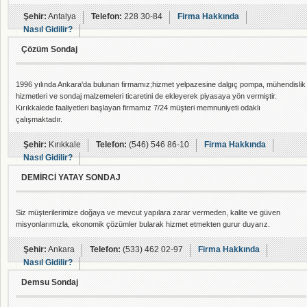
Şehir:
Antalya
Telefon:
228 30-84
Firma Hakkında
Nasıl Gidilir?
Çözüm Sondaj
1996 yılında Ankara'da bulunan firmamız;hizmet yelpazesine dalgıç pompa, mühendislik
hizmetleri ve sondaj malzemeleri ticaretini de ekleyerek piyasaya yön vermiştir.
Kırıkkalede faaliyetleri başlayan firmamız 7/24 müşteri memnuniyeti odaklı
çalışmaktadır.
Şehir:
Kırıkkale
Telefon:
(546) 546 86-10
Firma Hakkında
Nasıl Gidilir?
DEMİRCİ YATAY SONDAJ
Siz müşterilerimize doğaya ve mevcut yapılara zarar vermeden, kalite ve güven
misyonlarımızla, ekonomik çözümler bularak hizmet etmekten gurur duyarız.
Şehir:
Ankara
Telefon:
(533) 462 02-97
Firma Hakkında
Nasıl Gidilir?
Demsu Sondaj