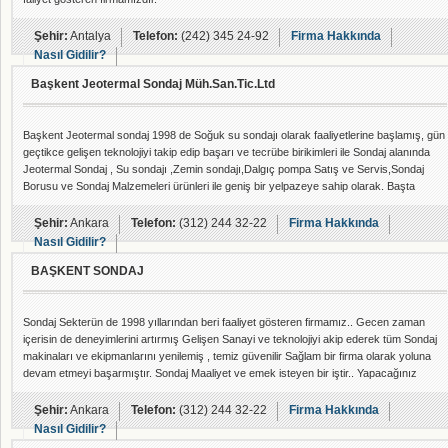
Şehir:
Antalya
Telefon:
(242) 345 24-92
Firma Hakkında
Nasıl Gidilir?
Başkent Jeotermal Sondaj Müh.San.Tic.Ltd
Başkent Jeotermal sondaj 1998 de Soğuk su sondajı olarak faaliyetlerine başlamış, gün
geçtikce gelişen teknolojiyi takip edip başarı ve tecrübe birikimleri ile Sondaj alanında
Jeotermal Sondaj , Su sondajı ,Zemin sondajı,Dalgıç pompa Satış ve Servis,Sondaj
Borusu ve Sondaj Malzemeleri ürünleri ile geniş bir yelpazeye sahip olarak. Başta
Ankara&#039;nın ve Türkiye&#039;nin Lider firmalarından olmayı Başarmıştır. Tabi tüm
bu başarılarını Müşterilerinden aldığı güven ile sağlamıştır. Bizi biz yapan İşimizi
Şehir:
Ankara
Telefon:
(312) 244 32-22
Firma Hakkında
Nasıl Gidilir?
BAŞKENT SONDAJ
Sondaj Sekterün de 1998 yıllarından beri faaliyet gösteren firmamız.. Gecen zaman
içerisin de deneyimlerini artırmış Gelişen Sanayi ve teknolojiyi akip ederek tüm Sondaj
makinaları ve ekipmanlarını yenilemiş , temiz güvenilir Sağlam bir firma olarak yoluna
devam etmeyi başarmıştır. Sondaj Maaliyet ve emek isteyen bir iştir.. Yapacağınız
yatırımların ve en Önemlisi Emeğinizin ziyan olmaması için bizleri aramakan
çekinmeyiniz. Başta Ankara olmak üzere , Sondaj Suyuna İhtiyaç duyulan Türkiye'nin
Şehir:
Ankara
Telefon:
(312) 244 32-22
Firma Hakkında
her yerinde hizmet v
Nasıl Gidilir?