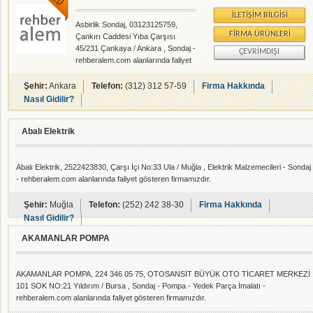
İLETIŞIM BILGISI
Asbirlik Sondaj, 03123125759,
FIRMA ÜRÜNLERI
Çankırı Caddesi Yıba Çarşısı
45/231 Çankaya / Ankara , Sondaj -
ÇEVRIMDIŞI
rehberalem.com alanlarında faliyet
gösteren firmamızdır.
Şehir:
Ankara
Telefon:
(312) 312 57-59
Firma Hakkında
Nasıl Gidilir?
Abalı Elektrik
Abalı Elektrik, 2522423830, Çarşı İçi No:33 Ula / Muğla , Elektrik Malzemecileri - Sondaj
- rehberalem.com alanlarında faliyet gösteren firmamızdır.
Şehir:
Muğla
Telefon:
(252) 242 38-30
Firma Hakkında
Nasıl Gidilir?
AKAMANLAR POMPA
AKAMANLAR POMPA, 224 346 05 75, OTOSANSİT BÜYÜK OTO TİCARET MERKEZİ
101 SOK NO:21 Yıldırım / Bursa , Sondaj - Pompa - Yedek Parça İmalatı -
rehberalem.com alanlarında faliyet gösteren firmamızdır.