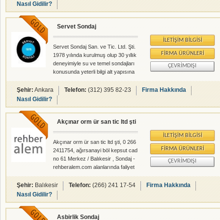
Nasıl Gidilir?
Servet Sondaj
İLETIŞIM BILGISI
Servet Sondaj San. ve Tic. Ltd. Şti.
FIRMA ÜRÜNLERI
1978 yılında kurulmuş olup 30 yıllık
deneyimiyle su ve temel sondajları
ÇEVRIMDIŞI
konusunda yeterli bilgi alt yapısına
sahip köklü bir firmadır. Maden ve
İnşaat sektöründe kullanılmakta
Şehir:
Ankara
Telefon:
(312) 395 82-23
Firma Hakkında
olan temel sondaj makinasını ve
Nasıl Gidilir?
yedek malzemelerini standart
ölçülerde normlara uygun olarak
Akçınar orm ür san tic ltd şti
üretim yapmaktadır.
İLETIŞIM BILGISI
Akçınar orm ür san tic ltd şti, 0 266
FIRMA ÜRÜNLERI
2411754, ağırsanayi böl kepsut cad
no 61 Merkez / Balıkesir , Sondaj -
ÇEVRIMDIŞI
rehberalem.com alanlarında faliyet
gösteren firmamızdır.
Şehir:
Balıkesir
Telefon:
(266) 241 17-54
Firma Hakkında
Nasıl Gidilir?
Asbirlik Sondaj