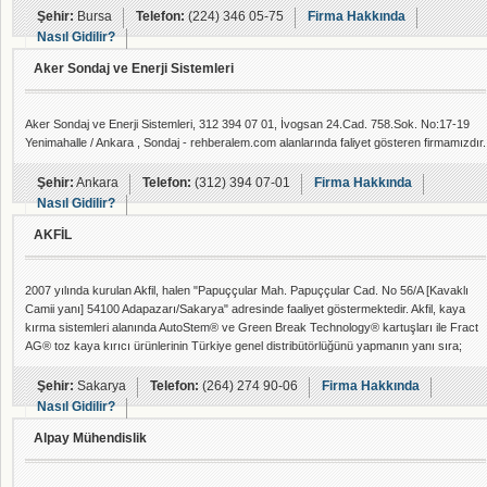
Şehir:
Bursa
Telefon:
(224) 346 05-75
Firma Hakkında
Nasıl Gidilir?
Aker Sondaj ve Enerji Sistemleri
Aker Sondaj ve Enerji Sistemleri, 312 394 07 01, İvogsan 24.Cad. 758.Sok. No:17-19
Yenimahalle / Ankara , Sondaj - rehberalem.com alanlarında faliyet gösteren firmamızdır.
Şehir:
Ankara
Telefon:
(312) 394 07-01
Firma Hakkında
Nasıl Gidilir?
AKFİL
2007 yılında kurulan Akfil, halen "Papuççular Mah. Papuççular Cad. No 56/A [Kavaklı
Camii yanı] 54100 Adapazarı/Sakarya" adresinde faaliyet göstermektedir. Akfil, kaya
kırma sistemleri alanında AutoStem® ve Green Break Technology® kartuşları ile Fract
AG® toz kaya kırıcı ürünlerinin Türkiye genel distribütörlüğünü yapmanın yanı sıra;
benzinli hilti, kürek ve el sondaj makinası ürünlerinde de güçlü ve güvenilir markaların
ürünlerini nihai kullanıcıların hizmetine sunmaktadır.
Şehir:
Sakarya
Telefon:
(264) 274 90-06
Firma Hakkında
Nasıl Gidilir?
Alpay Mühendislik