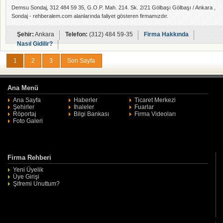
Demsu Sondaj, 312 484 59 35, G.O.P. Mah. 214. Sk. 2/21 Gölbaşı Gölbaşı / Ankara ,
Sondaj - rehberalem.com alanlarında faliyet gösteren firmamızdır.
Şehir:
Ankara
Telefon:
(312) 484 59-35
Firma Hakkında
Nasıl Gidilir?
1
2
3
Son Sayfa
Ana Menü
Ana Sayfa
Haberler
Ticaret Merkezi
Şehirler
İhaleler
Fuarlar
Röportaj
Bilgi Bankası
Firma Videoları
Foto Galeri
Firma Rehberi
Yeni Üyelik
Üye Girişi
Şifremi Unuttum?