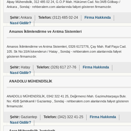
Alpay Mühendislik, 312 485 02 24, G.O.P Mah. Hükümet Cad. No:34/B Gölbaşı /
Ankara , Sondaj - rehberalem.com alanlarında faliyet gösteren firmamızdır.
Şehir:
Ankara
Telefon:
(312) 485 02-24
Firma Hakkında
Nasıl Gidilir?
Amanos İklimlendirme ve Arıtma Sistemleri
Amanos İklimlendirme ve Arıtma Sistemleri, 0326 6172776, Çay Mah. Raif Paşa Cad.
105. Sk No:10/A İskenderun / Hatay , Sondaj - rehberalem.com alanlarında faliyet
gösteren firmamızdır.
Şehir:
Hatay
Telefon:
(326) 617 27-76
Firma Hakkında
Nasıl Gidilir?
ANADOLU MÜHENDİSLİK
ANADOLU MÜHENDİSLİK, 0342 322 41 25, Değirmenci Mah. Gazimuhtarpaşa Bulv.
No: 45/B Şehitkamil / Gaziantep , Sondaj - rehberalem.com alanlarında faliyet gösteren
firmamızdır.
Şehir:
Gaziantep
Telefon:
(342) 322 41-25
Firma Hakkında
Nasıl Gidilir?