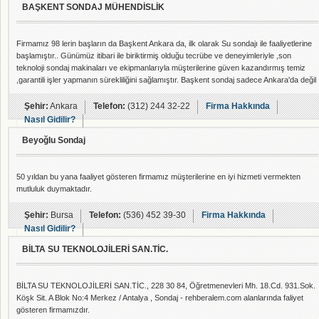
BAŞKENT SONDAJ MÜHENDİSLİK
Firmamız 98 lerin başların da Başkent Ankara da, ilk olarak Su sondajı ile faaliyetlerine
başlamıştır.. Günümüz itibari ile biriktirmiş olduğu tecrübe ve deneyimleriyle ,son
teknoloji sondaj makinaları ve ekipmanlarıyla müşterilerine güven kazandırmış temiz
,garantili işler yapmanın sürekliliğini sağlamıştır. Başkent sondaj sadece Ankara'da değil
sondaj suyuna ihtiyaç duyulan Türkiye'nin her yerinde hizmet vermektedir.
Masraflarınızın boşa gitmemesi için bizi aramaktan çekinmeyiniz. SU HERŞEYİN
Şehir:
Ankara
Telefon:
(312) 244 32-22
Firma Hakkında
ÖZÜ'DÜR!
Nasıl Gidilir?
Beyoğlu Sondaj
50 yıldan bu yana faaliyet gösteren firmamız müşterilerine en iyi hizmeti vermekten
mutluluk duymaktadır.
Şehir:
Bursa
Telefon:
(536) 452 39-30
Firma Hakkında
Nasıl Gidilir?
BİLTA SU TEKNOLOJİLERİ SAN.TİC.
BİLTA SU TEKNOLOJİLERİ SAN.TİC., 228 30 84, Öğretmenevleri Mh. 18.Cd. 931.Sok.
Köşk Sit. A Blok No:4 Merkez / Antalya , Sondaj - rehberalem.com alanlarında faliyet
gösteren firmamızdır.