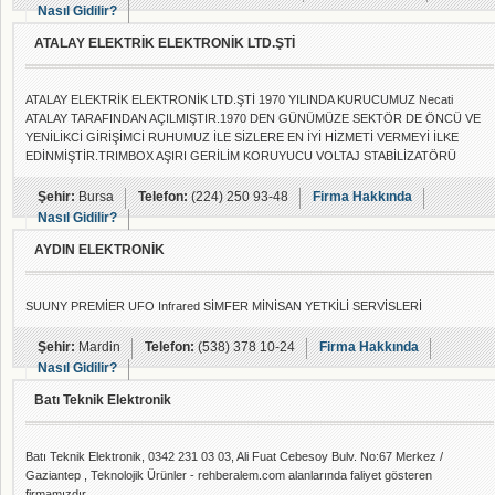
Nasıl Gidilir?
ATALAY ELEKTRİK ELEKTRONİK LTD.ŞTİ
ATALAY ELEKTRİK ELEKTRONİK LTD.ŞTİ 1970 YILINDA KURUCUMUZ Necati
ATALAY TARAFINDAN AÇILMIŞTIR.1970 DEN GÜNÜMÜZE SEKTÖR DE ÖNCÜ VE
YENİLİKCİ GİRİŞİMCİ RUHUMUZ İLE SİZLERE EN İYİ HİZMETİ VERMEYİ İLKE
EDİNMİŞTİR.TRIMBOX AŞIRI GERİLİM KORUYUCU VOLTAJ STABİLİZATÖRÜ
BURSA BÖLGE ANA BAYİİ ATALAY ELEKTRİK ELEKTRONİK LTD.ŞTİ
Şehir:
Bursa
Telefon:
(224) 250 93-48
Firma Hakkında
Nasıl Gidilir?
AYDIN ELEKTRONİK
SUUNY PREMİER UFO Infrared SİMFER MİNİSAN YETKİLİ SERVİSLERİ
Şehir:
Mardin
Telefon:
(538) 378 10-24
Firma Hakkında
Nasıl Gidilir?
Batı Teknik Elektronik
Batı Teknik Elektronik, 0342 231 03 03, Ali Fuat Cebesoy Bulv. No:67 Merkez /
Gaziantep , Teknolojik Ürünler - rehberalem.com alanlarında faliyet gösteren
firmamızdır.