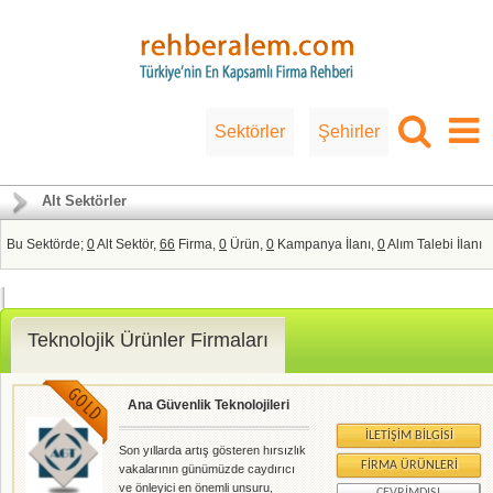
Sektörler
Şehirler
Alt Sektörler
Bu Sektörde;
0
Alt Sektör,
66
Firma,
0
Ürün,
0
Kampanya İlanı,
0
Alım Talebi İlanı
Teknolojik Ürünler Firmaları
Ana Güvenlik Teknolojileri
İLETIŞIM BILGISI
Son yıllarda artış gösteren hırsızlık
FIRMA ÜRÜNLERI
vakalarının günümüzde caydırıcı
ve önleyici en önemli unsuru,