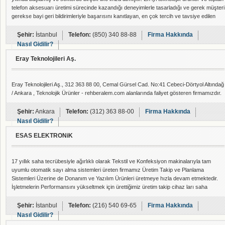
telefon aksesuarı üretimi sürecinde kazandığı deneyimlerle tasarladığı ve gerek müşteri
gerekse bayi geri bildirimleriyle başarısını kanıtlayan, en çok tercih ve tavsiye edilen
markalar içerisinde yer alan LinkTech ürünleri, her geçen gün daha çok kitleye
ulaşmakta olup, hem ergonomik hem de dayanıklı yapısıyla gün boyunca en önemli
Şehir:
İstanbul
Telefon:
(850) 340 88-88
Firma Hakkında
yardımc�
Nasıl Gidilir?
Eray Teknolojileri Aş.
Eray Teknolojileri Aş., 312 363 88 00, Cemal Gürsel Cad. No:41 Cebeci-Dörtyol Altındağ
/ Ankara , Teknolojik Ürünler - rehberalem.com alanlarında faliyet gösteren firmamızdır.
Şehir:
Ankara
Telefon:
(312) 363 88-00
Firma Hakkında
Nasıl Gidilir?
ESAS ELEKTRONiK
17 yıllık saha tecrübesiyle ağırlıklı olarak Tekstil ve Konfeksiyon makinalarıyla tam
uyumlu otomatik sayı alma sistemleri üreten firmamız Üretim Takip ve Planlama
Sistemleri Üzerine de Donanım ve Yazılım Ürünleri üretmeye hızla devam etmektedir.
İşletmelerin Performansını yükseltmek için ürettiğimiz üretim takip cihaz ları saha
içinden veri toplayarak; Server bilgisayardan WIFI ve ya kablolu olarak GSM veya farklı
AĞ ortamlarından Anlık olarak ANDROİD veya diğer işletim sistemleri ve browser lar
Şehir:
İstanbul
Telefon:
(216) 540 69-65
Firma Hakkında
üzerinde erişim ve kontrole
Nasıl Gidilir?