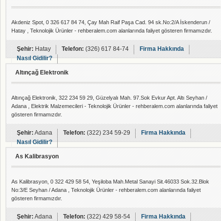
Akdeniz Spot, 0 326 617 84 74, Çay Mah Raif Paşa Cad. 94 sk.No:2/A İskenderun /
Hatay , Teknolojik Ürünler - rehberalem.com alanlarında faliyet gösteren firmamızdır.
Şehir:
Hatay
Telefon:
(326) 617 84-74
Firma Hakkında
Nasıl Gidilir?
Altınçağ Elektronik
Altınçağ Elektronik, 322 234 59 29, Güzelyalı Mah. 97.Sok Evkur Apt. Altı Seyhan /
Adana , Elektrik Malzemecileri - Teknolojik Ürünler - rehberalem.com alanlarında faliyet
gösteren firmamızdır.
Şehir:
Adana
Telefon:
(322) 234 59-29
Firma Hakkında
Nasıl Gidilir?
As Kalibrasyon
As Kalibrasyon, 0 322 429 58 54, Yeşiloba Mah.Metal Sanayi Sit.46033 Sok.32.Blok
No:3/E Seyhan / Adana , Teknolojik Ürünler - rehberalem.com alanlarında faliyet
gösteren firmamızdır.
Şehir:
Adana
Telefon:
(322) 429 58-54
Firma Hakkında