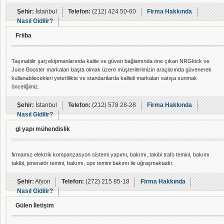
Şehir:
İstanbul
Telefon:
(212) 424 50-60
Firma Hakkında
Nasıl Gidilir?
Friiba
Taşınabilir şarj ekipmanlarında kalite ve güven bağlamında öne çıkan NRGkick ve
Juice Booster markaları başta olmak üzere müşterilerimizin araçlarında güvenerek
kullanabilecekleri yeterlilikte ve standartlarda kaliteli markaları satışa sunmak
önceliğimiz.
Şehir:
İstanbul
Telefon:
(212) 578 28-28
Firma Hakkında
Nasıl Gidilir?
gl yapı mühendislik
firmamız elektrik kompanzasyon sistemi yapımı, bakımı, takibi trafo temini, bakımı
takibi, jeneratör temini, bakımı, ups temini bakımı ile uğraşmaktadır.
Şehir:
Afyon
Telefon:
(272) 215 85-18
Firma Hakkında
Nasıl Gidilir?
Gülen İletişim