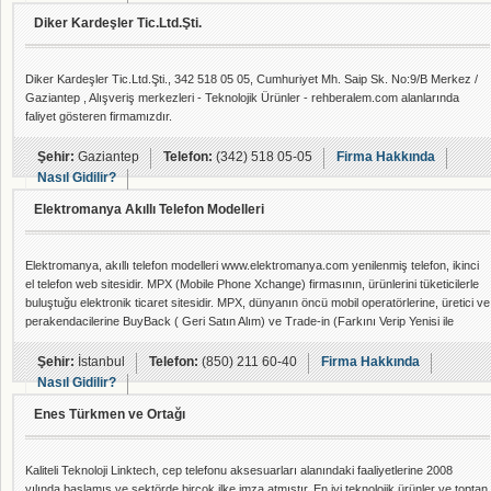
Diker Kardeşler Tic.Ltd.Şti.
Diker Kardeşler Tic.Ltd.Şti., 342 518 05 05, Cumhuriyet Mh. Saip Sk. No:9/B Merkez /
Gaziantep , Alışveriş merkezleri - Teknolojik Ürünler - rehberalem.com alanlarında
faliyet gösteren firmamızdır.
Şehir:
Gaziantep
Telefon:
(342) 518 05-05
Firma Hakkında
Nasıl Gidilir?
Elektromanya Akıllı Telefon Modelleri
Elektromanya, akıllı telefon modelleri www.elektromanya.com yenilenmiş telefon, ikinci
el telefon web sitesidir. MPX (Mobile Phone Xchange) firmasının, ürünlerini tüketicilerle
buluştuğu elektronik ticaret sitesidir. MPX, dünyanın öncü mobil operatörlerine, üretici ve
perakendacilerine BuyBack ( Geri Satın Alım) ve Trade-in (Farkını Verip Yenisi ile
Değişim) çözümleri sunar. 2005 yılından itibaren İngiltere'de mobil cihaz geri
dönüştürme pazarındaki boşluğu doldurmaya başlamıştır. Hizmetleriyle bir ilki
Şehir:
İstanbul
Telefon:
(850) 211 60-40
Firma Hakkında
gerçekleştire
Nasıl Gidilir?
Enes Türkmen ve Ortağı
Kaliteli Teknoloji Linktech, cep telefonu aksesuarları alanındaki faaliyetlerine 2008
yılında başlamış ve sektörde birçok ilke imza atmıştır. En iyi teknolojik ürünler ve toptan