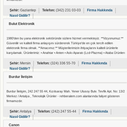
Şehir:
Gaziantep
Telefon:
(342) 231 03-03
Firma Hakkında
Nasıl Gidilir?
Bulut Elektronik
1980'den bu yana elektronik sektöründe sizlere hizmet vermekteyiz. **Vizyonumuz:**
Güvenilir ve kaliteli firma anlayışını sürdererek Türkiye'de en çok tercih edilen
elektronik firma olmak. **Amacımız:** Müşterilerimizin ihtiyaçlarını kaliteli ürünlerle
karşılamak. Ürünlerimiz: • Anahtar • Anten • Askı Aparatı (Lcd-Plazma) • Ataba Ürünlerı
• Besleme Devreleri • Beta-Bluebırd Sprey • Bilgisayar Ürünlerı • Cd-Vcd-Dvd-Ps Göz •
Cfl Urunlerı (Pil - Şarj) • Film - Membran • Fiş • Fişli K
Şehir:
Mersin
Telefon:
(324) 336 55-70
Firma Hakkında
Nasıl Gidilir?
Burdur İletişim
Burdur İletişim, 242 247 55 44, Kızılsaray Mah. Yener Ulusoy Bulv. Tevfik Apt. No: 13/2
Merkez / Antalya , Teknolojik Ürünler - rehberalem.com alanlarında faliyet gösteren
firmamızdır.
Şehir:
Antalya
Telefon:
(242) 247 55-44
Firma Hakkında
Nasıl Gidilir?
Canon