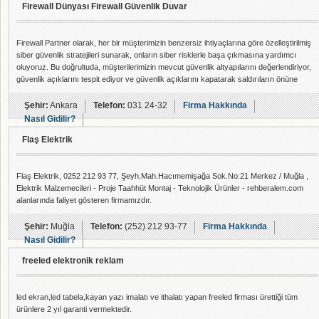
Firewall Dünyası Firewall Güvenlik Duvar
Firewall Partner olarak, her bir müşterimizin benzersiz ihtiyaçlarına göre özelleştirilmiş
siber güvenlik stratejileri sunarak, onların siber risklerle başa çıkmasına yardımcı
oluyoruz. Bu doğrultuda, müşterilerimizin mevcut güvenlik altyapılarını değerlendiriyor,
güvenlik açıklarını tespit ediyor ve güvenlik açıklarını kapatarak saldırıların önüne
geçiyoruz. Güçlü bir teknik ekibimiz ve endüstri standartlarına uygun güvenlik
çözümleri ile müşterilerimizin iş sürekliliğini sağlamak ve veri güvenliğini koruma
Şehir:
Ankara
Telefon:
031 24-32
Firma Hakkında
Nasıl Gidilir?
Flaş Elektrik
Flaş Elektrik, 0252 212 93 77, Şeyh.Mah.Hacımemişağa Sok.No:21 Merkez / Muğla ,
Elektrik Malzemecileri - Proje Taahhüt Montaj - Teknolojik Ürünler - rehberalem.com
alanlarında faliyet gösteren firmamızdır.
Şehir:
Muğla
Telefon:
(252) 212 93-77
Firma Hakkında
Nasıl Gidilir?
freeled elektronik reklam
led ekran,led tabela,kayan yazı imalatı ve ithalatı yapan freeled firması ürettiği tüm
ürünlere 2 yıl garanti vermektedir.