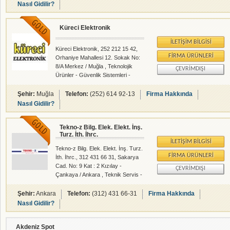
rehberalem.com alanlarında faliyet
Nasıl Gidilir?
gösteren firmamızdır.
Küreci Elektronik
İLETIŞIM BILGISI
Küreci Elektronik, 252 212 15 42,
FIRMA ÜRÜNLERI
Orhaniye Mahallesi 12. Sokak No:
8/A Merkez / Muğla , Teknolojik
ÇEVRIMDIŞI
Ürünler - Güvenlik Sistemleri -
rehberalem.com alanlarında faliyet
gösteren firmamızdır.
Şehir:
Muğla
Telefon:
(252) 614 92-13
Firma Hakkında
Nasıl Gidilir?
Tekno-z Bilg. Elek. Elekt. İnş.
Turz. İth. İhrc.
İLETIŞIM BILGISI
Tekno-z Bilg. Elek. Elekt. İnş. Turz.
FIRMA ÜRÜNLERI
İth. İhrc., 312 431 66 31, Sakarya
Cad. No: 9 Kat : 2 Kızılay -
ÇEVRIMDIŞI
Çankaya / Ankara , Teknik Servis -
Teknolojik Ürünler -
rehberalem.com alanlarında faliyet
Şehir:
Ankara
Telefon:
(312) 431 66-31
Firma Hakkında
gösteren firmamızdır.
Nasıl Gidilir?
Akdeniz Spot