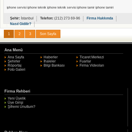
iphone servisi iphone teknik iphone teknik servisi iphone tamir iphone tamiri
Şehir:
İstanbul
Telefon:
(212) 273 69-96
Firma Hakkında
Nasıl Gidilir?
1
2
3
Son Sayfa
Ana Menü
Ana Sayfa
Haberler
Ticaret Merkezi
Şehirler
İhaleler
Fuarlar
Röportaj
Bilgi Bankası
Firma Videoları
Foto Galeri
Firma Rehberi
Yeni Üyelik
Üye Girişi
Şifremi Unuttum?