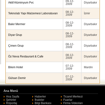
09-12-
Aktif Alüminyum Pvc
Diyarbakır
2009
08-12-
Teknolab Yapı Malzemesi Laboratuvarı
İzmir
2009
08-12-
Bakır Mermer
Diyarbakır
2009
08-12-
Diyar Grup
Diyarbakır
2009
08-12-
Çimen Grup
Diyarbakır
2009
08-12-
Öz Neva Restaurant & Cafe
Diyarbakır
2009
07-12-
Bilem Hotel
Mardin
2009
07-12-
Gülsan Demir
Diyarbakır
2009
Ana Menü
Ana Sayfa
Haberler
Ticaret Merkezi
Şehirler
İhaleler
Fuarlar
Röportaj
Bilgi Bankası
Firma Videoları