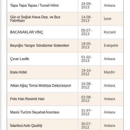
24-09-
Tapa Tapa Tapas / Tunali Hilmi
Ankara
2013
Gür-ol Soğuk Hava Dep. ve Buz
14-08-
İzmir
Fabrikası
2013
05-07-
BACANAKLAR VİNÇ
Kocaeli
2013
19-05-
Beyoğlu Yangın Söndürme Sistemleri
Eskişehir
2013
01-02-
Çınar Lastik
Ankara
2013
19-10-
İzala Hotel
Mardin
2012
16-08-
Alkan Ağaç Torna Mobilya Dekorasyon
Ankara
2012
02-08-
Foto Halı Resimli Halı
Ankara
2012
31-07-
Masis Turizm Seyahat Acentası
Ankara
2012
30-07-
İstanbul Auto Quality
Ankara
2012