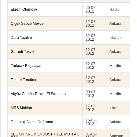
20-07-
Ekrem Otomotiv
Hatay
2012
12-07-
Çiçek Sebze Meyve
Ankara
2012
12-07-
Dara Yazılım
İstanbul
2012
12-07-
Garanti Teşvik
Ankara
2012
12-07-
Turkuaz Bilgisayar
Mardin
2012
12-07-
Tek-ter Tercüme
Ankara
2012
09-07-
Akyüz Gümüş Telkari El Sanatları
Mardin
2012
17-02-
MRS Makina
İstanbul
2012
15-02-
Teknoloji Demir Doğrama
Ankara
2012
SEÇKİN KROM ENDÜSTRİYEL MUTFAK
01-02-
Samsun