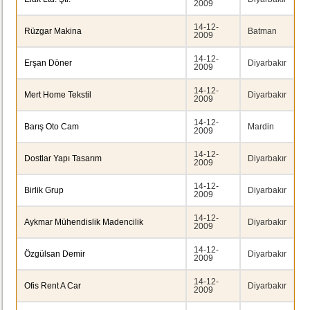
2009
14-12-
Rüzgar Makina
Batman
2009
14-12-
Erşan Döner
Diyarbakır
2009
14-12-
Mert Home Tekstil
Diyarbakır
2009
14-12-
Barış Oto Cam
Mardin
2009
14-12-
Dostlar Yapı Tasarım
Diyarbakır
2009
14-12-
Birlik Grup
Diyarbakır
2009
14-12-
Aykmar Mühendislik Madencilik
Diyarbakır
2009
14-12-
Özgülsan Demir
Diyarbakır
2009
14-12-
Ofis Rent A Car
Diyarbakır
2009