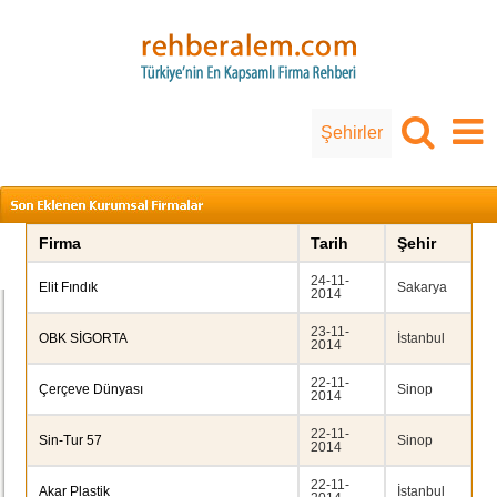
Şehirler
Firma
Tarih
Şehir
24-11-
Elit Fındık
Sakarya
2014
23-11-
OBK SİGORTA
İstanbul
2014
22-11-
Çerçeve Dünyası
Sinop
2014
22-11-
Sin-Tur 57
Sinop
2014
22-11-
Akar Plastik
İstanbul