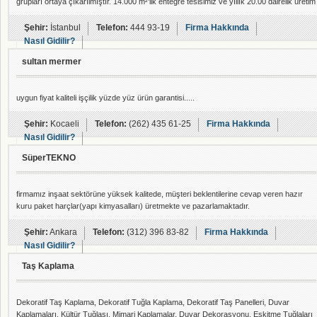
grupları ortaya çıkarılmıştır. 14.000 m²'lik entegre tesisimiz ve yıllık 20.00 dairelik üretim
kapasitemizle yeni nesil riyam group yapı kimyasallarıyla piyasaya girmiş
bulunmaktadır.
Şehir:
İstanbul
Telefon:
444 93-19
Firma Hakkında
Nasıl Gidilir?
sultan mermer
uygun fiyat kaliteli işçilik yüzde yüz ürün garantisi.....
Şehir:
Kocaeli
Telefon:
(262) 435 61-25
Firma Hakkında
Nasıl Gidilir?
SüperTEKNO
firmamız inşaat sektörüne yüksek kalitede, müşteri beklentilerine cevap veren hazır
kuru paket harçlar(yapı kimyasalları) üretmekte ve pazarlamaktadır.
Şehir:
Ankara
Telefon:
(312) 396 83-82
Firma Hakkında
Nasıl Gidilir?
Taş Kaplama
Dekoratif Taş Kaplama, Dekoratif Tuğla Kaplama, Dekoratif Taş Panelleri, Duvar
Kaplamaları, Kültür Tuğlası, Mimari Kaplamalar, Duvar Dekorasyonu, Eskitme Tuğlaları