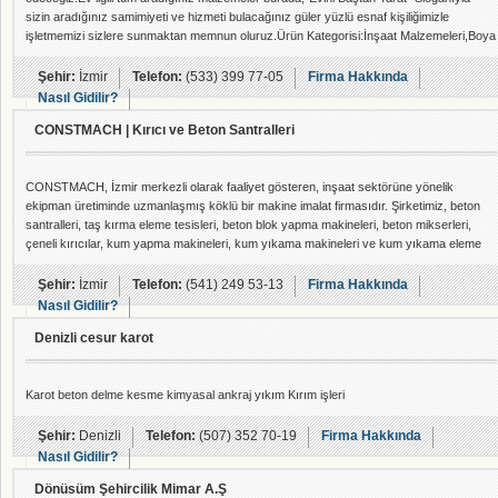
sizin aradığınız samimiyeti ve hizmeti bulacağınız güler yüzlü esnaf kişiliğimizle
işletmemizi sizlere sunmaktan memnun oluruz.Ürün Kategorisi:İnşaat Malzemeleri,Boya
ve Söve Malzemeleri,Yapı Kimyasalları,Sıhhi Tesisat Malzemeleri,Yedek Anahtar
Kopyalama Hizmeti,Bahçe Malzemeleri,Temizlik Malzemeleri
Şehir:
İzmir
Telefon:
(533) 399 77-05
Firma Hakkında
Nasıl Gidilir?
CONSTMACH | Kırıcı ve Beton Santralleri
CONSTMACH, İzmir merkezli olarak faaliyet gösteren, inşaat sektörüne yönelik
ekipman üretiminde uzmanlaşmış köklü bir makine imalat firmasıdır. Şirketimiz, beton
santralleri, taş kırma eleme tesisleri, beton blok yapma makineleri, beton mikserleri,
çeneli kırıcılar, kum yapma makineleri, kum yıkama makineleri ve kum yıkama eleme
tesisleri olmak üzere geniş bir ürün yelpazesine sahiptir. Modern üretim tesislerimizde,
sektörün ihtiyaç duyduğu yüksek kaliteli ve dayanıklı ekipmanları tasarlayıp
Şehir:
İzmir
Telefon:
(541) 249 53-13
Firma Hakkında
üretmekteyiz. Firmamız, yalnız
Nasıl Gidilir?
Denizli cesur karot
Karot beton delme kesme kimyasal ankraj yıkım Kırım işleri
Şehir:
Denizli
Telefon:
(507) 352 70-19
Firma Hakkında
Nasıl Gidilir?
Dönüsüm Şehircilik Mimar A.Ş