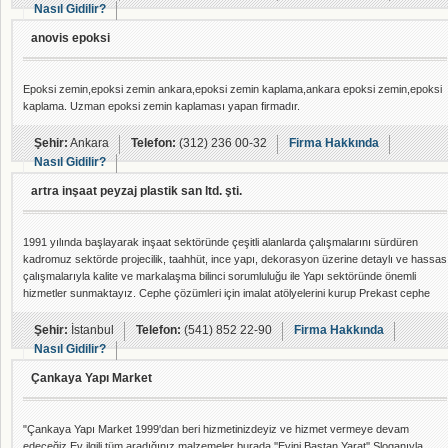
Nasıl Gidilir?
anovis epoksi
Epoksi zemin,epoksi zemin ankara,epoksi zemin kaplama,ankara epoksi zemin,epoksi
kaplama. Uzman epoksi zemin kaplaması yapan firmadır.
Şehir:
Ankara
Telefon:
(312) 236 00-32
Firma Hakkında
Nasıl Gidilir?
artra inşaat peyzaj plastik san ltd. şti.
1991 yılında başlayarak inşaat sektöründe çeşitli alanlarda çalışmalarını sürdüren
kadromuz sektörde projecilik, taahhüt, ince yapı, dekorasyon üzerine detaylı ve hassas
çalışmalarıyla kalite ve markalaşma bilinci sorumluluğu ile Yapı sektöründe önemli
hizmetler sunmaktayız. Cephe çözümleri için imalat atölyelerini kurup Prekast cephe
yapı elemanları üretimini yapmaktadır. Süreç içerisinde birçok proje ile estetik ve
işlevsel olarak müşterilerine beğenilir yapılar sunmuştur. ARTRA inşaat peyzaj plastik
Şehir:
İstanbul
Telefon:
(541) 852 22-90
Firma Hakkında
san. ve tic
Nasıl Gidilir?
Çankaya Yapı Market
"Çankaya Yapı Market 1999'dan beri hizmetinizdeyiz ve hizmet vermeye devam
edeceğiz.Ev ilgili tüm aradığınız malzemeler burada,''Evini Baştan Yarat'' Sloganıyla