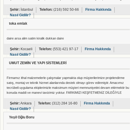
Şehir:
İstanbul
Telefon:
(216) 592 50-66
Firma Hakkında
Nasıl Gidilir?
toka emlak
daire arsa alim satim kiralik dukkan daire
Şehir:
Kocaeli
Telefon:
(553) 421 97-17
Firma Hakkında
Nasıl Gidilir?
UMUT ZEMİN VE YAPI SİSTEMLERİ
Firmamız ithal malzemelerle çalışmalar yapmakta olup müşterilerimize projelendirme
satış, montaj ve teknik hizmet alanlarında destek olmayı görev edinmiştir. Amacımız
tecrübeli uygulama ekiplerimizle maksimum müşteri memnuniyetini devam ettirmektir bu
konuda maddi ve manevi tavizimiz yoktur. FARKIMIZI KEŞFETMENİZ DİLEĞİYLE
Şehir:
Ankara
Telefon:
(312) 284 16-80
Firma Hakkında
Nasıl Gidilir?
Yeşil Oğlu Boru