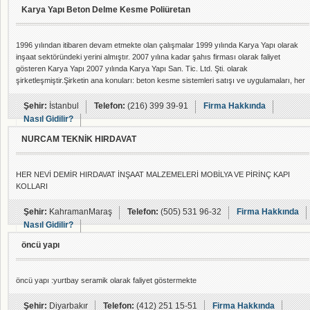
Karya Yapı Beton Delme Kesme Poliüretan
1996 yılından itibaren devam etmekte olan çalışmalar 1999 yılında Karya Yapı olarak
inşaat sektöründeki yerini almıştır. 2007 yılına kadar şahıs firması olarak faliyet
gösteren Karya Yapı 2007 yılında Karya Yapı San. Tic. Ltd. Şti. olarak
şirketleşmiştir.Şirketin ana konuları: beton kesme sistemleri satışı ve uygulamaları, her
tip kimyasal dübel ve ankraj sistemleri satış ve uygulaması, yapı güçlendirme, beton ve
betonarme temeller, çelik konstrüksiyon ve ağır makine montajı, özel ankraj
Şehir:
İstanbul
Telefon:
(216) 399 39-91
Firma Hakkında
uygulamaları.Negatif basınç
Nasıl Gidilir?
NURCAM TEKNİK HIRDAVAT
HER NEVİ DEMİR HIRDAVAT İNŞAAT MALZEMELERİ MOBİLYA VE PİRİNÇ KAPI
KOLLARI
Şehir:
KahramanMaraş
Telefon:
(505) 531 96-32
Firma Hakkında
Nasıl Gidilir?
öncü yapı
öncü yapı :yurtbay seramik olarak faliyet göstermekte
Şehir:
Diyarbakır
Telefon:
(412) 251 15-51
Firma Hakkında