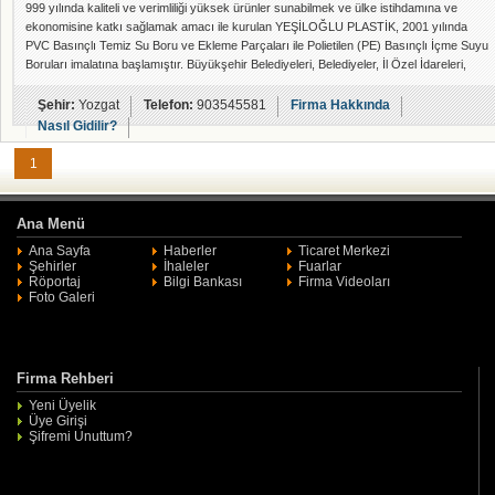
999 yılında kaliteli ve verimliliği yüksek ürünler sunabilmek ve ülke istihdamına ve
ekonomisine katkı sağlamak amacı ile kurulan YEŞİLOĞLU PLASTİK, 2001 yılında
PVC Basınçlı Temiz Su Boru ve Ekleme Parçaları ile Polietilen (PE) Basınçlı İçme Suyu
Boruları imalatına başlamıştır. Büyükşehir Belediyeleri, Belediyeler, İl Özel İdareleri,
Karayolları, TOKİ, İller Bankası, Sulama Birlikleri gibi Çeşitli Kamu Kuruluşları ve bu
kurumlara taahhüt işi yapan firmalar ile çalışmaktadır. Alt yapı sektörünün ihtiyaçl
Şehir:
Yozgat
Telefon:
903545581
Firma Hakkında
Nasıl Gidilir?
1
Ana Menü
Ana Sayfa
Haberler
Ticaret Merkezi
Şehirler
İhaleler
Fuarlar
Röportaj
Bilgi Bankası
Firma Videoları
Foto Galeri
Firma Rehberi
Yeni Üyelik
Üye Girişi
Şifremi Unuttum?