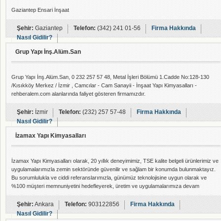
Gaziantep Ensari İnşaat
Şehir:
Gaziantep
Telefon:
(342) 241 01-56
Firma Hakkında
Nasıl Gidilir?
Grup Yapı İnş.Alüm.San
Grup Yapı İnş.Alüm.San, 0 232 257 57 48, Metal İşleri Bölümü 1.Cadde No:128-130
/Kısıkköy Merkez / İzmir , Camcılar - Cam Sanayii - İnşaat Yapı Kimyasalları -
rehberalem.com alanlarında faliyet gösteren firmamızdır.
Şehir:
İzmir
Telefon:
(232) 257 57-48
Firma Hakkında
Nasıl Gidilir?
İzamax Yapı Kimyasalları
İzamax Yapı Kimyasalları olarak, 20 yıllık deneyimimiz, TSE kalite belgeli ürünlerimiz ve
uygulamalarımızla zemin sektöründe güvenilir ve sağlam bir konumda bulunmaktayız.
Bu sorumlulukla ve ciddi referanslarımızla, günümüz teknolojisine uygun olarak ve
%100 müşteri memnuniyetini hedefleyerek, üretim ve uygulamalarımıza devam
etmekteyiz. İzamax Yapı Kimyasalları, zemin sistemlerinde, Taş halı (Stone Carpet),
Epoksi zemin kaplama, Terrazo zemin kaplama, epdm, kauçuk zemin ve spor sahaları
Şehir:
Ankara
Telefon:
903122856
Firma Hakkında
zemin kaplamaları konusunda faaliyet gösterm
Nasıl Gidilir?