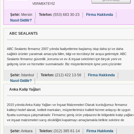
ÇEVRIMDIŞI
VERMEKTEYİZ
Şehir:
Mersin
Telefon:
(553) 683 30-23
Firma Hakkında
Nasıl Gidilir?
ABC SEALANTS
ABC Sealants firmamız 2007 yılında faaliyetlerine başlamış olup daha iyi ve daha
sağlıklı ürünler yaratmak amacıyla bilim, bilgi ve tecrübeyi bir araya getirmiştir. ABC
Sealants firmamız güvenlik ,koruma ve ev & inşaat sektörleri için birçok yeni ve
gelişmiş ürün ve hizmetler sunmaktadır. Biz müşterilerimizin işine yeni çözümler
bularak, yüksek etik standartlar çerçevesinde sağlık ve çevre güvenlik koşulları ile
yüksek kalite standartlarını birleştirerek; değer katmayı taahhüt ediyoruz. Değerli
Şehir:
İstanbul
Telefon:
(212) 422 13-56
Firma Hakkında
müşteriler
Nasıl Gidilir?
Anka Kalip Yağlari
2015 yılında Anka Kalıp Yağları ve İnşaat Malzemeleri Olarak kurduğumuz firmamız
kaliteyi hedef alarak, keliteli markaları, müşterilerimize kaliteli hizmet anlayışı ile uygun
fiyatta sunmaya çalışmaktadır. Firmamız geniş ürün yelpazesi ile bölgedeki kalıp yağları
ve inşaat malzemeleri sarış eksikliğini kapatmayı amaçlamakla birlikte sektöre de
anında teslimatlara hıs katmıştır Firmamız iş ortaklarına daha güvenilir ve daha verimli
ürünler sunabilmek için sürekli araştırma ve geliştirme içerisinde olmayı ilke edin
Şehir:
Ankara
Telefon:
(312) 385 61-14
Firma Hakkında