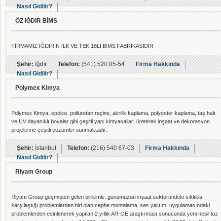
Nasıl Gidilir?
ÖZ IĞDIR BİMS
FİRMAMIZ IĞDIRIN İLK VE TEK 18LI BİMS FABRİKASIDIR
Şehir:
Iğdır
Telefon:
(541) 520 05-54
Firma Hakkında
Nasıl Gidilir?
Polymex Kimya
Polymex Kimya, epoksi, poliüretan reçine, akrilik kaplama, polyester kaplama, taş halı
ve UV dayanıklı boyalar gibi çeşitli yapı kimyasalları üreterek inşaat ve dekorasyon
projelerine çeşitli çözümler sunmaktadır.
Şehir:
İstanbul
Telefon:
(216) 540 67-03
Firma Hakkında
Nasıl Gidilir?
Riyam Group
Riyam Group geçmişten gelen birikimle. günümüzün inşaat sektöründeki sıklıkla
karşılaştığı problemlerden biri olan cephe montalama, ses yalıtımı uygulamasındaki
problemlerden esinlenerek yapılan 2 yıllık AR-GE araştırması sonucunda yeni nesil toz