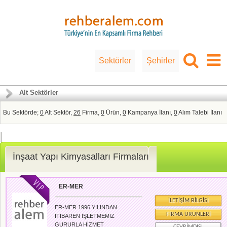
Sektörler
Şehirler
Alt Sektörler
Bu Sektörde;
0
Alt Sektör,
26
Firma,
0
Ürün,
0
Kampanya İlanı,
0
Alım Talebi İlanı
İnşaat Yapı Kimyasalları Firmaları
ER-MER
İLETIŞIM BILGISI
ER-MER 1996 YILINDAN
FIRMA ÜRÜNLERI
İTİBAREN İŞLETMEMİZ
GURURLA HİZMET