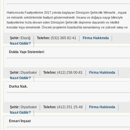
Hakkımızda Faaliyetlerine 2017 yılında başlayan Dönüşüm Şehircilik Mimarlık , inşaat
ve mimarlık sektörlerinde faaliyet göstermektedir. İnsana ve doğaya saygı bilinciyle
faaliyetlerine hızla devam eden Dönüşüm Şehircilik depreme dayanıklı ve nitelikli
konutlar inşa etmektedir. Önceki projelerini İstanbul’da tamamlamış ve yüksek talep ve
satış rakamlarına ulaşmanın gururunu yasamıştır. Beş yıldizlı ev konsepti ile
tamamladığı projelerde çizgi üstü standartlarla kaliteli bir yaşam sunmaktadır. Yaşam
Şehir:
Elazığ
Telefon:
(532) 365 82-41
Firma Hakkında
kalitesin
Nasıl Gidilir?
Dulda Yapı Sistemleri
Şehir:
Diyarbakır
Telefon:
(412) 236 00-81
Firma Hakkında
Nasıl Gidilir?
Durka Nak.
Şehir:
Diyarbakır
Telefon:
(412) 251 25-48
Firma Hakkında
Nasıl Gidilir?
Ensari İnşaat