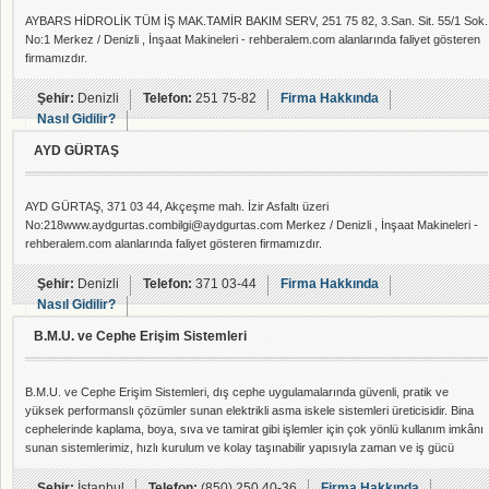
AYBARS HİDROLİK TÜM İŞ MAK.TAMİR BAKIM SERV, 251 75 82, 3.San. Sit. 55/1 Sok.
No:1 Merkez / Denizli , İnşaat Makineleri - rehberalem.com alanlarında faliyet gösteren
firmamızdır.
Şehir:
Denizli
Telefon:
251 75-82
Firma Hakkında
Nasıl Gidilir?
AYD GÜRTAŞ
AYD GÜRTAŞ, 371 03 44, Akçeşme mah. İzir Asfaltı üzeri
No:218www.aydgurtas.combilgi@aydgurtas.com Merkez / Denizli , İnşaat Makineleri -
rehberalem.com alanlarında faliyet gösteren firmamızdır.
Şehir:
Denizli
Telefon:
371 03-44
Firma Hakkında
Nasıl Gidilir?
B.M.U. ve Cephe Erişim Sistemleri
B.M.U. ve Cephe Erişim Sistemleri, dış cephe uygulamalarında güvenli, pratik ve
yüksek performanslı çözümler sunan elektrikli asma iskele sistemleri üreticisidir. Bina
cephelerinde kaplama, boya, sıva ve tamirat gibi işlemler için çok yönlü kullanım imkânı
sunan sistemlerimiz, hızlı kurulum ve kolay taşınabilir yapısıyla zaman ve iş gücü
tasarrufu sağlar. B.M.U. ve Cephe Erişim Sistemleri elektrikli asma iskeleleri, 1 ila 6
metre arasında bölünebilen modüler platformları ve dakikada 7 metre kaldırma hızıyla
Şehir:
İstanbul
Telefon:
(850) 250 40-36
Firma Hakkında