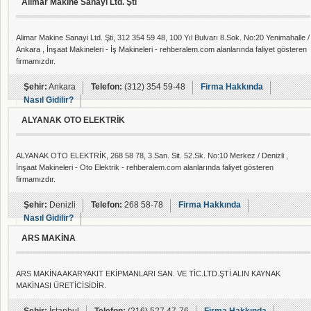
Alimar Makine Sanayi Ltd. Şti
Alimar Makine Sanayi Ltd. Şti, 312 354 59 48, 100 Yıl Bulvarı 8.Sok. No:20 Yenimahalle /
Ankara , İnşaat Makineleri - İş Makineleri - rehberalem.com alanlarında faliyet gösteren
firmamızdır.
Şehir:
Ankara
Telefon:
(312) 354 59-48
Firma Hakkında
Nasıl Gidilir?
ALYANAK OTO ELEKTRİK
ALYANAK OTO ELEKTRİK, 268 58 78, 3.San. Sit. 52.Sk. No:10 Merkez / Denizli ,
İnşaat Makineleri - Oto Elektrik - rehberalem.com alanlarında faliyet gösteren
firmamızdır.
Şehir:
Denizli
Telefon:
268 58-78
Firma Hakkında
Nasıl Gidilir?
ARS MAKİNA
ARS MAKİNA AKARYAKIT EKİPMANLARI SAN. VE TİC.LTD.ŞTİ ALIN KAYNAK
MAKİNASI ÜRETİCİSİDİR.