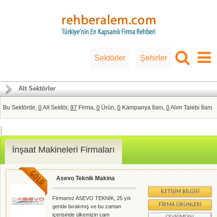
Sektörler
Şehirler
Alt Sektörler
Bu Sektörde;
0
Alt Sektör,
97
Firma,
0
Ürün,
0
Kampanya İlanı,
0
Alım Talebi İlanı
İnşaat Makineleri Firmaları
Asevo Teknik Makina
İLETIŞIM BILGISI
Firmamız ASEVO TEKNİK, 25 yılı
FIRMA ÜRÜNLERI
geride bırakmış ve bu zaman
içerisinde ülkemizin cam