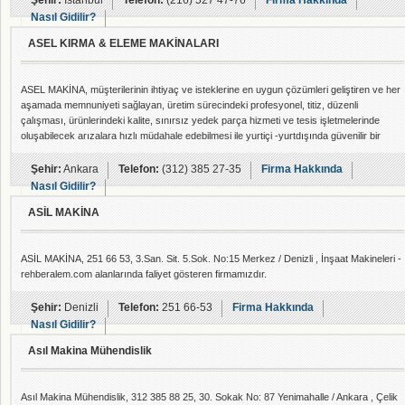
Şehir:
İstanbul
Telefon:
(216) 527 47-76
Firma Hakkında
Nasıl Gidilir?
ASEL KIRMA & ELEME MAKİNALARI
ASEL MAKİNA, müşterilerinin ihtiyaç ve isteklerine en uygun çözümleri geliştiren ve her
aşamada memnuniyeti sağlayan, üretim sürecindeki profesyonel, titiz, düzenli
çalışması, ürünlerindeki kalite, sınırsız yedek parça hizmeti ve tesis işletmelerinde
oluşabilecek arızalara hızlı müdahale edebilmesi ile yurtiçi -yurtdışında güvenilir bir
marka olmayı başarmıştır.Bugüne kadar pek çok taş kırma ve eleme tesisleri için
makine üreten ve anahtar teslim tesisler kuran ASEL MAKİNA, donanımlı ekibi, bilgi
Şehir:
Ankara
Telefon:
(312) 385 27-35
Firma Hakkında
birikimi, sektörel
Nasıl Gidilir?
ASİL MAKİNA
ASİL MAKİNA, 251 66 53, 3.San. Sit. 5.Sok. No:15 Merkez / Denizli , İnşaat Makineleri -
rehberalem.com alanlarında faliyet gösteren firmamızdır.
Şehir:
Denizli
Telefon:
251 66-53
Firma Hakkında
Nasıl Gidilir?
Asıl Makina Mühendislik
Asıl Makina Mühendislik, 312 385 88 25, 30. Sokak No: 87 Yenimahalle / Ankara , Çelik