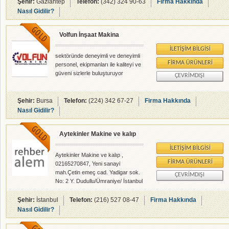
- rehberalem.com alanlarında faliyet
Şehir:
Gaziantep
Telefon:
(342) 324 90-63
Firma Hakkında
gösteren firmamızdır.
Nasıl Gidilir?
Volfun İnşaat Makina
İLETIŞIM BILGISI
sektöründe deneyimli ve deneyimli
FIRMA ÜRÜNLERI
personel, ekipmanları ile kaliteyi ve
güveni sizlerle buluşturuyor
ÇEVRIMDIŞI
Şehir:
Bursa
Telefon:
(224) 342 67-27
Firma Hakkında
Nasıl Gidilir?
Aytekinler Makine ve kalıp
İLETIŞIM BILGISI
Aytekinler Makine ve kalıp ,
FIRMA ÜRÜNLERI
02165270847, Yeni sanayi
mah.Çetin emeç cad. Yadigar sok.
ÇEVRIMDIŞI
No: 2 Y. Dudullu/Ümraniye/ İstanbul
Ümraniye / İstanbul , İnşaat
Makineleri - rehberalem.com
Şehir:
İstanbul
Telefon:
(216) 527 08-47
Firma Hakkında
alanlarında faliyet gösteren
Nasıl Gidilir?
firmamızdır.