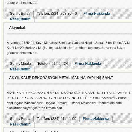
gösteren firmamızdır.
Şehir:
Bursa
Telefon:
(224) 253 30-46
Firma Hakkında
Nasıl Gidilir?
Akyenbal
Akyenbal, 2125424, Şeyh Mahallesi Bankalar Caddesi Naipler Sokak Zihni Derin A.V.M
Kat:1 No:29 Merkez / Muğla , İnşaat Makineleri - rehberalem.com alanlarında faliyet
gösteren firmamızdır.
Şehir:
Muğla
Telefon:
212 54-24
Firma Hakkında
Nasıl Gidilir?
AKYIL KALIP DEKORASYON METAL MAKİNA YAPI İNŞ.SAN.T
AKYIL KALIP DEKORASYON METAL MAKİNA YAPI İNŞ.SAN.TİC. LTD.ŞTİ., 224 411 11
00, NİLÜFER ORG.SAN.BÖLG. N 315 SOK. NO:1 NİLÜFER BURSA Nilüfer / Bursa ,
Yapı İnşaat Malzemecileri - İnşaat Firmaları - İnşaat Makineleri - rehberalem.com
alanlarında faliyet gösteren firmamızdır.
Şehir:
Bursa
Telefon:
(224) 411 11-00
Firma Hakkında
Nasıl Gidilir?