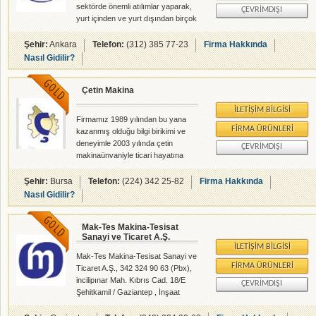
sektörde önemli atılımlar yaparak,
ÇEVRIMDIŞI
yurt içinden ve yurt dışından birçok
firma için ilk tercih sebebi olmuştur.
Referanslarimiz arasında
Şehir:
Ankara
Telefon:
(312) 385 77-23
Firma Hakkında
Rusya,Makedonya bulunmakta
Nasıl Gidilir?
olup, Türkiye genelinde hizmet
vermektedir. Yaptığımız ürünlerden
Çetin Makina
bazıları kırma, titreşimli elekler,
helezon, vibratör besleyici,
İLETIŞIM BILGISI
konveyör bant sistemleri imalat
Firmamız 1989 yılından bu yana
tamir ve bakım hizmetleri, mobil
FIRMA ÜRÜNLERI
kazanmış olduğu bilgi birikimi ve
beton santrali çelik konstrüksiyon
deneyimle 2003 yılında çetin
ÇEVRIMDIŞI
olarak sıralanabilir. Sektörün en
makinaünvaniyle ticari hayatına
önemli ihtiyacı olan sabit ve seyyar,
başlamış olup, her nevi malzeme
parça imalatıyla Bursa ili ve tüm
Şehir:
Bursa
Telefon:
(224) 342 25-82
Firma Hakkında
çevre illerde faaliyet
Nasıl Gidilir?
göstermektedir.
Mak-Tes Makina-Tesisat
Sanayi ve Ticaret A.Ş.
İLETIŞIM BILGISI
Mak-Tes Makina-Tesisat Sanayi ve
FIRMA ÜRÜNLERI
Ticaret A.Ş., 342 324 90 63 (Pbx),
incilipınar Mah. Kıbrıs Cad. 18/E
ÇEVRIMDIŞI
Şehitkamil / Gaziantep , İnşaat
Makineleri - Jeneratör - Kompresör