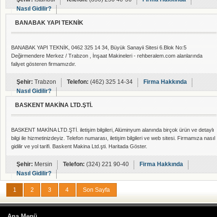
verimli çalışm
Nasıl Gidilir?
BANABAK YAPI TEKNİK
BANABAK YAPI TEKNİK, 0462 325 14 34, Büyük Sanayii Sitesi 6.Blok No:5
Değirmendere Merkez / Trabzon , İnşaat Makineleri - rehberalem.com alanlarında
faliyet gösteren firmamızdır.
Şehir:
Trabzon
Telefon:
(462) 325 14-34
Firma Hakkında
Nasıl Gidilir?
BASKENT MAKİNA LTD.ŞTİ.
BASKENT MAKİNA LTD.ŞTİ. iletişim bilgileri, Alüminyum alanında birçok ürün ve detaylı
bilgi ile hizmetinizdeyiz. Telefon numarası, iletişim bilgileri ve web sitesi. Firmamıza nasıl
gidilir ve yol tarifi. Baskent Makina Ltd.şti. Haritada Göster.
Şehir:
Mersin
Telefon:
(324) 221 90-40
Firma Hakkında
Nasıl Gidilir?
1
2
3
4
Son Sayfa
Ana Menü