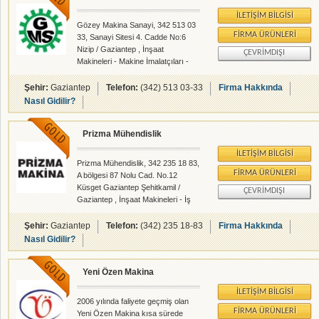
Firmamız kurulduğu günden bu
İLETIŞIM BILGISI
yana Sayın Nihat ÖZTÜZÜN ün
Gözey Makina Sanayi, 342 513 03
dürüstlük, uzmanlık, ciddilik
FIRMA ÜRÜNLERI
33, Sanayi Sitesi 4. Cadde No:6
prensiplerini kendine ilke edinerek
Nizip / Gaziantep , İnşaat
ÇEVRIMDIŞI
çalışmış ve bu sayede de;
Makineleri - Makine İmalatçıları -
Güneydoğu Anadolu Bölgesinin iş
Zahireciler Tarım Ürünleri -
makinaları al
rehberalem.com alanlarında faliyet
Şehir:
Gaziantep
Telefon:
(342) 513 03-33
Firma Hakkında
gösteren firmamızdır.
Nasıl Gidilir?
Prizma Mühendislik
İLETIŞIM BILGISI
Prizma Mühendislik, 342 235 18 83,
FIRMA ÜRÜNLERI
A bölgesi 87 Nolu Cad. No.12
Küsget Gaziantep Şehitkamil /
ÇEVRIMDIŞI
Gaziantep , İnşaat Makineleri - İş
Makineleri - rehberalem.com
alanlarında faliyet gösteren
Şehir:
Gaziantep
Telefon:
(342) 235 18-83
Firma Hakkında
firmamızdır.
Nasıl Gidilir?
Yeni Özen Makina
İLETIŞIM BILGISI
2006 yılında faliyete geçmiş olan
FIRMA ÜRÜNLERI
Yeni Özen Makina kısa sürede