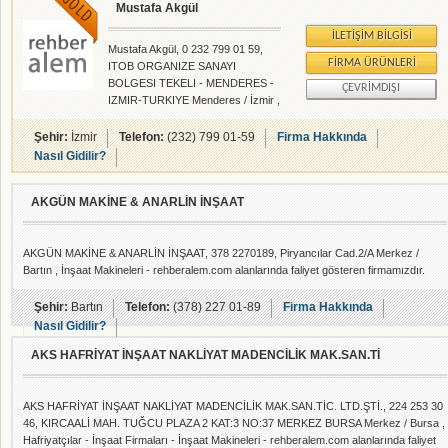
Mustafa Akgül
İLETIŞIM BILGISI
Mustafa Akgül, 0 232 799 01 59,
FIRMA ÜRÜNLERI
ITOB ORGANIZE SANAYI
BOLGESI TEKELI - MENDERES -
ÇEVRIMDIŞI
IZMIR-TURKIYE Menderes / İzmir ,
İnşaat Makineleri - rehberalem.com
alanlarında faliyet gösteren
Şehir:
İzmir
Telefon:
(232) 799 01-59
Firma Hakkında
firmamızdır.
Nasıl Gidilir?
AKGÜN MAKİNE & ANARLİN İNŞAAT
AKGÜN MAKİNE & ANARLİN İNŞAAT, 378 2270189, Piryancılar Cad.2/A Merkez /
Bartın , İnşaat Makineleri - rehberalem.com alanlarında faliyet gösteren firmamızdır.
Şehir:
Bartın
Telefon:
(378) 227 01-89
Firma Hakkında
Nasıl Gidilir?
AKS HAFRİYAT İNŞAAT NAKLİYAT MADENCİLİK MAK.SAN.Tİ
AKS HAFRİYAT İNŞAAT NAKLİYAT MADENCİLİK MAK.SAN.TİC. LTD.ŞTİ., 224 253 30
46, KIRCAALİ MAH. TUĞCU PLAZA 2 KAT:3 NO:37 MERKEZ BURSA Merkez / Bursa ,
Hafriyatçılar - İnşaat Firmaları - İnşaat Makineleri - rehberalem.com alanlarında faliyet