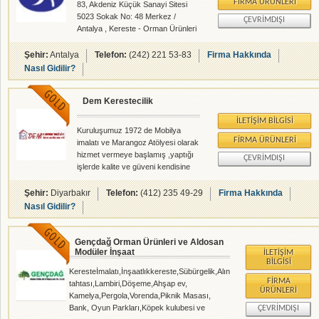
FIRMA ÜRÜNLERI
83, Akdeniz Küçük Sanayi Sitesi
5023 Sokak No: 48 Merkez /
ÇEVRIMDIŞI
Antalya , Kereste - Orman Ürünleri
- rehberalem.com alanlarında faliyet
gösteren firmamızdır.
Şehir:
Antalya
Telefon:
(242) 221 53-83
Firma Hakkında
Nasıl Gidilir?
Dem Kerestecilik
İLETIŞIM BILGISI
Kuruluşumuz 1972 de Mobilya
FIRMA ÜRÜNLERI
imalatı ve Marangoz Atölyesi olarak
hizmet vermeye başlamış ,yaptığı
ÇEVRIMDIŞI
işlerde kalite ve güveni kendisine
ilke edinmiş, herzaman teknolojinin
sunduğu imkanlardan
Şehir:
Diyarbakır
Telefon:
(412) 235 49-29
Firma Hakkında
faydalanmaya çalışmış köklü bir
Nasıl Gidilir?
kuruluştur. Şu an Diyarbakırda ve
Güney Doğu Anadolu Bölgesinde
çam kereste ihtiyacının
Gençdağ Orman Ürünleri ve Aldosan
Modüler İnşaat
karşılanmasında büyük rol
İLETIŞIM
BILGISI
oynamaktadır.
Keresteİmalatı,İnşaatlıkkereste,Sübürgelik,Alın
FIRMA
tahtası,Lambiri,Döşeme,Ahşap ev,
ÜRÜNLERI
Kamelya,Pergola,Vorenda,Piknik Masası,
Bank, Oyun Parkları,Köpek kulubesi ve
ÇEVRIMDIŞI