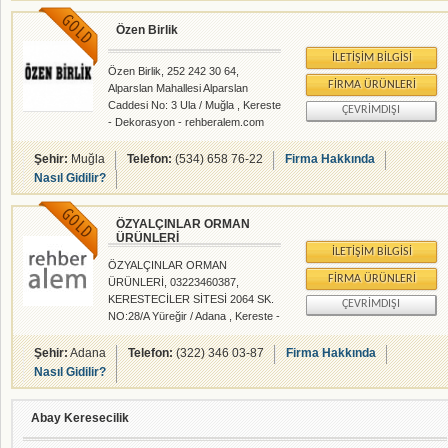
Özen Birlik
İLETIŞIM BILGISI
Özen Birlik, 252 242 30 64,
FIRMA ÜRÜNLERI
Alparslan Mahallesi Alparslan
Caddesi No: 3 Ula / Muğla , Kereste
ÇEVRIMDIŞI
- Dekorasyon - rehberalem.com
alanlarında faliyet gösteren
firmamızdır.
Şehir:
Muğla
Telefon:
(534) 658 76-22
Firma Hakkında
Nasıl Gidilir?
ÖZYALÇINLAR ORMAN
ÜRÜNLERİ
İLETIŞIM BILGISI
ÖZYALÇINLAR ORMAN
FIRMA ÜRÜNLERI
ÜRÜNLERİ, 03223460387,
KERESTECİLER SİTESİ 2064 SK.
ÇEVRIMDIŞI
NO:28/A Yüreğir / Adana , Kereste -
rehberalem.com alanlarında faliyet
gösteren firmamızdır.
Şehir:
Adana
Telefon:
(322) 346 03-87
Firma Hakkında
Nasıl Gidilir?
Abay Keresecilik