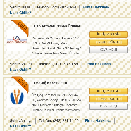
hertürlü ahşap işleri, Çelik Kontrüksiyonlu ev,
Konteyner ev-yazıhane,Çelik tabanlı ahşap ev,
Şehir:
Bursa
Telefon:
(224) 482 43-94
Firma Hakkında
modüler evler,Ahşap çatı,çelik çatı,ferforje vs.
Nasıl Gidilir?
Can Artovalı Orman Ürünleri
İLETIŞIM BILGISI
Can Artovalı Orman Ürünleri, 312
FIRMA ÜRÜNLERI
353 50 59, Ali Ersoy Mah.
Görücüler Sokak No: 2/3 Altındağ /
ÇEVRIMDIŞI
Ankara , Kereste - Orman Ürünleri
- rehberalem.com alanlarında faliyet
gösteren firmamızdır.
Şehir:
Ankara
Telefon:
(312) 353 50-59
Firma Hakkında
Nasıl Gidilir?
Öz-Çağ Kerestecilik
İLETIŞIM BILGISI
Öz-Çağ Kerestecilik, 242 221 44
FIRMA ÜRÜNLERI
60, Akdeniz Sanayi Sitesi 5020 Sok.
No: 7 Merkez / Antalya , Kereste -
ÇEVRIMDIŞI
Orman Ürünleri - rehberalem.com
alanlarında faliyet gösteren
firmamızdır.
Şehir:
Antalya
Telefon:
(242) 221 44-60
Firma Hakkında
Nasıl Gidilir?