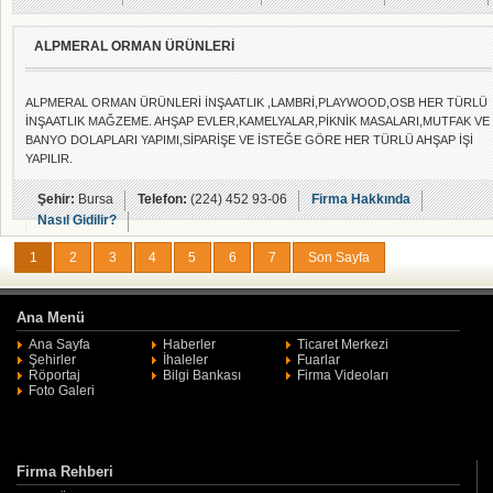
ALPMERAL ORMAN ÜRÜNLERİ
ALPMERAL ORMAN ÜRÜNLERİ İNŞAATLIK ,LAMBRİ,PLAYWOOD,OSB HER TÜRLÜ
İNŞAATLIK MAĞZEME. AHŞAP EVLER,KAMELYALAR,PİKNİK MASALARI,MUTFAK VE
BANYO DOLAPLARI YAPIMI,SİPARİŞE VE İSTEĞE GÖRE HER TÜRLÜ AHŞAP İŞİ
YAPILIR.
Şehir:
Bursa
Telefon:
(224) 452 93-06
Firma Hakkında
Nasıl Gidilir?
1
2
3
4
5
6
7
Son Sayfa
Ana Menü
Ana Sayfa
Haberler
Ticaret Merkezi
Şehirler
İhaleler
Fuarlar
Röportaj
Bilgi Bankası
Firma Videoları
Foto Galeri
Firma Rehberi