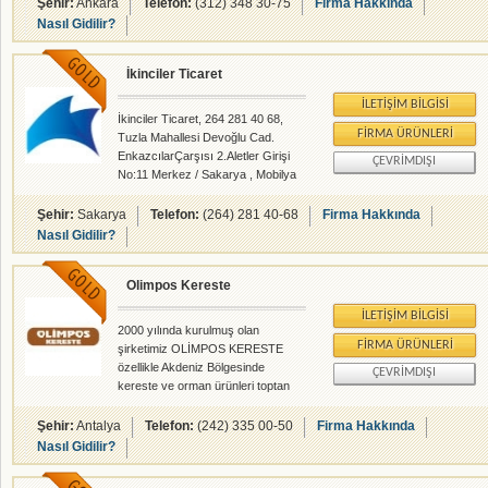
sunmaktayız. Saygılar... Daysal
Şehir:
Ankara
Telefon:
(312) 348 30-75
Firma Hakkında
Orman Ürünleri
Nasıl Gidilir?
İkinciler Ticaret
İLETIŞIM BILGISI
İkinciler Ticaret, 264 281 40 68,
FIRMA ÜRÜNLERI
Tuzla Mahallesi Devoğlu Cad.
EnkazcılarÇarşısı 2.Aletler Girişi
ÇEVRIMDIŞI
No:11 Merkez / Sakarya , Mobilya
İmalatçıları - Döşemeciler - Kereste
- Büro Mobilyaları - Mobilya
Şehir:
Sakarya
Telefon:
(264) 281 40-68
Firma Hakkında
Aksesuar - rehberalem.com
Nasıl Gidilir?
alanlarında faliyet gösteren
firmamızdır.
Olimpos Kereste
İLETIŞIM BILGISI
2000 yılında kurulmuş olan
FIRMA ÜRÜNLERI
şirketimiz OLİMPOS KERESTE
özellikle Akdeniz Bölgesinde
ÇEVRIMDIŞI
kereste ve orman ürünleri toptan
satış ve pazarlamasında başarıyla
ve istikrarıyla faaliyet
Şehir:
Antalya
Telefon:
(242) 335 00-50
Firma Hakkında
göstermektedir. Ürün yelpazesinde
Nasıl Gidilir?
her zaman inşaatlık, doğramalık ,
döşemelik kereste ve lambri üretimi