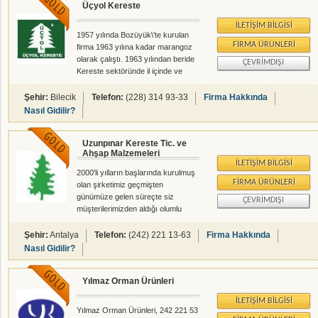
Üçyol Kereste
ilk sıraları almıştır. Günümüzde de
aynı ürünleri imal edip ;
İLETIŞIM BILGISI
pazarlamasını gerçekleştirmektedir.
1957 yılında Bozüyük\'te kurulan
Özellikle döşemelik tahta ve lambri
FIRMA ÜRÜNLERI
firma 1963 yılına kadar marangoz
konusunda rabıtalı ürünlerde
olarak çalıştı. 1963 yılından beride
ÇEVRIMDIŞI
sektörüne devrimler yaşatan öncü
Kereste sektöründe il içinde ve
bir kuruluş olmuştur.
Türkiye genelinde hizmet
vermektedir.
Şehir:
Bilecik
Telefon:
(228) 314 93-33
Firma Hakkında
Nasıl Gidilir?
Uzunpınar Kereste Tic. ve
Ahşap Malzemeleri
İLETIŞIM BILGISI
2000'li yılların başlarında kurulmuş
FIRMA ÜRÜNLERI
olan şirketimiz geçmişten
günümüze gelen süreçte siz
ÇEVRIMDIŞI
müşterilerimizden aldığı olumlu
tepkilerle her geçen gün daha
güvenli ve sağlam adımlarla
Şehir:
Antalya
Telefon:
(242) 221 13-63
Firma Hakkında
geleceğine yön
Nasıl Gidilir?
vermektedir.Göstermiş olduğunuz
ilgi ve alakadan dolayı sonsuz
Yılmaz Orman Ürünleri
şükranlarımızı sunarız.
İLETIŞIM BILGISI
Yılmaz Orman Ürünleri, 242 221 53