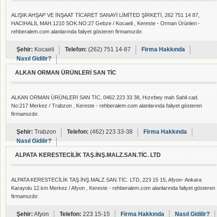
ALIŞIK AHŞAP VE İNŞAAT TİCARET SANAYİ LİMİTED ŞİRKETİ, 262 751 14 87,
HACIHALİL MAH.1210 SOK.NO:27 Gebze / Kocaeli , Kereste - Orman Ürünleri -
rehberalem.com alanlarında faliyet gösteren firmamızdır.
Şehir:
Kocaeli
Telefon:
(262) 751 14-87
Firma Hakkında
Nasıl Gidilir?
ALKAN ORMAN ÜRÜNLERİ SAN TİC
ALKAN ORMAN ÜRÜNLERİ SAN TİC, 0462 223 33 38, Hızırbey mah Sahil cad.
No:217 Merkez / Trabzon , Kereste - rehberalem.com alanlarında faliyet gösteren
firmamızdır.
Şehir:
Trabzon
Telefon:
(462) 223 33-38
Firma Hakkında
Nasıl Gidilir?
ALPATA KERESTECİLİK TAŞ.İNŞ.MALZ.SAN.TİC. LTD
ALPATA KERESTECİLİK TAŞ.İNŞ.MALZ.SAN.TİC. LTD, 223 15 15, Afyon- Ankara
Karayolu 12.km Merkez / Afyon , Kereste - rehberalem.com alanlarında faliyet gösteren
firmamızdır.
Şehir:
Afyon
Telefon:
223 15-15
Firma Hakkında
Nasıl Gidilir?