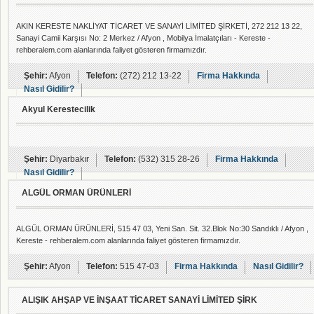
AKIN KERESTE NAKLİYAT TİCARET VE SANAYİ LİMİTED ŞİRKETİ, 272 212 13 22,
Sanayi Camii Karşısı No: 2 Merkez / Afyon , Mobilya İmalatçıları - Kereste -
rehberalem.com alanlarında faliyet gösteren firmamızdır.
Şehir:
Afyon
Telefon:
(272) 212 13-22
Firma Hakkında
Nasıl Gidilir?
Akyul Kerestecilik
Şehir:
Diyarbakır
Telefon:
(532) 315 28-26
Firma Hakkında
Nasıl Gidilir?
ALGÜL ORMAN ÜRÜNLERİ
ALGÜL ORMAN ÜRÜNLERİ, 515 47 03, Yeni San. Sit. 32.Blok No:30 Sandıklı / Afyon ,
Kereste - rehberalem.com alanlarında faliyet gösteren firmamızdır.
Şehir:
Afyon
Telefon:
515 47-03
Firma Hakkında
Nasıl Gidilir?
ALIŞIK AHŞAP VE İNŞAAT TİCARET SANAYİ LİMİTED ŞİRK