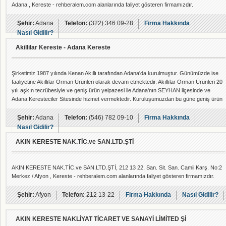
Adana , Kereste - rehberalem.com alanlarında faliyet gösteren firmamızdır.
Şehir:
Adana
Telefon:
(322) 346 09-28
Firma Hakkında
Nasıl Gidilir?
Akillilar Kereste - Adana Kereste
Şirketimiz 1987 yılında Kenan Akıllı tarafından Adana'da kurulmuştur. Günümüzde ise
faaliyetine Akıllılar Orman Ürünleri olarak devam etmektedir. Akıllılar Orman Ürünleri 20
yılı aşkın tecrübesiyle ve geniş ürün yelpazesi ile Adana'nın SEYHAN ilçesinde ve
Adana Keresteciler Sitesinde hizmet vermektedir. Kuruluşumuzdan bu güne geniş ürün
yelpazemizi Türkiye’nin her bölgesine ulaştırmaktayız. Yüksek teknoloji ve kalitesiyle ön
plana çıkmaktadır.
Şehir:
Adana
Telefon:
(546) 782 09-10
Firma Hakkında
Nasıl Gidilir?
AKIN KERESTE NAK.TİC.ve SAN.LTD.ŞTİ
AKIN KERESTE NAK.TİC.ve SAN.LTD.ŞTİ, 212 13 22, San. Sit. San. Camii Karş. No:2
Merkez / Afyon , Kereste - rehberalem.com alanlarında faliyet gösteren firmamızdır.
Şehir:
Afyon
Telefon:
212 13-22
Firma Hakkında
Nasıl Gidilir?
AKIN KERESTE NAKLİYAT TİCARET VE SANAYİ LİMİTED Şİ