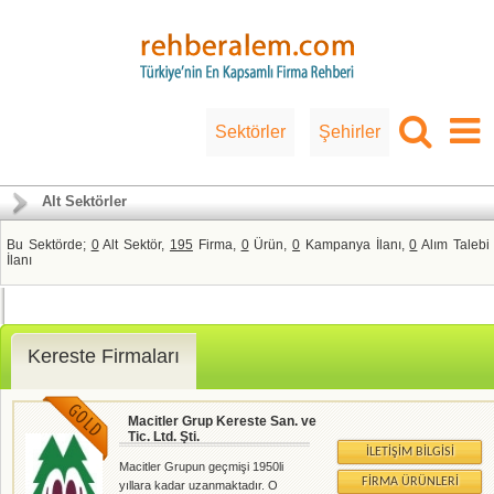
Sektörler
Şehirler
Alt Sektörler
Bu Sektörde;
0
Alt Sektör,
195
Firma,
0
Ürün,
0
Kampanya İlanı,
0
Alım Talebi
İlanı
Kereste Firmaları
Macitler Grup Kereste San. ve
Tic. Ltd. Şti.
İLETIŞIM BILGISI
Macitler Grupun geçmişi 1950li
FIRMA ÜRÜNLERI
yıllara kadar uzanmaktadır. O