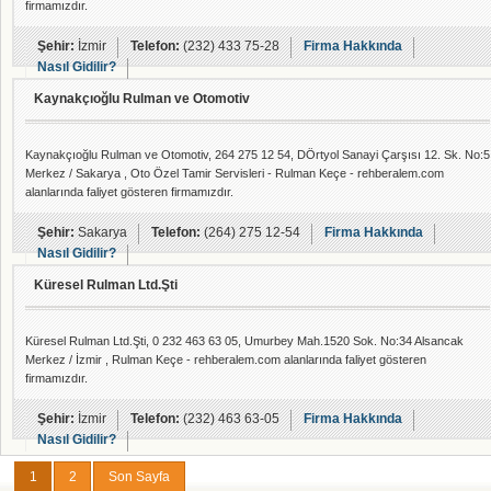
firmamızdır.
Şehir:
İzmir
Telefon:
(232) 433 75-28
Firma Hakkında
Nasıl Gidilir?
Kaynakçıoğlu Rulman ve Otomotiv
Kaynakçıoğlu Rulman ve Otomotiv, 264 275 12 54, DÖrtyol Sanayi Çarşısı 12. Sk. No:5
Merkez / Sakarya , Oto Özel Tamir Servisleri - Rulman Keçe - rehberalem.com
alanlarında faliyet gösteren firmamızdır.
Şehir:
Sakarya
Telefon:
(264) 275 12-54
Firma Hakkında
Nasıl Gidilir?
Küresel Rulman Ltd.Şti
Küresel Rulman Ltd.Şti, 0 232 463 63 05, Umurbey Mah.1520 Sok. No:34 Alsancak
Merkez / İzmir , Rulman Keçe - rehberalem.com alanlarında faliyet gösteren
firmamızdır.
Şehir:
İzmir
Telefon:
(232) 463 63-05
Firma Hakkında
Nasıl Gidilir?
1
2
Son Sayfa