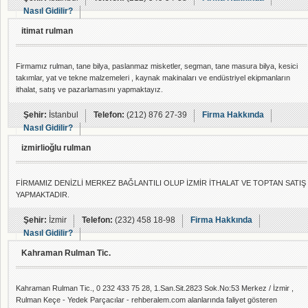
Nasıl Gidilir?
itimat rulman
Firmamız rulman, tane bilya, paslanmaz misketler, segman, tane masura bilya, kesici
takımlar, yat ve tekne malzemeleri , kaynak makinaları ve endüstriyel ekipmanların
ithalat, satış ve pazarlamasını yapmaktayız.
Şehir:
İstanbul
Telefon:
(212) 876 27-39
Firma Hakkında
Nasıl Gidilir?
izmirlioğlu rulman
FİRMAMIZ DENİZLİ MERKEZ BAĞLANTILI OLUP İZMİR İTHALAT VE TOPTAN SATIŞ
YAPMAKTADIR.
Şehir:
İzmir
Telefon:
(232) 458 18-98
Firma Hakkında
Nasıl Gidilir?
Kahraman Rulman Tic.
Kahraman Rulman Tic., 0 232 433 75 28, 1.San.Sit.2823 Sok.No:53 Merkez / İzmir ,
Rulman Keçe - Yedek Parçacılar - rehberalem.com alanlarında faliyet gösteren