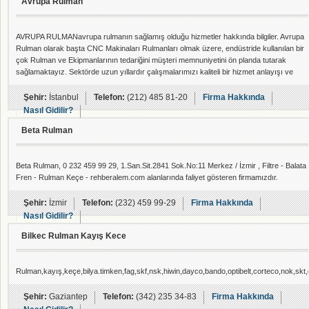
Avrupa Rulman
AVRUPA RULMANavrupa rulmanın sağlamış olduğu hizmetler hakkında bilgiler. Avrupa
Rulman olarak başta CNC Makinaları Rulmanları olmak üzere, endüstride kullanılan bir
çok Rulman ve Ekipmanlarının tedariğini müşteri memnuniyetini ön planda tutarak
sağlamaktayız. Sektörde uzun yıllardır çalışmalarımızı kaliteli bir hizmet anlayışı ve
tecrübemizle sürdürüyoruz. Envanterimizde bulunmayan özel rulmanların tedariğinde
de yılların tecrübesine sahip bir firmayız. Sağlamakta olduğumuz Rulman ve
Şehir:
İstanbul
Telefon:
(212) 485 81-20
Firma Hakkında
Ekipmanlarının istenilen verim
Nasıl Gidilir?
Beta Rulman
Beta Rulman, 0 232 459 99 29, 1.San.Sit.2841 Sok.No:11 Merkez / İzmir , Filtre - Balata
Fren - Rulman Keçe - rehberalem.com alanlarında faliyet gösteren firmamızdır.
Şehir:
İzmir
Telefon:
(232) 459 99-29
Firma Hakkında
Nasıl Gidilir?
Bilkec Rulman Kayış Kece
Rulman,kayış,keçe,bilya.timken,fag,skf,nsk,hiwin,dayco,bando,optibelt,corteco,nok,skt,de
Şehir:
Gaziantep
Telefon:
(342) 235 34-83
Firma Hakkında