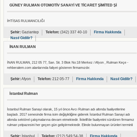
GÜNEY RULMAN OTOMOTİV SANAYİ VE TİCARET ŞİMİTED Şİ
İHTİSAS RULMANCILIĞI
Şehir:
Gaziantep
Telefon:
(342) 337 40-10
Firma Hakkında
Nasıl Gidilir?
İNAN RULMAN
İNAN RULMAN, 212 05 77, San. Sit. 3 Blok No:18 Merkez / Afyon , Rulman Keçe -
rehberalem.com alanlarında faliyet gösteren firmamızdır.
Şehir:
Afyon
Telefon:
212 05-77
Firma Hakkında
Nasıl Gidilir?
İstanbul Rulman
İstanbul Rulman Sanayi olarak, 15 yıl önce Avcı Rulman adı altında faaliyetlerine
başladı. 2017 senesinde firma isim değişikliğine giderek İstanbul Rulman Sanayi adı
altında sektörel çalışmalarına devam etmektedir. İkitelli'de faaliyetini sürdüren firmamız
rulman yelpazesini her geçen gün geliştirmektedir. Elinde bulunmayan ürünleri terminli
olarak 10-15 iş günü içerisinde tedarik edebilmektedir.
Şehir:
İstanbul
Telefon:
(212) 549 54-38
Firma Hakkında