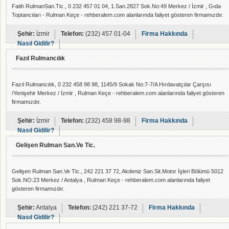
Fatih RulmanSan.Tic., 0 232 457 01 04, 1.San.2827 Sok.No:49 Merkez / İzmir , Gıda
Toptancıları - Rulman Keçe - rehberalem.com alanlarında faliyet gösteren firmamızdır.
Şehir:
İzmir
Telefon:
(232) 457 01-04
Firma Hakkında
Nasıl Gidilir?
Fazıl Rulmancılık
Fazıl Rulmancılık, 0 232 458 98 98, 1145/9 Sokak No:7-7/A Hırdavatçılar Çarşısı
/Yenişehir Merkez / İzmir , Rulman Keçe - rehberalem.com alanlarında faliyet gösteren
firmamızdır.
Şehir:
İzmir
Telefon:
(232) 458 98-98
Firma Hakkında
Nasıl Gidilir?
Gelişen Rulman San.Ve Tic.
Gelişen Rulman San.Ve Tic., 242 221 37 72, Akdeniz San.Sit.Motor İşleri Bölümü 5012
Sok.NO:23 Merkez / Antalya , Rulman Keçe - rehberalem.com alanlarında faliyet
gösteren firmamızdır.
Şehir:
Antalya
Telefon:
(242) 221 37-72
Firma Hakkında
Nasıl Gidilir?