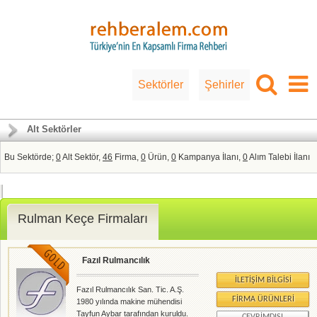
Sektörler
Şehirler
Alt Sektörler
Bu Sektörde;
0
Alt Sektör,
46
Firma,
0
Ürün,
0
Kampanya İlanı,
0
Alım Talebi İlanı
Rulman Keçe Firmaları
Fazıl Rulmancılık
İLETIŞIM BILGISI
Fazıl Rulmancılık San. Tic. A.Ş.
FIRMA ÜRÜNLERI
1980 yılında makine mühendisi
Tayfun Aybar tarafından kuruldu.