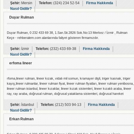
Şehir:
Mersin
Telefon:
(324) 234 52-54
Firma Hakkında
Nasıl Gidilir?
Duyar Rulman
Duyar Rulman, 0 232 433 69 38, 1.San.Sit.2826 Sok.No:13 Merkez / İzmir , Rulman
Keçe - rehberalem.com alanlarında faliyet gösteren firmamızdır.
Şehir:
İzmir
Telefon:
(232) 433 69-38
Firma Hakkında
Nasıl Gidilir?
erfoma lineer
rfoma,lineer rulman, lineer kızak, vidalı mil somun, kramayer dişli, triger kasnak, triger
kayış,lineer rulmanlar, lineer rulman fiyat, lineer rulman fiyatları, lineer rulman yenibosna,
lineer rulman istanbul, lineer kızaklar, lineer kızak sistemleri, lineer kızaklı araba, lineer
ray, ray araba, doğrusal rulman, doğrusal yataklama sistemleri, doğrusal hareket
sistemleri, doğrusal yatak, vidalı mil, vidalı miller, vidalı mil fiyat, vidalı mil uç yatakları,
vidalı mil ve somun, vidalı mil tutucuları, lineer klavuzlama sistemleri, lineer taşla
Şehir:
İstanbul
Telefon:
(212) 503 94-13
Firma Hakkında
Nasıl Gidilir?
Erkan Rulman