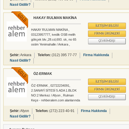
DERBY,BANDO,VARIBELT,EXPOTECH,GOOD
Nasıl Gidilir?
YEAR markalı kayışlar,zaman kayışları ve
konveyör bantlar; rulman yatakları,zincir,zincir
dişli,kaplin,burçlu ve kör kasnak,triger
HAKAY RULMAN MAKİNA
kasnaklar,yağ keçesi,sekman,tekerlek ve
İLETIŞIM BILGISI
bağlantı elemanları;
HAKAY RULMAN MAKİNA ,
GAMAK,VOLT,ABANA,MİKSAN motor ve
FIRMA ÜRÜNLERI
03123957777, ivedik OSB melih
devirdaim pompaları;
gökçek blv.,28.cd,693. sk, no 65
ÇEVRIMDIŞI
YILMAZ,İMAK,ANTOBA,HİDESAN ve ASKE
ostim Yenimahalle / Ankara ,
Rulman Keçe - rehberalem.com
alanlarında faliyet gösteren
Şehir:
Ankara
Telefon:
(312) 395 77-77
Firma Hakkında
firmamızdır.
Nasıl Gidilir?
ÖZ-ERMAK
İLETIŞIM BILGISI
ÖZ-ERMAK , 02722234091,
FIRMA ÜRÜNLERI
2.SANAYİ SİTESİ 5.ADA 1.BLOK
NO:2 Merkez / Afyon , Rulman
ÇEVRIMDIŞI
Keçe - rehberalem.com alanlarında
faliyet gösteren firmamızdır.
Şehir:
Afyon
Telefon:
(272) 223 40-91
Firma Hakkında
Nasıl Gidilir?