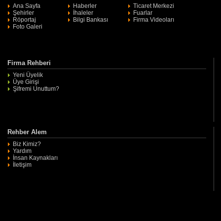
Ana Sayfa
Haberler
Ticaret Merkezi
daha verimli bir şekilde açılma
Şehirler
İhaleler
Fuarlar
Röportaj
Bilgi Bankası
Firma Videoları
Foto Galeri
Firma Rehberi
Yeni Üyelik
Üye Girişi
Şifremi Unuttum?
Rehber Alem
Biz Kimiz?
Yardım
İnsan Kaynakları
İletişim