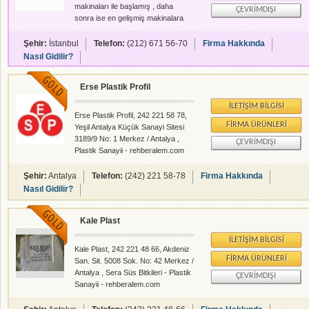
makinaları ile başlamış , daha
ÇEVRIMDIŞI
sonra ise en gelişmiş makinalara
yönelmiş ve bu şekilde yaklaşık 40
yıldır, müşterilerimizin memnuniyeti
Şehir:
İstanbul
Telefon:
(212) 671 56-70
Firma Hakkında
doğrultusunda üretimini
Nasıl Gidilir?
sürdürmektedir. Yılların
tecrübesiyle farklı sektörlere hitap
Erse Plastik Profil
etmekteyiz. Amacımız
müşterilerimize en iyi hizmeti ve
İLETIŞIM BILGISI
mamulü sunmak, Türkiye'de ise ilk
Erse Plastik Profil, 242 221 58 78,
500 şirket arasına girmektir.
FIRMA ÜRÜNLERI
Yeşil Antalya Küçük Sanayi Sitesi
Öncelikli hedefimiz kalite ve müşteri
3189/9 No: 1 Merkez / Antalya ,
ÇEVRIMDIŞI
memnuniyetini ön planda tutarak
Plastik Sanayii - rehberalem.com
sağlıklı ve sürekli olarak büyümeyi
alanlarında faliyet gösteren
Ülkesi için
firmamızdır.
Şehir:
Antalya
Telefon:
(242) 221 58-78
Firma Hakkında
Nasıl Gidilir?
Kale Plast
İLETIŞIM BILGISI
Kale Plast, 242 221 48 66, Akdeniz
FIRMA ÜRÜNLERI
San. Sit. 5008 Sok. No: 42 Merkez /
Antalya , Sera Süs Bitkileri - Plastik
ÇEVRIMDIŞI
Sanayii - rehberalem.com
alanlarında faliyet gösteren
firmamızdır.