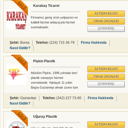
Karakaş Ticaret
İLETIŞIM BILGISI
Firmamız geniş ürün yelpazesi ve
FIRMA ÜRÜNLERI
kaliteli hizmet anlayışıyla hizmet
sunmaktadır.
ÇEVRIMDIŞI
Şehir:
Bursa
Telefon:
(224) 715 36-79
Firma Hakkında
Nasıl Gidilir?
Pişkin Plastik
İLETIŞIM BILGISI
Müslüm Pişkin, 1996 yılından beri
FIRMA ÜRÜNLERI
plastik sanayiye hizmet
vermektedir. Yaklaşık 11 yıldır.
ÇEVRIMDIŞI
Başta Gaziantep olmak üzere tüm
Türkiye ye hizmet vermeyi anlayış
edinmiştir.
Şehir:
Gaziantep
Telefon:
(342) 227 73-60
Firma Hakkında
Nasıl Gidilir?
Uğuray Plastik
İLETIŞIM BILGISI