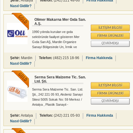
Şehir:
Antalya
Telefon:
(242) 221 48-66
Firma Hakkında
Nasıl Gidilir?
Olimer Makarna Mer Gıda San.
A.Ş.
İLETIŞIM BILGISI
1990 yılında kurulan ve gıda
FIRMA ÜRÜNLERI
sektöründe faaliyet gösteren Mer
Gıda San AŞ, Mardin Organize
ÇEVRIMDIŞI
Sanayi Bölgesinde Un, İrmik ve
Makarna üretimini
gerçekleştirmektedir.16.640.m2
Şehir:
Mardin
Telefon:
(482) 215 18-96
Firma Hakkında
açık ve 6.773.m2 kapalı alana
Nasıl Gidilir?
sahiptir. 1994 yılında Un üretimi ile
imalata başlayan Mer Gıda ,
Serma Sera Malzeme Tic. San.
Üretimin ikinci ve üçüncü ayağı
Ltd. Şti.
olan irmik ve makarna yatırımlarını
İLETIŞIM BILGISI
1998 -2000 yılları arasında
Serma Sera Malzeme Tic. San. Ltd.
tamamlayarak 2000 yılında
FIRMA ÜRÜNLERI
Şti., 242 221 05 93, Akdeniz Sanayi
makarna tesisini faaliyete
Sitesi 5005 Sokak No: 59 Merkez /
ÇEVRIMDIŞI
geçirmiştir. Üretim hatlarını
Antalya , Plastik Sanayii -
BÜHLER AG firmasından almış
rehberalem.com alanlarında faliyet
olan Mer Gıda, kendi alanında
gösteren firmamızdır.
Şehir:
Antalya
Telefon:
(242) 221 05-93
Firma Hakkında
dünyada kullan
Nasıl Gidilir?