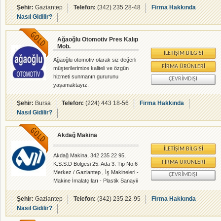
faaliyetine başladı.1998‘de
Şehir:
Gaziantep
Telefon:
(342) 235 28-48
Firma Hakkında
tamamen kauçuk & plastik ve metal
Nasıl Gidilir?
yedek parçalar imalatına yönelmiş
ve 1998 yılı itibariyle LPS (LAS PAR
Ağaoğlu Otomotiv Pres Kalıp
SAN KAUÇUK SAN. ve
Mob.
TİC.LTD.ŞTİ. ) kurumsallaşarak,
İLETIŞIM BILGISI
adıyla Kauçuk & Plastik & Metal
Ağaoğlu otomotiv olarak siz değerli
sektöründe entegre bir kuruluş
FIRMA ÜRÜNLERI
müşterilerimize kaliteli ve özgün
olarak saygın ve öncü konumuyla
hizmeti sunmanın gururunu
ÇEVRIMDIŞI
hak ettiği yeri almıştır. EPDM, NBR,
yaşamaktayız.
TABİİ, SBR, CR, SİLİKON, VİTON,
SÜNGER Kauçuk çe�
Şehir:
Bursa
Telefon:
(224) 443 18-56
Firma Hakkında
Nasıl Gidilir?
Akdağ Makina
İLETIŞIM BILGISI
Akdağ Makina, 342 235 22 95,
FIRMA ÜRÜNLERI
K.S.S.D Bölgesi 25. Ada 3. Tip No:6
Merkez / Gaziantep , İş Makineleri -
ÇEVRIMDIŞI
Makine İmalatçıları - Plastik Sanayii
- rehberalem.com alanlarında faliyet
gösteren firmamızdır.
Şehir:
Gaziantep
Telefon:
(342) 235 22-95
Firma Hakkında
Nasıl Gidilir?