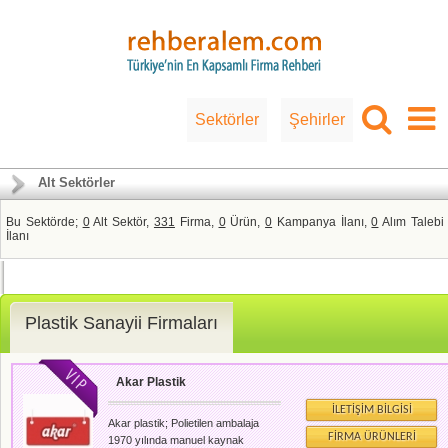
Sektörler
Şehirler
Alt Sektörler
Bu Sektörde;
0
Alt Sektör,
331
Firma,
0
Ürün,
0
Kampanya İlanı,
0
Alım Talebi
İlanı
Plastik Sanayii Firmaları
Akar Plastik
İLETIŞIM BILGISI
Akar plastik; Polietilen ambalaja
FIRMA ÜRÜNLERI
1970 yılında manuel kaynak