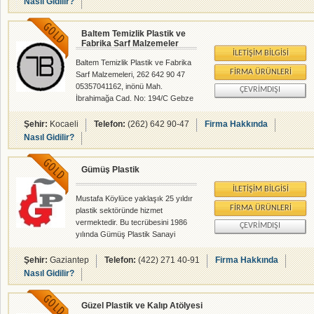
Nasıl Gidilir?
alanlarında faliyet gösteren
firmamızdır.
Baltem Temizlik Plastik ve
Fabrika Sarf Malzemeler
İLETIŞIM BILGISI
Baltem Temizlik Plastik ve Fabrika
FIRMA ÜRÜNLERI
Sarf Malzemeleri, 262 642 90 47
05357041162, inönü Mah.
ÇEVRIMDIŞI
İbrahimağa Cad. No: 194/C Gebze
/ KOCAELİ Gebze / Kocaeli ,
Temizlik Malzemeleri - Plastik
Şehir:
Kocaeli
Telefon:
(262) 642 90-47
Firma Hakkında
Sanayii - rehberalem.com
Nasıl Gidilir?
alanlarında faliyet gösteren
firmamızdır.
Gümüş Plastik
İLETIŞIM BILGISI
Mustafa Köylüce yaklaşık 25 yıldır
FIRMA ÜRÜNLERI
plastik sektöründe hizmet
vermektedir. Bu tecrübesini 1986
ÇEVRIMDIŞI
yılında Gümüş Plastik Sanayi
şirketini kurarak başta Gaziantep
olmak üzere tüm Türkiye ye hizmet
Şehir:
Gaziantep
Telefon:
(422) 271 40-91
Firma Hakkında
vermeyi anlayış edinmiştir.
Nasıl Gidilir?
Güzel Plastik ve Kalıp Atölyesi