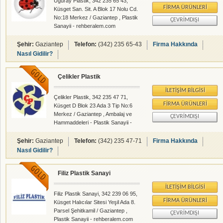
Uğuray Plastik, 342 235 65 43,
FIRMA ÜRÜNLERI
Küsget San. Sit. A Blok 17 Nolu Cd.
No:18 Merkez / Gaziantep , Plastik
ÇEVRIMDIŞI
Sanayii - rehberalem.com
alanlarında faliyet gösteren
firmamızdır.
Şehir:
Gaziantep
Telefon:
(342) 235 65-43
Firma Hakkında
Nasıl Gidilir?
Çelikler Plastik
İLETIŞIM BILGISI
Çelikler Plastik, 342 235 47 71,
FIRMA ÜRÜNLERI
Küsget D Blok 23 Ada 3 Tip No:6
Merkez / Gaziantep , Ambalaj ve
ÇEVRIMDIŞI
Hammaddeleri - Plastik Sanayii -
rehberalem.com alanlarında faliyet
gösteren firmamızdır.
Şehir:
Gaziantep
Telefon:
(342) 235 47-71
Firma Hakkında
Nasıl Gidilir?
Filiz Plastik Sanayi
İLETIŞIM BILGISI
Filiz Plastik Sanayi, 342 239 06 95,
FIRMA ÜRÜNLERI
Küsget Halıcılar Sitesi Yeşil Ada 8.
Parsel Şehitkamil / Gaziantep ,
ÇEVRIMDIŞI
Plastik Sanayii - rehberalem.com