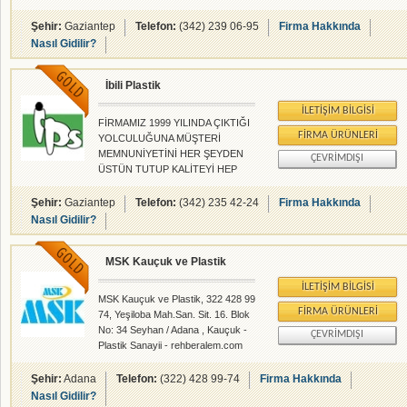
alanlarında faliyet gösteren
firmamızdır.
Şehir:
Gaziantep
Telefon:
(342) 239 06-95
Firma Hakkında
Nasıl Gidilir?
İbili Plastik
İLETIŞIM BILGISI
FİRMAMIZ 1999 YILINDA ÇIKTIĞI
FIRMA ÜRÜNLERI
YOLCULUĞUNA MÜŞTERİ
MEMNUNİYETİNİ HER ŞEYDEN
ÇEVRIMDIŞI
ÜSTÜN TUTUP KALİTEYİ HEP
BİR ADIM DAHA İLERİ TAŞIMAYI
İLKE VE PRENSİP EDİMİŞTİR
Şehir:
Gaziantep
Telefon:
(342) 235 42-24
Firma Hakkında
YÖNETİM KURULU BAŞKANI
Nasıl Gidilir?
CEMAL İBİLİ
MSK Kauçuk ve Plastik
İLETIŞIM BILGISI
MSK Kauçuk ve Plastik, 322 428 99
FIRMA ÜRÜNLERI
74, Yeşiloba Mah.San. Sit. 16. Blok
No: 34 Seyhan / Adana , Kauçuk -
ÇEVRIMDIŞI
Plastik Sanayii - rehberalem.com
alanlarında faliyet gösteren
firmamızdır.
Şehir:
Adana
Telefon:
(322) 428 99-74
Firma Hakkında
Nasıl Gidilir?