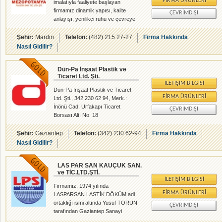
FIRMA ÜRÜNLERI
imalatıyla faaliyete başlayan
bilgi teknolojilerini kullanarak en
firmamız dinamik yapısı, kalite
ÇEVRIMDIŞI
verimli ve en kaliteli şekilde sunarak
anlayışı, yenilikçi ruhu ve çevreye
müşterilerimizin beklentilerine
olan hassasiyeti ile kısa sürede
eksiksiz
büyük mesafe katetmiştir. 2005 yılı
Şehir:
Mardin
Telefon:
(482) 215 27-27
Firma Hakkında
başlarında gelen yoğun talep
Nasıl Gidilir?
doğrultusunda ürün grubuna plastik
ve ev gereçleri de eklenmiştir.
Dün-Pa İnşaat Plastik ve
Toplam kalite yönetimini amaç
Ticaret Ltd. Şti.
edinen firmamız üretimin tamamını
İLETIŞIM BILGISI
özel tasarım olarak
Dün-Pa İnşaat Plastik ve Ticaret
gerçekleştirmektedir. Firmamız
FIRMA ÜRÜNLERI
Ltd. Şti., 342 230 62 94, Merk.:
bugün 4000 metrekare alanı geri
İnönü Cad. Urfakapı Ticaret
ÇEVRIMDIŞI
dönüşüm tesisi, 100 çalışanı ve
Borsası Altı No: 18
teknolojik makine parkuru ile
DİYARBAKIRŞube: İsmetpaşa Mah.
sektörü
Şehit M. Fahri Şahin Sk. No: 5/A
Şehir:
Gaziantep
Telefon:
(342) 230 62-94
Firma Hakkında
Şahinbey / Gaziantep , Plastik
Nasıl Gidilir?
Sanayii - rehberalem.com
alanlarında faliyet gösteren
LAS PAR SAN KAUÇUK SAN.
firmamızdır.
ve TİC.LTD.ŞTİ.
İLETIŞIM BILGISI
Firmamız, 1974 yılında
FIRMA ÜRÜNLERI
LASPARSAN LASTİK DÖKÜM adi
ortaklığı ismi altında Yusuf TORUN
ÇEVRIMDIŞI
tarafından Gaziantep Sanayi
Bölgesinde küçük bir atölye olarak