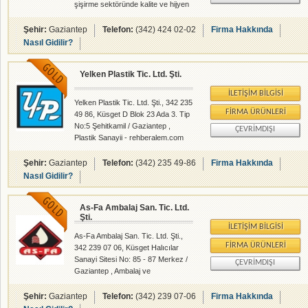
şişirme sektöründe kalite ve hijyen
Olmak Verimlilik ve Tutumluluk
standartlarından taviz vermeyerek
Dakiklik / Disiplin
hizmet etmektedir.
Şehir:
Gaziantep
Telefon:
(342) 424 02-02
Firma Hakkında
Nasıl Gidilir?
Yelken Plastik Tic. Ltd. Şti.
İLETIŞIM BILGISI
Yelken Plastik Tic. Ltd. Şti., 342 235
FIRMA ÜRÜNLERI
49 86, Küsget D Blok 23 Ada 3. Tip
No:5 Şehitkamil / Gaziantep ,
ÇEVRIMDIŞI
Plastik Sanayii - rehberalem.com
alanlarında faliyet gösteren
firmamızdır.
Şehir:
Gaziantep
Telefon:
(342) 235 49-86
Firma Hakkında
Nasıl Gidilir?
As-Fa Ambalaj San. Tic. Ltd.
Şti.
İLETIŞIM BILGISI
As-Fa Ambalaj San. Tic. Ltd. Şti.,
FIRMA ÜRÜNLERI
342 239 07 06, Küsget Halıcılar
Sanayi Sitesi No: 85 - 87 Merkez /
ÇEVRIMDIŞI
Gaziantep , Ambalaj ve
Hammaddeleri - Ambalaj Makineleri
- Yardımcı Ambalaj Ürünleri - Plastik
Şehir:
Gaziantep
Telefon:
(342) 239 07-06
Firma Hakkında
Sanayii - rehberalem.com