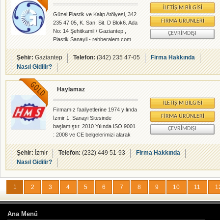
İLETIŞIM BILGISI
Güzel Plastik ve Kalıp Atölyesi, 342
FIRMA ÜRÜNLERI
235 47 05, K. San. Sit. D Blok6. Ada
No: 14 Şehitkamil / Gaziantep ,
ÇEVRIMDIŞI
Plastik Sanayii - rehberalem.com
alanlarında faliyet gösteren
firmamızdır.
Şehir:
Gaziantep
Telefon:
(342) 235 47-05
Firma Hakkında
Nasıl Gidilir?
Haylamaz
İLETIŞIM BILGISI
Firmamız faaliyetlerine 1974 yılında
FIRMA ÜRÜNLERI
İzmir 1. Sanayi Sitesinde
başlamıştır. 2010 Yılında ISO 9001
ÇEVRIMDIŞI
: 2008 ve CE belgelerimizi alarak
dünya ülkelerine ihracat yapmaya
başladık. İlk önce imalata eğe sapı,
Şehir:
İzmir
Telefon:
(232) 449 51-93
Firma Hakkında
disk altı, spiral bor yağ hortumu,
Nasıl Gidilir?
torna tırtırı gibi çeşitli ürünler ile
kendisini iç ve dış piyasaya kabul
ettirmiştir. Şu anda 500 çeşit ürün
1
2
3
4
5
6
7
8
9
10
11
1
ile iç ve dış piyasaya hizmet
vermektedir. Firmanın gayesi almış
olduğumuz uluslararası geçerli olan
Ana Menü
kalite belgelerimiz ile yurtdışına