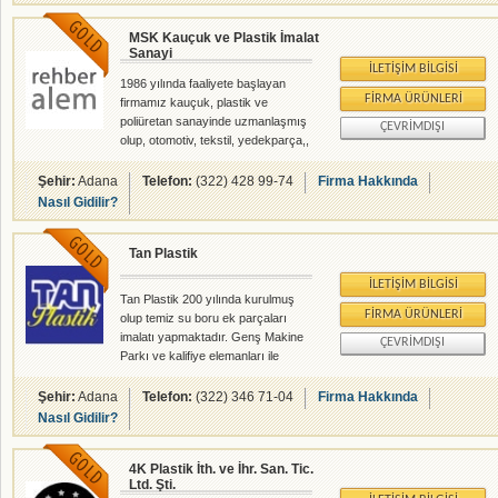
MSK Kauçuk ve Plastik İmalat
Sanayi
İLETIŞIM BILGISI
1986 yılında faaliyete başlayan
FIRMA ÜRÜNLERI
firmamız kauçuk, plastik ve
poliüretan sanayinde uzmanlaşmış
ÇEVRIMDIŞI
olup, otomotiv, tekstil, yedekparça,,
iş makinası, demir çelik,
demiryolları, termik santralleri
Şehir:
Adana
Telefon:
(322) 428 99-74
Firma Hakkında
alanlarında üretim yapmaya devam
Nasıl Gidilir?
etmektedir. Geçen 20 yılda yüksek
kalite, güvenirlik ve TSE'nin belirttiği
Tan Plastik
kalite standartlarında üretim
yapılmaktadır. hızlı gelişen kauçuk
İLETIŞIM BILGISI
ve plastik sektöründeki yenilikleri
Tan Plastik 200 yılında kurulmuş
tespit ederek nitelikli ve sorunsuz
FIRMA ÜRÜNLERI
olup temiz su boru ek parçaları
üretimi gerçekleştirmekteyiz.
imalatı yapmaktadır. Genş Makine
ÇEVRIMDIŞI
Firmamız genç ve dinamik yapıdaki
Parkı ve kalifiye elemanları ile
teknik eleman ve satış kadros
Türkiyede'ki tüm illere kaliteli hizmet
sunmayı prensip edinmiştir.
Şehir:
Adana
Telefon:
(322) 346 71-04
Firma Hakkında
Nasıl Gidilir?
4K Plastik İth. ve İhr. San. Tic.
Ltd. Şti.