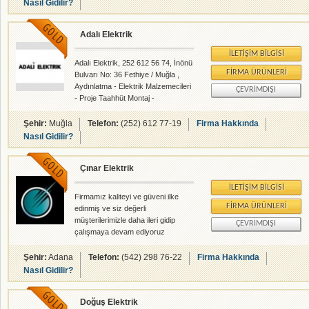
Nasıl Gidilir?
Adalı Elektrik
İLETIŞIM BILGISI
Adalı Elektrik, 252 612 56 74, İnönü
FIRMA ÜRÜNLERI
Bulvarı No: 36 Fethiye / Muğla ,
Aydınlatma - Elektrik Malzemecileri
ÇEVRIMDIŞI
- Proje Taahhüt Montaj -
rehberalem.com alanlarında faliyet
gösteren firmamızdır.
Şehir:
Muğla
Telefon:
(252) 612 77-19
Firma Hakkında
Nasıl Gidilir?
Çınar Elektrik
İLETIŞIM BILGISI
Firmamız kaliteyi ve güveni ilke
FIRMA ÜRÜNLERI
edinmiş ve siz değerli
müşterilerimizle daha ileri gidip
ÇEVRIMDIŞI
çalışmaya devam ediyoruz
Şehir:
Adana
Telefon:
(542) 298 76-22
Firma Hakkında
Nasıl Gidilir?
Doğuş Elektrik