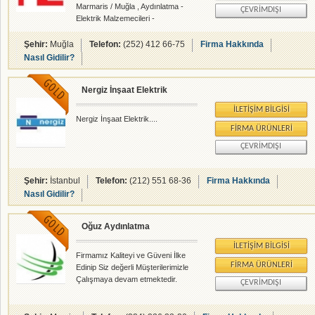
Marmaris / Muğla , Aydınlatma -
ÇEVRIMDIŞI
Elektrik Malzemecileri -
Elektronikçiler - rehberalem.com
alanlarında faliyet gösteren
Şehir:
Muğla
Telefon:
(252) 412 66-75
Firma Hakkında
firmamızdır.
Nasıl Gidilir?
Nergiz İnşaat Elektrik
İLETIŞIM BILGISI
Nergiz İnşaat Elektrik....
FIRMA ÜRÜNLERI
ÇEVRIMDIŞI
Şehir:
İstanbul
Telefon:
(212) 551 68-36
Firma Hakkında
Nasıl Gidilir?
Oğuz Aydınlatma
İLETIŞIM BILGISI
Firmamız Kaliteyi ve Güveni İlke
FIRMA ÜRÜNLERI
Edinip Siz değerli Müşterilerimizle
Çalışmaya devam etmektedir.
ÇEVRIMDIŞI