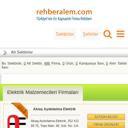
Sektörler
Şehirler
Alt Sektörler
Bu Sektörde;
0
Alt Sektör,
496
Firma,
0
Ürün,
0
Kampanya İlanı,
0
Alım Talebi
İlanı
Elektrik Malzemecileri Firmaları
Aktaş Aydınlatma Elektrik
İLETIŞIM BILGISI
Aktaş Aydınlatma Elektrik, 252 412
FIRMA ÜRÜNLERI
66 75, Tepe Mah. 48. Sok. No: 1/A