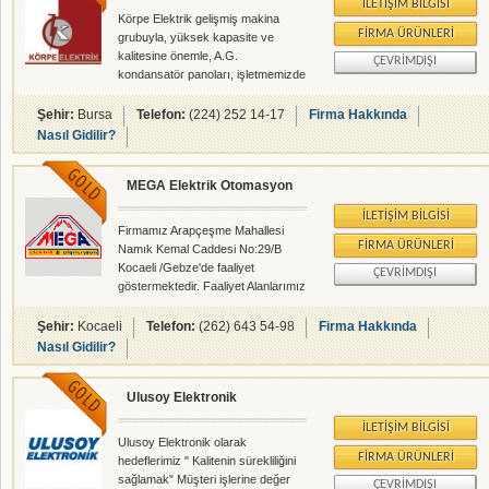
İLETIŞIM BILGISI
Körpe Elektrik gelişmiş makina
FIRMA ÜRÜNLERI
grubuyla, yüksek kapasite ve
kalitesine önemle, A.G.
ÇEVRIMDIŞI
kondansatör panoları, işletmemizde
tesislerin özel ihtiyaçlarına uygun
olarak orta ve alçak gerilim şalt ve
Şehir:
Bursa
Telefon:
(224) 252 14-17
Firma Hakkında
kontrol panoları, özel saç kanal,
Nasıl Gidilir?
isteğe uygun makina saç aksamları
imalleri yapmaktadır. Firmamız
MEGA Elektrik Otomasyon
tarafından en kaliteli bileşenler ve
materyallerle üretilen şalt panolar
İLETIŞIM BILGISI
yurdumuzun çeşitli yerlerinde
Firmamız Arapçeşme Mahallesi
hizmet vermektedir. Yapacağımız
FIRMA ÜRÜNLERI
Namık Kemal Caddesi No:29/B
işi iyi bilen mühendis ve tekniker
Kocaeli /Gebze'de faaliyet
ÇEVRIMDIŞI
kadromuzla, hazırlanan projeler
göstermektedir. Faaliyet Alanlarımız
doğrultusunda O.G. şalt tesisl
Fabrika , Toplu Konut, İş
merkezleri, Hastane ve Villaların
Şehir:
Kocaeli
Telefon:
(262) 643 54-98
Firma Hakkında
Elektrik Tesisatı, Kamera Güvenlik
Nasıl Gidilir?
Sistemleri, Hırsız Alarm Sistemleri,
Yangın İhbar Sistemleri ve
Ulusoy Elektronik
Otomasyon alanında faaliyet
göstermektedir.
İLETIŞIM BILGISI
Ulusoy Elektronik olarak
FIRMA ÜRÜNLERI
hedeflerimiz " Kalitenin sürekliliğini
sağlamak" Müşteri işlerine değer
ÇEVRIMDIŞI