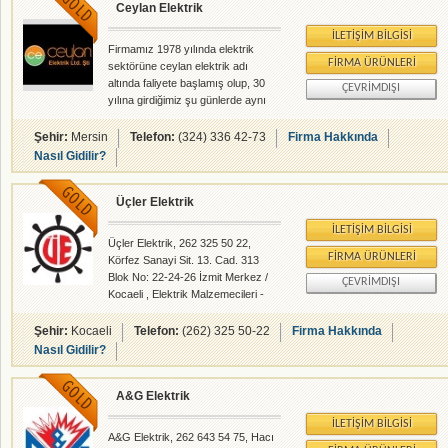
Ceylan Elektrik
İLETIŞIM BILGISI
Firmamız 1978 yılında elektrik
FIRMA ÜRÜNLERI
sektörüne ceylan elektrik adı
altında faliyete başlamış olup, 30
ÇEVRIMDIŞI
yılına girdiğimiz şu günlerde aynı
şevk ve heyecanla sizlere hizmet
etmeye her geçen gün kendisini
Şehir:
Mersin
Telefon:
(324) 336 42-73
Firma Hakkında
yenilemeye devam etmeye
Nasıl Gidilir?
çalışmaktadır. O günlerde satış ve
taahhüt işleri ile başlayan bu
Üçler Elektrik
yolculukta 1996 yılında taahhüt
işlerinde ayrılarak bu yıla şahıs
İLETIŞIM BILGISI
adına olan firmamız şirketleşmeyi
Üçler Elektrik, 262 325 50 22,
toptan ve perakende satış yolunu
FIRMA ÜRÜNLERI
Körfez Sanayi Sit. 13. Cad. 313
seçmiştir. Sizlere vermeye
Blok No: 22-24-26 İzmit Merkez /
ÇEVRIMDIŞI
çalıştığımız hizmet anlayışı her
Kocaeli , Elektrik Malzemecileri -
geçen güv yeniliklerimizi ve çalı
Pano Tabla - rehberalem.com
alanlarında faliyet gösteren
Şehir:
Kocaeli
Telefon:
(262) 325 50-22
Firma Hakkında
firmamızdır.
Nasıl Gidilir?
A&G Elektrik
İLETIŞIM BILGISI
A&G Elektrik, 262 643 54 75, Hacı