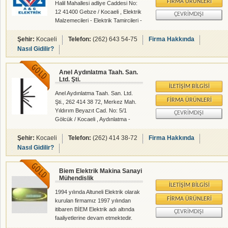
FIRMA ÜRÜNLERI
Halil Mahallesi adliye Caddesi No:
12 41400 Gebze / Kocaeli , Elektrik
ÇEVRIMDIŞI
Malzemecileri - Elektrik Tamircileri -
rehberalem.com alanlarında faliyet
gösteren firmamızdır.
Şehir:
Kocaeli
Telefon:
(262) 643 54-75
Firma Hakkında
Nasıl Gidilir?
Anel Aydınlatma Taah. San.
Ltd. Şti.
İLETIŞIM BILGISI
Anel Aydınlatma Taah. San. Ltd.
FIRMA ÜRÜNLERI
Şti., 262 414 38 72, Merkez Mah.
Yıldırım Beyazıt Cad. No: 5/1
ÇEVRIMDIŞI
Gölcük / Kocaeli , Aydınlatma -
Elektrik Malzemecileri - Proje
Taahhüt Montaj - rehberalem.com
Şehir:
Kocaeli
Telefon:
(262) 414 38-72
Firma Hakkında
alanlarında faliyet gösteren
Nasıl Gidilir?
firmamızdır.
Biem Elektrik Makina Sanayi
Mühendislik
İLETIŞIM BILGISI
1994 yılında Altuneli Elektrik olarak
FIRMA ÜRÜNLERI
kurulan firmamız 1997 yılından
itibaren BİEM Elektrik adı altında
ÇEVRIMDIŞI
faaliyetlerine devam etmektedir.
Müşterilerimize daha kaliteli ve