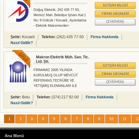
İLETIŞIM BILGISI
Doğuş Elektrik, 262 435 77 50,
FIRMA ÜRÜNLERI
Merkez Mah. Belediye İşhanı Kat:1
No: 8 Gölcük / Kocaeli , Aydınlatma
ÇEVRIMDIŞI
- Elektrik Malzemecileri -
rehberalem.com alanlarında faliyet
gösteren firmamızdır.
Şehir:
Kocaeli
Telefon:
(262) 435 77-50
Firma Hakkında
Nasıl Gidilir?
Makron Elektrik Müh. San. Tic.
Ltd. Şti.
İLETIŞIM BILGISI
FİRMAMIZ 2005 YILINDA
FIRMA ÜRÜNLERI
KURULMUŞ OLUP MEVCUT
REFERANS,TECRÜBE VE
ÇEVRIMDIŞI
YETİŞMİŞ ELEMANLARI İLE
ELEKTRİK TAAHHÜT ALANINDA
HİZMET
Şehir:
Bolu
Telefon:
(374) 217 92-00
Firma Hakkında
VERMEKTEDİR.FİRMAMIZ
Nasıl Gidilir?
ÖZELLİKLE AKILLI VE KOMPLEKS
BİNALAR İÇİN ELEKTRİK
TESİSATI KONUSUNDA
1
2
3
4
5
6
7
8
9
10
11
1
UZMANLAŞMIŞTIR.
Ana Menü