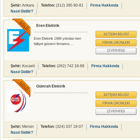
daha iyi hizmet verebilmek için
Şehir:
Ankara
Telefon:
(312) 395 80-81
Firma Hakkında
2007 yılında ISO 9001 belgesi
Nasıl Gidilir?
almıştır. Firmamız kendi
bünyesinde İmalat, Taahhüt, Teknik
Eren Elektrik
ve Ticaret Grupları adı altında; *
Mühendislik Hizmetleri, *
İLETIŞIM BILGISI
MCC,PL,AC DAğıtım Panoları, *
Eren Elektrik 1989 yılından beri
Projelendirme Hizmetleri, * Trafo
FIRMA ÜRÜNLERI
falliyet göstern firmamız....
Merkezleri - Şalt Merkezleri, *
ÇEVRIMDIŞI
Aydınlatma Sistemleri, * Toplu
Konut Elektrik Tesisatları,
Şehir:
Kocaeli
Telefon:
(262) 742 18-68
Firma Hakkında
Nasıl Gidilir?
Gümrah Elektrik
İLETIŞIM BILGISI
FIRMA ÜRÜNLERI
ÇEVRIMDIŞI
Şehir:
Mersin
Telefon:
(324) 337 18-07
Firma Hakkında
Nasıl Gidilir?