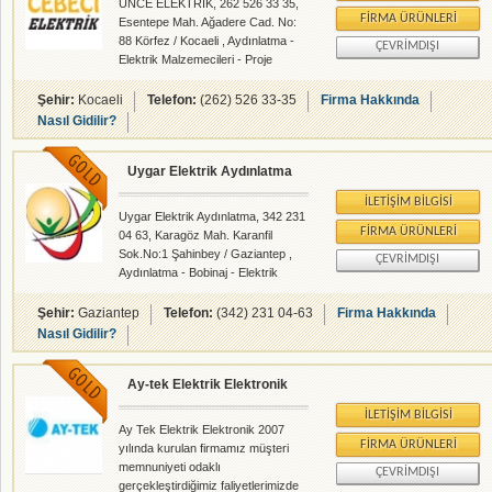
ÜNCE ELEKTRİK, 262 526 33 35,
FIRMA ÜRÜNLERI
Esentepe Mah. Ağadere Cad. No:
88 Körfez / Kocaeli , Aydınlatma -
ÇEVRIMDIŞI
Elektrik Malzemecileri - Proje
Taahhüt Montaj - rehberalem.com
alanlarında faliyet gösteren
Şehir:
Kocaeli
Telefon:
(262) 526 33-35
Firma Hakkında
firmamızdır.
Nasıl Gidilir?
Uygar Elektrik Aydınlatma
İLETIŞIM BILGISI
Uygar Elektrik Aydınlatma, 342 231
FIRMA ÜRÜNLERI
04 63, Karagöz Mah. Karanfil
Sok.No:1 Şahinbey / Gaziantep ,
ÇEVRIMDIŞI
Aydınlatma - Bobinaj - Elektrik
Malzemecileri - Elektrik Tamircileri -
Proje Taahhüt Montaj -
Şehir:
Gaziantep
Telefon:
(342) 231 04-63
Firma Hakkında
rehberalem.com alanlarında faliyet
Nasıl Gidilir?
gösteren firmamızdır.
Ay-tek Elektrik Elektronik
İLETIŞIM BILGISI
Ay Tek Elektrik Elektronik 2007
FIRMA ÜRÜNLERI
yılında kurulan firmamız müşteri
memnuniyeti odaklı
ÇEVRIMDIŞI
gerçekleştirdiğimiz faliyetlerimizde