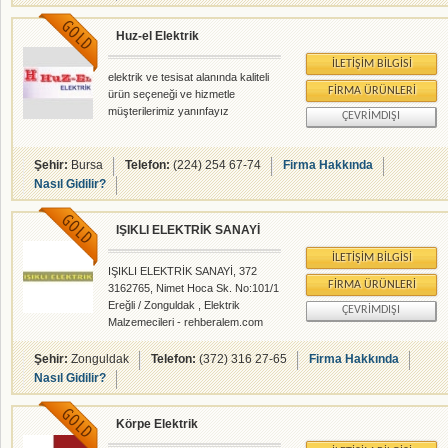
Huz-el Elektrik
İLETIŞIM BILGISI
elektrik ve tesisat alanında kaliteli
FIRMA ÜRÜNLERI
ürün seçeneği ve hizmetle
müşterilerimiz yanınfayız
ÇEVRIMDIŞI
Şehir:
Bursa
Telefon:
(224) 254 67-74
Firma Hakkında
Nasıl Gidilir?
IŞIKLI ELEKTRİK SANAYİ
İLETIŞIM BILGISI
IŞIKLI ELEKTRİK SANAYİ, 372
FIRMA ÜRÜNLERI
3162765, Nimet Hoca Sk. No:101/1
Ereğli / Zonguldak , Elektrik
ÇEVRIMDIŞI
Malzemecileri - rehberalem.com
alanlarında faliyet gösteren
firmamızdır.
Şehir:
Zonguldak
Telefon:
(372) 316 27-65
Firma Hakkında
Nasıl Gidilir?
Körpe Elektrik